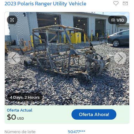
2023 Polaris Ranger Utility Vehicle
1
/10
4 Days, 2 Hours
Oferta Actual
Oferta Ahora!
$0
USD
Número de lote:
50477***