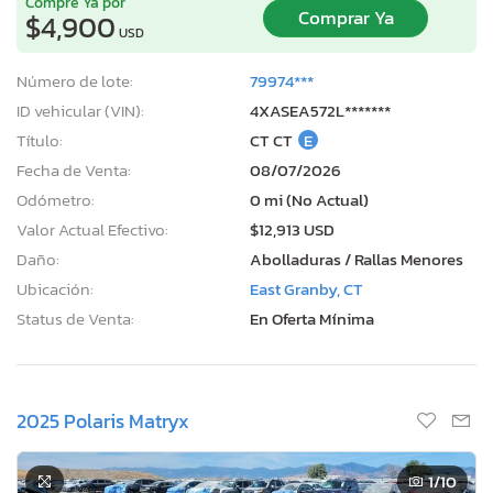
Compre Ya por
Comprar Ya
$4,900
USD
Número de lote:
79974***
ID vehicular (VIN):
4XASEA572L*******
Título:
CT CT
E
Fecha de Venta:
08/07/2026
Odómetro:
0 mi (No Actual)
Valor Actual Efectivo:
$12,913 USD
Daño:
Abolladuras / Rallas Menores
Ubicación:
East Granby, CT
Status de Venta:
En Oferta Mínima
2025 Polaris Matryx
1
/10