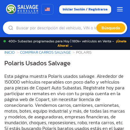
Iniciar Sesión / Registrarse
Búsqueda
400+ Subastas programadas para Hoy | 180k+ vehículos en Venta -
¡Únete
Ahora! →
INICIO
COMPRAR CARROS SALVAGE
POLARIS
Polaris Usados Salvage
Esta página muestra Polaris usados salvage. Alrededor de
150000 vehículos reparables con poco daño y vehículos
para piezas de Copart Auto Subastas. Regístrate hoy para
participar en remates en vivo con tu propia cuenta en la
página web de Copart, sin necesitar licencia de
consecionario. Vendemos carros, camiones, camionetas,
motos, botes, equipo industrial y más, de todas las marcas
y modelos, de aseguradoras, empresas financieras, de
inundación, choques, reposesiones, robo, renta carros, etc.
Si estás buscando Polaris baratos usados estás en el lugar