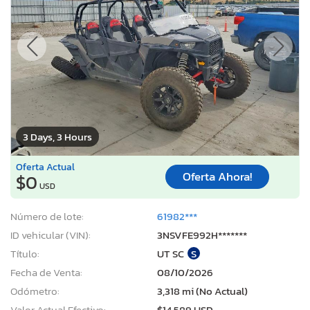
3 Days, 3 Hours
Oferta Actual
Oferta Ahora!
$0
USD
Número de lote:
61982***
ID vehicular (VIN):
3NSVFE992H*******
Título:
UT SC
S
Fecha de Venta:
08/10/2026
Odómetro:
3,318 mi (No Actual)
Valor Actual Efectivo:
$14,589 USD