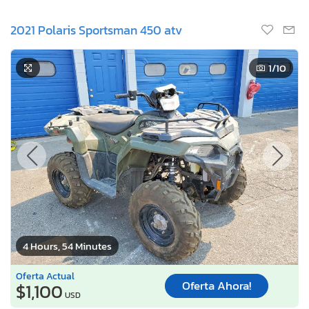
2021 Polaris Sportsman 450 atv
1
/10
4 Hours, 54 Minutes
Oferta Actual
Oferta Ahora!
$1,100
USD