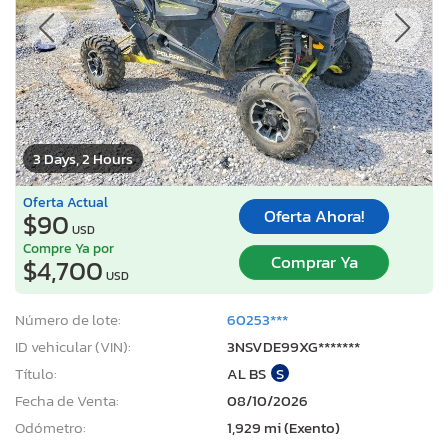
3 Days, 2 Hours
Oferta Actual
Oferta Ahora!
$90
USD
Compre Ya por
Comprar Ya
$4,700
USD
Número de lote:
60253***
ID vehicular (VIN):
3NSVDE99XG*******
Título:
AL BS
S
Fecha de Venta:
08/10/2026
Odómetro:
1,929 mi (Exento)