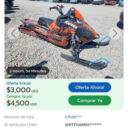
3 Hours, 54 Minutes
Oferta Actual
Oferta Ahora!
$3,000
USD
Compre Ya por
Comprar Ya
$4,500
USD
Número de lote:
57538***
ID vehicular (VIN):
SN1TFG8M5S*******