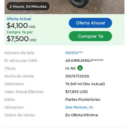
2 Hours, 54 Minutes
Oferta Actual
Oferta Ahora!
$4,100
USD
Compre Ya por
Comprar Ya
$7,500
USD
Número de lote:
56053***
ID vehicular (VIN):
4XARRU998J*******
Título:
IA RA
R
Fecha de Venta:
08/07/2026
Odómetro:
19,941 mi (No Actual)
Valor Actual Efectivo:
$17,855 USD
Daño:
Partes Posteriores
Ubicación:
Des Moines, IA
Status de Venta:
En Oferta Mínima