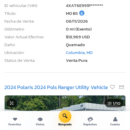
ID vehicular (VIN):
4XAT6E991P*******
Título:
MO BS
E
Fecha de Venta:
08/11/2026
Odómetro:
0 mi (Exento)
Valor Actual Efectivo:
$18,969 USD
Daño:
Quemado
Ubicación:
Columbia, MO
Status de Venta:
Venta Pura
2024 Polaris 2024 Pols Ranger Utility Vehicle
1
/10
🔍
❤
👁
💳
👤
Favoritos
Vistos
Búsqueda
Depósitos
Cuenta