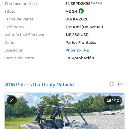
ID vehicular (VIN):
3NSRPD2K5S*******
Título:
AZ SH
R
Fecha de Venta:
08/10/2026
Odómetro:
1,654 mi (No Actual)
Valor Actual Efectivo:
$41,350 USD
Daño:
Partes Frontales
Ubicación:
Phoenix, AZ
Status de Venta:
En Aprobación
2016 Polaris Rzr Utility Vehicle
1
/10