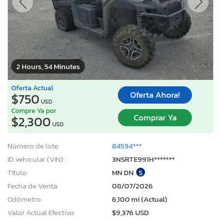
2 Hours, 54 Minutes
Oferta Actual
Oferta Ahora!
$750
USD
Compre Ya por
Comprar Ya
$2,300
USD
Número de lote:
84594***
ID vehicular (VIN):
3NSRTE991H*******
Título:
MN DN
S
Fecha de Venta:
08/07/2026
Odómetro:
6,100 mi (Actual)
Valor Actual Efectivo:
$9,376 USD