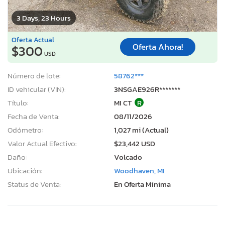
3 Days, 23 Hours
Oferta Actual
Oferta Ahora!
$300
USD
Número de lote:
58762***
ID vehicular (VIN):
3NSGAE926R*******
Título:
MI CT
R
Fecha de Venta:
08/11/2026
Odómetro:
1,027 mi (Actual)
Valor Actual Efectivo:
$23,442 USD
Daño:
Volcado
Ubicación:
Woodhaven, MI
Status de Venta:
En Oferta Mínima