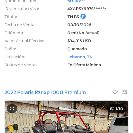
Número de lote:
60188***
ID vehicular (VIN):
4XARSY997S*******
Título:
TN BS
E
Fecha de Venta:
08/10/2026
Odómetro:
0 mi (No Actual)
Valor Actual Efectivo:
$34,815 USD
Daño:
Quemado
Ubicación:
Lebanon, TN
Status de Venta:
En Oferta Mínima
2022 Polaris Rzr xp 1000 Premium
1
/10