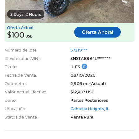
3 Days, 2 Hours
Oferta Actual
Oferta Ahora!
$100
USD
Número de lote:
57219***
ID vehicular (VIN):
3NSTAE994L*******
Título:
IL FS
E
Fecha de Venta:
08/10/2026
Odómetro:
2,903 mi (Actual)
Valor Actual Efectivo:
$12,437 USD
Daño:
Partes Posteriores
Ubicación:
Cahokia Heights, IL
Status de Venta:
Venta Pura