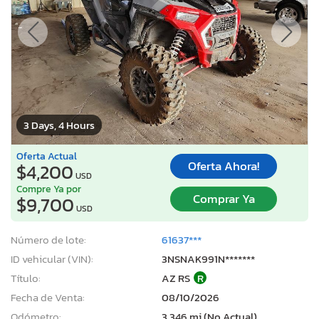
3 Days, 4 Hours
Oferta Actual
Oferta Ahora!
$4,200
USD
Compre Ya por
Comprar Ya
$9,700
USD
Número de lote:
61637***
ID vehicular (VIN):
3NSNAK991N*******
Título:
AZ RS
R
Fecha de Venta:
08/10/2026
Odómetro:
3,346 mi (No Actual)