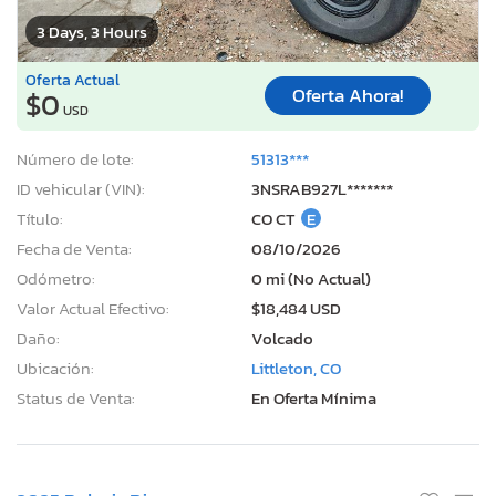
3 Days, 3 Hours
Oferta Actual
Oferta Ahora!
$0
USD
Número de lote:
51313***
ID vehicular (VIN):
3NSRAB927L*******
Título:
CO CT
E
Fecha de Venta:
08/10/2026
Odómetro:
0 mi (No Actual)
Valor Actual Efectivo:
$18,484 USD
Daño:
Volcado
Ubicación:
Littleton, CO
Status de Venta:
En Oferta Mínima