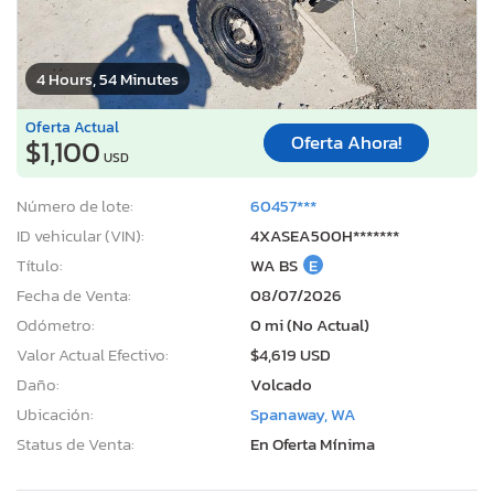
4 Hours, 54 Minutes
Oferta Actual
Oferta Ahora!
$1,100
USD
Número de lote:
60457***
ID vehicular (VIN):
4XASEA500H*******
Título:
WA BS
E
Fecha de Venta:
08/07/2026
Odómetro:
0 mi (No Actual)
Valor Actual Efectivo:
$4,619 USD
Daño:
Volcado
Ubicación:
Spanaway, WA
Status de Venta:
En Oferta Mínima