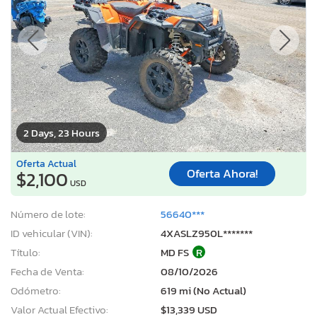
2 Days, 23 Hours
Oferta Actual
Oferta Ahora!
$2,100
USD
Número de lote:
56640***
ID vehicular (VIN):
4XASLZ950L*******
Título:
MD FS
R
Fecha de Venta:
08/10/2026
Odómetro:
619 mi (No Actual)
Valor Actual Efectivo:
$13,339 USD