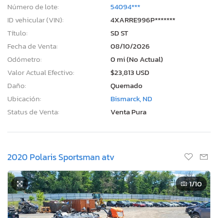
Número de lote:
54094***
ID vehicular (VIN):
4XARRE996P*******
Título:
SD ST
Fecha de Venta:
08/10/2026
Odómetro:
0 mi (No Actual)
Valor Actual Efectivo:
$23,813 USD
Daño:
Quemado
Ubicación:
Bismarck, ND
Status de Venta:
Venta Pura
2020 Polaris Sportsman atv
1
/10