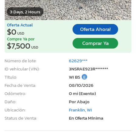
3 Days, 2 Hours
Oferta Actual
Oferta Ahora!
$0
USD
Compre Ya por
Comprar Ya
$7,500
USD
Número de lote:
62629***
ID vehicular (VIN):
3NSRAE923R*******
Título:
WI BS
E
Fecha de Venta:
08/10/2026
Odómetro:
0 mi (Exento)
Daño:
Por Abajo
Ubicación:
Franklin, WI
Status de Venta:
En Oferta Mínima