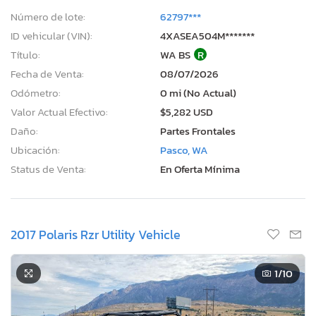
Número de lote:
62797***
ID vehicular (VIN):
4XASEA504M*******
Título:
WA BS
R
Fecha de Venta:
08/07/2026
Odómetro:
0 mi (No Actual)
Valor Actual Efectivo:
$5,282 USD
Daño:
Partes Frontales
Ubicación:
Pasco, WA
Status de Venta:
En Oferta Mínima
2017 Polaris Rzr Utility Vehicle
1
/10