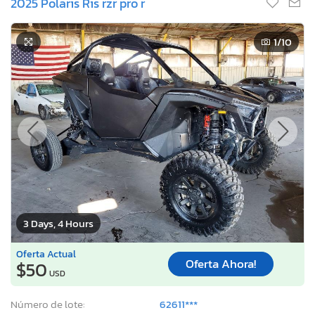
2025 Polaris Ris rzr pro r
1
/10
3 Days, 4 Hours
Oferta Actual
Oferta Ahora!
$50
USD
Número de lote:
62611***