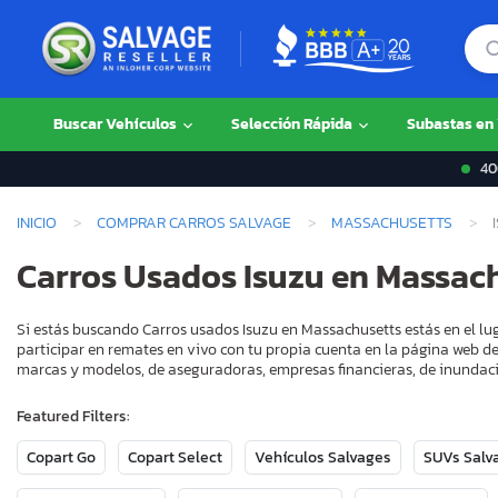
Buscar Vehículos
Selección Rápida
Subastas en
400
INICIO
COMPRAR CARROS SALVAGE
MASSACHUSETTS
Carros Usados Isuzu en Massac
Si estás buscando Carros usados Isuzu en Massachusetts estás en el lu
participar en remates en vivo con tu propia cuenta en la página web de
marcas y modelos, de aseguradoras, empresas financieras, de inundaci
Featured Filters:
Copart Go
Copart Select
Vehículos Salvages
SUVs Salv