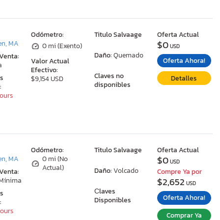
:
Odómetro:
Titulo Salvaage
Oferta Actual
$0
en, MA
0 mi (Exento)
USD
Daño:
Quemado
 Venta:
Oferta Ahora!
Valor Actual
a
Efectivo:
Claves no
as
Detalles
$9,154 USD
disponibles
:
Hours
:
Odómetro:
Titulo Salvaage
Oferta Actual
$0
en, MA
0 mi (No
USD
Actual)
Daño:
Volcado
 Venta:
Compre Ya por
$2,652
 Mínima
USD
Сlaves
as
Oferta Ahora!
Disponibles
:
Hours
Comprar Ya