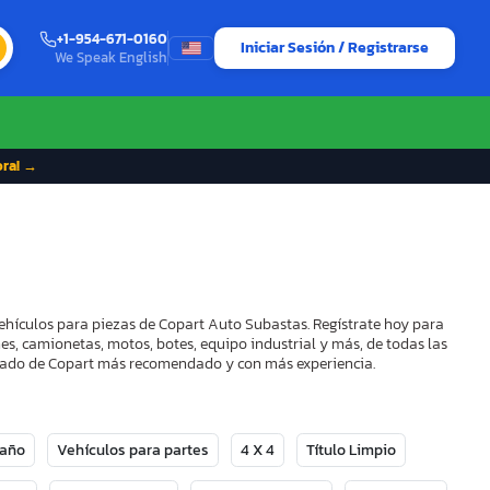
+1-954-671-0160
Iniciar Sesión / Registrarse
We Speak English
ora! →
ehículos para piezas de Copart Auto Subastas. Regístrate hoy para
es, camionetas, motos, botes, equipo industrial y más, de todas las
strado de Copart más recomendado y con más experiencia.
Daño
Vehículos para partes
4 X 4
Título Limpio