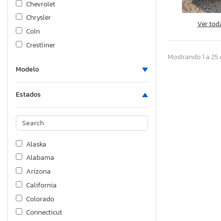
Chevrolet
Chrysler
Ver tod
Coln
Crestliner
Mostrando 1 a 25 
Crossroads
Modelo
Crownline
Daixi
Estados
Diamond Ce
Dodge
Ducati
Fiat
Alaska
Ford
Alabama
Foresriver
Arizona
Forest River 5x8
California
Freightliner
Colorado
Frht
Connecticut