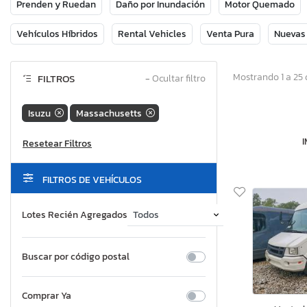
Prenden y Ruedan
Daño por Inundación
Motor Quemado
Vehículos Híbridos
Rental Vehicles
Venta Pura
Nuevas
Mostrando 1 a 25 
FILTROS
−
Ocultar filtro
Isuzu
Massachusetts
FILTROS DE VEHÍCULOS
Lotes Recién Agregados
Buscar por código postal
Comprar Ya