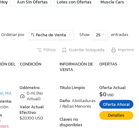
 Hoy
Aun Sin Ofertas
Lotes con Ofertas
Muscle Cars
Ordenar por
Show
entradas
Fecha de Venta
25
Filtros
Guardar busqueda
Imprimir
IÓN DEL
CONDICIÓN
INFORMACIÓN DE
OFERTAS
VENTA
:
Odómetro:
Titulo Limpio
Oferta Actual
$0
en, MA
0 mi (No
USD
Actual)
Daño:
Abolladuras
 Venta:
Oferta Ahora!
/ Rallas Menores
ción
Valor Actual
Efectivo:
as
Detalles
$20,100 USD
Claves no
:
disponibles
Hours