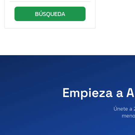
Mercury
Mini
Mitsubishi
Montana
Nissan
Oday
Ottawa
Peterbilt
Polestar
Porsche
Empieza a A
Ranger Boats (wa)
Rinker
Únete a 
Rivian
menos
Sailfish
Scion
Seaswirl