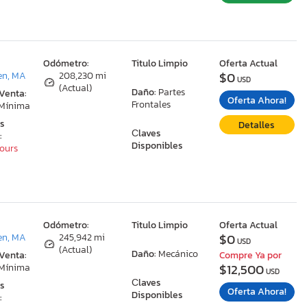
:
Odómetro:
Titulo Limpio
Oferta Actual
$0
en, MA
208,230 mi
USD
(Actual)
Daño:
Partes
 Venta:
Oferta Ahora!
Frontales
 Mínima
as
Detalles
Сlaves
:
Disponibles
Hours
:
Odómetro:
Titulo Limpio
Oferta Actual
$0
en, MA
245,942 mi
USD
(Actual)
Daño:
Mecánico
 Venta:
Compre Ya por
$12,500
 Mínima
USD
Сlaves
as
Oferta Ahora!
Disponibles
: