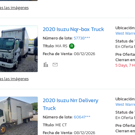
as las imágenes
Ubicación
2020 Isuzu Nqr-box Truck
West Warr
Número de lote:
57738***
Status de
Título:
MA RS
R
En Oferta
Fecha de Venta:
08/12/2026
Pre Ofert
Cierran en
5 Days, 7 
as las imágenes
Ubicación
2020 Isuzu Nrr Delivery
West Warr
Truck
Status de
Número de lote:
60641***
En Oferta
Título:
ME CT
Pre Ofert
Cierran en
Fecha de Venta:
08/12/2026