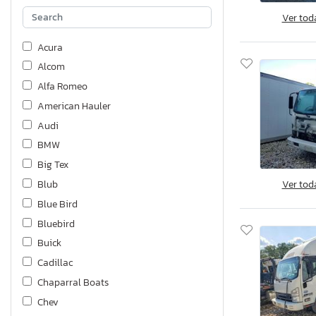
Ver tod
Acura
Alcom
Alfa Romeo
American Hauler
Audi
BMW
Big Tex
Ver tod
Blub
Blue Bird
Bluebird
Buick
Cadillac
Chaparral Boats
Chev