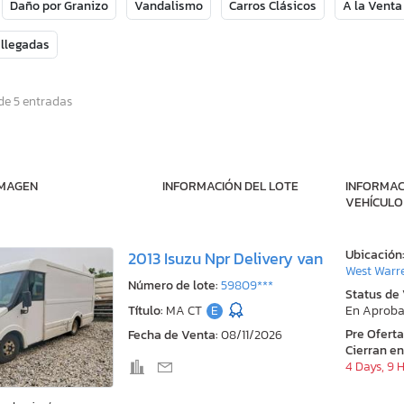
Daño por Granizo
Vandalismo
Carros Clásicos
A la Venta
 llegadas
de 5 entradas
IMAGEN
INFORMACIÓN DEL LOTE
INFORMAC
VEHÍCULO
Ubicación
2013 Isuzu Npr Delivery van
West Warr
Número de lote:
59809***
Status de
Título:
MA CT
E
En Aproba
Pre Ofert
Fecha de Venta:
08/11/2026
Cierran en
4 Days, 9 