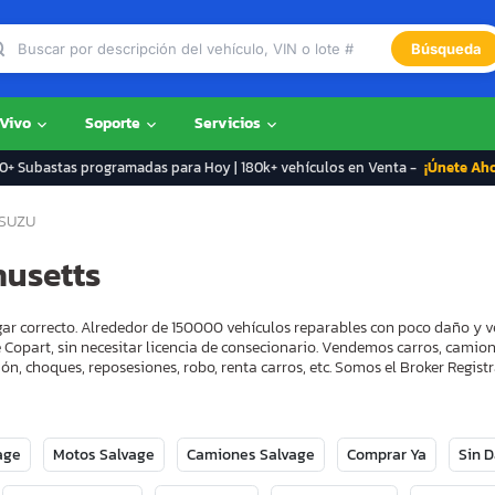
Búsqueda
 Vivo
Soporte
Servicios
+ Subastas programadas para Hoy | 180k+ vehículos en Venta -
¡Únete Ah
ISUZU
husetts
gar correcto. Alrededor de 150000 vehículos reparables con poco daño y v
 Copart, sin necesitar licencia de consecionario. Vendemos carros, camion
ón, choques, reposesiones, robo, renta carros, etc. Somos el Broker Regi
age
Motos Salvage
Camiones Salvage
Comprar Ya
Sin 