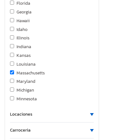
GMC
Florida
Genesis
Georgia
Glendale
Hawaii
Great Dane
Idaho
Harley-Davidson
Illinois
Heartland
Indiana
Hino
Kansas
Honda
Louisiana
Hyundai
Massachusetts
Ic Corporation
Maryland
Icrp
Michigan
Infiniti
Minnesota
International
Missouri
Isuzu
Locaciones
Mississippi
Jaguar
North Carolina
Carroceria
Jayco
New Jersey