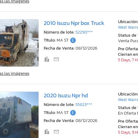
as las imágenes
Ubicación
2010 Isuzu Npr box Truck
West Warr
Número de lote:
52290***
Status de
Título:
MA ST
E
Venta Pur
Fecha de Venta:
08/12/2026
Pre Ofert
Cierran en
5 Days, 7 
as las imágenes
Ubicación
2020 Isuzu Npr hd
West Warr
Número de lote:
55823***
Status de
Título:
MA ST
E
En Oferta
Fecha de Venta:
08/12/2026
Pre Ofert
Cierran en
5 Days, 9 