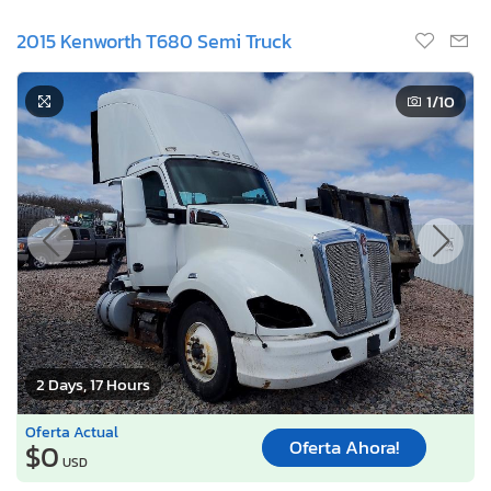
2015 Kenworth T680 Semi Truck
1
/10
2 Days, 17 Hours
Oferta Actual
Oferta Ahora!
$0
USD