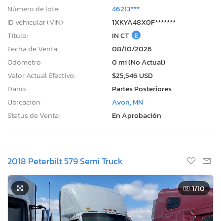
Número de lote:
46213***
ID vehicular (VIN):
1XKYA48X0F*******
Título:
IN CT
E
Fecha de Venta:
08/10/2026
Odómetro:
0 mi (No Actual)
Valor Actual Efectivo:
$25,546 USD
Daño:
Partes Posteriores
Ubicación:
Avon, MN
Status de Venta:
En Aprobación
2018 Peterbilt 579 Semi Truck
1
/10