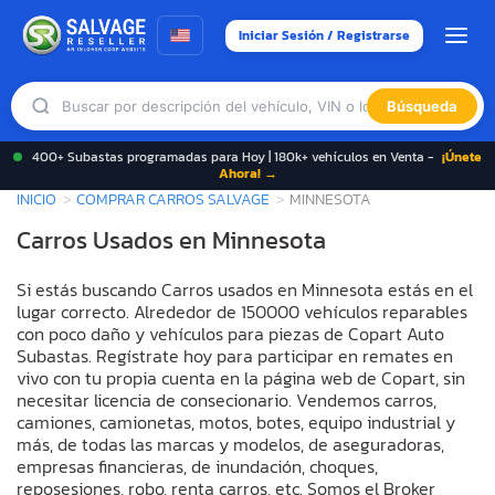
Iniciar Sesión / Registrarse
Búsqueda
400+ Subastas programadas para Hoy | 180k+ vehículos en Venta -
¡Únete
Ahora! →
INICIO
COMPRAR CARROS SALVAGE
MINNESOTA
Carros Usados en Minnesota
Si estás buscando Carros usados en Minnesota estás en el
lugar correcto. Alrededor de 150000 vehículos reparables
con poco daño y vehículos para piezas de Copart Auto
Subastas. Regístrate hoy para participar en remates en
vivo con tu propia cuenta en la página web de Copart, sin
necesitar licencia de consecionario. Vendemos carros,
camiones, camionetas, motos, botes, equipo industrial y
más, de todas las marcas y modelos, de aseguradoras,
empresas financieras, de inundación, choques,
reposesiones, robo, renta carros, etc. Somos el Broker