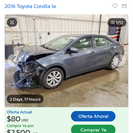
2016 Toyota Corolla le
1
/12
2 Days, 17 Hours
Oferta Actual
Oferta Ahora!
$80
USD
Compre Ya por
Comprar Ya
$2,500