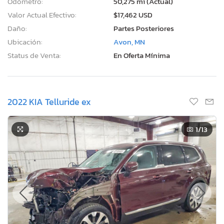
Odómetro:
50,275 mi (Actual)
Valor Actual Efectivo:
$17,462 USD
Daño:
Partes Posteriores
Ubicación:
Avon, MN
Status de Venta:
En Oferta Mínima
2022 KIA Telluride ex
1
/13