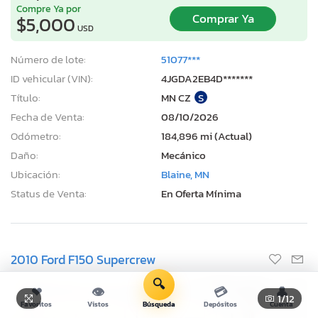
Compre Ya por
Comprar Ya
$5,000
USD
Número de lote:
51077***
ID vehicular (VIN):
4JGDA2EB4D*******
Título:
MN CZ
S
Fecha de Venta:
08/10/2026
Odómetro:
184,896 mi (Actual)
Daño:
Mecánico
Ubicación:
Blaine, MN
Status de Venta:
En Oferta Mínima
2010 Ford F150 Supercrew
🔍
❤
👁
💳
👤
1
/12
Favoritos
Vistos
Búsqueda
Depósitos
Cuenta