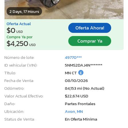
2 Days, 17 Hours
Oferta Actual
Oferta Ahora!
$0
USD
Compre Ya por
Comprar Ya
$4,250
USD
Número de lote:
49770***
ID vehicular (VIN):
5NMS2DAJ4N*******
Título:
MN CT
E
Fecha de Venta:
08/10/2026
Odómetro:
84,153 mi (No Actual)
Valor Actual Efectivo:
$22,674 USD
Daño:
Partes Frontales
Ubicación:
Avon, MN
Status de Venta:
En Oferta Mínima