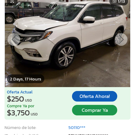
1
/13
2 Days, 17 Hours
Oferta Actual
Oferta Ahora!
$250
USD
Compre Ya por
Comprar Ya
$3,750
USD
Número de lote:
50110***