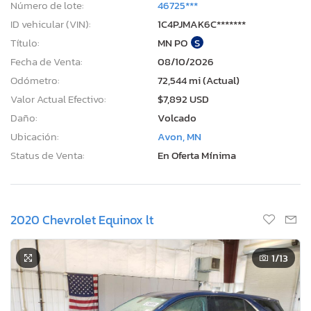
Número de lote:
46725***
ID vehicular (VIN):
1C4PJMAK6C*******
Título:
MN PO
S
Fecha de Venta:
08/10/2026
Odómetro:
72,544 mi (Actual)
Valor Actual Efectivo:
$7,892 USD
Daño:
Volcado
Ubicación:
Avon, MN
Status de Venta:
En Oferta Mínima
2020 Chevrolet Equinox lt
1
/13