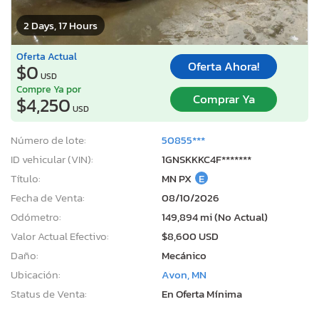
2 Days, 17 Hours
Oferta Actual
Oferta Ahora!
$0
USD
Compre Ya por
Comprar Ya
$4,250
USD
Número de lote:
50855***
ID vehicular (VIN):
1GNSKKKC4F*******
Título:
MN PX
E
Fecha de Venta:
08/10/2026
Odómetro:
149,894 mi (No Actual)
Valor Actual Efectivo:
$8,600 USD
Daño:
Mecánico
Ubicación:
Avon, MN
Status de Venta:
En Oferta Mínima