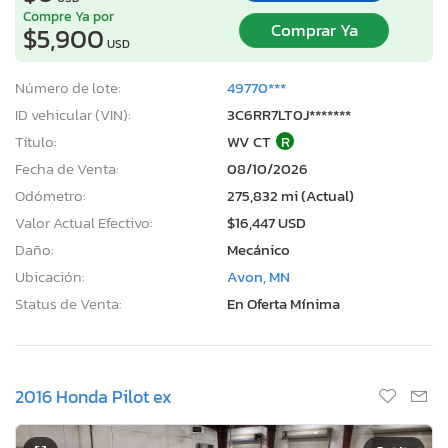
Compre Ya por
Comprar Ya
$5,900
USD
Número de lote:
49770***
ID vehicular (VIN):
3C6RR7LT0J*******
Título:
WV CT
R
Fecha de Venta:
08/10/2026
Odómetro:
275,832 mi (Actual)
Valor Actual Efectivo:
$16,447 USD
Daño:
Mecánico
Ubicación:
Avon, MN
Status de Venta:
En Oferta Mínima
2016 Honda Pilot ex