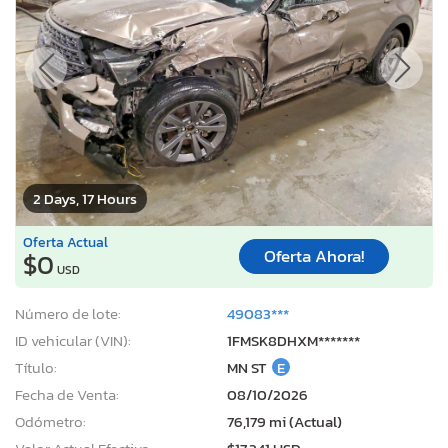
2 Days, 17 Hours
Oferta Actual
Oferta Ahora!
$0
USD
Número de lote:
49083***
ID vehicular (VIN):
1FMSK8DHXM*******
Título:
MN ST
E
Fecha de Venta:
08/10/2026
Odómetro:
76,179 mi (Actual)