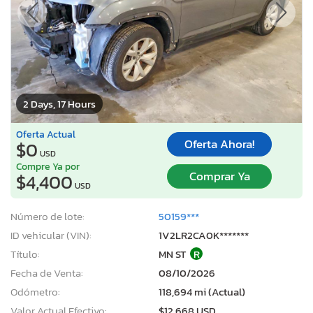
2 Days, 17 Hours
Oferta Actual
Oferta Ahora!
$0
USD
Compre Ya por
Comprar Ya
$4,400
USD
Número de lote:
50159***
ID vehicular (VIN):
1V2LR2CA0K*******
Título:
MN ST
R
Fecha de Venta:
08/10/2026
Odómetro:
118,694 mi (Actual)
Valor Actual Efectivo:
$12,668 USD