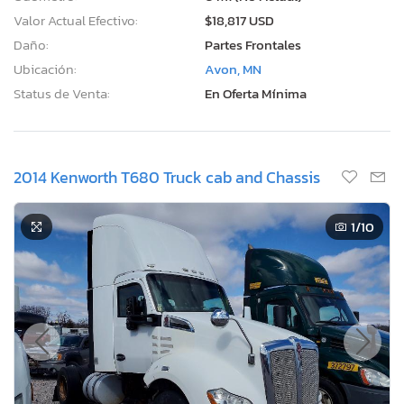
Valor Actual Efectivo:
$18,817 USD
Daño:
Partes Frontales
Ubicación:
Avon, MN
Status de Venta:
En Oferta Mínima
2014 Kenworth T680 Truck cab and Chassis
1
/10