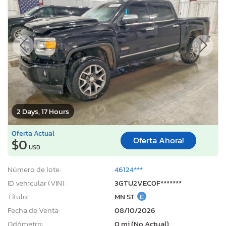
2 Days, 17 Hours
Oferta Actual
Oferta Ahora!
$0
USD
Número de lote:
46124***
ID vehicular (VIN):
3GTU2VEC0F*******
Título:
MN ST
E
Fecha de Venta:
08/10/2026
Odómetro:
0 mi (No Actual)