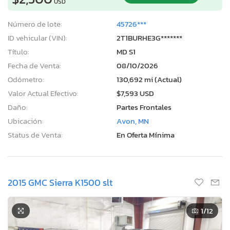
USD
Número de lote:
45726***
ID vehicular (VIN):
2T1BURHE3G*******
Título:
MD S1
Fecha de Venta:
08/10/2026
Odómetro:
130,692 mi (Actual)
Valor Actual Efectivo:
$7,593 USD
Daño:
Partes Frontales
Ubicación:
Avon, MN
Status de Venta:
En Oferta Mínima
2015 GMC Sierra K1500 slt
1
/12