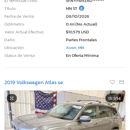
ID vehicular (VIN):
5FNYF6H3XG*******
Título:
MN ST
E
Fecha de Venta:
08/10/2026
Odómetro:
0 mi (No Actual)
Valor Actual Efectivo:
$10,579 USD
Daño:
Partes Frontales
Ubicación:
Avon, MN
Status de Venta:
En Oferta Mínima
2019 Volkswagen Atlas se
1
/14