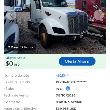
2 Days, 17 Hours
Oferta Actual
Oferta Ahora!
$0
USD
Número de lote:
46213***
ID vehicular (VIN):
1XPBA48X3J*******
Título:
IN CT
E
Fecha de Venta:
08/10/2026
Odómetro:
0 mi (No Actual)
Valor Actual Efectivo:
$39,955 USD