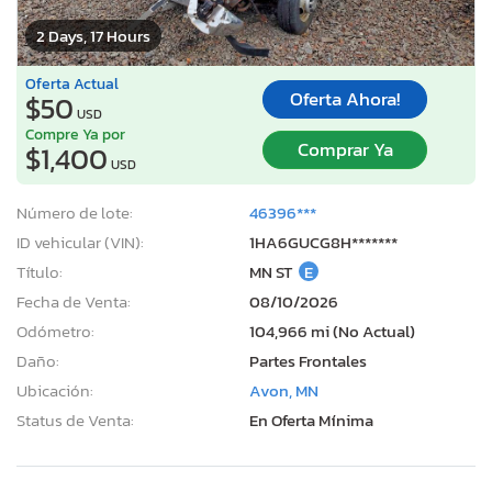
2 Days, 17 Hours
Oferta Actual
Oferta Ahora!
$50
USD
Compre Ya por
Comprar Ya
$1,400
USD
Número de lote:
46396***
ID vehicular (VIN):
1HA6GUCG8H*******
Título:
MN ST
E
Fecha de Venta:
08/10/2026
Odómetro:
104,966 mi (No Actual)
Daño:
Partes Frontales
Ubicación:
Avon, MN
Status de Venta:
En Oferta Mínima