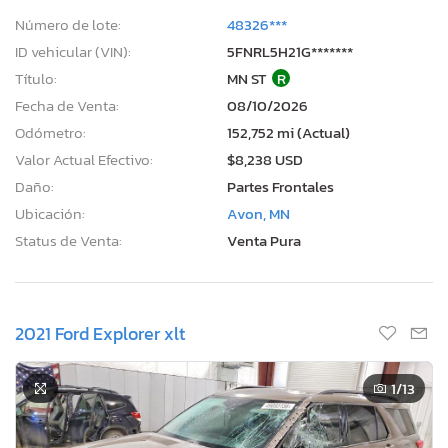
Número de lote:
48326***
ID vehicular (VIN):
5FNRL5H21G*******
Título:
MN ST
R
Fecha de Venta:
08/10/2026
Odómetro:
152,752 mi (Actual)
Valor Actual Efectivo:
$8,238 USD
Daño:
Partes Frontales
Ubicación:
Avon, MN
Status de Venta:
Venta Pura
2021 Ford Explorer xlt
1
/13