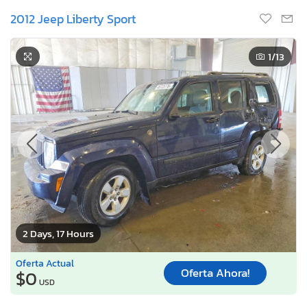
2012 Jeep Liberty Sport
1
/13
2 Days, 17 Hours
Oferta Actual
Oferta Ahora!
$0
USD