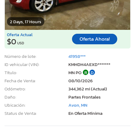
2 Days, 17 Hours
Oferta Actual
Oferta Ahora!
$0
USD
Número de lote:
41958***
ID vehicular (VIN):
KMHDH4AEXD*******
Título:
MN PO
R
D
Fecha de Venta:
08/10/2026
Odómetro:
344,362 mi (Actual)
Daño:
Partes Frontales
Ubicación:
Avon, MN
Status de Venta:
En Oferta Mínima