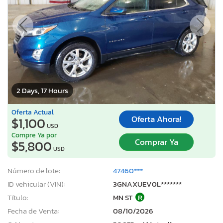
2 Days, 17 Hours
Oferta Actual
Oferta Ahora!
$1,100
USD
Compre Ya por
Comprar Ya
$5,800
USD
Número de lote:
47460***
ID vehicular (VIN):
3GNAXUEV0L*******
Título:
MN ST
R
Fecha de Venta:
08/10/2026