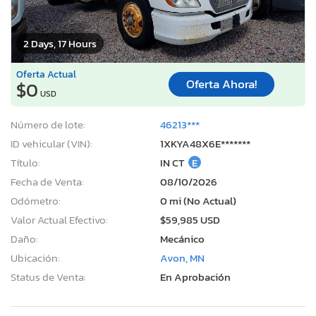
2 Days, 17 Hours
Oferta Actual
Oferta Ahora!
$0
USD
Número de lote:
46213***
ID vehicular (VIN):
1XKYA48X6E*******
Título:
IN CT
E
Fecha de Venta:
08/10/2026
Odómetro:
0 mi (No Actual)
Valor Actual Efectivo:
$59,985 USD
Daño:
Mecánico
Ubicación:
Avon, MN
Status de Venta:
En Aprobación