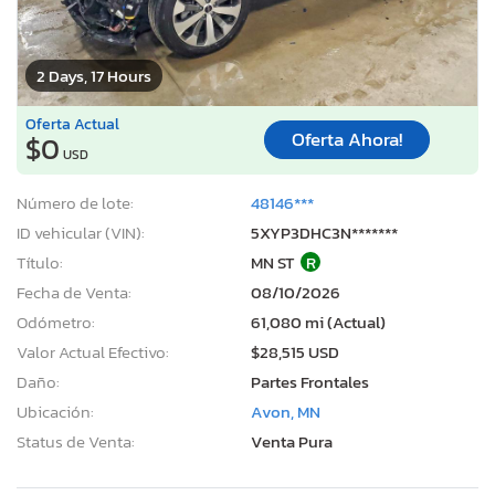
2 Days, 17 Hours
Oferta Actual
Oferta Ahora!
$0
USD
Número de lote:
48146***
ID vehicular (VIN):
5XYP3DHC3N*******
Título:
MN ST
R
Fecha de Venta:
08/10/2026
Odómetro:
61,080 mi (Actual)
Valor Actual Efectivo:
$28,515 USD
Daño:
Partes Frontales
Ubicación:
Avon, MN
Status de Venta:
Venta Pura