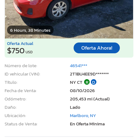
6 Hours, 38 Minutes
Oferta Actual
Oferta Ahora!
$750
USD
Número de lote:
46541***
ID vehicular (VIN):
2T1BU4EE9D*******
Título:
NY CT
R
D
Fecha de Venta:
08/10/2026
Odómetro:
205,453 mi (Actual)
Daño:
Lado
Ubicación:
Marlboro, NY
Status de Venta:
En Oferta Mínima