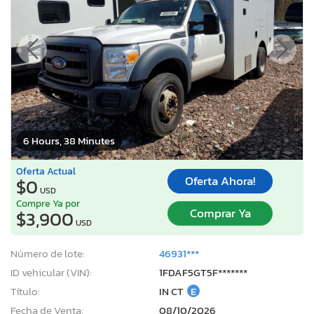
6 Hours, 38 Minutes
Oferta Actual
Oferta Ahora!
$0
USD
Compre Ya por
Comprar Ya
$3,900
USD
Número de lote:
46931***
ID vehicular (VIN):
1FDAF5GT5F*******
Título:
IN CT
E
Fecha de Venta:
08/10/2026