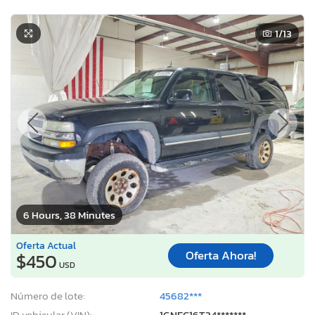
1
/13
6 Hours, 38 Minutes
Oferta Actual
Oferta Ahora!
$450
USD
Número de lote:
45682***
ID vehicular (VIN):
1GNEC16T34*******