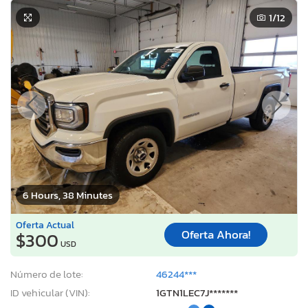
1
/12
6 Hours, 38 Minutes
Oferta Actual
Oferta Ahora!
$300
USD
Número de lote:
46244***
ID vehicular (VIN):
1GTN1LEC7J*******