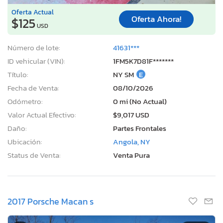
Oferta Actual
Oferta Ahora!
$125
USD
Número de lote:
41631***
ID vehicular (VIN):
1FM5K7D81F*******
Título:
NY SM
E
Fecha de Venta:
08/10/2026
Odómetro:
0 mi (No Actual)
Valor Actual Efectivo:
$9,017 USD
Daño:
Partes Frontales
Ubicación:
Angola, NY
Status de Venta:
Venta Pura
2017 Porsche Macan s