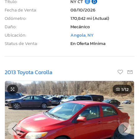
Título:
NY CT
E
D
Fecha de Venta:
08/10/2026
Odómetro:
170,842 mi (Actual)
Daño:
Mecánico
Ubicación:
Angola, NY
Status de Venta:
En Oferta Mínima
2013 Toyota Corolla
1
/12