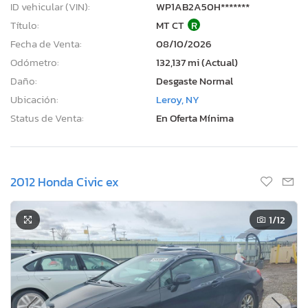
ID vehicular (VIN):
WP1AB2A50H*******
Título:
MT CT
R
Fecha de Venta:
08/10/2026
Odómetro:
132,137 mi (Actual)
Daño:
Desgaste Normal
Ubicación:
Leroy, NY
Status de Venta:
En Oferta Mínima
2012 Honda Civic ex
1
/12