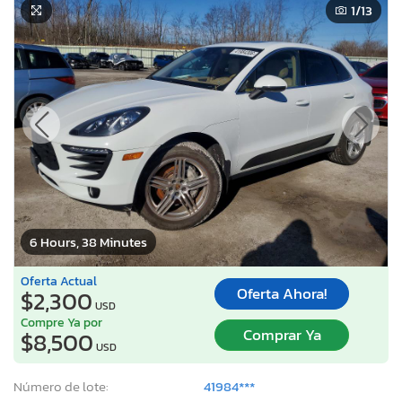
1
/13
6 Hours, 38 Minutes
Oferta Actual
Oferta Ahora!
$2,300
USD
Compre Ya por
Comprar Ya
$8,500
USD
Número de lote:
41984***