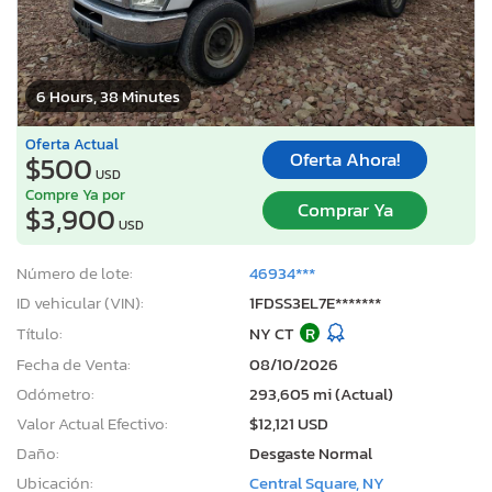
6 Hours, 38 Minutes
Oferta Actual
Oferta Ahora!
$500
USD
Compre Ya por
Comprar Ya
$3,900
USD
Número de lote:
46934***
ID vehicular (VIN):
1FDSS3EL7E*******
Título:
NY CT
R
Fecha de Venta:
08/10/2026
Odómetro:
293,605 mi (Actual)
Valor Actual Efectivo:
$12,121 USD
Daño:
Desgaste Normal
Ubicación:
Central Square, NY