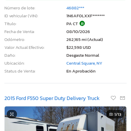
Número de lote:
46882***
ID vehicular (VIN):
1N6AF0LXXF*******
Título:
PA CT
R
Fecha de Venta:
08/10/2026
Odómetro:
262,165 mi (Actual)
Valor Actual Efectivo:
$22,598 USD
Daño:
Desgaste Normal
Ubicación:
Central Square, NY
Status de Venta:
En Aprobación
2015 Ford F550 Super Duty Delivery Truck
1
/13