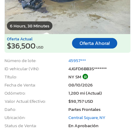
6 Hours, 38 Minutes
Oferta Actual
Oferta Ahora!
$36,500
USD
Número de lote:
45957***
ID vehicular (VIN):
4JGFD6BB3S*******
Título:
NY SM
R
Fecha de Venta:
08/10/2026
Odómetro:
1,280 mi (Actual)
Valor Actual Efectivo:
$98,757 USD
Daño:
Partes Frontales
Ubicación:
Central Square, NY
Status de Venta:
En Aprobación