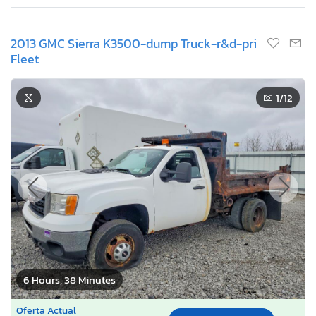
2013 GMC Sierra K3500-dump Truck-r&d-pri
Fleet
1
/12
6 Hours, 38 Minutes
Oferta Actual