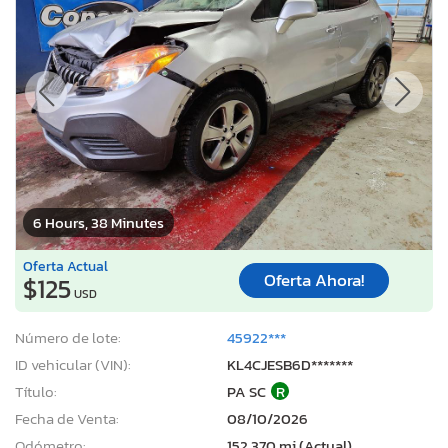
6 Hours, 38 Minutes
Oferta Actual
Oferta Ahora!
$125
USD
Número de lote:
45922***
ID vehicular (VIN):
KL4CJESB6D*******
Título:
PA SC
R
Fecha de Venta:
08/10/2026
Odómetro:
152,370 mi (Actual)