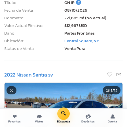
Título:
ON IR
E
Fecha de Venta:
08/10/2026
Odómetro:
221,685 mi (No Actual)
Valor Actual Efectivo:
$12,987 USD
Daño:
Partes Frontales
Ubicación:
Central Square, NY
Status de Venta:
Venta Pura
2022 Nissan Sentra sv
1
/12
🔍
❤
👁
💳
👤
Favoritos
Vistos
Búsqueda
Depósitos
Cuenta