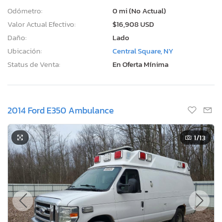
Odómetro:
0 mi (No Actual)
Valor Actual Efectivo:
$16,908 USD
Daño:
Lado
Ubicación:
Central Square, NY
Status de Venta:
En Oferta Mínima
2014 Ford E350 Ambulance
1
/13