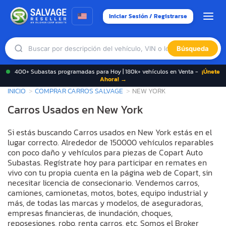
Iniciar Sesión / Registrarse
Búsqueda
400+ Subastas programadas para Hoy | 180k+ vehículos en Venta -
¡Únete
Ahora! →
INICIO
COMPRAR CARROS SALVAGE
NEW YORK
Carros Usados en New York
Si estás buscando Carros usados en New York estás en el
lugar correcto. Alrededor de 150000 vehículos reparables
con poco daño y vehículos para piezas de Copart Auto
Subastas. Regístrate hoy para participar en remates en
vivo con tu propia cuenta en la página web de Copart, sin
necesitar licencia de consecionario. Vendemos carros,
camiones, camionetas, motos, botes, equipo industrial y
más, de todas las marcas y modelos, de aseguradoras,
empresas financieras, de inundación, choques,
reposesiones, robo, renta carros, etc. Somos el Broker