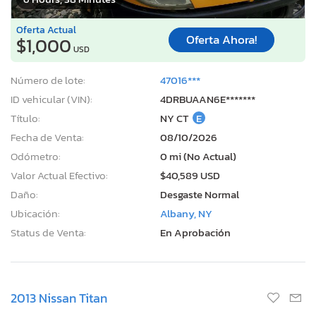
Oferta Actual
Oferta Ahora!
$1,000
USD
Número de lote:
47016***
ID vehicular (VIN):
4DRBUAAN6E*******
Título:
NY CT
E
Fecha de Venta:
08/10/2026
Odómetro:
0 mi (No Actual)
Valor Actual Efectivo:
$40,589 USD
Daño:
Desgaste Normal
Ubicación:
Albany, NY
Status de Venta:
En Aprobación
2013 Nissan Titan