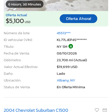
6 Hours, 38 Minutes
Oferta Actual
Oferta Ahora!
$5,100
USD
Número de lote:
45513***
ID vehicular (VIN):
KL77LJEP4S*******
Título:
NY SM
R
Fecha de Venta:
08/10/2026
Odómetro:
23,708 mi (Actual)
Valor Actual Efectivo:
$19,699 USD
Daño:
Lado
Ubicación:
Albany, NY
Status de Venta:
En Oferta Mínima
2004 Chevrolet Suburban C1500