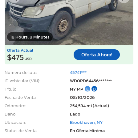
18 Hours, 8 Minutes
Oferta Actual
Oferta Ahora!
$475
USD
Número de lote:
45741***
ID vehicular (VIN):
WD0PD64456*******
Título:
NY MP
E
D
Fecha de Venta:
08/10/2026
Odómetro:
254,534 mi (Actual)
Daño:
Lado
Ubicación:
Brookhaven, NY
Status de Venta:
En Oferta Mínima