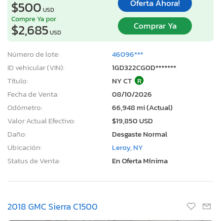
Oferta Ahora!
$500
USD
Compre Ya por
Comprar Ya
$2,685
USD
Número de lote:
46096***
ID vehicular (VIN):
1GD322CG0D*******
Título:
NY CT
R
Fecha de Venta:
08/10/2026
Odómetro:
66,948 mi (Actual)
Valor Actual Efectivo:
$19,850 USD
Daño:
Desgaste Normal
Ubicación:
Leroy, NY
Status de Venta:
En Oferta Mínima
2018 GMC Sierra C1500