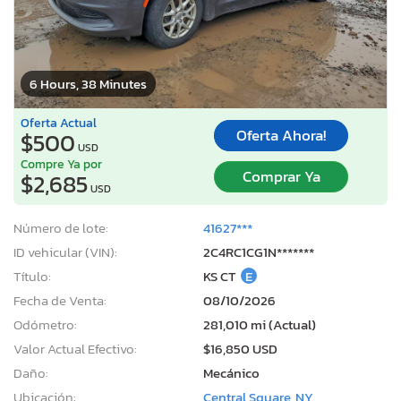
6 Hours, 38 Minutes
Oferta Actual
Oferta Ahora!
$500
USD
Compre Ya por
Comprar Ya
$2,685
USD
Número de lote:
41627***
ID vehicular (VIN):
2C4RC1CG1N*******
Título:
KS CT
E
Fecha de Venta:
08/10/2026
Odómetro:
281,010 mi (Actual)
Valor Actual Efectivo:
$16,850 USD
Daño:
Mecánico
Ubicación:
Central Square, NY