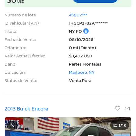
USD
Número de lote:
45802***
ID vehicular (VIN):
1HGCP2F32A*******
Título:
NY PO
E
Fecha de Venta:
08/10/2026
Odómetro:
0 mi (Exento)
Valor Actual Efectivo:
$8,402 USD
Daño:
Partes Frontales
Ubicación:
Marlboro, NY
Status de Venta:
Venta Pura
2013 Buick Encore
1
/13