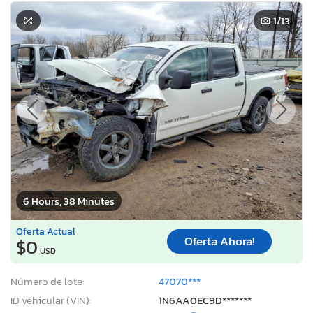
1
/13
6 Hours, 38 Minutes
Oferta Actual
Oferta Ahora!
$0
USD
Número de lote:
47070***
ID vehicular (VIN):
1N6AA0EC9D*******