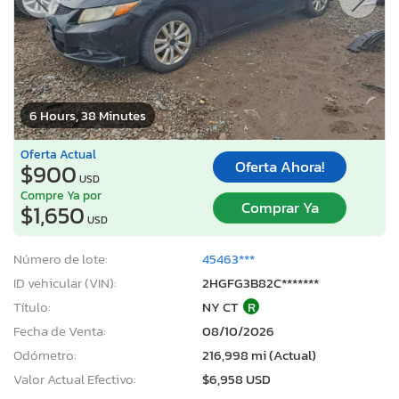
6 Hours, 38 Minutes
Oferta Actual
Oferta Ahora!
$900
USD
Compre Ya por
Comprar Ya
$1,650
USD
Número de lote:
45463***
ID vehicular (VIN):
2HGFG3B82C*******
Título:
NY CT
R
Fecha de Venta:
08/10/2026
Odómetro:
216,998 mi (Actual)
Valor Actual Efectivo:
$6,958 USD