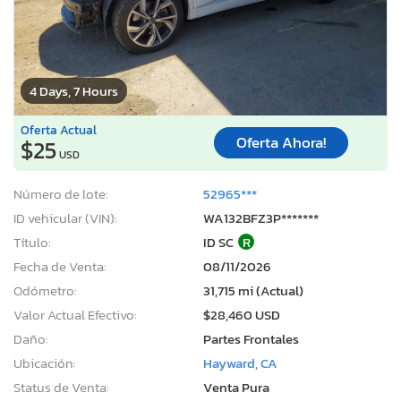
4 Days, 7 Hours
Oferta Actual
Oferta Ahora!
$25
USD
Número de lote:
52965***
ID vehicular (VIN):
WA132BFZ3P*******
Título:
ID SC
R
Fecha de Venta:
08/11/2026
Odómetro:
31,715 mi (Actual)
Valor Actual Efectivo:
$28,460 USD
Daño:
Partes Frontales
Ubicación:
Hayward, CA
Status de Venta:
Venta Pura