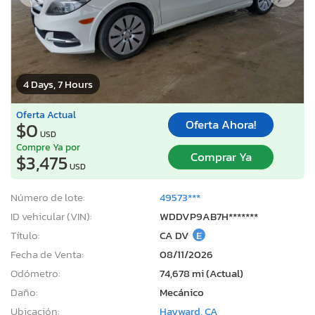
4 Days, 7 Hours
Oferta Actual
Oferta Ahora!
$0
USD
Compre Ya por
Comprar Ya
$3,475
USD
Número de lote:
49573***
ID vehicular (VIN):
WDDVP9AB7H*******
Título:
CA DV
E
Fecha de Venta:
08/11/2026
Odómetro:
74,678 mi (Actual)
Daño:
Mecánico
Ubicación:
Hayward, CA