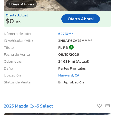
3 Days, 4 Hours
Oferta Actual
Oferta Ahora!
$0
USD
Número de lote:
62710***
ID vehicular (VIN):
3N8AP6CA7S*******
Título:
FL RB
R
Fecha de Venta:
08/10/2026
Odómetro:
24,639 mi (Actual)
Daño:
Partes Frontales
Ubicación:
Hayward, CA
Status de Venta:
En Aprobación
2025 Mazda Cx-5 Select