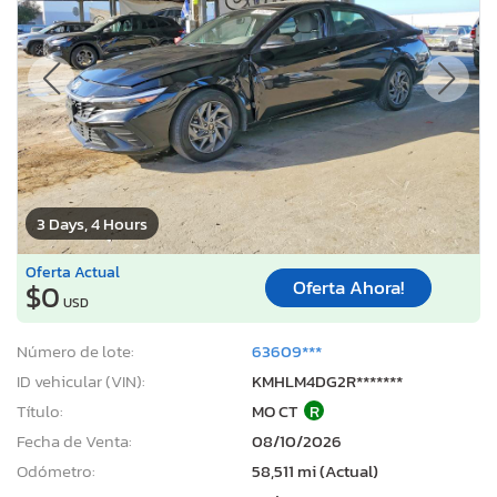
3 Days, 4 Hours
Oferta Actual
Oferta Ahora!
$0
USD
Número de lote:
63609***
ID vehicular (VIN):
KMHLM4DG2R*******
Título:
MO CT
R
Fecha de Venta:
08/10/2026
Odómetro:
58,511 mi (Actual)