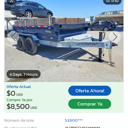
1
/10
4 Days, 7 Hours
Oferta Actual
Oferta Ahora!
$0
USD
Compre Ya por
Comprar Ya
$8,500
USD
Número de lote:
53800***
ID vehicular (VIN):
3H7BD1225S*******