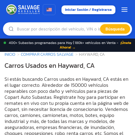
Iniciar Sesión / Registrarse
Búsqueda
400+ Subastas programadas para Hoy | 180k+ vehículos en Venta -
¡Únete
Ahora! →
INICIO
COMPRAR CARROS SALVAGE
HAYWARD, CA
Carros Usados en Hayward, CA
Si estás buscando Carros usados en Hayward, CA estás en
el lugar correcto. Alrededor de 150000 vehículos
reparables con poco daño y vehículos para piezas de
Copart Auto Subastas. Regístrate hoy para participar en
remates en vivo con tu propia cuenta en la página web de
Copart, sin necesitar licencia de consecionario. Vendemos
carros, camiones, camionetas, motos, botes, equipo
industrial y más, de todas las marcas y modelos, de
aseguradoras, empresas financieras, de inundación,
choques, reposesiones, robo, renta carros, etc. Somos el