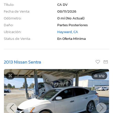
Título:
CA DV
Fecha de Venta:
08/11/2026
Odómetro:
0 mi (No Actual)
Daño:
Partes Posteriores
Ubicación:
Hayward, CA
Status de Venta:
En Oferta Mínima
2013 Nissan Sentra
1
/12