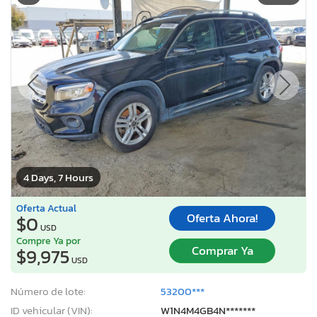
4 Days, 7 Hours
Oferta Actual
Oferta Ahora!
$0
USD
Compre Ya por
Comprar Ya
$9,975
USD
Número de lote:
53200***
ID vehicular (VIN):
W1N4M4GB4N*******