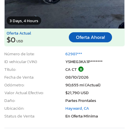
3 Days, 4 Hours
Oferta Actual
Oferta Ahora!
$0
USD
Número de lote:
62981***
ID vehicular (VIN):
YSMEG3KA1P*******
Título:
CA CT
R
Fecha de Venta:
08/10/2026
Odómetro:
90,655 mi (Actual)
Valor Actual Efectivo:
$21,790 USD
Daño:
Partes Frontales
Ubicación:
Hayward, CA
Status de Venta:
En Oferta Mínima