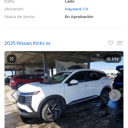
Daño:
Lado
Ubicación:
Hayward, CA
Status de Venta:
En Aprobación
2025 Nissan Kicks sv
1
/12