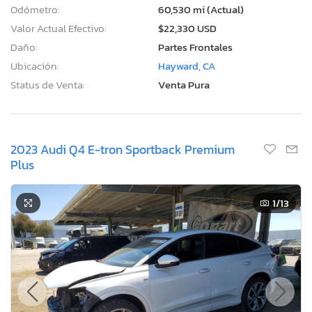
Odómetro:
60,530 mi (Actual)
Valor Actual Efectivo:
$22,330 USD
Daño:
Partes Frontales
Ubicación:
Hayward, CA
Status de Venta:
Venta Pura
2023 Audi Q4 E-tron Sportback Premium
Plus
1
/13