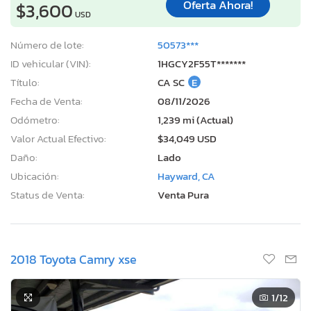
Oferta Ahora!
$3,600
USD
Número de lote:
50573***
ID vehicular (VIN):
1HGCY2F55T*******
Título:
CA SC
E
Fecha de Venta:
08/11/2026
Odómetro:
1,239 mi (Actual)
Valor Actual Efectivo:
$34,049 USD
Daño:
Lado
Ubicación:
Hayward, CA
Status de Venta:
Venta Pura
2018 Toyota Camry xse
1
/12