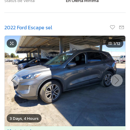
Status de Venta:
En Oferta Mínima
2022 Ford Escape sel
1
/12
3 Days, 4 Hours