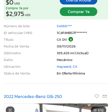
Oferta Ahora!
$0
USD
Compre Ya por
Comprar Ya
$2,975
USD
Número de lote:
54366***
ID vehicular (VIN):
1C4PJMBS7F*******
Título:
CA DV
R
Fecha de Venta:
08/11/2026
Odómetro:
189,428 mi (Actual)
Daño:
Mecánico
Ubicación:
Hayward, CA
Status de Venta:
En Oferta Mínima
2022 Mercedes-Benz Glb 250
1
/12