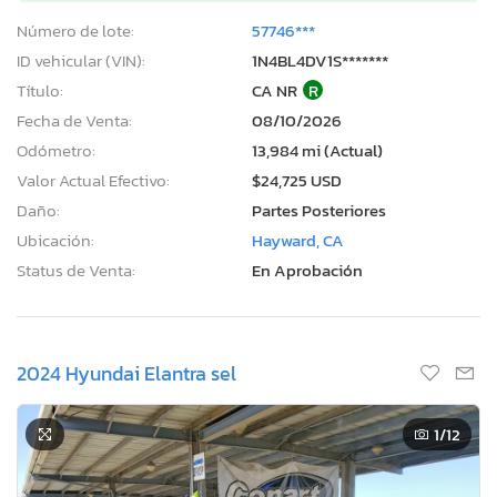
Número de lote:
57746***
ID vehicular (VIN):
1N4BL4DV1S*******
Título:
CA NR
R
Fecha de Venta:
08/10/2026
Odómetro:
13,984 mi (Actual)
Valor Actual Efectivo:
$24,725 USD
Daño:
Partes Posteriores
Ubicación:
Hayward, CA
Status de Venta:
En Aprobación
2024 Hyundai Elantra sel
1
/12