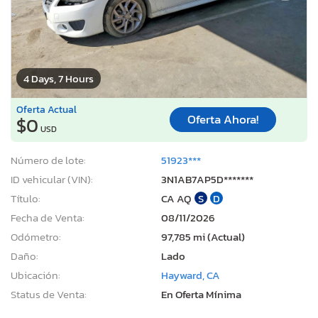
4 Days, 7 Hours
Oferta Actual
Oferta Ahora!
$0
USD
Número de lote:
51923***
ID vehicular (VIN):
3N1AB7AP5D*******
Título:
CA AQ
S
D
Fecha de Venta:
08/11/2026
Odómetro:
97,785 mi (Actual)
Daño:
Lado
Ubicación:
Hayward, CA
Status de Venta:
En Oferta Mínima