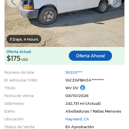
3 Days, 4 Hours
Oferta Actual
Oferta Ahora!
$175
USD
Número de lote:
58333***
ID vehicular (VIN):
1GCZGFBA0A*******
Título:
WV DV
E
Fecha de Venta:
08/10/2026
Odómetro:
242,731 mi (Actual)
Daño:
Abolladuras / Rallas Menores
Ubicación:
Hayward, CA
Status de Venta:
En Aprobación