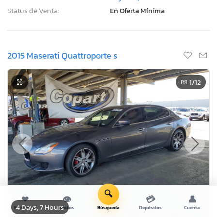
Status de Venta:
En Oferta Mínima
2015 Maserati Quattroporte s
1
/12
🔍
❤
👁
💳
👤
4 Days, 7 Hours
Favoritos
Vistos
Búsqueda
Depósitos
Cuenta