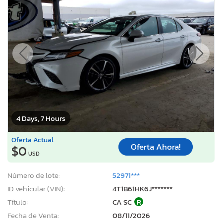
4 Days, 7 Hours
Oferta Actual
Oferta Ahora!
$0
USD
Número de lote:
52971***
ID vehicular (VIN):
4T1B61HK6J*******
Título:
CA SC
R
Fecha de Venta:
08/11/2026