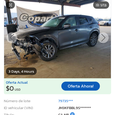
1
/13
3 Days, 4 Hours
Oferta Actual
Oferta Ahora!
$0
USD
Número de lote:
79735***
ID vehicular (VIN):
JM3KFBBL9S*******
Título:
CA NR
E