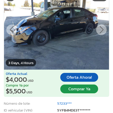
3 Days, 4 Hours
Oferta Actual
Oferta Ahora!
$4,000
USD
Compre Ya por
Comprar Ya
$5,500
USD
Número de lote:
57233***
ID vehicular (VIN):
5YFB4MDE3T*******