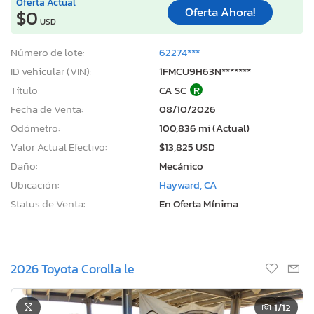
Oferta Actual
Oferta Ahora!
$0
USD
Número de lote:
62274***
ID vehicular (VIN):
1FMCU9H63N*******
Título:
CA SC
R
Fecha de Venta:
08/10/2026
Odómetro:
100,836 mi (Actual)
Valor Actual Efectivo:
$13,825 USD
Daño:
Mecánico
Ubicación:
Hayward, CA
Status de Venta:
En Oferta Mínima
2026 Toyota Corolla le
1
/12