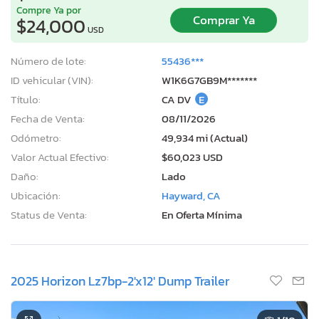
Compre Ya por
Comprar Ya
$24,000
USD
Número de lote:
55436***
ID vehicular (VIN):
W1K6G7GB9M*******
Título:
CA DV
E
Fecha de Venta:
08/11/2026
Odómetro:
49,934 mi (Actual)
Valor Actual Efectivo:
$60,023 USD
Daño:
Lado
Ubicación:
Hayward, CA
Status de Venta:
En Oferta Mínima
2025 Horizon Lz7bp-2'x12' Dump Trailer