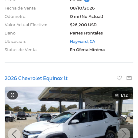
Fecha de Venta:
08/10/2026
Odómetro:
0 mi (No Actual)
Valor Actual Efectivo:
$26,200 USD
Daño:
Partes Frontales
Ubicación:
Hayward, CA
Status de Venta:
En Oferta Mínima
2026 Chevrolet Equinox lt
1
/12