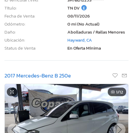
Título:
TN DV
E
Fecha de Venta:
08/11/2026
Odómetro:
0 mi (No Actual)
Daño:
Abolladuras / Rallas Menores
Ubicación:
Hayward, CA
Status de Venta:
En Oferta Mínima
2017 Mercedes-Benz B 250e
1
/12