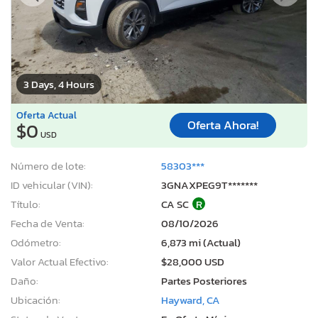
3 Days, 4 Hours
Oferta Actual
Oferta Ahora!
$0
USD
Número de lote:
58303***
ID vehicular (VIN):
3GNAXPEG9T*******
Título:
CA SC
R
Fecha de Venta:
08/10/2026
Odómetro:
6,873 mi (Actual)
Valor Actual Efectivo:
$28,000 USD
Daño:
Partes Posteriores
Ubicación:
Hayward, CA