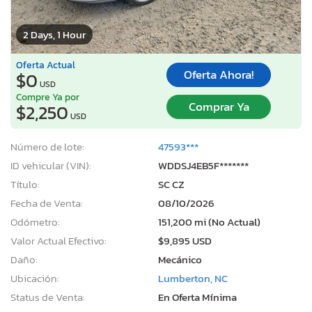
2 Days, 1 Hour
Oferta Actual
Oferta Ahora!
$0
USD
Compre Ya por
Comprar Ya
$2,250
USD
Número de lote:
47593***
ID vehicular (VIN):
WDDSJ4EB5F*******
Título:
SC CZ
Fecha de Venta:
08/10/2026
Odómetro:
151,200 mi (No Actual)
Valor Actual Efectivo:
$9,895 USD
Daño:
Mecánico
Ubicación:
Lumberton, NC
Status de Venta:
En Oferta Mínima