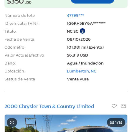
$350
USD
Número de lote:
47799***
ID vehicular (VIN):
1G6KH5EY6A*******
Título:
NC SC
S
Fecha de Venta:
08/10/2026
Odómetro:
101,981 mi (Exento)
Valor Actual Efectivo:
$6,313 USD
Daño:
Agua / Inundación
Ubicación:
Lumberton, NC
Status de Venta:
Venta Pura
2000 Chrysler Town & Country Limited
1
/14