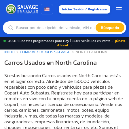
Iniciar Sesión / Registrarse
Búsqueda
400+ Subastas programadas para Hoy | 180k+ vehículos en Venta -
¡Únete
Ahora! →
INICIO
COMPRAR CARROS SALVAGE
NORTH CAROLINA
Carros Usados en North Carolina
Si estás buscando Carros usados en North Carolina estás
en el lugar correcto. Alrededor de 150000 vehículos
reparables con poco daño y vehículos para piezas de
Copart Auto Subastas. Regístrate hoy para participar en
remates en vivo con tu propia cuenta en la página web de
Copart, sin necesitar licencia de consecionario. Vendemos
carros, camiones, camionetas, motos, botes, equipo
industrial y más, de todas las marcas y modelos, de
aseguradoras, empresas financieras, de inundación,
choques, reposesiones, robo, renta carros, etc. Somos el