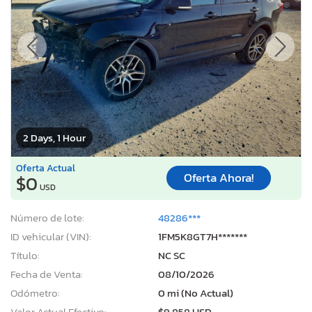
2 Days, 1 Hour
Oferta Actual
Oferta Ahora!
$0
USD
Número de lote:
48286***
ID vehicular (VIN):
1FM5K8GT7H*******
Título:
NC SC
Fecha de Venta:
08/10/2026
Odómetro:
0 mi (No Actual)
Valor Actual Efectivo:
$9,858 USD