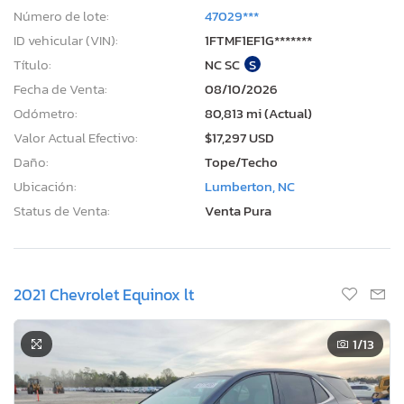
Número de lote:
47029***
ID vehicular (VIN):
1FTMF1EF1G*******
Título:
NC SC
S
Fecha de Venta:
08/10/2026
Odómetro:
80,813 mi (Actual)
Valor Actual Efectivo:
$17,297 USD
Daño:
Tope/Techo
Ubicación:
Lumberton, NC
Status de Venta:
Venta Pura
2021 Chevrolet Equinox lt
1
/13