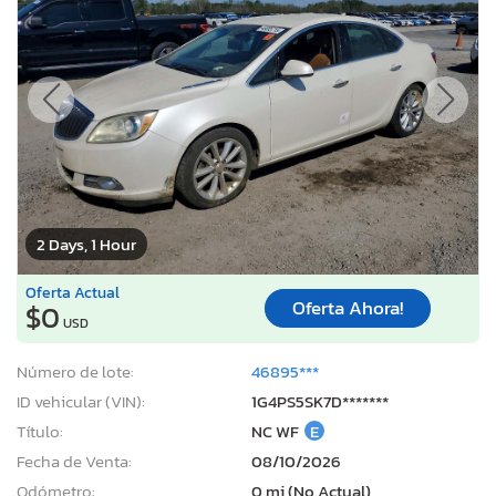
2 Days, 1 Hour
Oferta Actual
Oferta Ahora!
$0
USD
Número de lote:
46895***
ID vehicular (VIN):
1G4PS5SK7D*******
Título:
NC WF
E
Fecha de Venta:
08/10/2026
Odómetro:
0 mi (No Actual)