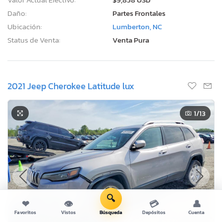
Daño:
Partes Frontales
Ubicación:
Lumberton, NC
Status de Venta:
Venta Pura
2021 Jeep Cherokee Latitude lux
1
/13
🔍
❤
👁
💳
👤
Favoritos
Vistos
Búsqueda
Depósitos
Cuenta