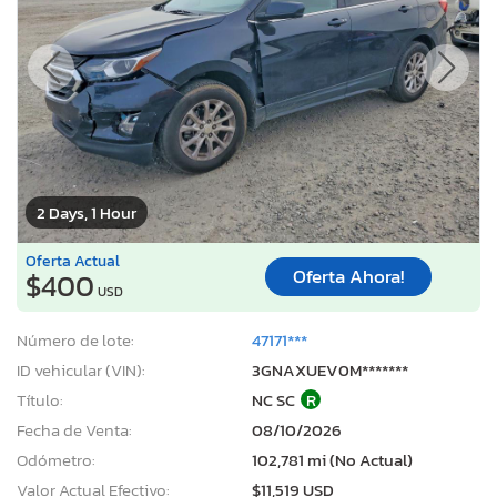
2 Days, 1 Hour
Oferta Actual
Oferta Ahora!
$400
USD
Número de lote:
47171***
ID vehicular (VIN):
3GNAXUEV0M*******
Título:
NC SC
R
Fecha de Venta:
08/10/2026
Odómetro:
102,781 mi (No Actual)
Valor Actual Efectivo:
$11,519 USD