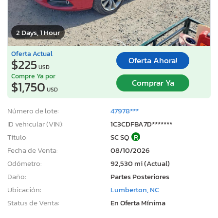
2 Days, 1 Hour
Oferta Actual
Oferta Ahora!
$225
USD
Compre Ya por
Comprar Ya
$1,750
USD
Número de lote:
47978***
ID vehicular (VIN):
1C3CDFBA7D*******
Título:
SC SQ
R
Fecha de Venta:
08/10/2026
Odómetro:
92,530 mi (Actual)
Daño:
Partes Posteriores
Ubicación:
Lumberton, NC
Status de Venta:
En Oferta Mínima