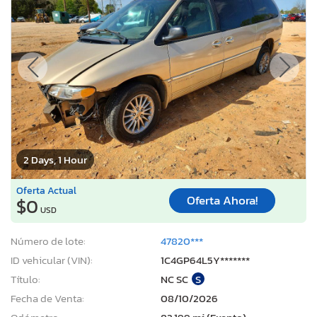
2 Days, 1 Hour
Oferta Actual
Oferta Ahora!
$0
USD
Número de lote:
47820***
ID vehicular (VIN):
1C4GP64L5Y*******
Título:
NC SC
S
Fecha de Venta:
08/10/2026