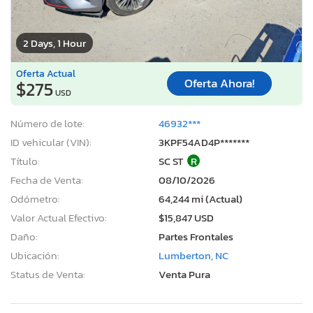
2 Days, 1 Hour
Oferta Actual
Oferta Ahora!
$275
USD
Número de lote:
46932***
ID vehicular (VIN):
3KPF54AD4P*******
Título:
SC ST
R
Fecha de Venta:
08/10/2026
Odómetro:
64,244 mi (Actual)
Valor Actual Efectivo:
$15,847 USD
Daño:
Partes Frontales
Ubicación:
Lumberton, NC
Status de Venta:
Venta Pura