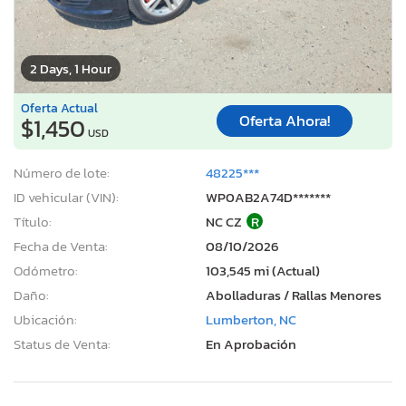
2 Days, 1 Hour
Oferta Actual
Oferta Ahora!
$1,450
USD
Número de lote:
48225***
ID vehicular (VIN):
WP0AB2A74D*******
Título:
NC CZ
R
Fecha de Venta:
08/10/2026
Odómetro:
103,545 mi (Actual)
Daño:
Abolladuras / Rallas Menores
Ubicación:
Lumberton, NC
Status de Venta:
En Aprobación