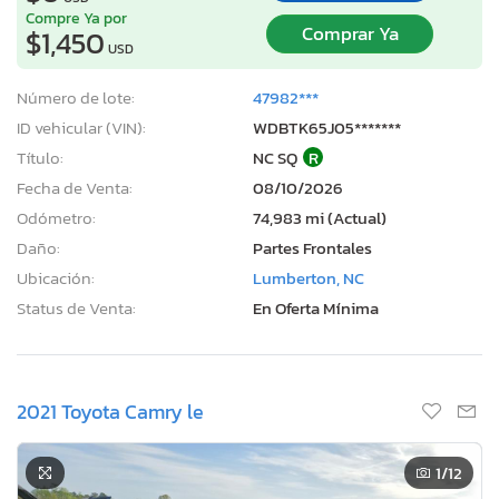
Compre Ya por
Comprar Ya
$1,450
USD
Número de lote:
47982***
ID vehicular (VIN):
WDBTK65J05*******
Título:
NC SQ
R
Fecha de Venta:
08/10/2026
Odómetro:
74,983 mi (Actual)
Daño:
Partes Frontales
Ubicación:
Lumberton, NC
Status de Venta:
En Oferta Mínima
2021 Toyota Camry le
1
/12