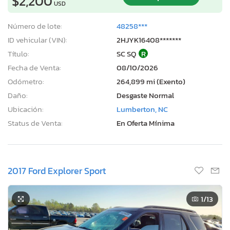
$2,200
USD
Número de lote:
48258***
ID vehicular (VIN):
2HJYK16408*******
Título:
SC SQ
R
Fecha de Venta:
08/10/2026
Odómetro:
264,899 mi (Exento)
Daño:
Desgaste Normal
Ubicación:
Lumberton, NC
Status de Venta:
En Oferta Mínima
2017 Ford Explorer Sport
1
/13