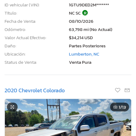
ID vehicular (VIN):
1GTU9DED2M*******
Título:
NC SC
R
Fecha de Venta:
08/10/2026
Odómetro:
63,798 mi (No Actual)
Valor Actual Efectivo:
$34,214 USD
Daño:
Partes Posteriores
Ubicación:
Lumberton, NC
Status de Venta:
Venta Pura
2020 Chevrolet Colorado
1
/13