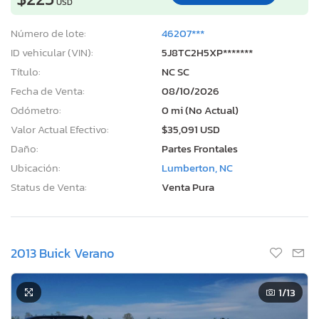
USD
Número de lote:
46207***
ID vehicular (VIN):
5J8TC2H5XP*******
Título:
NC SC
Fecha de Venta:
08/10/2026
Odómetro:
0 mi (No Actual)
Valor Actual Efectivo:
$35,091 USD
Daño:
Partes Frontales
Ubicación:
Lumberton, NC
Status de Venta:
Venta Pura
2013 Buick Verano
1
/13