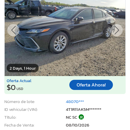
2 Days, 1 Hour
Oferta Actual
Oferta Ahora!
$0
USD
Número de lote:
48070***
ID vehicular (VIN):
4T1R11AK5M*******
Título:
NC SC
R
Fecha de Venta:
08/10/2026