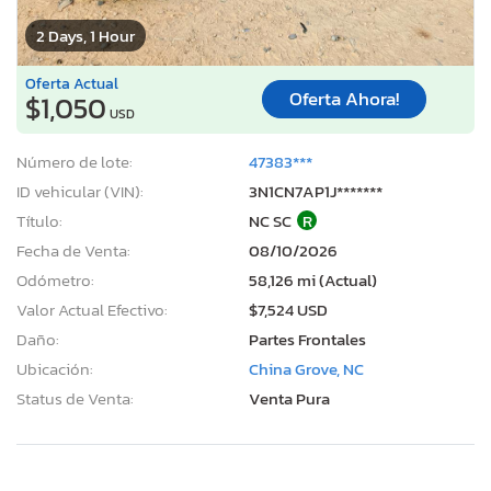
2 Days, 1 Hour
Oferta Actual
Oferta Ahora!
$1,050
USD
Número de lote:
47383***
ID vehicular (VIN):
3N1CN7AP1J*******
Título:
NC SC
R
Fecha de Venta:
08/10/2026
Odómetro:
58,126 mi (Actual)
Valor Actual Efectivo:
$7,524 USD
Daño:
Partes Frontales
Ubicación:
China Grove, NC
Status de Venta:
Venta Pura