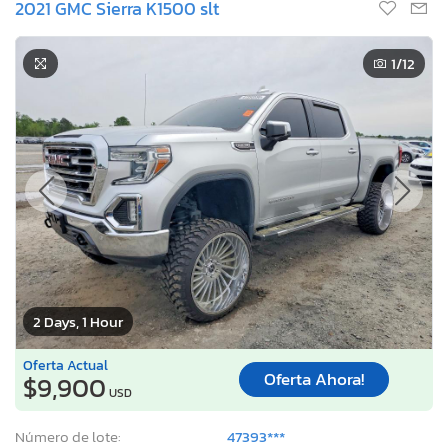
2021 GMC Sierra K1500 slt
1
/12
2 Days, 1 Hour
Oferta Actual
Oferta Ahora!
$9,900
USD
Número de lote:
47393***