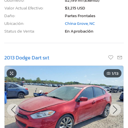
Odómetro:
82,199 mi (Exento)
Valor Actual Efectivo:
$3,215 USD
Daño:
Partes Frontales
Ubicación:
China Grove, NC
Status de Venta:
En Aprobación
2013 Dodge Dart sxt
1
/13