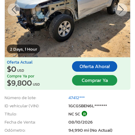
2 Days, 1 Hour
Oferta Actual
Oferta Ahora!
$0
USD
Compre Ya por
Comprar Ya
$9,800
USD
Número de lote:
47412***
ID vehicular (VIN):
1GCGSBEN6L*******
Título:
NC SC
R
Fecha de Venta:
08/10/2026
Odómetro:
94,990 mi (No Actual)