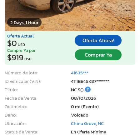
2 Days, 1 Hour
Oferta Actual
Oferta Ahora!
$0
USD
Compre Ya por
Comprar Ya
$919
USD
Número de lote:
41635***
ID vehicular (VIN):
4T1BE46K87*******
Título:
NC SQ
E
Fecha de Venta:
08/10/2026
Odómetro:
0 mi (Exento)
Daño:
Volcado
Ubicación:
China Grove, NC
Status de Venta:
En Oferta Mínima