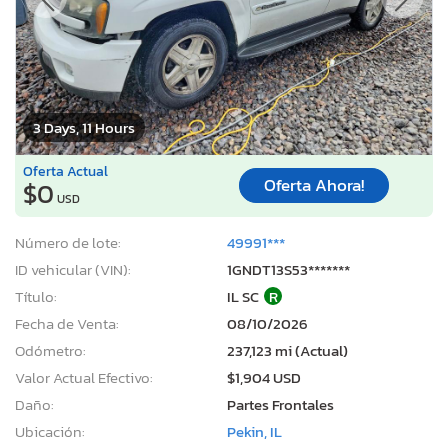
3 Days, 11 Hours
Oferta Actual
Oferta Ahora!
$0
USD
Número de lote:
49991***
ID vehicular (VIN):
1GNDT13S53*******
Título:
IL SC
R
Fecha de Venta:
08/10/2026
Odómetro:
237,123 mi (Actual)
Valor Actual Efectivo:
$1,904 USD
Daño:
Partes Frontales
Ubicación:
Pekin, IL