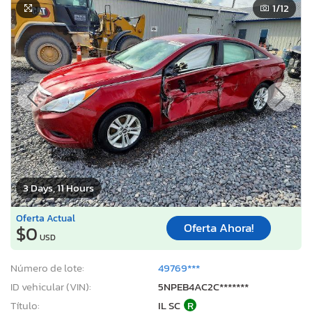
1
/12
3 Days, 11 Hours
Oferta Actual
Oferta Ahora!
$0
USD
Número de lote:
49769***
ID vehicular (VIN):
5NPEB4AC2C*******
Título:
IL SC
R