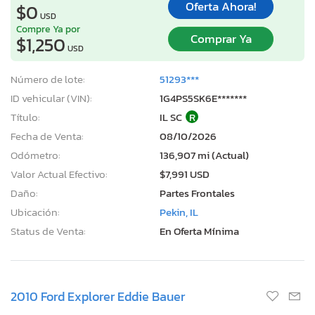
Oferta Ahora!
$0
USD
Compre Ya por
Comprar Ya
$1,250
USD
Número de lote:
51293***
ID vehicular (VIN):
1G4PS5SK6E*******
Título:
IL SC
R
Fecha de Venta:
08/10/2026
Odómetro:
136,907 mi (Actual)
Valor Actual Efectivo:
$7,991 USD
Daño:
Partes Frontales
Ubicación:
Pekin, IL
Status de Venta:
En Oferta Mínima
2010 Ford Explorer Eddie Bauer