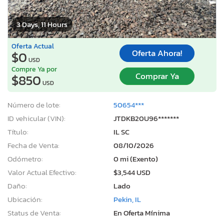
3 Days, 11 Hours
Oferta Actual
Oferta Ahora!
$0
USD
Compre Ya por
Comprar Ya
$850
USD
Número de lote:
50654***
ID vehicular (VIN):
JTDKB20U96*******
Título:
IL SC
Fecha de Venta:
08/10/2026
Odómetro:
0 mi (Exento)
Valor Actual Efectivo:
$3,544 USD
Daño:
Lado
Ubicación:
Pekin, IL
Status de Venta:
En Oferta Mínima