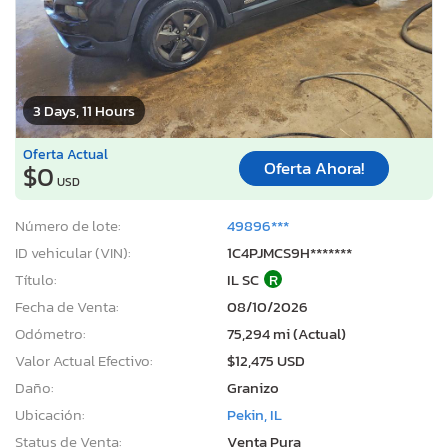
3 Days, 11 Hours
Oferta Actual
Oferta Ahora!
$0
USD
Número de lote:
49896***
ID vehicular (VIN):
1C4PJMCS9H*******
Título:
IL SC
R
Fecha de Venta:
08/10/2026
Odómetro:
75,294 mi (Actual)
Valor Actual Efectivo:
$12,475 USD
Daño:
Granizo
Ubicación:
Pekin, IL
Status de Venta:
Venta Pura