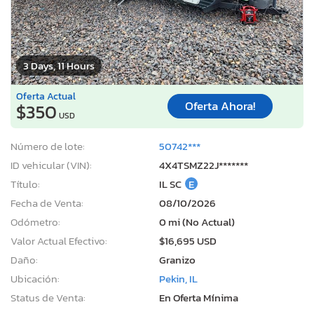
3 Days, 11 Hours
Oferta Actual
Oferta Ahora!
$350
USD
Número de lote:
50742***
ID vehicular (VIN):
4X4TSMZ22J*******
Título:
IL SC
E
Fecha de Venta:
08/10/2026
Odómetro:
0 mi (No Actual)
Valor Actual Efectivo:
$16,695 USD
Daño:
Granizo
Ubicación:
Pekin, IL
Status de Venta:
En Oferta Mínima