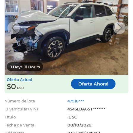
3 Days, 11 Hours
Oferta Actual
Oferta Ahora!
$0
USD
Número de lote:
47918***
ID vehicular (VIN):
4S4SLDA65T*******
Título:
IL SC
Fecha de Venta:
08/10/2026
Odómetro:
8,651 mi (Actual)