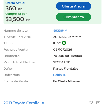
Oferta Actual
Oferta Ahora!
$60
USD
Compre Ya por
Comprar Ya
$3,500
USD
Número de lote:
49336***
ID vehicular (VIN):
2G11Z5S32K*******
Título:
IL SC
R
Fecha de Venta:
08/10/2026
Odómetro:
70,906 mi (Actual)
Valor Actual Efectivo:
$17,514 USD
Daño:
Partes Frontales
Ubicación:
Pekin, IL
Status de Venta:
En Oferta Mínima
2013 Toyota Corolla le