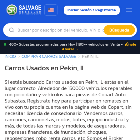
Iniciar Sesión / Registrarse
Búsqueda
400+ Subastas programadas para Hoy | 180k+ vehículos en Venta -
¡Únete
Ahora! →
INICIO
COMPRAR CARROS SALVAGE
PEKIN, IL
Carros Usados en Pekin, IL
Si estás buscando Carros usados en Pekin, IL estás en el
lugar correcto. Alrededor de 150000 vehículos reparables
con poco daño y vehículos para piezas de Copart Auto
Subastas. Regístrate hoy para participar en remates en
vivo con tu propia cuenta en la página web de Copart, sin
necesitar licencia de consecionario. Vendemos carros,
camiones, camionetas, motos, botes, equipo industrial y
más, de todas las marcas y modelos, de aseguradoras,
empresas financieras, de inundación, choques,
reposesiones, robo, renta carros, etc. Somos el Broker