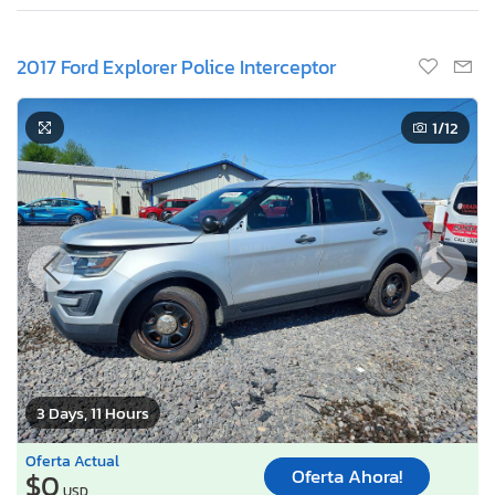
2017 Ford Explorer Police Interceptor
1
/12
3 Days, 11 Hours
Oferta Actual
Oferta Ahora!
$0
USD