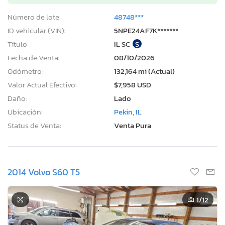
Número de lote:
48748***
ID vehicular (VIN):
5NPE24AF7K*******
Título:
IL SC
S
Fecha de Venta:
08/10/2026
Odómetro:
132,164 mi (Actual)
Valor Actual Efectivo:
$7,958 USD
Daño:
Lado
Ubicación:
Pekin, IL
Status de Venta:
Venta Pura
2014 Volvo S60 T5
1
/12