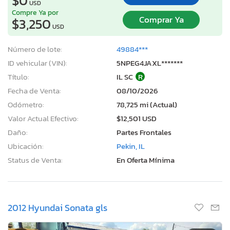
$0
USD
Compre Ya por
Comprar Ya
$3,250
USD
Número de lote:
49884***
ID vehicular (VIN):
5NPEG4JAXL*******
Título:
IL SC
R
Fecha de Venta:
08/10/2026
Odómetro:
78,725 mi (Actual)
Valor Actual Efectivo:
$12,501 USD
Daño:
Partes Frontales
Ubicación:
Pekin, IL
Status de Venta:
En Oferta Mínima
2012 Hyundai Sonata gls