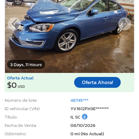
3 Days, 11 Hours
Oferta Actual
Oferta Ahora!
$0
USD
Número de lote:
48745***
ID vehicular (VIN):
YV1612FH3E*******
Título:
IL SC
E
Fecha de Venta:
08/10/2026
Odómetro:
0 mi (No Actual)