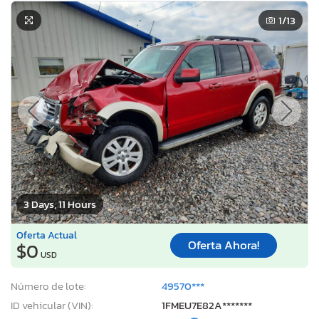
1
/13
3 Days, 11 Hours
Oferta Actual
Oferta Ahora!
$0
USD
Número de lote:
49570***
ID vehicular (VIN):
1FMEU7E82A*******