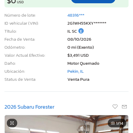
$0
USD
Número de lote:
48316***
ID vehicular (VIN):
2G1WH55KXY*******
Título:
IL SC
E
Fecha de Venta:
08/10/2026
Odómetro:
0 mi (Exento)
Valor Actual Efectivo:
$3,491 USD
Daño:
Motor Quemado
Ubicación:
Pekin, IL
Status de Venta:
Venta Pura
2026 Subaru Forester
1
/14