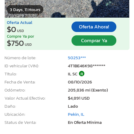
3 Days, 11 Hours
Oferta Actual
Oferta Ahora!
$0
USD
Compre Ya por
Comprar Ya
$750
USD
Número de lote:
50253***
ID vehicular (VIN):
4T1BE46K98*******
Título:
IL SC
R
Fecha de Venta:
08/10/2026
Odómetro:
205,836 mi (Exento)
Valor Actual Efectivo:
$4,891 USD
Daño:
Lado
Ubicación:
Pekin, IL
Status de Venta:
En Oferta Mínima