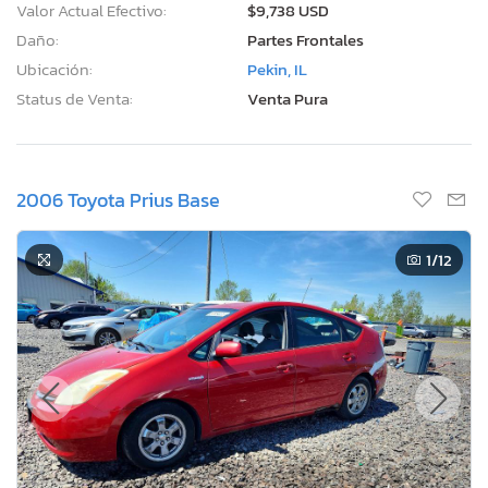
Valor Actual Efectivo:
$9,738 USD
Daño:
Partes Frontales
Ubicación:
Pekin, IL
Status de Venta:
Venta Pura
2006 Toyota Prius Base
1
/12