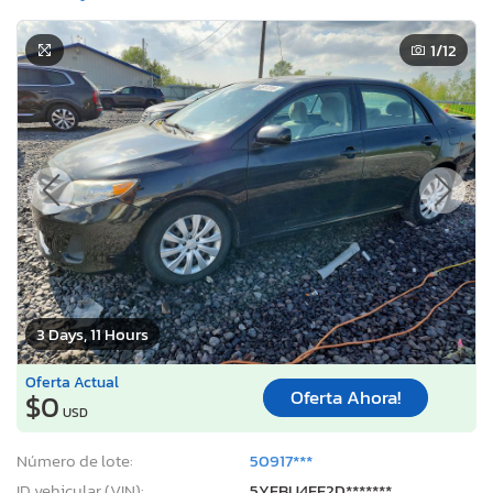
1
/12
3 Days, 11 Hours
Oferta Actual
Oferta Ahora!
$0
USD
Número de lote:
50917***
ID vehicular (VIN):
5YFBU4EE2D*******