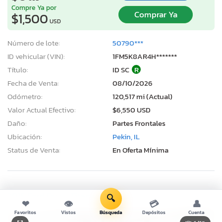
Compre Ya por
Comprar Ya
$1,500
USD
Número de lote:
50790***
ID vehicular (VIN):
1FM5K8AR4H*******
Título:
ID SC
R
Fecha de Venta:
08/10/2026
Odómetro:
120,517 mi (Actual)
Valor Actual Efectivo:
$6,550 USD
Daño:
Partes Frontales
Ubicación:
Pekin, IL
Status de Venta:
En Oferta Mínima
2015 Ford Focus Titanium
🔍
❤
👁
💳
👤
Favoritos
Vistos
Búsqueda
Depósitos
Cuenta