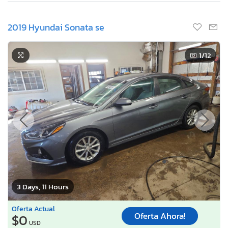
2019 Hyundai Sonata se
1
/12
3 Days, 11 Hours
Oferta Actual
Oferta Ahora!
$0
USD