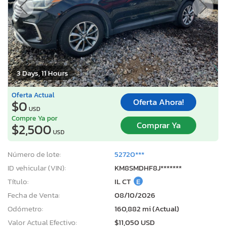
3 Days, 11 Hours
Oferta Actual
Oferta Ahora!
$0
USD
Compre Ya por
Comprar Ya
$2,500
USD
Número de lote:
52720***
ID vehicular (VIN):
KM8SMDHF8J*******
Título:
IL CT
E
Fecha de Venta:
08/10/2026
Odómetro:
160,882 mi (Actual)
Valor Actual Efectivo:
$11,050 USD