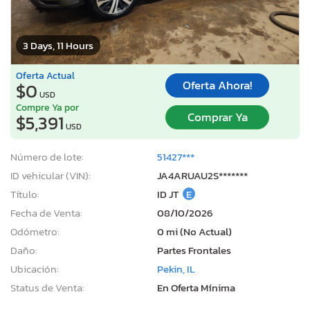
3 Days, 11 Hours
Oferta Actual
Oferta Ahora!
$0
USD
Compre Ya por
Comprar Ya
$5,391
USD
Número de lote:
51427***
ID vehicular (VIN):
JA4ARUAU2S*******
Título:
ID JT
E
Fecha de Venta:
08/10/2026
Odómetro:
0 mi (No Actual)
Daño:
Partes Frontales
Ubicación:
Pekin, IL
Status de Venta:
En Oferta Mínima