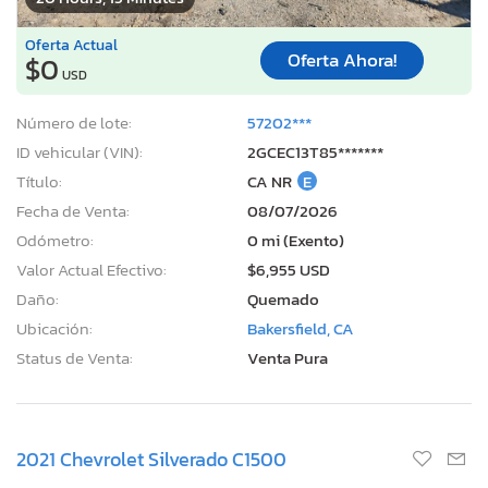
Oferta Actual
Oferta Ahora!
$0
USD
Número de lote:
57202***
ID vehicular (VIN):
2GCEC13T85*******
Título:
CA NR
E
Fecha de Venta:
08/07/2026
Odómetro:
0 mi (Exento)
Valor Actual Efectivo:
$6,955 USD
Daño:
Quemado
Ubicación:
Bakersfield, CA
Status de Venta:
Venta Pura
2021 Chevrolet Silverado C1500