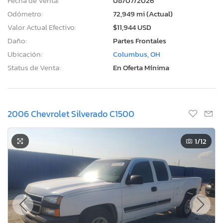
Fecha de Venta:
08/07/2026
Odómetro:
72,949 mi (Actual)
Valor Actual Efectivo:
$11,944 USD
Daño:
Partes Frontales
Ubicación:
Columbus, OH
Status de Venta:
En Oferta Mínima
2006 Chevrolet Silverado C1500
1
/12