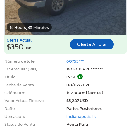
14 Hours, 45 Minutes
Oferta Actual
Oferta Ahora!
$350
USD
Número de lote:
60755***
ID vehicular (VIN):
1GCEC19V26*******
Título:
IN ST
R
Fecha de Venta:
08/07/2026
Odómetro:
182,384 mi (Actual)
Valor Actual Efectivo:
$5,287 USD
Daño:
Partes Posteriores
Ubicación:
Indianapolis, IN
Status de Venta:
Venta Pura