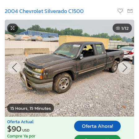
2004 Chevrolet Silverado C1500
1
/12
15 Hours, 15 Minutes
Oferta Actual
Oferta Ahora!
$90
USD
Compre Ya por