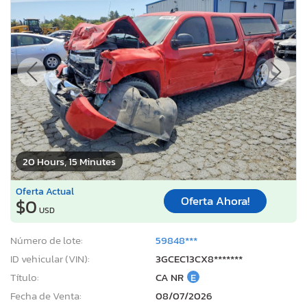
20 Hours, 15 Minutes
Oferta Actual
Oferta Ahora!
$0
USD
Número de lote:
59848***
ID vehicular (VIN):
3GCEC13CX8*******
Título:
CA NR
E
Fecha de Venta:
08/07/2026