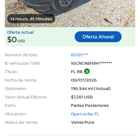
14 Hours, 45 Minutes
Oferta Actual
Oferta Ahora!
$0
USD
Número de lote:
62125***
ID vehicular (VIN):
1GCNCNEH9H*******
Título:
FL RB
R
Fecha de Venta:
08/07/2026
Odómetro:
196,944 mi (Actual)
Valor Actual Efectivo:
$7,281 USD
Daño:
Partes Posteriores
Ubicación:
Opa Locka, FL
Status de Venta:
Venta Pura