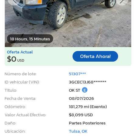
18 Hours, 15 Minutes
Oferta Actual
Oferta Ahora!
$0
USD
Número de lote:
51307***
ID vehicular (VIN):
3GCEC13J68*******
Título:
OK ST
E
Fecha de Venta:
08/07/2026
Odómetro:
181,279 mi (Exento)
Valor Actual Efectivo:
$8,099 USD
Daño:
Partes Posteriores
Ubicación:
Tulsa, OK