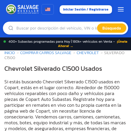
Iniciar Sesión / Registrarse
Búsqueda
400+ Subastas programadas para Hoy | 180k+ vehículos en Venta -
¡Únete
Ahora! →
INICIO
COMPRAR CARROS SALVAGE
CHEVROLET
SILVERADO
C1500
Chevrolet Silverado C1500 Usados
Si estás buscando Chevrolet Silverado C1500 usados en
Copart, estás en el lugar correcto. Alrededor de 150000
vehículos reparables con poco daño y vehículos para
piezas de Copart Auto Subastas. Regístrate hoy para
participar en remates en vivo con tu propia cuenta en la
página web de Copart, sin necesitar licencia de
consecionario. Vendemos carros, camiones, camionetas,
motos, botes, equipo industrial y más, de todas las marcas
y modelos, de aseguradoras, empresas financieras, de