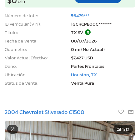
$0
USD
Número de lote:
56479***
ID vehicular (VIN):
1GCRCPE00C*******
Título:
TX SV
R
Fecha de Venta:
08/07/2026
Odómetro:
0 mi (No Actual)
Valor Actual Efectivo:
$7,427 USD
Daño:
Partes Frontales
Ubicación:
Houston, TX
Status de Venta:
Venta Pura
2004 Chevrolet Silverado C1500
1
/12