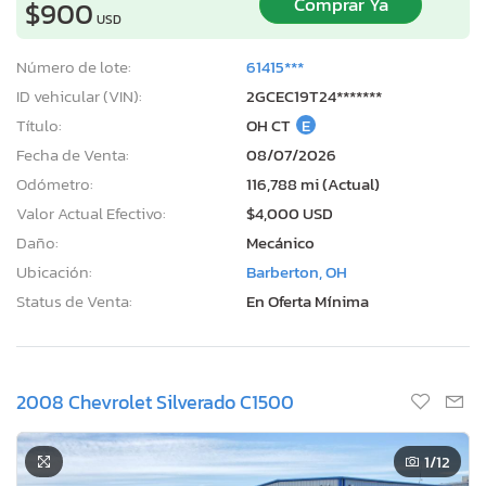
Comprar Ya
$900
USD
Número de lote:
61415***
ID vehicular (VIN):
2GCEC19T24*******
Título:
OH CT
E
Fecha de Venta:
08/07/2026
Odómetro:
116,788 mi (Actual)
Valor Actual Efectivo:
$4,000 USD
Daño:
Mecánico
Ubicación:
Barberton, OH
Status de Venta:
En Oferta Mínima
2008 Chevrolet Silverado C1500
1
/12