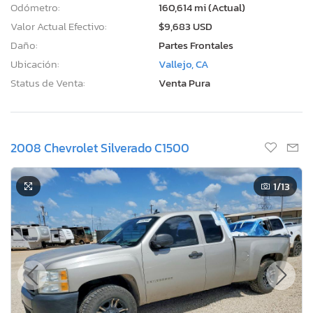
Odómetro:
160,614 mi (Actual)
Valor Actual Efectivo:
$9,683 USD
Daño:
Partes Frontales
Ubicación:
Vallejo, CA
Status de Venta:
Venta Pura
2008 Chevrolet Silverado C1500
1
/13