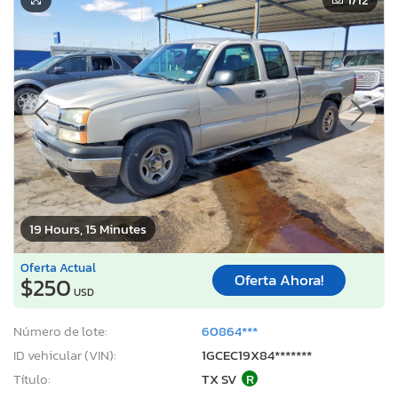
19 Hours, 15 Minutes
Oferta Actual
Oferta Ahora!
$250
USD
Número de lote:
60864***
ID vehicular (VIN):
1GCEC19X84*******
Título:
TX SV
R