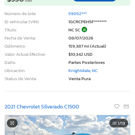
USD
Número de lote:
59052***
ID vehicular (VIN):
1GCRCPEH5F*******
Título:
NC SC
R
Fecha de Venta:
08/07/2026
Odómetro:
159,387 mi (Actual)
Valor Actual Efectivo:
$10,342 USD
Daño:
Partes Posteriores
Ubicación:
Knightdale, NC
Status de Venta:
Venta Pura
2021 Chevrolet Silverado C1500
1
/13