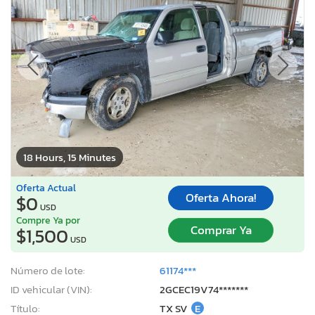
18 Hours, 15 Minutes
Oferta Actual
Oferta Ahora!
$0
USD
Compre Ya por
Comprar Ya
$1,500
USD
Número de lote:
61174***
ID vehicular (VIN):
2GCEC19V74*******
Título:
TX SV
E