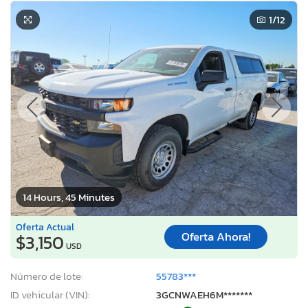
1
/12
14 Hours, 45 Minutes
Oferta Actual
Oferta Ahora!
$3,150
USD
Número de lote:
55783***
ID vehicular (VIN):
3GCNWAEH6M*******