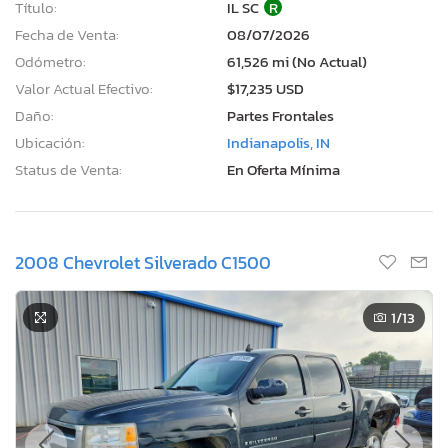
Título:
IL SC
R
Fecha de Venta:
08/07/2026
Odómetro:
61,526 mi (No Actual)
Valor Actual Efectivo:
$17,235 USD
Daño:
Partes Frontales
Ubicación:
Indianapolis, IN
Status de Venta:
En Oferta Mínima
2008 Chevrolet Silverado C1500
1
/13