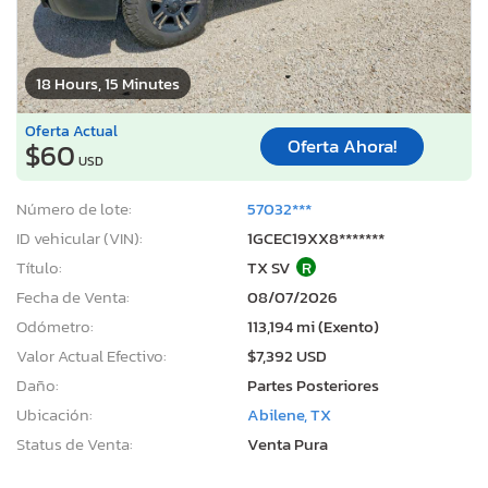
18 Hours, 15 Minutes
Oferta Actual
Oferta Ahora!
$60
USD
Número de lote:
57032***
ID vehicular (VIN):
1GCEC19XX8*******
Título:
TX SV
R
Fecha de Venta:
08/07/2026
Odómetro:
113,194 mi (Exento)
Valor Actual Efectivo:
$7,392 USD
Daño:
Partes Posteriores
Ubicación:
Abilene, TX
Status de Venta:
Venta Pura