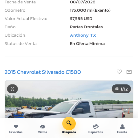
Fecha de Venta:
08/07/2026
Odómetro:
175,000 mi (Exento)
Valor Actual Efectivo:
$7,595 USD
Daño:
Partes Frontales
Ubicación:
Anthony, TX
Status de Venta:
En Oferta Mínima
2015 Chevrolet Silverado C1500
1
/12
🔍
❤
👁
💳
👤
Favoritos
Vistos
Búsqueda
Depósitos
Cuenta