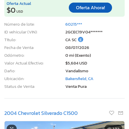
Oferta Actual
Oferta Ahora!
$0
USD
Número de lote:
60215***
ID vehicular (VIN):
2GCEC19V04*******
Título:
CA SC
E
Fecha de Venta:
08/07/2026
Odómetro:
0 mi (Exento)
Valor Actual Efectivo:
$5,684 USD
Daño:
Vandalismo
Ubicación:
Bakersfield, CA
Status de Venta:
Venta Pura
2004 Chevrolet Silverado C1500
1
/12