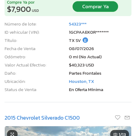
Compre Ya por
Comprar Ya
$7,900
USD
Número de lote:
54323***
ID vehicular (VIN):
1GCPAAEK0R*******
Título:
TX SV
E
Fecha de Venta:
08/07/2026
Odómetro:
0 mi (No Actual)
Valor Actual Efectivo:
$40,323 USD
Daño:
Partes Frontales
Ubicación:
Houston, TX
Status de Venta:
En Oferta Mínima
2015 Chevrolet Silverado C1500
1
/13