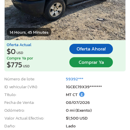
14 Hours, 45 Minutes
Oferta Actual
Oferta Ahora!
$0
USD
Compre Ya por
Comprar Ya
$775
USD
Número de lote:
59392***
ID vehicular (VIN):
1GCEC19X39*******
Título:
MT CT
E
Fecha de Venta:
08/07/2026
Odómetro:
0 mi (Exento)
Valor Actual Efectivo:
$1,500 USD
Daño:
Lado