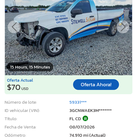
15 Hours, 15 Minutes
Oferta Actual
Oferta Ahora!
$70
USD
Número de lote:
59331***
ID vehicular (VIN):
3GCNWAEK3M*******
Título:
FL CD
R
Fecha de Venta:
08/07/2026
Odómetro:
74,910 mi (Actual)