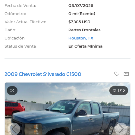
Fecha de Venta:
08/07/2026
Odómetro:
0 mi (Exento)
Valor Actual Efectivo:
$7,385 USD
Daño:
Partes Frontales
Ubicación:
Houston, TX
Status de Venta:
En Oferta Mínima
2009 Chevrolet Silverado C1500
1
/12