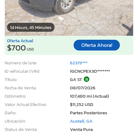
14 Hours, 45 Minutes
Oferta Actual
Oferta Ahora!
$700
USD
Número de lote:
62319***
ID vehicular (VIN):
1GCNCPEX3D*******
Título:
GA ST
R
Fecha de Venta:
08/07/2026
Odómetro:
107,480 mi (Actual)
Valor Actual Efectivo:
$11,252 USD
Daño:
Partes Posteriores
Ubicación:
Austell, GA
Status de Venta:
Venta Pura