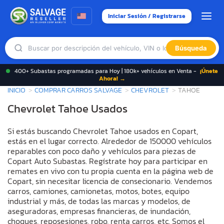
Iniciar Sesión / Registrarse
Búsqueda
400+ Subastas programadas para Hoy | 180k+ vehículos en Venta -
¡Únete
Ahora! →
INICIO
COMPRAR CARROS SALVAGE
CHEVROLET
TAHOE
Chevrolet Tahoe Usados
Si estás buscando Chevrolet Tahoe usados en Copart,
estás en el lugar correcto. Alrededor de 150000 vehículos
reparables con poco daño y vehículos para piezas de
Copart Auto Subastas. Regístrate hoy para participar en
remates en vivo con tu propia cuenta en la página web de
Copart, sin necesitar licencia de consecionario. Vendemos
carros, camiones, camionetas, motos, botes, equipo
industrial y más, de todas las marcas y modelos, de
aseguradoras, empresas financieras, de inundación,
choques, reposesiones, robo, renta carros, etc. Somos el