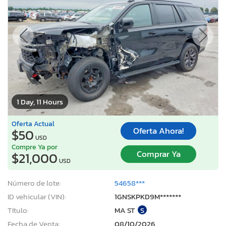
1 Day, 11 Hours
Oferta Actual
Oferta Ahora!
$50
USD
Compre Ya por
Comprar Ya
$21,000
USD
Número de lote:
54658***
ID vehicular (VIN):
1GNSKPKD9M*******
Título:
MA ST
S
Fecha de Venta:
08/10/2026