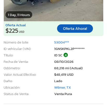
1 Day, 11 Hours
Oferta Actual
Oferta Ahora!
$225
USD
Número de lote:
53004***
ID vehicular (VIN):
1GNSKPKL2P*******
Título:
ID SC
R
Fecha de Venta:
08/10/2026
Odómetro:
68,216 mi (Actual)
Valor Actual Efectivo:
$48,419 USD
Daño:
Lado
Ubicación:
Wilmer, TX
Status de Venta:
Venta Pura