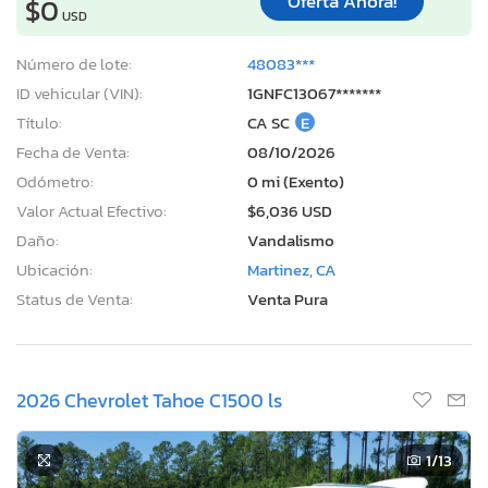
Oferta Ahora!
$0
USD
Número de lote:
48083***
ID vehicular (VIN):
1GNFC13067*******
Título:
CA SC
E
Fecha de Venta:
08/10/2026
Odómetro:
0 mi (Exento)
Valor Actual Efectivo:
$6,036 USD
Daño:
Vandalismo
Ubicación:
Martinez, CA
Status de Venta:
Venta Pura
2026 Chevrolet Tahoe C1500 ls
1
/13