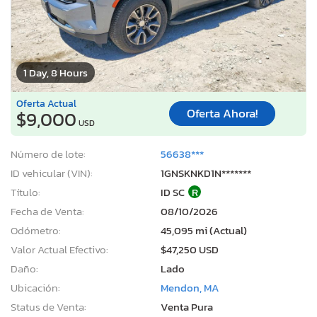
1 Day, 8 Hours
Oferta Actual
Oferta Ahora!
$9,000
USD
Número de lote:
56638***
ID vehicular (VIN):
1GNSKNKD1N*******
Título:
ID SC
R
Fecha de Venta:
08/10/2026
Odómetro:
45,095 mi (Actual)
Valor Actual Efectivo:
$47,250 USD
Daño:
Lado
Ubicación:
Mendon, MA
Status de Venta:
Venta Pura