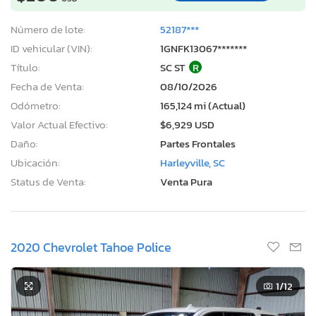
Número de lote:
52187***
ID vehicular (VIN):
1GNFK13067*******
Título:
SC ST
R
Fecha de Venta:
08/10/2026
Odómetro:
165,124 mi (Actual)
Valor Actual Efectivo:
$6,929 USD
Daño:
Partes Frontales
Ubicación:
Harleyville, SC
Status de Venta:
Venta Pura
2020 Chevrolet Tahoe Police
1
/12