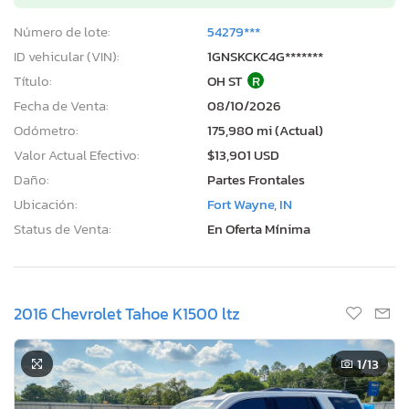
Número de lote:
54279***
ID vehicular (VIN):
1GNSKCKC4G*******
Título:
OH ST
R
Fecha de Venta:
08/10/2026
Odómetro:
175,980 mi (Actual)
Valor Actual Efectivo:
$13,901 USD
Daño:
Partes Frontales
Ubicación:
Fort Wayne, IN
Status de Venta:
En Oferta Mínima
2016 Chevrolet Tahoe K1500 ltz
1
/13