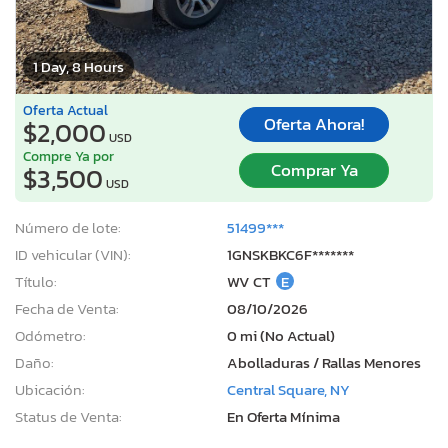
1 Day, 8 Hours
Oferta Actual
Oferta Ahora!
$2,000
USD
Compre Ya por
Comprar Ya
$3,500
USD
Número de lote:
51499***
ID vehicular (VIN):
1GNSKBKC6F*******
Título:
WV CT
E
Fecha de Venta:
08/10/2026
Odómetro:
0 mi (No Actual)
Daño:
Abolladuras / Rallas Menores
Ubicación:
Central Square, NY
Status de Venta:
En Oferta Mínima