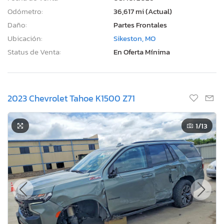
Odómetro:
36,617 mi (Actual)
Daño:
Partes Frontales
Ubicación:
Sikeston, MO
Status de Venta:
En Oferta Mínima
2023 Chevrolet Tahoe K1500 Z71
1
/13