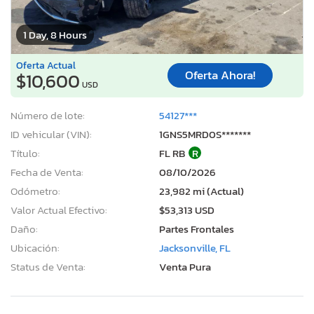
1 Day, 8 Hours
Oferta Actual
Oferta Ahora!
$10,600
USD
Número de lote:
54127***
ID vehicular (VIN):
1GNS5MRD0S*******
Título:
FL RB
R
Fecha de Venta:
08/10/2026
Odómetro:
23,982 mi (Actual)
Valor Actual Efectivo:
$53,313 USD
Daño:
Partes Frontales
Ubicación:
Jacksonville, FL
Status de Venta:
Venta Pura