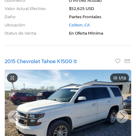
Odómetro:
0 mi (No Actual)
Valor Actual Efectivo:
$52,625 USD
Daño:
Partes Frontales
Ubicación:
Colton, CA
Status de Venta:
En Oferta Mínima
2015 Chevrolet Tahoe K1500 lt
1
/13