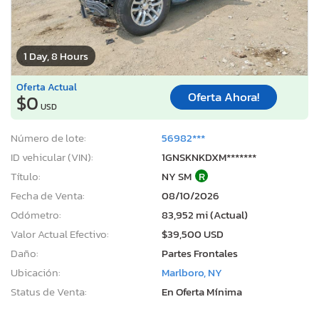
1 Day, 8 Hours
Oferta Actual
Oferta Ahora!
$0
USD
Número de lote:
56982***
ID vehicular (VIN):
1GNSKNKDXM*******
Título:
NY SM
R
Fecha de Venta:
08/10/2026
Odómetro:
83,952 mi (Actual)
Valor Actual Efectivo:
$39,500 USD
Daño:
Partes Frontales
Ubicación:
Marlboro, NY
Status de Venta:
En Oferta Mínima