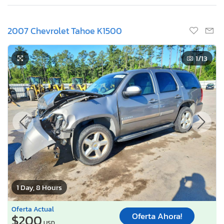
2007 Chevrolet Tahoe K1500
1
/13
1 Day, 8 Hours
Oferta Actual
Oferta Ahora!
$200
USD