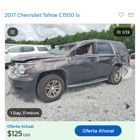
2017 Chevrolet Tahoe C1500 ls
1
/13
1 Day, 11 Hours
Oferta Actual
Oferta Ahora!
$125
USD