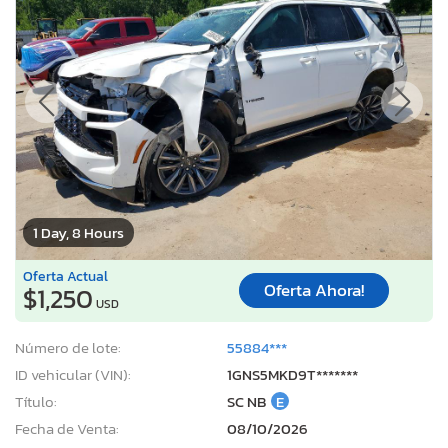
1 Day, 8 Hours
Oferta Actual
Oferta Ahora!
$1,250
USD
Número de lote:
55884***
ID vehicular (VIN):
1GNS5MKD9T*******
Título:
SC NB
E
Fecha de Venta:
08/10/2026