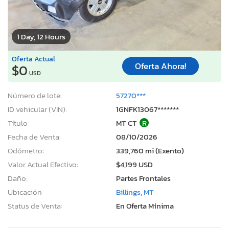
1 Day, 12 Hours
Oferta Actual
Oferta Ahora!
$0
USD
Número de lote:
57270***
ID vehicular (VIN):
1GNFK13067*******
Título:
MT CT
R
Fecha de Venta:
08/10/2026
Odómetro:
339,760 mi (Exento)
Valor Actual Efectivo:
$4,199 USD
Daño:
Partes Frontales
Ubicación:
Billings, MT
Status de Venta:
En Oferta Mínima