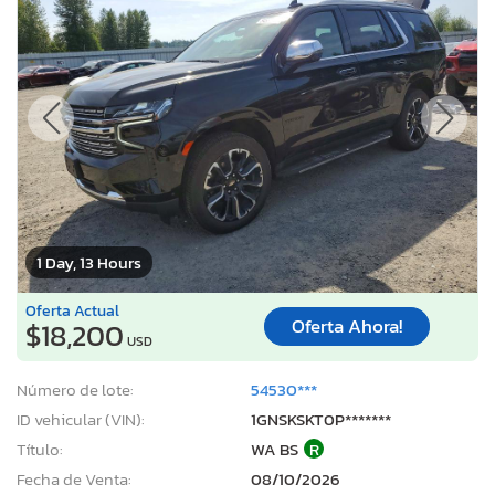
1 Day, 13 Hours
Oferta Actual
Oferta Ahora!
$18,200
USD
Número de lote:
54530***
ID vehicular (VIN):
1GNSKSKT0P*******
Título:
WA BS
R
Fecha de Venta:
08/10/2026