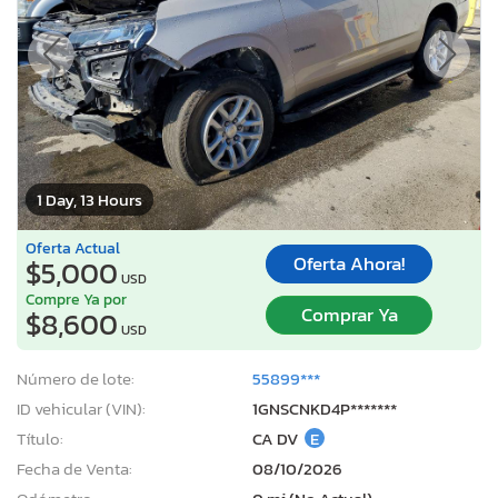
1 Day, 13 Hours
Oferta Actual
Oferta Ahora!
$5,000
USD
Compre Ya por
Comprar Ya
$8,600
USD
Número de lote:
55899***
ID vehicular (VIN):
1GNSCNKD4P*******
Título:
CA DV
E
Fecha de Venta:
08/10/2026