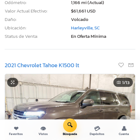
Odómetro:
1,166 mi (Actual)
Valor Actual Efectivo:
$61,661 USD
Daño:
Volcado
Ubicación:
Harleyville, SC
Status de Venta:
En Oferta Mínima
2021 Chevrolet Tahoe K1500 lt
1
/13
🔍
❤
👁
💳
👤
Favoritos
Vistos
Búsqueda
Depósitos
Cuenta