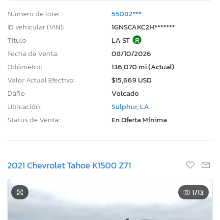
Número de lote:
55082***
ID vehicular (VIN):
1GNSCAKC2H*******
Título:
LA ST
R
Fecha de Venta:
08/10/2026
Odómetro:
136,070 mi (Actual)
Valor Actual Efectivo:
$15,669 USD
Daño:
Volcado
Ubicación:
Sulphur, LA
Status de Venta:
En Oferta Mínima
2021 Chevrolet Tahoe K1500 Z71
1
/13