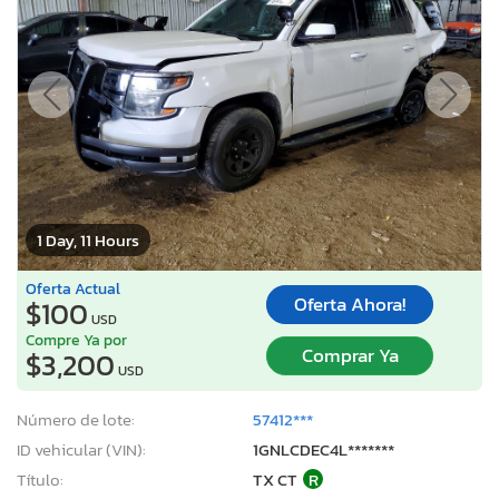
1 Day, 11 Hours
Oferta Actual
Oferta Ahora!
$100
USD
Compre Ya por
Comprar Ya
$3,200
USD
Número de lote:
57412***
ID vehicular (VIN):
1GNLCDEC4L*******
Título:
TX CT
R