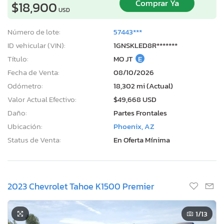
Comprar Ya
$18,900
USD
Número de lote:
57443***
ID vehicular (VIN):
1GNSKLED8R*******
Título:
MO JT
E
Fecha de Venta:
08/10/2026
Odómetro:
18,302 mi (Actual)
Valor Actual Efectivo:
$49,668 USD
Daño:
Partes Frontales
Ubicación:
Phoenix, AZ
Status de Venta:
En Oferta Mínima
2023 Chevrolet Tahoe K1500 Premier
1
/13