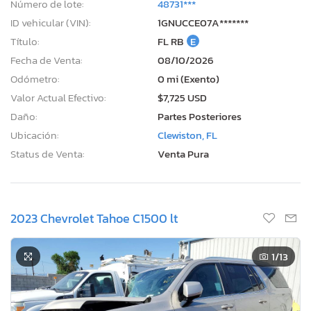
Número de lote:
48731***
ID vehicular (VIN):
1GNUCCE07A*******
Título:
FL RB
E
Fecha de Venta:
08/10/2026
Odómetro:
0 mi (Exento)
Valor Actual Efectivo:
$7,725 USD
Daño:
Partes Posteriores
Ubicación:
Clewiston, FL
Status de Venta:
Venta Pura
2023 Chevrolet Tahoe C1500 lt
1
/13