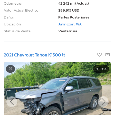
Odómetro:
42,242 mi (Actual)
Valor Actual Efectivo:
$89,915 USD
Daño:
Partes Posteriores
Ubicación:
Arlington, WA
Status de Venta:
Venta Pura
2021 Chevrolet Tahoe K1500 lt
1
/14