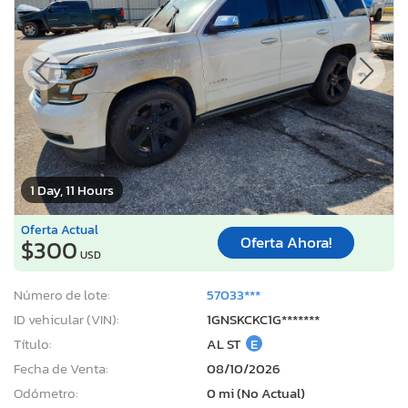
1 Day, 11 Hours
Oferta Actual
Oferta Ahora!
$300
USD
Número de lote:
57033***
ID vehicular (VIN):
1GNSKCKC1G*******
Título:
AL ST
E
Fecha de Venta:
08/10/2026
Odómetro:
0 mi (No Actual)