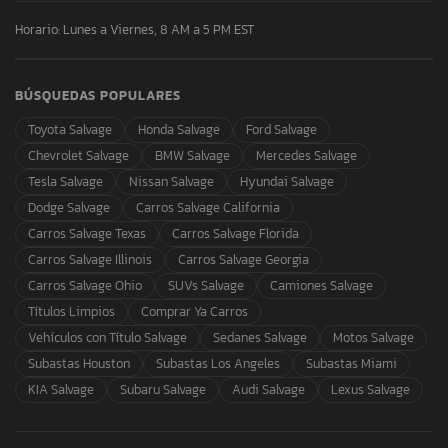
Horario: Lunes a Viernes, 8 AM a 5 PM EST
BÚSQUEDAS POPULARES
Toyota Salvage
Honda Salvage
Ford Salvage
Chevrolet Salvage
BMW Salvage
Mercedes Salvage
Tesla Salvage
Nissan Salvage
Hyundai Salvage
Dodge Salvage
Carros Salvage California
Carros Salvage Texas
Carros Salvage Florida
Carros Salvage Illinois
Carros Salvage Georgia
Carros Salvage Ohio
SUVs Salvage
Camiones Salvage
Títulos Limpios
Comprar Ya Carros
Vehículos con Título Salvage
Sedanes Salvage
Motos Salvage
Subastas Houston
Subastas Los Angeles
Subastas Miami
KIA Salvage
Subaru Salvage
Audi Salvage
Lexus Salvage