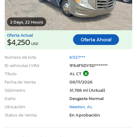
2 Days, 22 Hours
Oferta Actual
Oferta Ahora!
$4,250
USD
Número de lote:
61127***
ID vehicular (VIN):
1F64F5DY5D*******
Título:
AL CT
R
Fecha de Venta:
08/11/2026
Odómetro:
31,786 mi (Actual)
Daño:
Desgaste Normal
Ubicación:
Newton, AL
Status de Venta:
En Aprobación