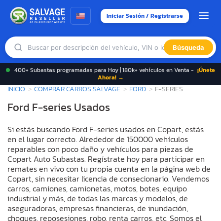
Iniciar Sesión / Registrarse
Búsqueda
400+ Subastas programadas para Hoy | 180k+ vehículos en Venta -
¡Únete
Ahora! →
INICIO
COMPRAR CARROS SALVAGE
FORD
F-SERIES
Ford F-series Usados
Si estás buscando Ford F-series usados en Copart, estás
en el lugar correcto. Alrededor de 150000 vehículos
reparables con poco daño y vehículos para piezas de
Copart Auto Subastas. Regístrate hoy para participar en
remates en vivo con tu propia cuenta en la página web de
Copart, sin necesitar licencia de consecionario. Vendemos
carros, camiones, camionetas, motos, botes, equipo
industrial y más, de todas las marcas y modelos, de
aseguradoras, empresas financieras, de inundación,
choques, reposesiones, robo, renta carros, etc. Somos el