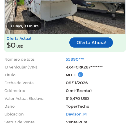
3 Days, 3 Hours
Oferta Actual
Oferta Ahora!
$0
USD
Número de lote:
55890***
ID vehicular (VIN):
4X4FCRK287*******
Título:
MI CT
E
Fecha de Venta:
08/11/2026
Odómetro:
0 mi (Exento)
Valor Actual Efectivo:
$15,470 USD
Daño:
Tope/Techo
Ubicación:
Davison, MI
Status de Venta:
Venta Pura