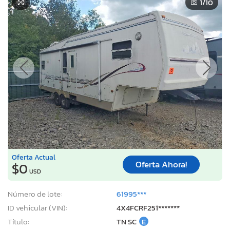
1
/10
Oferta Actual
Oferta Ahora!
$0
USD
Número de lote:
61995***
ID vehicular (VIN):
4X4FCRF251*******
Título:
TN SC
E