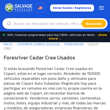
Iniciar Sesión / Registrarse
Búsqueda
400+ Subastas programadas para Hoy | 180k+ vehículos en Venta -
¡Únete
Ahora! →
INICIO
COMPRAR CARROS SALVAGE
FORESRIVER
CEDAR
CREE
Foresriver Cedar Cree Usados
Si estás buscando Foresriver Cedar Cree usados en
Copart, estás en el lugar correcto. Alrededor de 150000
vehículos reparables con poco daño y vehículos para
piezas de Copart Auto Subastas. Regístrate hoy para
participar en remates en vivo con tu propia cuenta en la
página web de Copart, sin necesitar licencia de
consecionario. Vendemos carros, camiones, camionetas,
motos, botes, equipo industrial y más, de todas las marcas
y modelos, de aseguradoras, empresas financieras, de