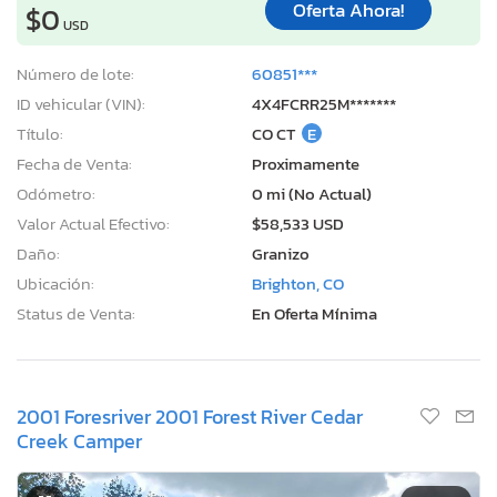
Oferta Ahora!
$0
USD
Número de lote:
60851***
ID vehicular (VIN):
4X4FCRR25M*******
Título:
CO CT
E
Fecha de Venta:
Proximamente
Odómetro:
0 mi (No Actual)
Valor Actual Efectivo:
$58,533 USD
Daño:
Granizo
Ubicación:
Brighton, CO
Status de Venta:
En Oferta Mínima
2001 Foresriver 2001 Forest River Cedar
Creek Camper