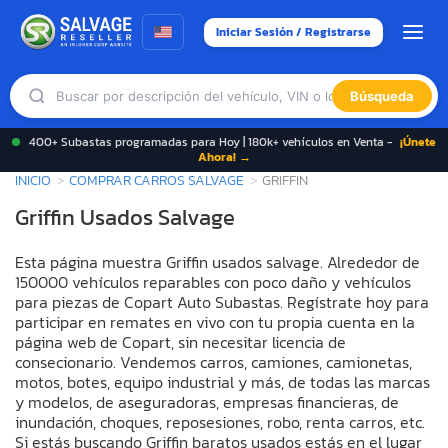
Iniciar Sesión / Registrarse
Búsqueda
400+ Subastas programadas para Hoy | 180k+ vehículos en Venta -
¡Únete
Ahora! →
INICIO
COMPRAR CARROS SALVAGE
GRIFFIN
Griffin Usados Salvage
Esta página muestra Griffin usados salvage. Alrededor de
150000 vehículos reparables con poco daño y vehículos
para piezas de Copart Auto Subastas. Regístrate hoy para
participar en remates en vivo con tu propia cuenta en la
página web de Copart, sin necesitar licencia de
consecionario. Vendemos carros, camiones, camionetas,
motos, botes, equipo industrial y más, de todas las marcas
y modelos, de aseguradoras, empresas financieras, de
inundación, choques, reposesiones, robo, renta carros, etc.
Si estás buscando Griffin baratos usados estás en el lugar