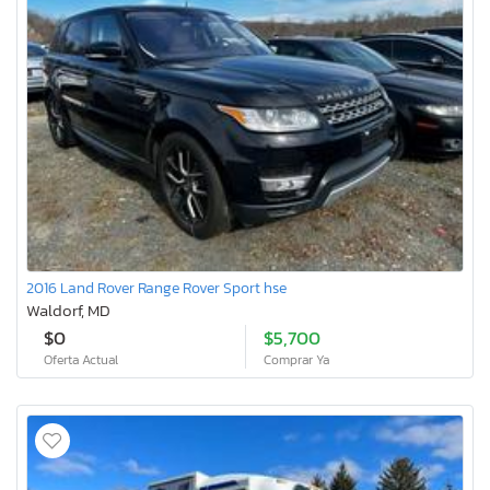
2016 Land Rover Range Rover Sport hse
Waldorf, MD
$0
$5,700
Oferta Actual
Comprar Ya