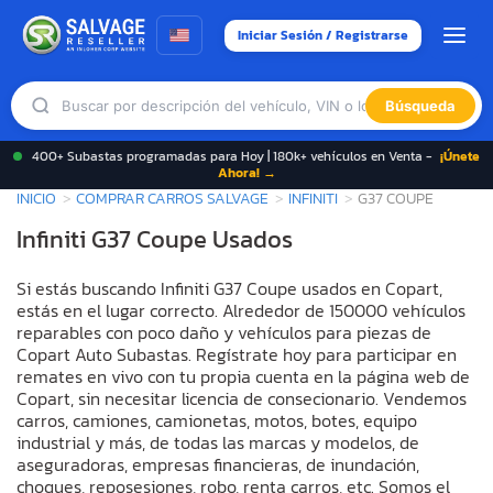
Iniciar Sesión / Registrarse
Búsqueda
400+ Subastas programadas para Hoy | 180k+ vehículos en Venta -
¡Únete
Ahora! →
INICIO
COMPRAR CARROS SALVAGE
INFINITI
G37 COUPE
Infiniti G37 Coupe Usados
Si estás buscando Infiniti G37 Coupe usados en Copart,
estás en el lugar correcto. Alrededor de 150000 vehículos
reparables con poco daño y vehículos para piezas de
Copart Auto Subastas. Regístrate hoy para participar en
remates en vivo con tu propia cuenta en la página web de
Copart, sin necesitar licencia de consecionario. Vendemos
carros, camiones, camionetas, motos, botes, equipo
industrial y más, de todas las marcas y modelos, de
aseguradoras, empresas financieras, de inundación,
choques, reposesiones, robo, renta carros, etc. Somos el