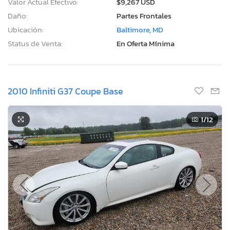
Valor Actual Efectivo:
$9,267 USD
Daño:
Partes Frontales
Ubicación:
Baltimore, MD
Status de Venta:
En Oferta Mínima
2010 Infiniti G37 Coupe Base
1
/12