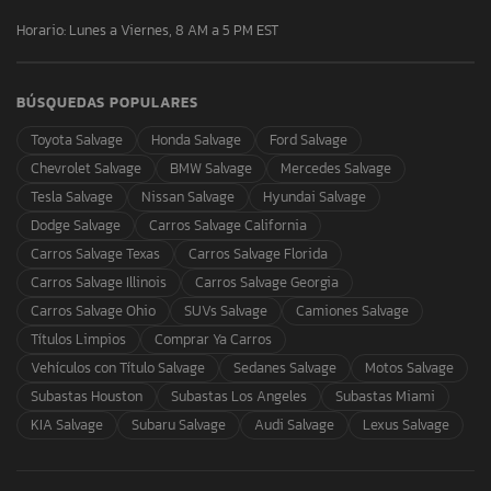
Horario: Lunes a Viernes, 8 AM a 5 PM EST
BÚSQUEDAS POPULARES
Toyota Salvage
Honda Salvage
Ford Salvage
Chevrolet Salvage
BMW Salvage
Mercedes Salvage
Tesla Salvage
Nissan Salvage
Hyundai Salvage
Dodge Salvage
Carros Salvage California
Carros Salvage Texas
Carros Salvage Florida
Carros Salvage Illinois
Carros Salvage Georgia
Carros Salvage Ohio
SUVs Salvage
Camiones Salvage
Títulos Limpios
Comprar Ya Carros
Vehículos con Título Salvage
Sedanes Salvage
Motos Salvage
Subastas Houston
Subastas Los Angeles
Subastas Miami
KIA Salvage
Subaru Salvage
Audi Salvage
Lexus Salvage