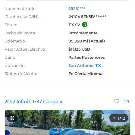
Número de lote:
55231***
ID vehicular (VIN):
JN1CV6EK5B*******
Título:
TX SV
R
Fecha de Venta:
Proximamente
Odómetro:
95,358 mi (Actual)
Valor Actual Efectivo:
$11,125 USD
Daño:
Partes Posteriores
Ubicación:
San Antonio, TX
Status de Venta:
En Oferta Mínima
2012 Infiniti G37 Coupe x
1
/12