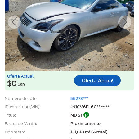
Oferta Actual
Oferta Ahora!
$0
USD
Número de lote:
56273***
ID vehicular (VIN):
JN1CV6EL6C*******
Título:
MD S1
R
Fecha de Venta:
Proximamente
Odómetro:
121,818 mi (Actual)