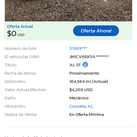
Oferta Actual
Oferta Ahora!
$0
USD
Número de lote:
57439***
ID vehicular (VIN):
JN1CV6EK5A*******
Título:
AL ST
E
Fecha de Venta:
Proximamente
Odómetro:
164,564 mi (Actual)
Valor Actual Efectivo:
$4,268 USD
Daño:
Mecánico
Ubicación:
Cusseta, AL
Status de Venta:
En Oferta Mínima