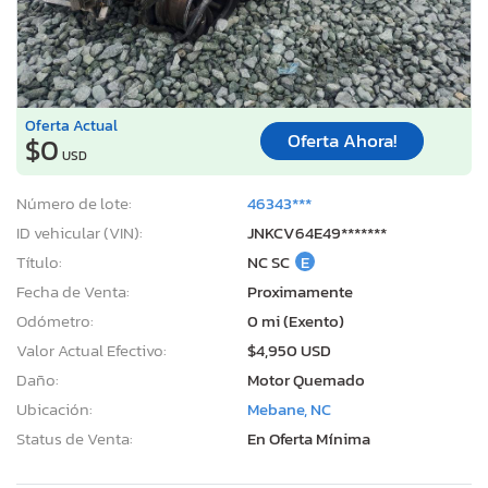
Oferta Actual
Oferta Ahora!
$0
USD
Número de lote:
46343***
ID vehicular (VIN):
JNKCV64E49*******
Título:
NC SC
E
Fecha de Venta:
Proximamente
Odómetro:
0 mi (Exento)
Valor Actual Efectivo:
$4,950 USD
Daño:
Motor Quemado
Ubicación:
Mebane, NC
Status de Venta:
En Oferta Mínima