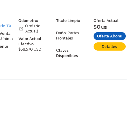
:
Odómetro:
Titulo Limpio
Oferta Actual
$0
rie, TX
0 mi (No
USD
Actual)
Daño:
Partes
 Venta:
Oferta Ahora!
Frontales
 Mínima
Valor Actual
Efectivo:
ente
Detalles
$58,570 USD
Сlaves
Disponibles