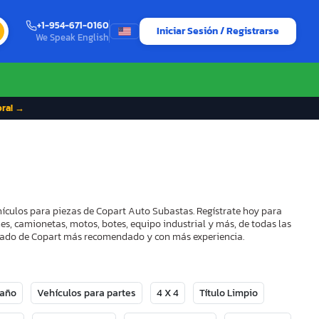
+1-954-671-0160
Iniciar Sesión / Registrarse
We Speak English
ora! →
hículos para piezas de Copart Auto Subastas. Regístrate hoy para
es, camionetas, motos, botes, equipo industrial y más, de todas las
strado de Copart más recomendado y con más experiencia.
Daño
Vehículos para partes
4 X 4
Título Limpio