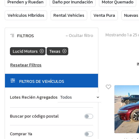
Prenden y Ruedan
Daño por Inundación
Motor Quemado
Vehículos Híbridos
Rental Vehicles
Venta Pura
Nuevas
Mostrando 1 a 25 
FILTROS
−
Ocultar filtro
Lucid Motors
Texas
FILTROS DE VEHÍCULOS
Lotes Recién Agregados
Buscar por código postal
Comprar Ya