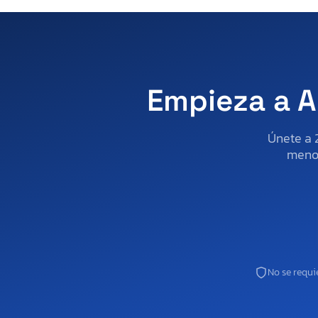
Deep South Texa
Delco
Deth
Diamond Cargo
Empieza a A
Dodge
Dongfang
Únete a 
Doon
menos
Drv Suites
Ducati
Dutchmen
Dutchmen Travel
Eagle
East Texas
No se requie
Elite
Everlite
Evolution