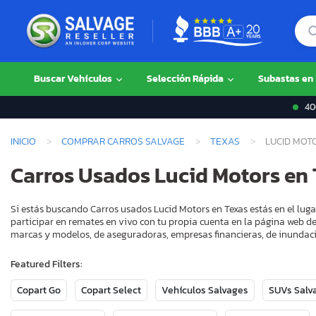
Buscar Vehículos
Selección Rápida
Subastas en
400
INICIO
COMPRAR CARROS SALVAGE
TEXAS
LUCID MOT
Carros Usados Lucid Motors en 
Si estás buscando Carros usados Lucid Motors en Texas estás en el lug
participar en remates en vivo con tu propia cuenta en la página web de
marcas y modelos, de aseguradoras, empresas financieras, de inundaci
Featured Filters:
Copart Go
Copart Select
Vehículos Salvages
SUVs Salv