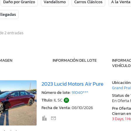
Daño por Granizo
Vandalismo
Carros Clásicos
A la Venta
 llegadas
de 2 entradas
IMAGEN
INFORMACIÓN DEL LOTE
INFORMAC
VEHÍCULO
Ubicación
2023 Lucid Motors Air Pure
Grand Prai
Número de lote:
91040***
Status de
Título:
IL SC
R
En Oferta
Fecha de Venta:
08/10/2026
Pre Ofert
Cierran en
3 Days, 1 H