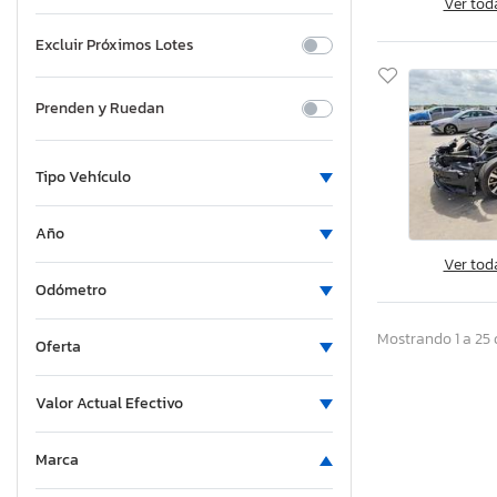
Ver tod
Excluir Próximos Lotes
Prenden y Ruedan
Tipo Vehículo
Año
Ver tod
Odómetro
Mostrando 1 a 25 
Oferta
Valor Actual Efectivo
Marca