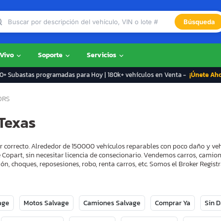
Búsqueda
 Vivo
Soporte
Servicios
+ Subastas programadas para Hoy | 180k+ vehículos en Venta -
¡Únete Ah
ORS
Texas
ar correcto. Alrededor de 150000 vehículos reparables con poco daño y ve
 Copart, sin necesitar licencia de consecionario. Vendemos carros, camion
ón, choques, reposesiones, robo, renta carros, etc. Somos el Broker Regi
age
Motos Salvage
Camiones Salvage
Comprar Ya
Sin 