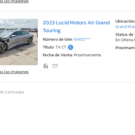
as las imágenes
Ubicación
2023 Lucid Motors Air Grand
Grand Prai
Touring
Status de
Número de lote:
61402***
En Oferta
Título:
TX CT
E
Proximam
Fecha de Venta:
Proximamente
as las imágenes
de 2 entradas