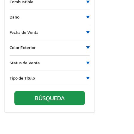
Clements
Combustible
Club Car
Coachmen
Daño
Cobra Trike
Fecha de Venta
Coleman
Columbia Nw
Color Exterior
Container
Cottrell
Status de Venta
Covered Wagon
Cross Country
Tipo de Título
Crossroads
Crown
Cruiser Rv
Cyclone
Cynergy Cargo
Davidson
Deep South