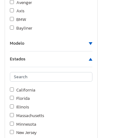
Avenger
Axis
BMW
Bayliner
Bentley
Modelo
Bigtex
Bigtx
Estados
Blub
Blubird
Bmw Motorrad
Boat
California
Bornfcoach
Florida
Boydstun
Illinois
Buick
Massachusetts
CAT
Minnesota
COL
New Jersey