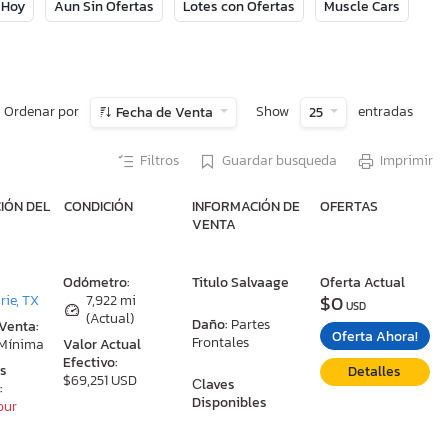
 Hoy
Aun Sin Ofertas
Lotes con Ofertas
Muscle Cars
Ordenar por
Show
entradas
Fecha de Venta
25
Filtros
Guardar busqueda
Imprimir
IÓN DEL
CONDICIÓN
INFORMACIÓN DE
OFERTAS
VENTA
:
Odómetro:
Titulo Salvaage
Oferta Actual
$0
rie, TX
7,922 mi
USD
(Actual)
Daño:
Partes
 Venta:
Oferta Ahora!
Frontales
 Mínima
Valor Actual
Efectivo:
as
Detalles
$69,251 USD
Сlaves
:
Disponibles
our