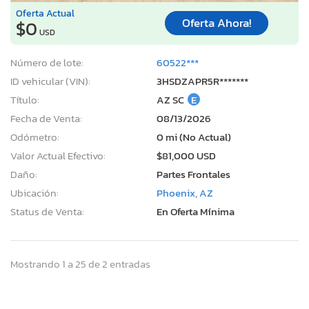
Oferta Actual
Oferta Ahora!
$0
USD
Número de lote:
60522***
ID vehicular (VIN):
3HSDZAPR5R*******
Título:
AZ SC
E
Fecha de Venta:
08/13/2026
Odómetro:
0 mi (No Actual)
Valor Actual Efectivo:
$81,000 USD
Daño:
Partes Frontales
Ubicación:
Phoenix, AZ
Status de Venta:
En Oferta Mínima
Mostrando 1 a 25 de 2 entradas