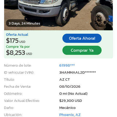
3 Days, 24 Minutes
Oferta Actual
Oferta Ahora!
$175
USD
Compre Ya por
Comprar Ya
$8,253
USD
Número de lote:
61998***
ID vehicular (VIN):
3HAMMAAL2D*******
Título:
AZ CT
Fecha de Venta:
08/10/2026
Odómetro:
0 mi (No Actual)
Valor Actual Efectivo:
$29,300 USD
Daño:
Mecánico
Ubicación:
Phoenix, AZ