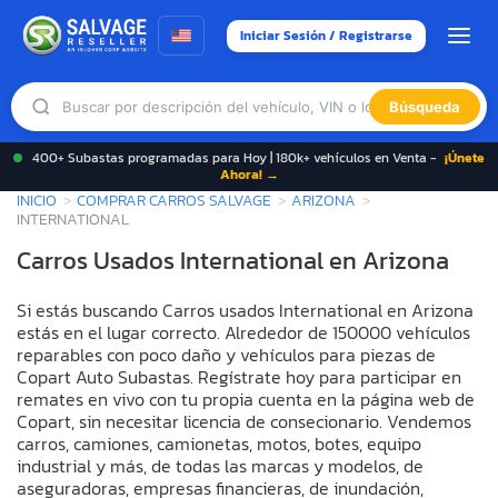
Iniciar Sesión / Registrarse
Búsqueda
400+ Subastas programadas para Hoy | 180k+ vehículos en Venta -
¡Únete
Ahora! →
INICIO
COMPRAR CARROS SALVAGE
ARIZONA
INTERNATIONAL
Carros Usados International en Arizona
Si estás buscando Carros usados International en Arizona
estás en el lugar correcto. Alrededor de 150000 vehículos
reparables con poco daño y vehículos para piezas de
Copart Auto Subastas. Regístrate hoy para participar en
remates en vivo con tu propia cuenta en la página web de
Copart, sin necesitar licencia de consecionario. Vendemos
carros, camiones, camionetas, motos, botes, equipo
industrial y más, de todas las marcas y modelos, de
aseguradoras, empresas financieras, de inundación,