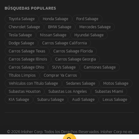
BÚSQUEDAS POPULARES
Toyota Salvage
Honda Salvage
Ford Salvage
Chevrolet Salvage
BMW Salvage
Mercedes Salvage
Tesla Salvage
Nissan Salvage
Hyundai Salvage
Dodge Salvage
Carros Salvage California
Carros Salvage Texas
Carros Salvage Florida
Carros Salvage Illinois
Carros Salvage Georgia
Carros Salvage Ohio
SUVs Salvage
Camiones Salvage
Títulos Limpios
Comprar Ya Carros
Vehículos con Título Salvage
Sedanes Salvage
Motos Salvage
Subastas Houston
Subastas Los Angeles
Subastas Miami
KIA Salvage
Subaru Salvage
Audi Salvage
Lexus Salvage
© 2026 Inloher Corp. Todos los Derechos Reservados. Inloher Corp no es
propiedad ni está afiliada con Copart, Inc.