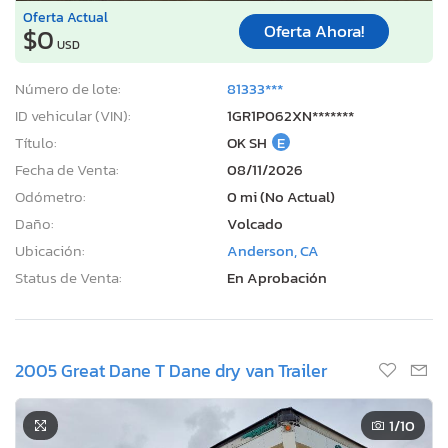
Oferta Actual
Oferta Ahora!
$0
USD
Número de lote:
81333***
ID vehicular (VIN):
1GR1P062XN*******
Título:
OK SH
E
Fecha de Venta:
08/11/2026
Odómetro:
0 mi (No Actual)
Daño:
Volcado
Ubicación:
Anderson, CA
Status de Venta:
En Aprobación
2005 Great Dane T Dane dry van Trailer
1
/10