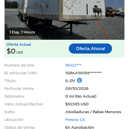
1 Day, 7 Hours
Oferta Actual
Oferta Ahora!
$0
USD
Número de lote:
56122***
ID vehicular (VIN):
1GRAA56189*******
Título:
IL DV
E
Fecha de Venta:
08/10/2026
Odómetro:
0 mi (No Actual)
Valor Actual Efectivo:
$10,585 USD
Daño:
Abolladuras / Rallas Menores
Ubicación:
Fresno, CA
Status de Venta:
En Aprobación