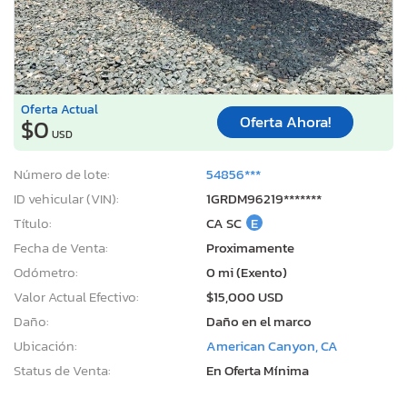
Oferta Actual
Oferta Ahora!
$0
USD
Número de lote:
54856***
ID vehicular (VIN):
1GRDM96219*******
Título:
CA SC
E
Fecha de Venta:
Proximamente
Odómetro:
0 mi (Exento)
Valor Actual Efectivo:
$15,000 USD
Daño:
Daño en el marco
Ubicación:
American Canyon, CA
Status de Venta:
En Oferta Mínima