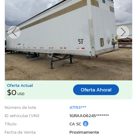
Oferta Actual
Oferta Ahora!
$0
USD
Número de lote:
47193***
ID vehicular (VIN):
1GRAA06245*******
Título:
CA SC
E
Fecha de Venta:
Proximamente