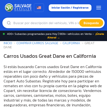
Iniciar Sesión / Registrarse
Búsqueda
400+ Subastas programadas para Hoy | 180k+ vehículos en Venta -
¡Únete
Ahora! →
INICIO
COMPRAR CARROS SALVAGE
CALIFORNIA
GREAT
DANE
Carros Usados Great Dane en California
Si estás buscando Carros usados Great Dane en California
estás en el lugar correcto. Alrededor de 150000 vehículos
reparables con poco daño y vehículos para piezas de
Copart Auto Subastas. Regístrate hoy para participar en
remates en vivo con tu propia cuenta en la página web de
Copart, sin necesitar licencia de consecionario. Vendemos
carros, camiones, camionetas, motos, botes, equipo
industrial y más, de todas las marcas y modelos, de
aseguradoras, empresas financieras, de inundación,