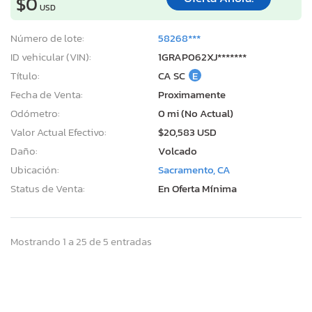
$0
USD
Número de lote:
58268***
ID vehicular (VIN):
1GRAP062XJ*******
Título:
CA SC
E
Fecha de Venta:
Proximamente
Odómetro:
0 mi (No Actual)
Valor Actual Efectivo:
$20,583 USD
Daño:
Volcado
Ubicación:
Sacramento, CA
Status de Venta:
En Oferta Mínima
Mostrando 1 a 25 de 5 entradas