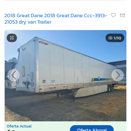
2018 Great Dane 2018 Great Dane Ccc-3913-
21053 dry van Trailer
1
/10
Oferta Actual
Oferta Ahora!