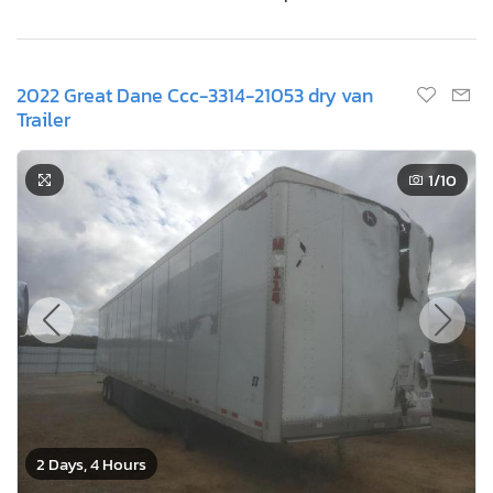
2022 Great Dane Ccc-3314-21053 dry van
Trailer
1
/10
2 Days, 4 Hours