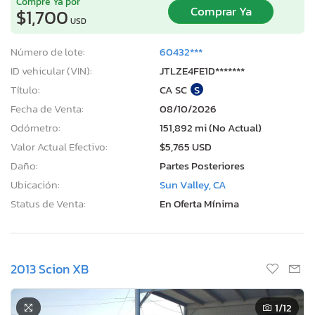
Compre Ya por
Comprar Ya
$1,700
USD
Número de lote:
60432***
ID vehicular (VIN):
JTLZE4FE1D*******
Título:
CA SC
S
Fecha de Venta:
08/10/2026
Odómetro:
151,892 mi (No Actual)
Valor Actual Efectivo:
$5,765 USD
Daño:
Partes Posteriores
Ubicación:
Sun Valley, CA
Status de Venta:
En Oferta Mínima
2013 Scion XB
1
/12