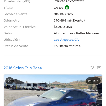
ID vehicular (VIN):
JTKKT624X6*******
Título:
CA DV
R
Fecha de Venta:
08/10/2026
Odómetro:
270,494 mi (Exento)
Valor Actual Efectivo:
$4,200 USD
Daño:
Abolladuras / Rallas Menores
Ubicación:
Los Angeles, CA
Status de Venta:
En Oferta Mínima
2016 Scion Fr-s Base
1
/12