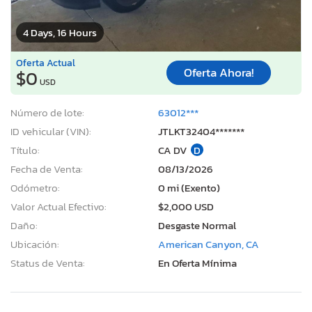
4 Days, 16 Hours
Oferta Actual
Oferta Ahora!
$0
USD
Número de lote:
63012***
ID vehicular (VIN):
JTLKT32404*******
Título:
CA DV
D
Fecha de Venta:
08/13/2026
Odómetro:
0 mi (Exento)
Valor Actual Efectivo:
$2,000 USD
Daño:
Desgaste Normal
Ubicación:
American Canyon, CA
Status de Venta:
En Oferta Mínima