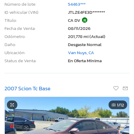
Número de lote:
54463***
ID vehicular (VIN):
JTLZE4FE3D*******
Título:
CA DV
R
Fecha de Venta:
08/11/2026
Odómetro:
201,778 mi (Actual)
Daño:
Desgaste Normal
Ubicación:
Van Nuys, CA
Status de Venta:
En Oferta Mínima
2007 Scion Tc Base
1
/12