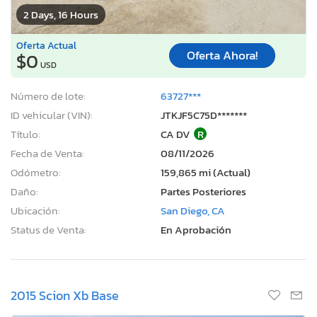
2 Days, 16 Hours
Oferta Actual
Oferta Ahora!
$0
USD
Número de lote:
63727***
ID vehicular (VIN):
JTKJF5C75D*******
Título:
CA DV
R
Fecha de Venta:
08/11/2026
Odómetro:
159,865 mi (Actual)
Daño:
Partes Posteriores
Ubicación:
San Diego, CA
Status de Venta:
En Aprobación
2015 Scion Xb Base