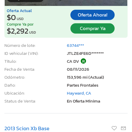
Oferta Actual
Oferta Ahora!
$0
USD
Compre Ya por
Comprar Ya
$2,292
USD
Número de lote:
63744***
ID vehicular (VIN):
JTLZE4FE6D*******
Título:
CA DV
R
Fecha de Venta:
08/11/2026
Odómetro:
153,596 mi (Actual)
Daño:
Partes Frontales
Ubicación:
Hayward, CA
Status de Venta:
En Oferta Mínima
2013 Scion Xb Base