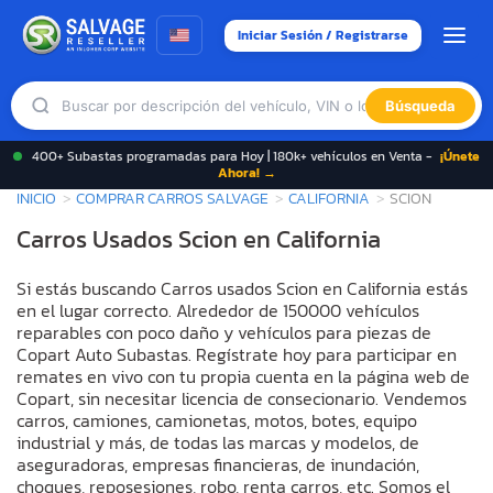
Iniciar Sesión / Registrarse
Búsqueda
400+ Subastas programadas para Hoy | 180k+ vehículos en Venta -
¡Únete
Ahora! →
INICIO
COMPRAR CARROS SALVAGE
CALIFORNIA
SCION
Carros Usados Scion en California
Si estás buscando Carros usados Scion en California estás
en el lugar correcto. Alrededor de 150000 vehículos
reparables con poco daño y vehículos para piezas de
Copart Auto Subastas. Regístrate hoy para participar en
remates en vivo con tu propia cuenta en la página web de
Copart, sin necesitar licencia de consecionario. Vendemos
carros, camiones, camionetas, motos, botes, equipo
industrial y más, de todas las marcas y modelos, de
aseguradoras, empresas financieras, de inundación,
choques, reposesiones, robo, renta carros, etc. Somos el