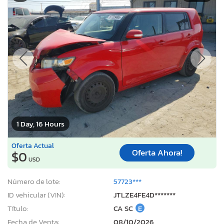
1 Day, 16 Hours
Oferta Actual
Oferta Ahora!
$0
USD
Número de lote:
57723***
ID vehicular (VIN):
JTLZE4FE4D*******
Título:
CA SC
E
Fecha de Venta:
08/10/2026