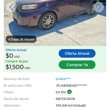
4 Days, 16 Hours
Oferta Actual
Oferta Ahora!
$0
USD
Compre Ya por
Comprar Ya
$1,500
USD
Número de lote:
63420***
ID vehicular (VIN):
JTLKE50EX8*******
Título:
CA DV
R
Fecha de Venta:
08/13/2026
Odómetro:
129,341 mi (Actual)