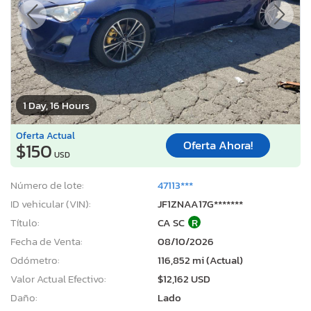
1 Day, 16 Hours
Oferta Actual
Oferta Ahora!
$150
USD
Número de lote:
47113***
ID vehicular (VIN):
JF1ZNAA17G*******
Título:
CA SC
R
Fecha de Venta:
08/10/2026
Odómetro:
116,852 mi (Actual)
Valor Actual Efectivo:
$12,162 USD
Daño:
Lado