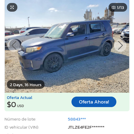
1
/13
2 Days, 16 Hours
Oferta Actual
Oferta Ahora!
$0
USD
Número de lote:
58843***
ID vehicular (VIN):
JTLZE4FE2F*******