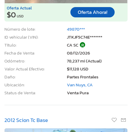
Oferta Actual
Oferta Ahora!
$0
USD
Número de lote:
49870***
ID vehicular (VIN):
JTKJF5C74E*******
Título:
CA SC
R
Fecha de Venta:
08/12/2026
Odómetro:
78,237 mi (Actual)
Valor Actual Efectivo:
$11,128 USD
Daño:
Partes Frontales
Ubicación:
Van Nuys, CA
Status de Venta:
Venta Pura
2012 Scion Tc Base