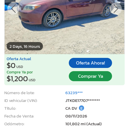
2 Days, 16 Hours
Oferta Actual
Oferta Ahora!
$0
USD
Compre Ya por
Comprar Ya
$1,200
USD
Número de lote:
63239***
ID vehicular (VIN):
JTKDE17707*******
Título:
CA DV
E
Fecha de Venta:
08/11/2026
Odómetro:
101,802 mi (Actual)