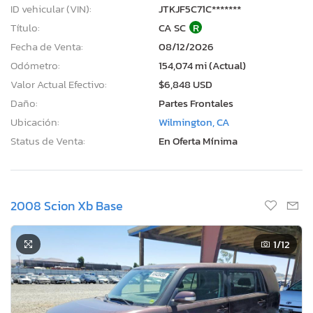
ID vehicular (VIN):
JTKJF5C71C*******
Título:
CA SC
R
Fecha de Venta:
08/12/2026
Odómetro:
154,074 mi (Actual)
Valor Actual Efectivo:
$6,848 USD
Daño:
Partes Frontales
Ubicación:
Wilmington, CA
Status de Venta:
En Oferta Mínima
2008 Scion Xb Base
1
/12