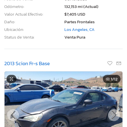
Odómetro:
132,153 mi (Actual)
Valor Actual Efectivo:
$7,405 USD
Daño:
Partes Frontales
Ubicación:
Los Angeles, CA
Status de Venta:
Venta Pura
2013 Scion Fr-s Base
1
/12