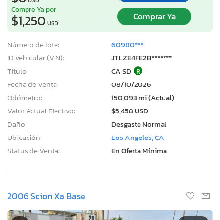
USD
Compre Ya por
Comprar Ya
$1,250
USD
Número de lote:
60980***
ID vehicular (VIN):
JTLZE4FE2B*******
Título:
CA SD
R
Fecha de Venta:
08/10/2026
Odómetro:
150,093 mi (Actual)
Valor Actual Efectivo:
$5,458 USD
Daño:
Desgaste Normal
Ubicación:
Los Angeles, CA
Status de Venta:
En Oferta Mínima
2006 Scion Xa Base