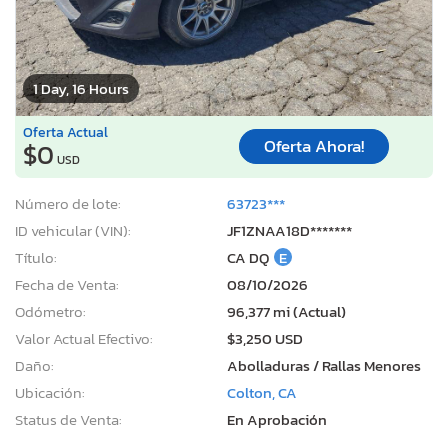
1 Day, 16 Hours
Oferta Actual
Oferta Ahora!
$0
USD
Número de lote:
63723***
ID vehicular (VIN):
JF1ZNAA18D*******
Título:
CA DQ
E
Fecha de Venta:
08/10/2026
Odómetro:
96,377 mi (Actual)
Valor Actual Efectivo:
$3,250 USD
Daño:
Abolladuras / Rallas Menores
Ubicación:
Colton, CA
Status de Venta:
En Aprobación