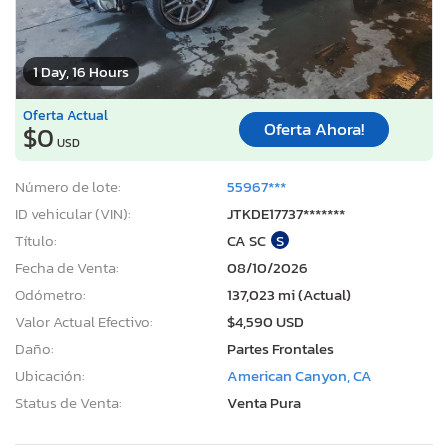
1 Day, 16 Hours
Oferta Actual
Oferta Ahora!
$0
USD
Número de lote:
55967***
ID vehicular (VIN):
JTKDE17737*******
Título:
CA SC
S
Fecha de Venta:
08/10/2026
Odómetro:
137,023 mi (Actual)
Valor Actual Efectivo:
$4,590 USD
Daño:
Partes Frontales
Ubicación:
American Canyon, CA
Status de Venta:
Venta Pura