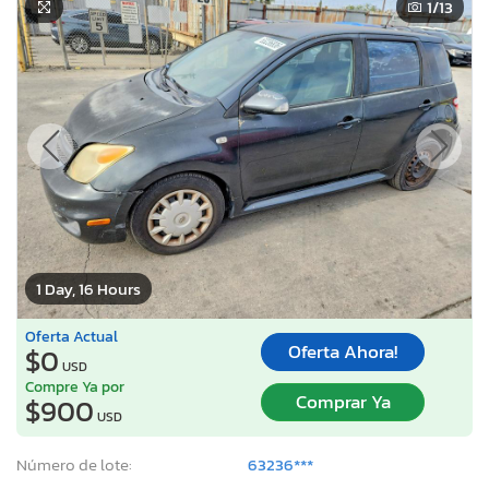
1
/13
1 Day, 16 Hours
Oferta Actual
Oferta Ahora!
$0
USD
Compre Ya por
Comprar Ya
$900
USD
Número de lote:
63236***