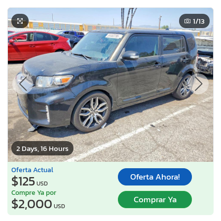
1
/13
2 Days, 16 Hours
Oferta Actual
Oferta Ahora!
$125
USD
Compre Ya por
Comprar Ya
$2,000
USD