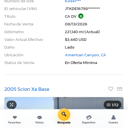
Número de lote:
63441***
ID vehicular (VIN):
JTKDE16798*******
Título:
CA DV
R
Fecha de Venta:
08/13/2026
Odómetro:
221,140 mi (Actual)
Valor Actual Efectivo:
$3,440 USD
Daño:
Lado
Ubicación:
American Canyon, CA
Status de Venta:
En Oferta Mínima
2005 Scion Xa Base
1
/12
🔍
❤
👁
💳
👤
Favoritos
Vistos
Búsqueda
Depósitos
Cuenta