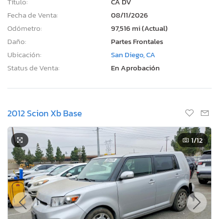
Título:
CA DV
Fecha de Venta:
08/11/2026
Odómetro:
97,516 mi (Actual)
Daño:
Partes Frontales
Ubicación:
San Diego, CA
Status de Venta:
En Aprobación
2012 Scion Xb Base
1
/12