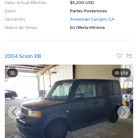
Valor Actual Efectivo:
$5,200 USD
Daño:
Partes Posteriores
Ubicación:
American Canyon, CA
Status de Venta:
En Oferta Mínima
2004 Scion XB
1
/13