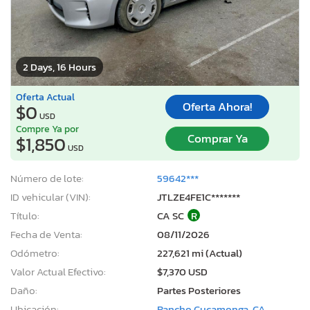
2 Days, 16 Hours
Oferta Actual
Oferta Ahora!
$0
USD
Compre Ya por
Comprar Ya
$1,850
USD
Número de lote:
59642***
ID vehicular (VIN):
JTLZE4FE1C*******
Título:
CA SC
R
Fecha de Venta:
08/11/2026
Odómetro:
227,621 mi (Actual)
Valor Actual Efectivo:
$7,370 USD
Daño:
Partes Posteriores
Ubicación:
Rancho Cucamonga, CA