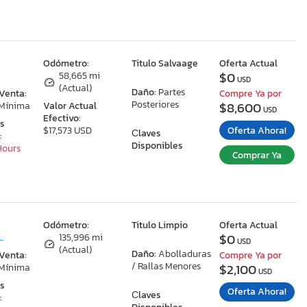
:
Odómetro:
Titulo Salvaage
Oferta Actual
$0
58,665 mi
USD
(Actual)
Daño:
Partes
 Venta:
Compre Ya por
Posteriores
$8,600
 Mínima
Valor Actual
USD
Efectivo:
as
Oferta Ahora!
$17,573 USD
Сlaves
:
Disponibles
 Hours
Comprar Ya
:
Odómetro:
Titulo Limpio
Oferta Actual
$0
L
135,996 mi
USD
(Actual)
Daño:
Abolladuras
 Venta:
Compre Ya por
/ Rallas Menores
$2,100
 Mínima
USD
as
Oferta Ahora!
Сlaves
: