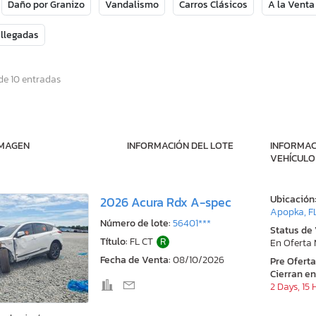
Daño por Granizo
Vandalismo
Carros Clásicos
A la Venta
 llegadas
de 10 entradas
IMAGEN
INFORMACIÓN DEL LOTE
INFORMAC
VEHÍCULO
Ubicación
2026 Acura Rdx A-spec
Apopka, F
Número de lote:
56401***
Status de
Título:
FL CT
R
En Oferta
Fecha de Venta:
08/10/2026
Pre Ofert
Cierran en
2 Days, 15