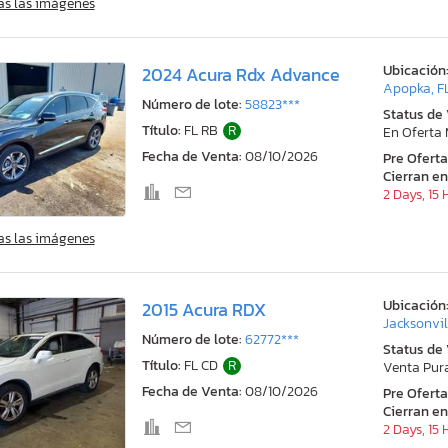
as las imágenes
Ubicación
2024 Acura Rdx Advance
Apopka, F
Número de lote:
58823***
Status de
Título:
FL RB
R
En Oferta
Fecha de Venta:
08/10/2026
Pre Ofert
Cierran en
2 Days, 15
as las imágenes
Ubicación
2015 Acura RDX
Jacksonvil
Número de lote:
62772***
Status de
Título:
FL CD
R
Venta Pur
Fecha de Venta:
08/10/2026
Pre Ofert
Cierran en
2 Days, 15