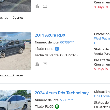
Cierran en
4 Days, 15
as las imágenes
Ubicación
2014 Acura RDX
West Palm
Número de lote:
60739***
FL
Título:
FL RB
E
Status de
Venta Pur
Fecha de Venta:
08/13/2026
Pre Ofert
Cierran en
5 Days, 15
as las imágenes
Ubicación
2024 Acura Rdx Technology
Opa Locka,
Número de lote:
55367***
Status de
Título:
FL CD
R
En Oferta