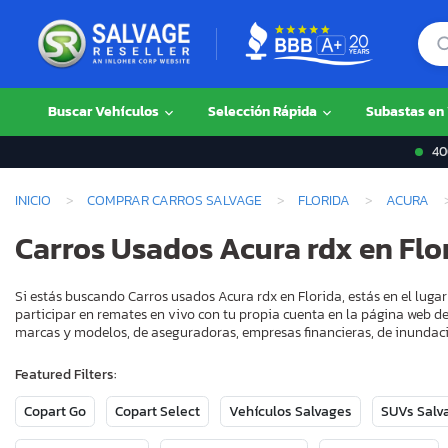
Buscar Vehículos
Selección Rápida
Subastas en
400
INICIO
COMPRAR CARROS SALVAGE
FLORIDA
ACURA
Carros Usados Acura rdx en Flo
Si estás buscando Carros usados Acura rdx en Florida, estás en el lug
participar en remates en vivo con tu propia cuenta en la página web de
marcas y modelos, de aseguradoras, empresas financieras, de inundaci
Featured Filters:
Copart Go
Copart Select
Vehículos Salvages
SUVs Salv