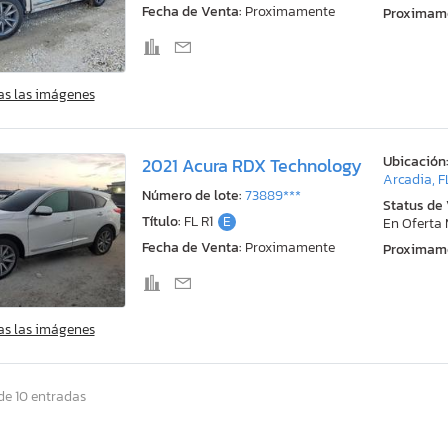
Fecha de Venta:
Proximamente
Proximam
as las imágenes
Ubicación
2021 Acura RDX Technology
Arcadia, F
Número de lote:
73889***
Status de
Título:
FL R1
E
En Oferta
Fecha de Venta:
Proximamente
Proximam
as las imágenes
de 10 entradas