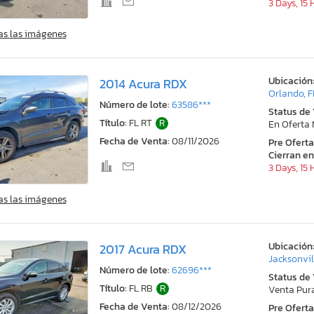
3 Days, 15
as las imágenes
Ubicación
2014 Acura RDX
Orlando, F
Número de lote:
63586***
Status de
Título:
FL RT
R
En Oferta
Fecha de Venta:
08/11/2026
Pre Ofert
Cierran en
3 Days, 15
as las imágenes
Ubicación
2017 Acura RDX
Jacksonvil
Número de lote:
62696***
Status de
Título:
FL RB
R
Venta Pur
Fecha de Venta:
08/12/2026
Pre Ofert