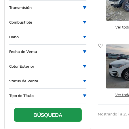
North Carolina
Transmisión
New Hampshire
Combustible
New Jersey
Ver tod
New York
Daño
Ohio
Ontario
Fecha de Venta
Oregon
Pennsylvania
Color Exterior
Quebec
Rhode Island
Status de Venta
South Carolina
Tennessee
Ver tod
Tipo de Título
Texas
Virginia
Mostrando 1 a 25 
Washington
Wisconsin