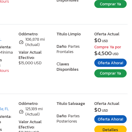
Disponibles
 Hours
Comprar Ya
:
Odómetro:
Titulo Limpio
Oferta Actual
$0
L
106,878 mi
USD
(Actual)
Daño:
Partes
 Venta:
Compre Ya por
Frontales
$4,500
 Mínima
Valor Actual
USD
Efectivo:
as
Oferta Ahora!
$15,000 USD
Сlaves
:
Disponibles
 Hours
Comprar Ya
:
Odómetro:
Titulo Salvaage
Oferta Actual
$0
le, FL
125,189 mi
USD
(Actual)
Daño:
Partes
 Venta:
Oferta Ahora!
Posteriores
a
Valor Actual
Efectivo:
as
Detalles