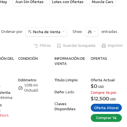
 Hoy
Aun Sin Ofertas
Lotes con Ofertas
Muscle Cars
Ordenar por
Show
entradas
Fecha de Venta
25
Filtros
Guardar busqueda
Imprimir
IÓN DEL
CONDICIÓN
INFORMACIÓN DE
OFERTAS
VENTA
:
Odómetro:
Titulo Limpio
Oferta Actual
$0
L
1,018 mi
USD
(Actual)
Daño:
Lado
 Venta:
Compre Ya por
$12,500
 Mínima
USD
Сlaves
as
Oferta Ahora!
Disponibles
:
 Hours
Comprar Ya