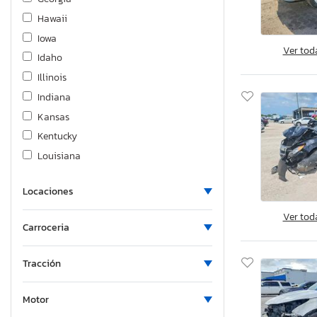
Hawaii
Iowa
Ver tod
Idaho
Illinois
Indiana
Kansas
Kentucky
Louisiana
Massachusetts
Locaciones
Maryland
Maine
Ver tod
Carroceria
Michigan
Minnesota
Tracción
Missouri
Mississippi
Motor
Montana