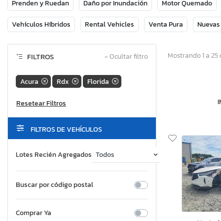
Prenden y Ruedan
Daño por Inundación
Motor Quemado
Vehículos Híbridos
Rental Vehicles
Venta Pura
Nuevas
Mostrando 1 a 25 
FILTROS
−
Ocultar filtro
Acura
Rdx
Florida
FILTROS DE VEHÍCULOS
Lotes Recién Agregados
Buscar por código postal
Comprar Ya