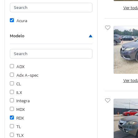
Ver tod
Acura
Modelo
ADX
Adx A-spec
Ver tod
CL
ILX
Integra
MDX
RDX
TL
TLX