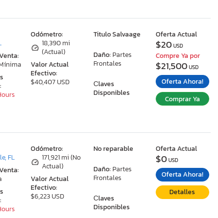
:
Odómetro:
Titulo Salvaage
Oferta Actual
$20
L
18,390 mi
USD
(Actual)
Daño:
Partes
 Venta:
Compre Ya por
Frontales
$21,500
 Mínima
Valor Actual
USD
Efectivo:
as
Oferta Ahora!
$40,407 USD
Сlaves
:
Disponibles
 Hours
Comprar Ya
:
Odómetro:
No reparable
Oferta Actual
$0
le, FL
171,921 mi (No
USD
Actual)
Daño:
Partes
 Venta:
Oferta Ahora!
Frontales
a
Valor Actual
Efectivo:
as
Detalles
$6,223 USD
Сlaves
:
Disponibles
 Hours