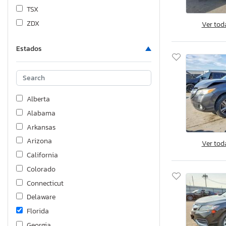
TSX
ZDX
Ver tod
Estados
Alberta
Alabama
Arkansas
Arizona
Ver tod
California
Colorado
Connecticut
Delaware
Florida
Georgia