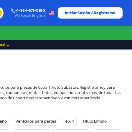
+1-954-671-0160
Iniciar Sesión / Registrarse
We Speak English
ora! →
ículos para piezas de Copart Auto Subastas. Regístrate hoy para
es, camionetas, motos, botes, equipo industrial y más, de todas las
strado de Copart más recomendado y con más experiencia.
Daño
Vehículos para partes
4 X 4
Título Limpio