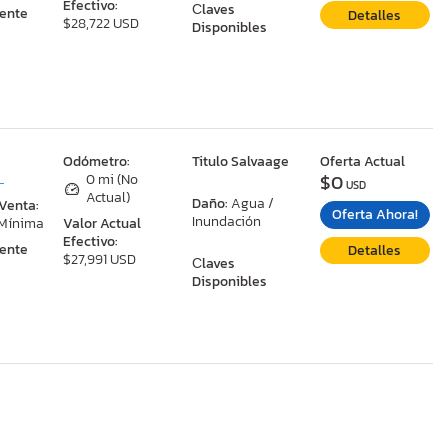
Efectivo:
Сlaves
ente
Detalles
$28,722 USD
Disponibles
:
Odómetro:
Titulo Salvaage
Oferta Actual
$0
L
0 mi (No
USD
Actual)
Daño:
Agua /
 Venta:
Oferta Ahora!
Inundación
 Mínima
Valor Actual
Efectivo:
ente
Detalles
$27,991 USD
Сlaves
Disponibles