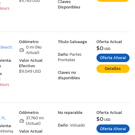
$11,783 USD
Сlaves
:
Disponibles
 Hours
:
Odómetro:
Titulo Salvaage
Oferta Actual
$0
 Beach,
0 mi (No
USD
Actual)
Daño:
Partes
Oferta Ahora!
Frontales
 Venta:
Valor Actual
a
Efectivo:
Detalles
$9,049 USD
Claves no
as
disponibles
:
 Hours
:
Odómetro:
No reparable
Oferta Actual
$0
 FL
37,760 mi
USD
(Actual)
Daño:
Volcado
 Venta:
Oferta Ahora!
 Mínima
Valor Actual