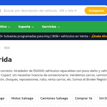
Búsqueda
 Vivo
Soporte
Servicios
+ Subastas programadas para Hoy | 180k+ vehículos en Venta -
¡Únete Ah
RDX
rida
ar correcto. Alrededor de 150000 vehículos reparables con poco daño y veh
 Copart, sin necesitar licencia de consecionario. Vendemos carros, camion
ón, choques, reposesiones, robo, renta carros, etc. Somos el Broker Regi
age
Motos Salvage
Camiones Salvage
Comprar Ya
Sin 