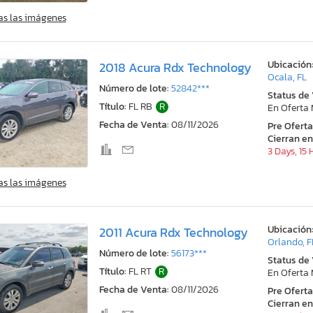
as las imágenes
Ubicación
2018 Acura Rdx Technology
Ocala, FL
Número de lote:
52842***
Status de
Título:
FL RB
R
En Oferta
Fecha de Venta:
08/11/2026
Pre Ofert
Cierran en
3 Days, 15
as las imágenes
Ubicación
2011 Acura Rdx Technology
Orlando, F
Número de lote:
56173***
Status de
Título:
FL RT
R
En Oferta
Fecha de Venta:
08/11/2026
Pre Ofert
Cierran en