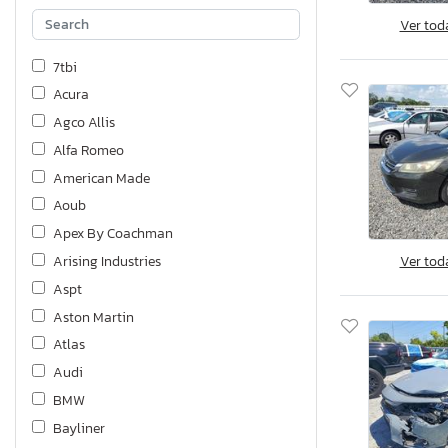
Ver tod
7tbi
Acura
Agco Allis
Alfa Romeo
American Made
Aoub
Apex By Coachman
Ver tod
Arising Industries
Aspt
Aston Martin
Atlas
Audi
BMW
Bayliner