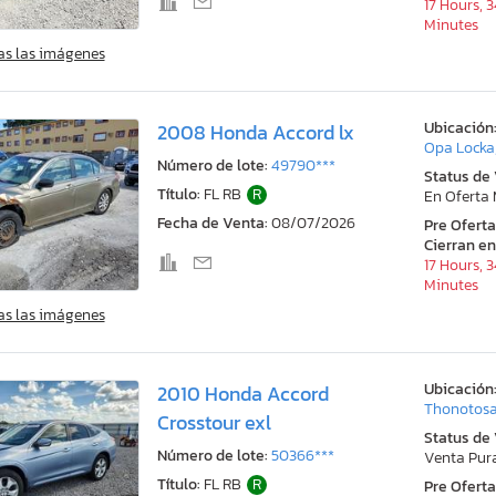
17 Hours, 
Minutes
as las imágenes
Ubicación
2008 Honda Accord lx
Opa Locka,
Número de lote:
49790***
Status de
Título:
FL RB
R
En Oferta
Fecha de Venta:
08/07/2026
Pre Ofert
Cierran en
17 Hours, 
Minutes
as las imágenes
Ubicación
2010 Honda Accord
Thonotosa
Crosstour exl
Status de
Número de lote:
50366***
Venta Pur
Título:
FL RB
R
Pre Ofert