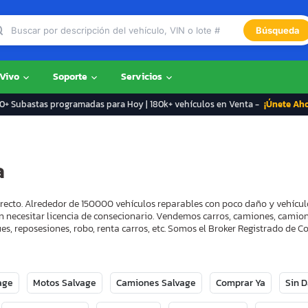
Búsqueda
 Vivo
Soporte
Servicios
+ Subastas programadas para Hoy | 180k+ vehículos en Venta -
¡Únete Ah
a
rrecto. Alrededor de 150000 vehículos reparables con poco daño y vehícul
n necesitar licencia de consecionario. Vendemos carros, camiones, camion
s, reposesiones, robo, renta carros, etc. Somos el Broker Registrado de
age
Motos Salvage
Camiones Salvage
Comprar Ya
Sin 