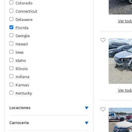
Cito
Colorado
Clement
Connecticut
Club Car
Delaware
Ver tod
Coachmen
Florida
Continental
Georgia
DWD
Hawaii
Damon
Iowa
Diamond Cargo
Idaho
Dodge
Illinois
Eats
Indiana
Ezgo
Kansas
Ver tod
Fast Cargo
Kentucky
Feat
Louisiana
Ferrari
Locaciones
Massachusetts
Fiat
Maryland
Carroceria
Fleetwood
Maine