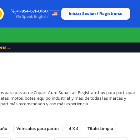
+1-954-671-0160
Iniciar Sesión / Registrarse
We Speak English
ora! →
os para piezas de Copart Auto Subastas. Regístrate hoy para participar
etas, motos, botes, equipo industrial y más, de todas las marcas y
 Copart más recomendado y con más experiencia.
Daño
Vehículos para partes
4 X 4
Título Limpio