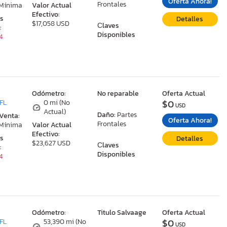
Oferta Ahora!
Frontales
 Mínima
Valor Actual
Efectivo:
as
Detalles
$17,058 USD
Сlaves
:
Disponibles
34
:
Odómetro:
No reparable
Oferta Actual
$0
 FL
0 mi (No
USD
Actual)
Daño:
Partes
 Venta:
Oferta Ahora!
Frontales
 Mínima
Valor Actual
Efectivo:
as
Detalles
$23,627 USD
Сlaves
:
Disponibles
34
:
Odómetro:
Titulo Salvaage
Oferta Actual
$0
 FL
53,390 mi (No
USD