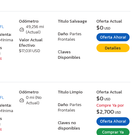
:
Odómetro:
Titulo Salvaage
Oferta Actual
$0
 FL
49,256 mi
USD
(Actual)
Daño:
Partes
 Venta:
Oferta Ahora!
Frontales
 Mínima
Valor Actual
Efectivo:
as
Detalles
$17,031 USD
Сlaves
:
Disponibles
34
:
Odómetro:
Titulo Limpio
Oferta Actual
$0
 FL
0 mi (No
USD
Actual)
Daño:
Partes
 Venta:
Compre Ya por
Frontales
$2,700
 Mínima
USD
as
Oferta Ahora!
Claves no
:
disponibles
34
Comprar Ya