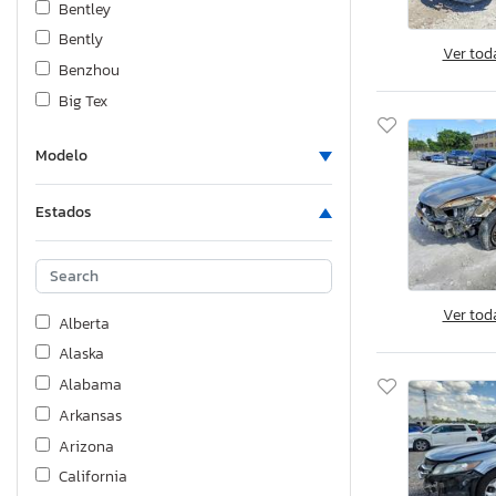
Bentley
Bently
Ver tod
Benzhou
Big Tex
Bigtex
Modelo
Boat
Buick
Estados
Butler
Cadillac
Caliber
Ver tod
Calico
Alberta
Can-Am
Alaska
Cf Moto
Alabama
Chev
Arkansas
Chevrolet
Arizona
Chrysler
California