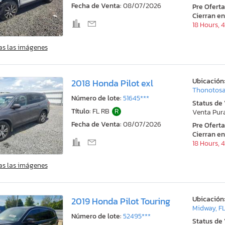
Fecha de Venta:
08/07/2026
Pre Ofert
Cierran en
18 Hours, 
as las imágenes
Ubicación
2018 Honda Pilot exl
Thonotosa
Número de lote:
51645***
Status de
Título:
FL RB
R
Venta Pur
Fecha de Venta:
08/07/2026
Pre Ofert
Cierran en
18 Hours, 
as las imágenes
Ubicación
2019 Honda Pilot Touring
Midway, F
Número de lote:
52495***
Status de