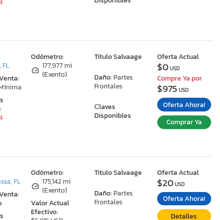
Disponibles
34
:
Odómetro:
Titulo Salvaage
Oferta Actual
$0
 FL
177,977 mi
USD
(Exento)
Daño:
Partes
 Venta:
Compre Ya por
Frontales
$975
 Mínima
USD
as
Oferta Ahora!
Сlaves
:
Disponibles
34
Comprar Ya
:
Odómetro:
Titulo Salvaage
Oferta Actual
$20
ssa, FL
175,142 mi
USD
(Exento)
Daño:
Partes
 Venta:
Oferta Ahora!
Frontales
a
Valor Actual
Efectivo:
as
Detalles