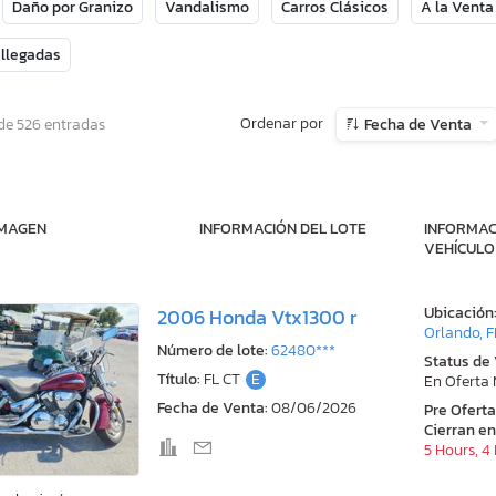
Daño por Granizo
Vandalismo
Carros Clásicos
A la Venta
 llegadas
Ordenar por
de 526 entradas
Fecha de Venta
IMAGEN
INFORMACIÓN DEL LOTE
INFORMAC
VEHÍCULO
Ubicación
2006 Honda Vtx1300 r
Orlando, F
Número de lote:
62480***
Status de
Título:
FL CT
E
En Oferta
Fecha de Venta:
08/06/2026
Pre Ofert
Cierran en
5 Hours, 4