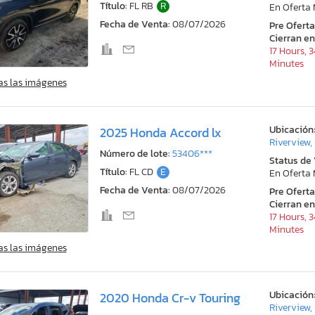
Título:
FL RB
R
En Oferta
Fecha de Venta:
08/07/2026
Pre Ofert
Cierran en
17 Hours, 
Minutes
as las imágenes
Ubicación
2025 Honda Accord lx
Riverview,
Número de lote:
53406***
Status de
Título:
FL CD
E
En Oferta
Fecha de Venta:
08/07/2026
Pre Ofert
Cierran en
17 Hours, 
Minutes
as las imágenes
Ubicación
2020 Honda Cr-v Touring
Riverview,