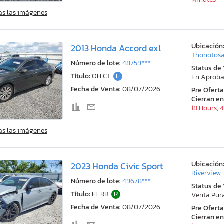
as las imágenes
Ubicación
2013 Honda Accord exl
Thonotosa
Número de lote:
48759***
Status de
Título:
OH CT
E
En Aproba
Fecha de Venta:
08/07/2026
Pre Ofert
Cierran en
18 Hours, 
as las imágenes
Ubicación
2023 Honda Civic Sport
Riverview,
Número de lote:
49678***
Status de
Título:
FL RB
R
Venta Pur
Fecha de Venta:
08/07/2026
Pre Ofert
Cierran en