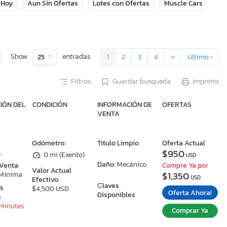
 Hoy
Aun Sin Ofertas
Lotes con Ofertas
Muscle Cars
Show
entradas
25
1
2
3
4
>
Ultimo ›
Filtros
Guardar busqueda
Imprimir
IÓN DEL
CONDICIÓN
INFORMACIÓN DE
OFERTAS
VENTA
:
Odómetro:
Titulo Limpio
Oferta Actual
$950
L
0 mi (Exento)
USD
Daño:
Mecánico
 Venta:
Compre Ya por
Valor Actual
$1,350
 Mínima
USD
Efectivo:
Сlaves
as
$4,500 USD
Oferta Ahora!
Disponibles
:
 Minutes
Comprar Ya