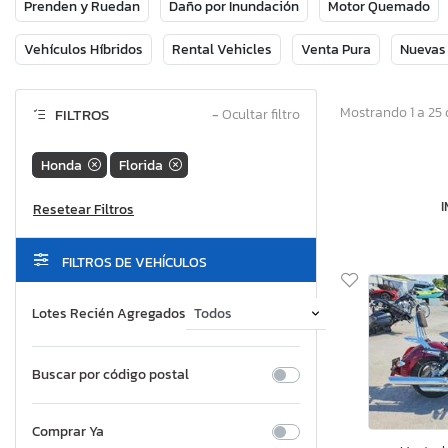
Prenden y Ruedan
Daño por Inundación
Motor Quemado
Vehículos Híbridos
Rental Vehicles
Venta Pura
Nuevas
Mostrando 1 a 25 
FILTROS
−
Ocultar filtro
Honda
Florida
FILTROS DE VEHÍCULOS
Lotes Recién Agregados
Buscar por código postal
Comprar Ya