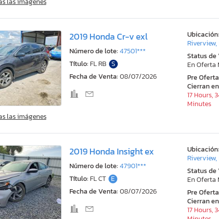
as las imágenes
Ubicación
2019 Honda Cr-v exl
Riverview,
Número de lote:
47501***
Status de
Título:
FL RB
S
En Oferta
Fecha de Venta:
08/07/2026
Pre Ofert
Cierran en
17 Hours, 
Minutes
as las imágenes
Ubicación
2019 Honda Insight ex
Riverview,
Número de lote:
47901***
Status de
Título:
FL CT
E
En Oferta
Fecha de Venta:
08/07/2026
Pre Ofert
Cierran en
17 Hours, 
Minutes