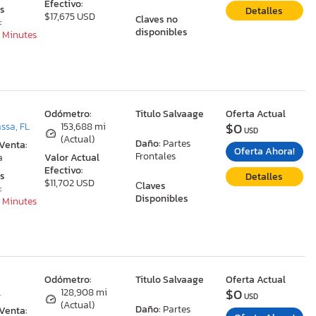
Efectivo:
as
Detalles
$17,675 USD
Claves no
:
disponibles
4 Minutes
:
Odómetro:
Titulo Salvaage
Oferta Actual
$0
ssa, FL
153,688 mi
USD
(Actual)
Daño:
Partes
 Venta:
Oferta Ahora!
Frontales
a
Valor Actual
Efectivo:
as
Detalles
$11,702 USD
Сlaves
:
Disponibles
4 Minutes
:
Odómetro:
Titulo Salvaage
Oferta Actual
$0
L
128,908 mi
USD
(Actual)
Daño:
Partes
 Venta: