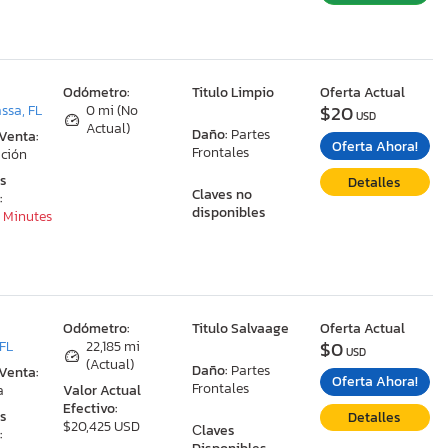
:
Odómetro:
Titulo Limpio
Oferta Actual
$20
ssa, FL
0 mi (No
USD
Actual)
Daño:
Partes
 Venta:
Oferta Ahora!
Frontales
ción
as
Detalles
Claves no
:
disponibles
4 Minutes
:
Odómetro:
Titulo Salvaage
Oferta Actual
$0
 FL
22,185 mi
USD
(Actual)
Daño:
Partes
 Venta:
Oferta Ahora!
Frontales
a
Valor Actual
Efectivo:
as
Detalles
$20,425 USD
Сlaves
: