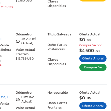
$5,815 USD
Сlaves
:
Disponibles
4 Minutes
:
Odómetro:
Titulo Salvaage
Oferta Actual
$0
 FL
46,234 mi
USD
(Actual)
Daño:
Partes
 Venta:
Compre Ya por
Posteriores
$4,500
 Mínima
Valor Actual
USD
Efectivo:
as
Oferta Ahora!
$15,739 USD
Сlaves
:
Disponibles
34
Comprar Ya
:
Odómetro:
No reparable
Oferta Actual
$0
ssa, FL
0 mi (No
USD
Actual)
Daño:
Partes
 Venta:
Oferta Ahora!
Frontales
a
Valor Actual