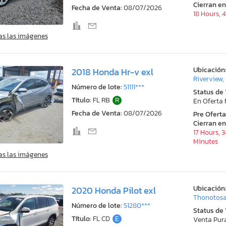
Cierran en
Fecha de Venta:
08/07/2026
18 Hours, 
as las imágenes
Ubicación
2018 Honda Hr-v exl
Riverview,
Número de lote:
51111***
Status de
Título:
FL RB
R
En Oferta
Fecha de Venta:
08/07/2026
Pre Ofert
Cierran en
17 Hours, 
Minutes
as las imágenes
Ubicación
2020 Honda Pilot exl
Thonotosa
Número de lote:
51280***
Status de
Título:
FL CD
E
Venta Pur