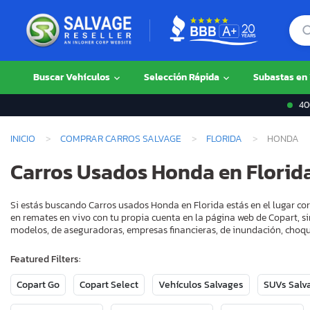
Buscar Vehículos
Selección Rápida
Subastas en
400
INICIO
COMPRAR CARROS SALVAGE
FLORIDA
HONDA
Carros Usados Honda en Florid
Si estás buscando Carros usados Honda en Florida estás en el lugar co
en remates en vivo con tu propia cuenta en la página web de Copart, si
modelos, de aseguradoras, empresas financieras, de inundación, choque
Featured Filters:
Copart Go
Copart Select
Vehículos Salvages
SUVs Salv