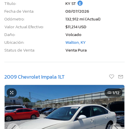
Título:
KY ST
E
Fecha de Venta:
08/07/2026
Odómetro:
132,912 mi (Actual)
Valor Actual Efectivo:
$11,214 USD
Daño:
Volcado
Ubicación:
Walton, KY
Status de Venta:
Venta Pura
2009 Chevrolet Impala 1LT
1
/12