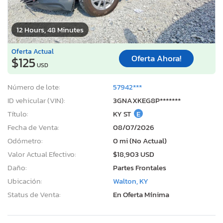
12 Hours, 48 Minutes
Oferta Actual
Oferta Ahora!
$125
USD
Número de lote:
57942***
ID vehicular (VIN):
3GNAXKEG8P*******
Título:
KY ST
E
Fecha de Venta:
08/07/2026
Odómetro:
0 mi (No Actual)
Valor Actual Efectivo:
$18,903 USD
Daño:
Partes Frontales
Ubicación:
Walton, KY
Status de Venta:
En Oferta Mínima