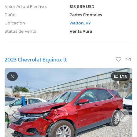
Valor Actual Efectivo:
$13,689 USD
Daño:
Partes Frontales
Ubicación:
Walton, KY
Status de Venta:
Venta Pura
2023 Chevrolet Equinox lt
1
/13