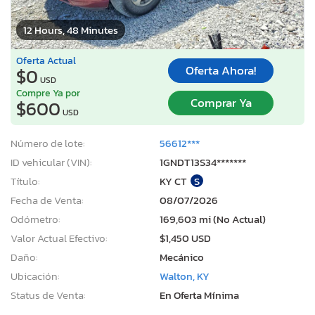
12 Hours, 48 Minutes
Oferta Actual
Oferta Ahora!
$0
USD
Compre Ya por
Comprar Ya
$600
USD
Número de lote:
56612***
ID vehicular (VIN):
1GNDT13S34*******
Título:
KY CT
S
Fecha de Venta:
08/07/2026
Odómetro:
169,603 mi (No Actual)
Valor Actual Efectivo:
$1,450 USD
Daño:
Mecánico
Ubicación:
Walton, KY
Status de Venta:
En Oferta Mínima