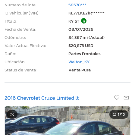
Número de lote:
58578***
ID vehicular (VIN):
KL77LKE21R*******
Título:
KY ST
R
Fecha de Venta:
08/07/2026
Odómetro:
84,367 mi (Actual)
Valor Actual Efectivo:
$20,875 USD
Daño:
Partes Frontales
Ubicación:
Walton, KY
Status de Venta:
Venta Pura
2016 Chevrolet Cruze Limited lt
1
/12