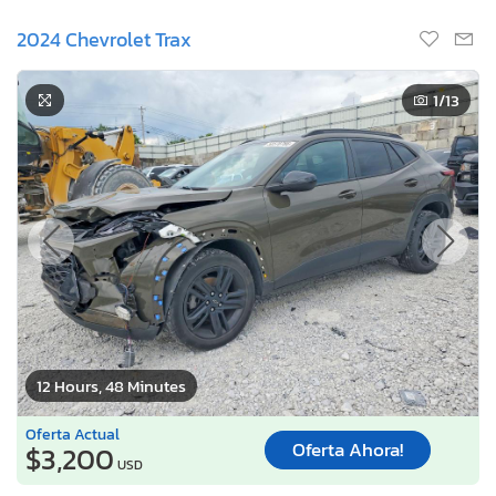
2024 Chevrolet Trax
1
/13
12 Hours, 48 Minutes
Oferta Actual
Oferta Ahora!
$3,200
USD