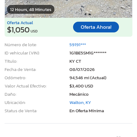
12 Hours, 48 Minutes
Oferta Actual
Oferta Ahora!
$1,050
USD
Número de lote:
59191***
ID vehicular (VIN):
1G1BE5SM1G*******
Título:
KY CT
Fecha de Venta:
08/07/2026
Odómetro:
94,546 mi (Actual)
Valor Actual Efectivo:
$3,400 USD
Daño:
Mecánico
Ubicación:
Walton, KY
Status de Venta:
En Oferta Mínima