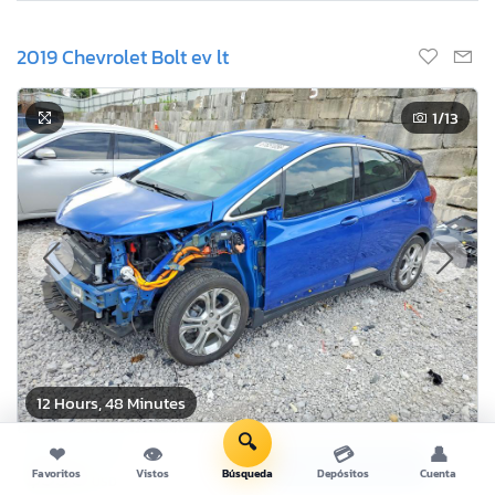
2019 Chevrolet Bolt ev lt
1
/13
12 Hours, 48 Minutes
🔍
Oferta Actual
❤
👁
💳
👤
Oferta Ahora!
$550
Favoritos
Vistos
Búsqueda
Depósitos
Cuenta
USD