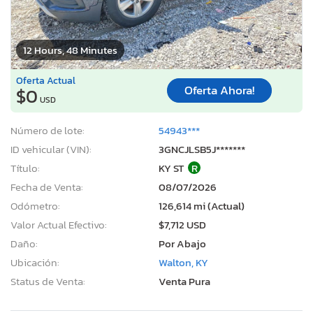
12 Hours, 48 Minutes
Oferta Actual
Oferta Ahora!
$0
USD
Número de lote:
54943***
ID vehicular (VIN):
3GNCJLSB5J*******
Título:
KY ST
R
Fecha de Venta:
08/07/2026
Odómetro:
126,614 mi (Actual)
Valor Actual Efectivo:
$7,712 USD
Daño:
Por Abajo
Ubicación:
Walton, KY
Status de Venta:
Venta Pura