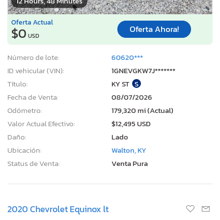
12 Hours, 48 Minutes
Oferta Actual
Oferta Ahora!
$0
USD
Número de lote:
60620***
ID vehicular (VIN):
1GNEVGKW7J*******
Título:
KY ST
S
Fecha de Venta:
08/07/2026
Odómetro:
179,320 mi (Actual)
Valor Actual Efectivo:
$12,495 USD
Daño:
Lado
Ubicación:
Walton, KY
Status de Venta:
Venta Pura
2020 Chevrolet Equinox lt