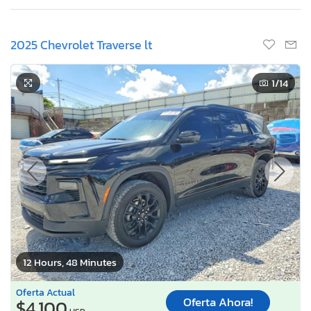
2025 Chevrolet Traverse lt
1
/14
12 Hours, 48 Minutes
Oferta Actual
Oferta Ahora!
$4,100