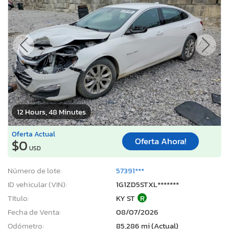
12 Hours, 48 Minutes
Oferta Actual
Oferta Ahora!
$0
USD
Número de lote:
57391***
ID vehicular (VIN):
1G1ZD5STXL*******
Título:
KY ST
R
Fecha de Venta:
08/07/2026
Odómetro:
85,286 mi (Actual)