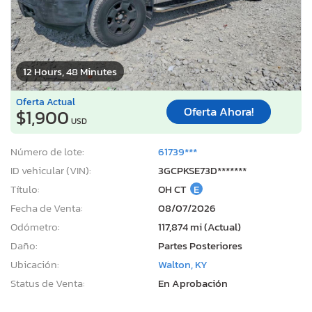
12 Hours, 48 Minutes
Oferta Actual
Oferta Ahora!
$1,900
USD
Número de lote:
61739***
ID vehicular (VIN):
3GCPKSE73D*******
Título:
OH CT
E
Fecha de Venta:
08/07/2026
Odómetro:
117,874 mi (Actual)
Daño:
Partes Posteriores
Ubicación:
Walton, KY
Status de Venta:
En Aprobación