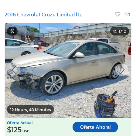
2016 Chevrolet Cruze Limited ltz
1
/12
12 Hours, 48 Minutes
Oferta Actual
Oferta Ahora!
$125
USD