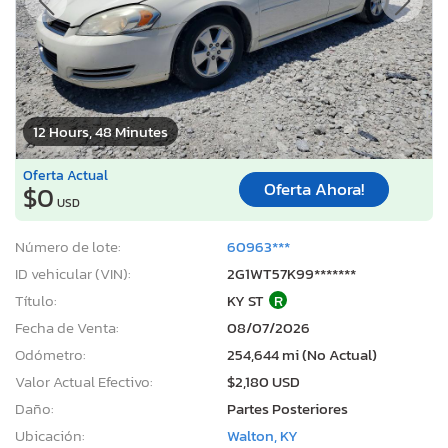
12 Hours, 48 Minutes
Oferta Actual
Oferta Ahora!
$0
USD
Número de lote:
60963***
ID vehicular (VIN):
2G1WT57K99*******
Título:
KY ST
R
Fecha de Venta:
08/07/2026
Odómetro:
254,644 mi (No Actual)
Valor Actual Efectivo:
$2,180 USD
Daño:
Partes Posteriores
Ubicación:
Walton, KY