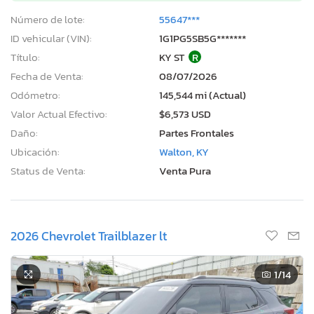
Número de lote:
55647***
ID vehicular (VIN):
1G1PG5SB5G*******
Título:
KY ST
R
Fecha de Venta:
08/07/2026
Odómetro:
145,544 mi (Actual)
Valor Actual Efectivo:
$6,573 USD
Daño:
Partes Frontales
Ubicación:
Walton, KY
Status de Venta:
Venta Pura
2026 Chevrolet Trailblazer lt
1
/14