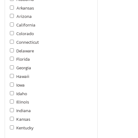
Arkansas
Arizona
California
Colorado
Connecticut
Delaware
Florida
Georgia
Hawaii
Iowa
Idaho
Illinois
Indiana
Kansas
Kentucky
Louisiana