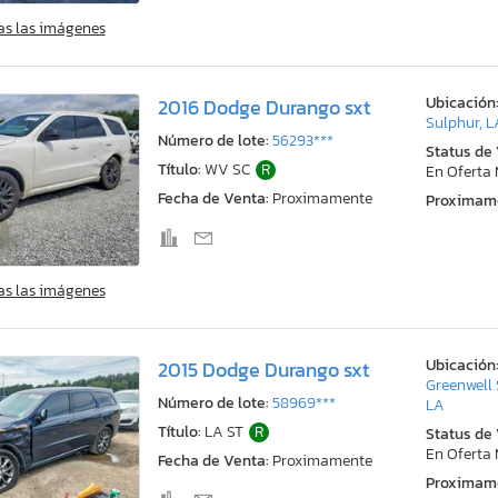
as las imágenes
Ubicación
2016 Dodge Durango sxt
Sulphur, L
Número de lote:
56293***
Status de
Título:
WV SC
R
En Oferta
Fecha de Venta:
Proximamente
Proximam
as las imágenes
Ubicación
2015 Dodge Durango sxt
Greenwell 
Número de lote:
58969***
LA
Título:
LA ST
R
Status de
En Oferta
Fecha de Venta:
Proximamente
Proximam