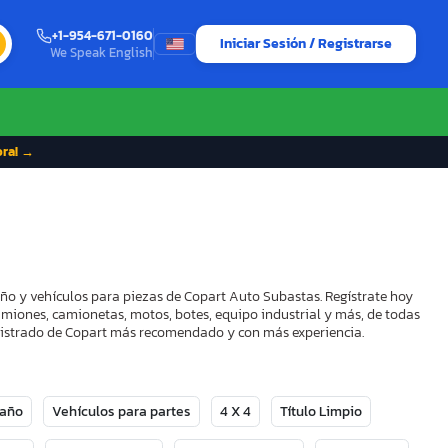
+1-954-671-0160
Iniciar Sesión / Registrarse
We Speak English
ora! →
ño y vehículos para piezas de Copart Auto Subastas. Regístrate hoy
camiones, camionetas, motos, botes, equipo industrial y más, de todas
Registrado de Copart más recomendado y con más experiencia.
Daño
Vehículos para partes
4 X 4
Título Limpio