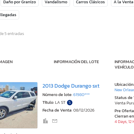
Daño por Granizo
Vandalismo
Carros Clásicos
A la Venta
 llegadas
de 5 entradas
IMAGEN
INFORMACIÓN DEL LOTE
INFORMAC
VEHÍCULO
Ubicación
2013 Dodge Durango sxt
New Orlea
Número de lote:
61980***
Status de
Título:
LA ST
S
Venta Pur
Fecha de Venta:
08/12/2026
Pre Ofert
Cierran en
4 Days, 12