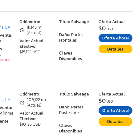
:
Odómetro:
Titulo Salvaage
Oferta Actual
$0
ns, LA
111,145 mi
USD
(Actual)
Daño:
Partes
 Venta:
Oferta Ahora!
Frontales
a
Valor Actual
Efectivo:
as
Detalles
$15,122 USD
Сlaves
:
Disponibles
 Hours
:
Odómetro:
Titulo Salvaage
Oferta Actual
$0
ns, LA
209,122 mi
USD
(Actual)
Daño:
Partes
 Venta:
Oferta Ahora!
Posteriores
 Mínima
Valor Actual
Efectivo:
ente
Detalles
$10,135 USD
Сlaves
Disponibles