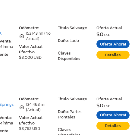
:
Odómetro:
Titulo Salvaage
Oferta Actual
$0
A
153,143 mi (No
USD
Actual)
Daño:
Lado
 Venta:
Oferta Ahora!
 Mínima
Valor Actual
Efectivo:
Сlaves
ente
Detalles
$8,000 USD
Disponibles
:
Odómetro:
Titulo Salvaage
Oferta Actual
$0
Springs,
134,468 mi
USD
(Actual)
Daño:
Partes
Oferta Ahora!
Frontales
 Venta:
Valor Actual
 Mínima
Efectivo:
Detalles
$8,762 USD
Сlaves
ente