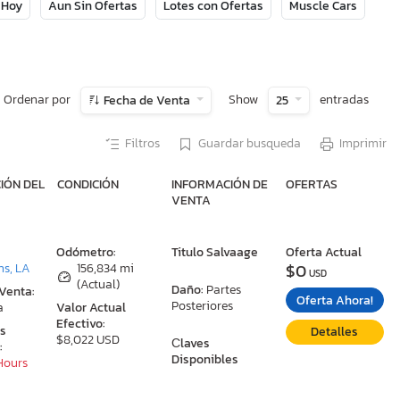
 Hoy
Aun Sin Ofertas
Lotes con Ofertas
Muscle Cars
Ordenar por
Show
entradas
Fecha de Venta
25
Filtros
Guardar busqueda
Imprimir
IÓN DEL
CONDICIÓN
INFORMACIÓN DE
OFERTAS
VENTA
:
Odómetro:
Titulo Salvaage
Oferta Actual
$0
ns, LA
156,834 mi
USD
(Actual)
Daño:
Partes
 Venta:
Oferta Ahora!
Posteriores
a
Valor Actual
Efectivo:
as
Detalles
$8,022 USD
Сlaves
:
Disponibles
 Hours