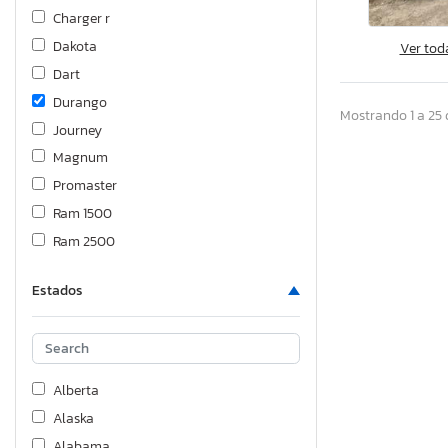
Charger r
Dakota
Ver tod
Dart
Durango
Mostrando 1 a 25 
Journey
Magnum
Promaster
Ram 1500
Ram 2500
Ram 3500
Estados
Stealth
Alberta
Alaska
Alabama