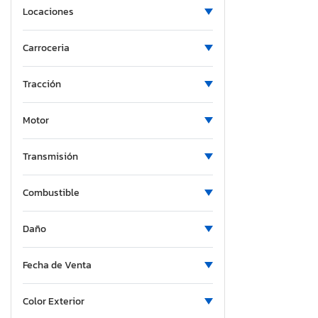
Locaciones
Massachusetts
Maryland
Carroceria
Maine
Michigan
Tracción
Minnesota
Missouri
Motor
Mississippi
Montana
Transmisión
New Brunswick
Combustible
North Carolina
North Dakota
Daño
Nebraska
New Hampshire
Fecha de Venta
New Jersey
New Mexico
Color Exterior
Nova Scotia