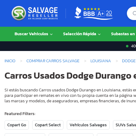
Buscar Vehículos
Selección Rápida
Subastas en
400
INICIO
COMPRAR CARROS SALVAGE
LOUISIANA
DODGE
Carros Usados Dodge Durango 
Si estás buscando Carros usados Dodge Durango en Louisiana, estás en
para participar en remates en vivo con tu propia cuenta en la página w
las marcas y modelos, de aseguradoras, empresas financieras, de inund
Featured Filters:
Copart Go
Copart Select
Vehículos Salvages
SUVs Salv