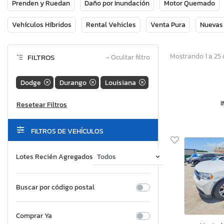
Prenden y Ruedan
Daño por Inundación
Motor Quemado
Vehículos Híbridos
Rental Vehicles
Venta Pura
Nuevas
Mostrando 1 a 25 
FILTROS
−
Ocultar filtro
Dodge
Durango
Louisiana
FILTROS DE VEHÍCULOS
Lotes Recién Agregados
Buscar por código postal
Comprar Ya