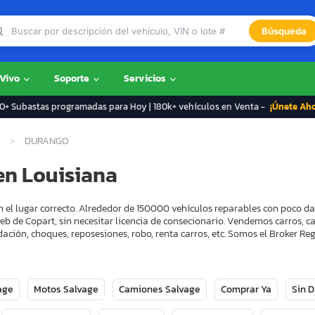
Búsqueda
 Vivo
Soporte
Servicios
+ Subastas programadas para Hoy | 180k+ vehículos en Venta -
¡Únete Ah
DURANGO
en Louisiana
 el lugar correcto. Alrededor de 150000 vehículos reparables con poco da
eb de Copart, sin necesitar licencia de consecionario. Vendemos carros, 
ación, choques, reposesiones, robo, renta carros, etc. Somos el Broker 
age
Motos Salvage
Camiones Salvage
Comprar Ya
Sin 