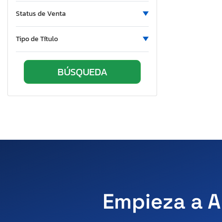
Nevada
Status de Venta
New York
Ohio
Tipo de Título
Oklahoma
Ontario
Oregon
Pennsylvania
Quebec
South Carolina
South Dakota
Tennessee
Texas
Utah
Virginia
Empieza a A
Vermont
Washington