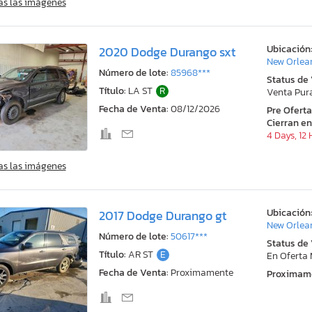
as las imágenes
Ubicación
2020 Dodge Durango sxt
New Orlea
Número de lote:
85968***
Status de
Título:
LA ST
R
Venta Pur
Fecha de Venta:
08/12/2026
Pre Ofert
Cierran en
4 Days, 12
as las imágenes
Ubicación
2017 Dodge Durango gt
New Orlea
Número de lote:
50617***
Status de
Título:
AR ST
E
En Oferta
Fecha de Venta:
Proximamente
Proximam