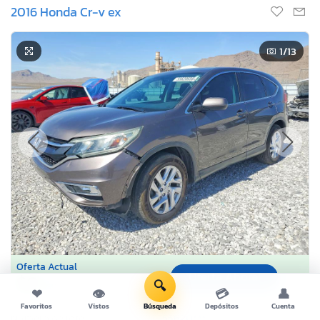
2016 Honda Cr-v ex
1
/13
Oferta Actual
Oferta Ahora!
$0
🔍
USD
❤
👁
💳
👤
Favoritos
Vistos
Búsqueda
Depósitos
Cuenta
Número de lote:
55620***