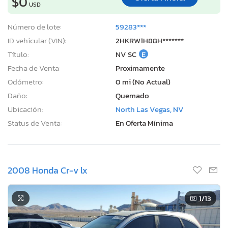
$0
USD
Número de lote:
59283***
ID vehicular (VIN):
2HKRW1H88H*******
Título:
NV SC
E
Fecha de Venta:
Proximamente
Odómetro:
0 mi (No Actual)
Daño:
Quemado
Ubicación:
North Las Vegas, NV
Status de Venta:
En Oferta Mínima
2008 Honda Cr-v lx
1
/13