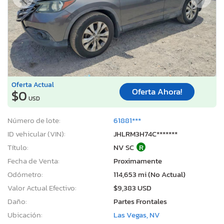
Oferta Actual
Oferta Ahora!
$0
USD
Número de lote:
61881***
ID vehicular (VIN):
JHLRM3H74C*******
Título:
NV SC
R
Fecha de Venta:
Proximamente
Odómetro:
114,653 mi (No Actual)
Valor Actual Efectivo:
$9,383 USD
Daño:
Partes Frontales
Ubicación:
Las Vegas, NV