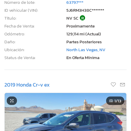
Número de lote:
63797***
ID vehicular (VIN):
5J6RM3H38C*******
Título:
NV SC
R
Fecha de Venta:
Proximamente
Odómetro:
129,114 mi (Actual)
Daño:
Partes Posteriores
Ubicación:
North Las Vegas, NV
Status de Venta:
En Oferta Mínima
2019 Honda Cr-v ex
1
/13