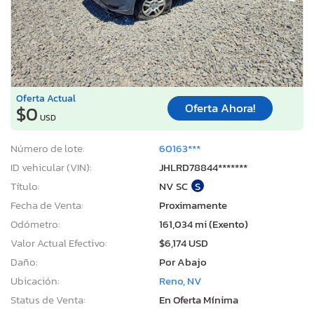
Oferta Actual
Oferta Ahora!
$0
USD
Número de lote:
60163***
ID vehicular (VIN):
JHLRD78844*******
Título:
NV SC
S
Fecha de Venta:
Proximamente
Odómetro:
161,034 mi (Exento)
Valor Actual Efectivo:
$6,174 USD
Daño:
Por Abajo
Ubicación:
Reno, NV
Status de Venta:
En Oferta Mínima