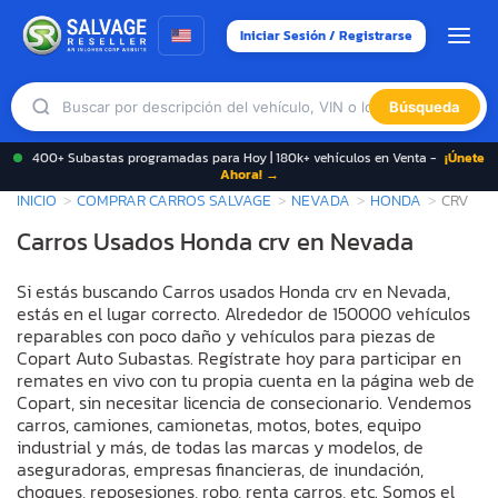
Iniciar Sesión / Registrarse
Búsqueda
400+ Subastas programadas para Hoy | 180k+ vehículos en Venta -
¡Únete
Ahora! →
INICIO
COMPRAR CARROS SALVAGE
NEVADA
HONDA
CRV
Carros Usados Honda crv en Nevada
Si estás buscando Carros usados Honda crv en Nevada,
estás en el lugar correcto. Alrededor de 150000 vehículos
reparables con poco daño y vehículos para piezas de
Copart Auto Subastas. Regístrate hoy para participar en
remates en vivo con tu propia cuenta en la página web de
Copart, sin necesitar licencia de consecionario. Vendemos
carros, camiones, camionetas, motos, botes, equipo
industrial y más, de todas las marcas y modelos, de
aseguradoras, empresas financieras, de inundación,
choques, reposesiones, robo, renta carros, etc. Somos el