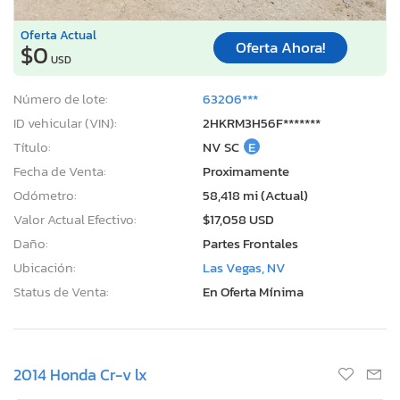
Oferta Actual
Oferta Ahora!
$0
USD
Número de lote:
63206***
ID vehicular (VIN):
2HKRM3H56F*******
Título:
NV SC
E
Fecha de Venta:
Proximamente
Odómetro:
58,418 mi (Actual)
Valor Actual Efectivo:
$17,058 USD
Daño:
Partes Frontales
Ubicación:
Las Vegas, NV
Status de Venta:
En Oferta Mínima
2014 Honda Cr-v lx