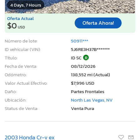
4 Days, 7 Hours
Oferta Actual
Oferta Ahora!
$0
USD
Número de lote:
50911***
ID vehicular (VIN):
5J6RE3H37B*******
Título:
ID SC
R
Fecha de Venta:
08/12/2026
Odómetro:
138,552 mi (Actual)
Valor Actual Efectivo:
$7,996 USD
Daño:
Partes Frontales
Ubicación:
North Las Vegas, NV
Status de Venta:
Venta Pura
2003 Honda Cr-v ex