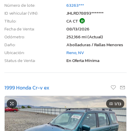
Número de lote:
63263***
ID vehicular (VIN):
JHLRD78893*******
Título:
CA CT
R
Fecha de Venta:
08/13/2026
Odómetro:
252,166 mi (Actual)
Daño:
Abolladuras / Rallas Menores
Ubicación:
Reno, NV
Status de Venta:
En Oferta Mínima
1999 Honda Cr-v ex
1
/13