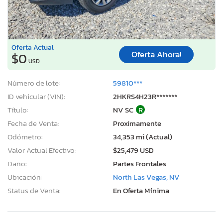
Oferta Actual
Oferta Ahora!
$0
USD
Número de lote:
59810***
ID vehicular (VIN):
2HKRS4H23R*******
Título:
NV SC
R
Fecha de Venta:
Proximamente
Odómetro:
34,353 mi (Actual)
Valor Actual Efectivo:
$25,479 USD
Daño:
Partes Frontales
Ubicación:
North Las Vegas, NV
Status de Venta:
En Oferta Mínima