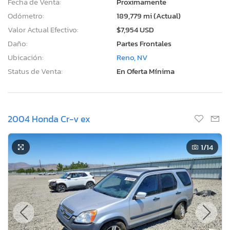
Fecha de Venta:
Proximamente
Odómetro:
189,779 mi (Actual)
Valor Actual Efectivo:
$7,954 USD
Daño:
Partes Frontales
Ubicación:
Reno, NV
Status de Venta:
En Oferta Mínima
2004 Honda Cr-v ex
1
/14