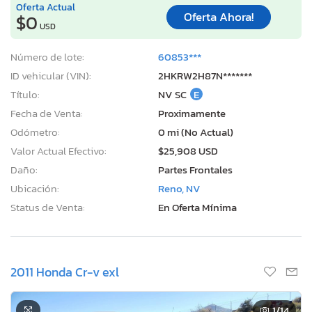
Oferta Actual
Oferta Ahora!
$0
USD
Número de lote:
60853***
ID vehicular (VIN):
2HKRW2H87N*******
Título:
NV SC
E
Fecha de Venta:
Proximamente
Odómetro:
0 mi (No Actual)
Valor Actual Efectivo:
$25,908 USD
Daño:
Partes Frontales
Ubicación:
Reno, NV
Status de Venta:
En Oferta Mínima
2011 Honda Cr-v exl
1
/14