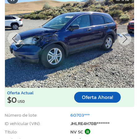
Oferta Actual
Oferta Ahora!
$0
USD
Número de lote:
60703***
ID vehicular (VIN):
JHLRE4H78B*******
Título:
NV SC
R