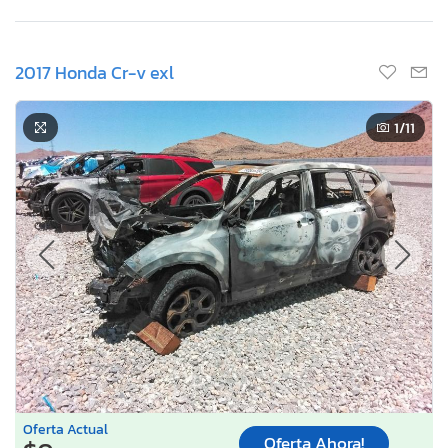
2017 Honda Cr-v exl
1
/11
Oferta Actual
Oferta Ahora!