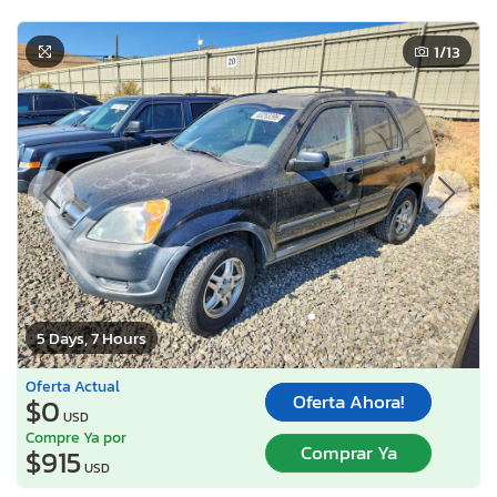
1
/13
5 Days, 7 Hours
Oferta Actual
Oferta Ahora!
$0
USD
Compre Ya por
Comprar Ya
$915
USD