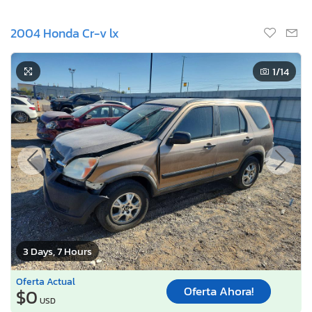
2004 Honda Cr-v lx
1
/14
3 Days, 7 Hours
Oferta Actual
Oferta Ahora!
$0
USD