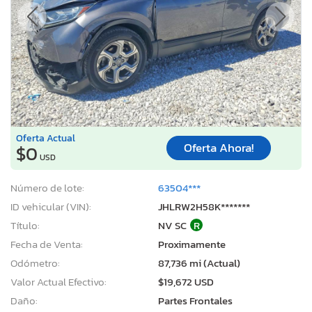
Oferta Actual
Oferta Ahora!
$0
USD
Número de lote:
63504***
ID vehicular (VIN):
JHLRW2H58K*******
Título:
NV SC
R
Fecha de Venta:
Proximamente
Odómetro:
87,736 mi (Actual)
Valor Actual Efectivo:
$19,672 USD
Daño:
Partes Frontales