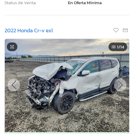
Status de Venta:
En Oferta Mínima
2022 Honda Cr-v exl
1
/14