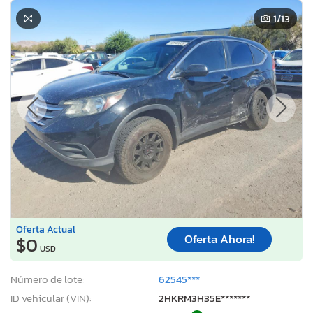
1
/13
Oferta Actual
Oferta Ahora!
$0
USD
Número de lote:
62545***
ID vehicular (VIN):
2HKRM3H35E*******