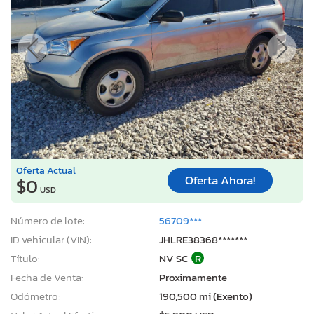
Oferta Actual
Oferta Ahora!
$0
USD
Número de lote:
56709***
ID vehicular (VIN):
JHLRE38368*******
Título:
NV SC
R
Fecha de Venta:
Proximamente
Odómetro:
190,500 mi (Exento)