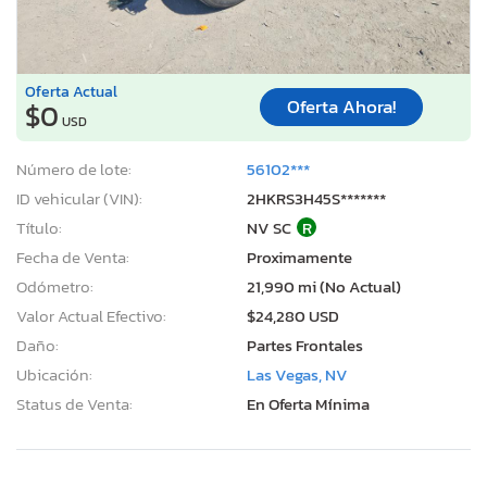
Oferta Actual
Oferta Ahora!
$0
USD
Número de lote:
56102***
ID vehicular (VIN):
2HKRS3H45S*******
Título:
NV SC
R
Fecha de Venta:
Proximamente
Odómetro:
21,990 mi (No Actual)
Valor Actual Efectivo:
$24,280 USD
Daño:
Partes Frontales
Ubicación:
Las Vegas, NV
Status de Venta:
En Oferta Mínima