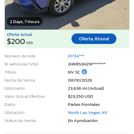
2 Days, 7 Hours
Oferta Actual
Oferta Ahora!
$200
USD
Número de lote:
61734***
ID vehicular (VIN):
2HKRS3H21P*******
Título:
NV SC
E
Fecha de Venta:
08/10/2026
Odómetro:
23,636 mi (Actual)
Valor Actual Efectivo:
$23,250 USD
Daño:
Partes Frontales
Ubicación:
North Las Vegas, NV
Status de Venta:
En Aprobación