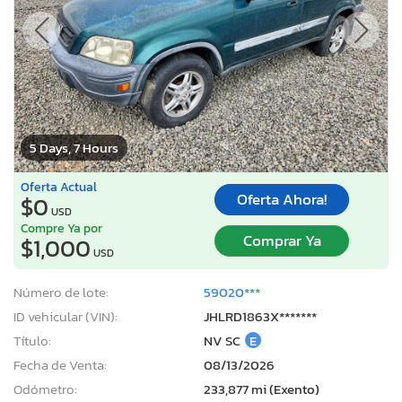
5 Days, 7 Hours
Oferta Actual
Oferta Ahora!
$0
USD
Compre Ya por
Comprar Ya
$1,000
USD
Número de lote:
59020***
ID vehicular (VIN):
JHLRD1863X*******
Título:
NV SC
E
Fecha de Venta:
08/13/2026
Odómetro:
233,877 mi (Exento)