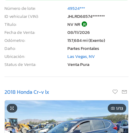
Número de lote:
49524***
ID vehicular (VIN):
JHLRD68574*******
Título:
NV NR
R
Fecha de Venta:
08/11/2026
Odómetro:
157,684 mi (Exento)
Daño:
Partes Frontales
Ubicación:
Las Vegas, NV
Status de Venta:
Venta Pura
2018 Honda Cr-v lx
1
/13