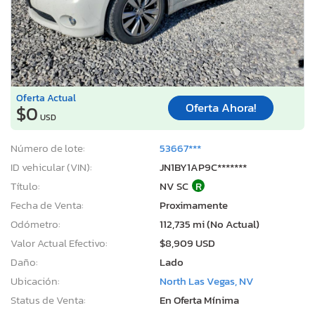
Oferta Actual
Oferta Ahora!
$0
USD
Número de lote:
53667***
ID vehicular (VIN):
JN1BY1AP9C*******
Título:
NV SC
R
Fecha de Venta:
Proximamente
Odómetro:
112,735 mi (No Actual)
Valor Actual Efectivo:
$8,909 USD
Daño:
Lado
Ubicación:
North Las Vegas, NV
Status de Venta:
En Oferta Mínima