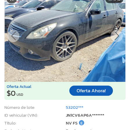
Oferta Actual
Oferta Ahora!
$0
USD
Número de lote:
53202***
ID vehicular (VIN):
JN1CV6AP6A*******
Título:
NV FS
E