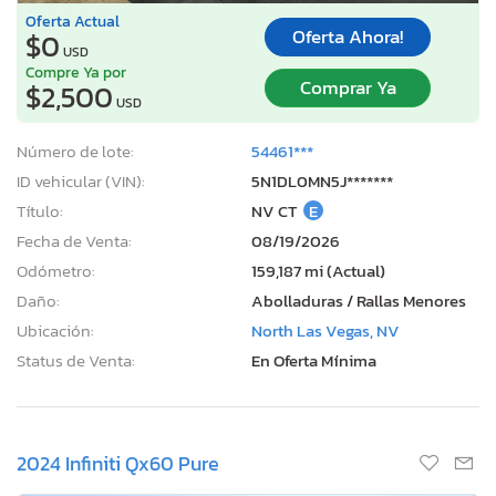
Oferta Actual
Oferta Ahora!
$0
USD
Compre Ya por
Comprar Ya
$2,500
USD
Número de lote:
54461***
ID vehicular (VIN):
5N1DL0MN5J*******
Título:
NV CT
E
Fecha de Venta:
08/19/2026
Odómetro:
159,187 mi (Actual)
Daño:
Abolladuras / Rallas Menores
Ubicación:
North Las Vegas, NV
Status de Venta:
En Oferta Mínima
2024 Infiniti Qx60 Pure