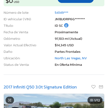
$0
USD
Número de lote:
54149***
ID vehicular (VIN):
JN1BJ0RP6G*******
Título:
ID SC
E
Fecha de Venta:
Proximamente
Odómetro:
91,183 mi (Actual)
Valor Actual Efectivo:
$14,345 USD
Daño:
Partes Frontales
Ubicación:
North Las Vegas, NV
Status de Venta:
En Oferta Mínima
2017 Infiniti Q50 3.0t Signature Edition
1
/12