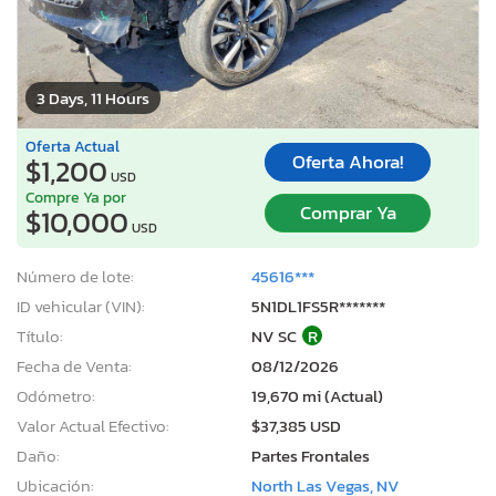
3 Days, 11 Hours
Oferta Actual
Oferta Ahora!
$1,200
USD
Compre Ya por
Comprar Ya
$10,000
USD
Número de lote:
45616***
ID vehicular (VIN):
5N1DL1FS5R*******
Título:
NV SC
R
Fecha de Venta:
08/12/2026
Odómetro:
19,670 mi (Actual)
Valor Actual Efectivo:
$37,385 USD
Daño:
Partes Frontales
Ubicación:
North Las Vegas, NV