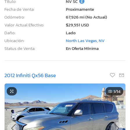
Título:
NV SC
E
Fecha de Venta:
Proximamente
Odómetro:
67,926 mi (No Actual)
Valor Actual Efectivo:
$29,551 USD
Daño:
Lado
Ubicación:
North Las Vegas, NV
Status de Venta:
En Oferta Mínima
2012 Infiniti Qx56 Base
1
/14