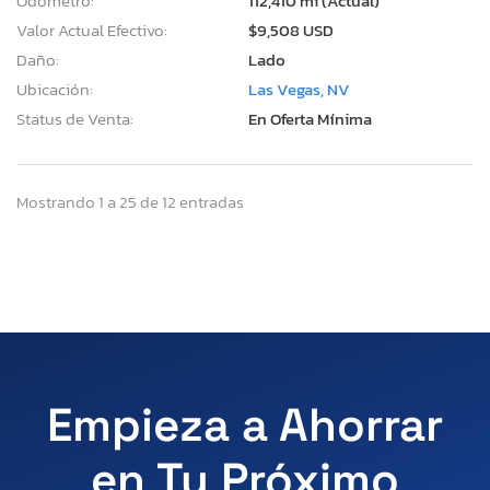
Odómetro:
112,410 mi (Actual)
Valor Actual Efectivo:
$9,508 USD
Daño:
Lado
Ubicación:
Las Vegas, NV
Status de Venta:
En Oferta Mínima
Mostrando 1 a 25 de 12 entradas
Empieza a Ahorrar
en Tu Próximo