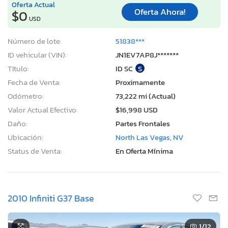
Oferta Actual
Oferta Ahora!
$0
USD
Número de lote:
51838***
ID vehicular (VIN):
JN1EV7AP8J*******
Título:
ID SC
S
Fecha de Venta:
Proximamente
Odómetro:
73,222 mi (Actual)
Valor Actual Efectivo:
$16,998 USD
Daño:
Partes Frontales
Ubicación:
North Las Vegas, NV
Status de Venta:
En Oferta Mínima
2010 Infiniti G37 Base
1
/12