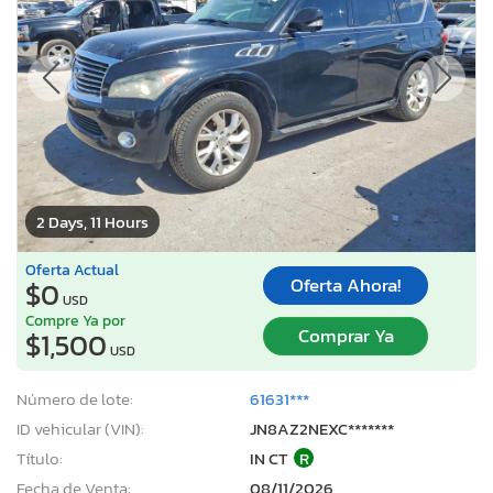
2 Days, 11 Hours
Oferta Actual
Oferta Ahora!
$0
USD
Compre Ya por
Comprar Ya
$1,500
USD
Número de lote:
61631***
ID vehicular (VIN):
JN8AZ2NEXC*******
Título:
IN CT
R
Fecha de Venta:
08/11/2026