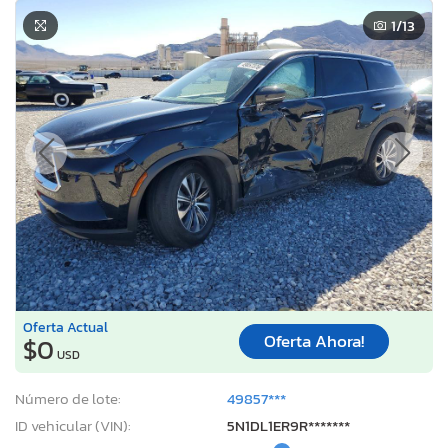
1
/13
Oferta Actual
Oferta Ahora!
$0
USD
Número de lote:
49857***
ID vehicular (VIN):
5N1DL1ER9R*******