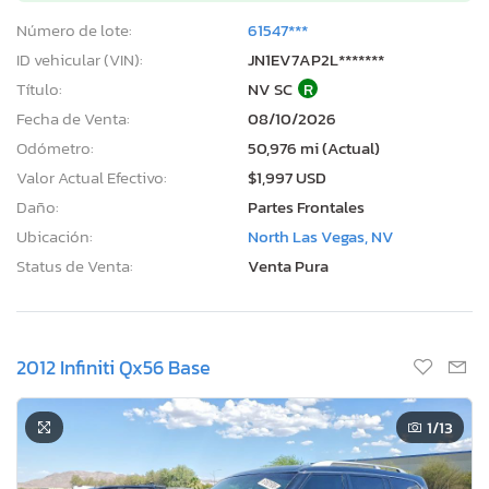
Número de lote:
61547***
ID vehicular (VIN):
JN1EV7AP2L*******
Título:
NV SC
R
Fecha de Venta:
08/10/2026
Odómetro:
50,976 mi (Actual)
Valor Actual Efectivo:
$1,997 USD
Daño:
Partes Frontales
Ubicación:
North Las Vegas, NV
Status de Venta:
Venta Pura
2012 Infiniti Qx56 Base
1
/13