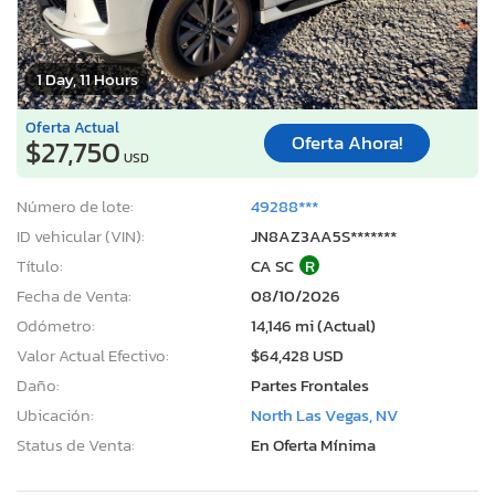
1 Day, 11 Hours
Oferta Actual
Oferta Ahora!
$27,750
USD
Número de lote:
49288***
ID vehicular (VIN):
JN8AZ3AA5S*******
Título:
CA SC
R
Fecha de Venta:
08/10/2026
Odómetro:
14,146 mi (Actual)
Valor Actual Efectivo:
$64,428 USD
Daño:
Partes Frontales
Ubicación:
North Las Vegas, NV
Status de Venta:
En Oferta Mínima