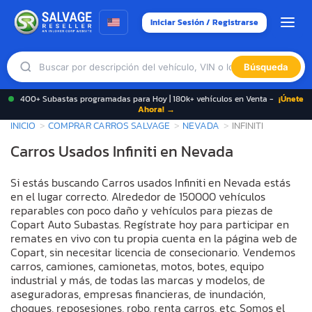
Iniciar Sesión / Registrarse
Búsqueda
400+ Subastas programadas para Hoy | 180k+ vehículos en Venta -
¡Únete
Ahora! →
INICIO
COMPRAR CARROS SALVAGE
NEVADA
INFINITI
Carros Usados Infiniti en Nevada
Si estás buscando Carros usados Infiniti en Nevada estás
en el lugar correcto. Alrededor de 150000 vehículos
reparables con poco daño y vehículos para piezas de
Copart Auto Subastas. Regístrate hoy para participar en
remates en vivo con tu propia cuenta en la página web de
Copart, sin necesitar licencia de consecionario. Vendemos
carros, camiones, camionetas, motos, botes, equipo
industrial y más, de todas las marcas y modelos, de
aseguradoras, empresas financieras, de inundación,
choques, reposesiones, robo, renta carros, etc. Somos el