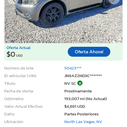
Oferta Actual
Oferta Ahora!
$0
USD
Número de lote:
50423***
ID vehicular (VIN):
JN8AZ2NDXC*******
Título:
NV SC
R
Fecha de Venta:
Proximamente
Odómetro:
193,007 mi (No Actual)
Valor Actual Efectivo:
$4,881 USD
Daño:
Partes Posteriores
Ubicación:
North Las Vegas, NV