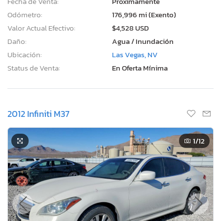
Fecha de Venta:
Proximamente
Odómetro:
176,996 mi (Exento)
Valor Actual Efectivo:
$4,528 USD
Daño:
Agua / Inundación
Ubicación:
Las Vegas, NV
Status de Venta:
En Oferta Mínima
2012 Infiniti M37
1
/12