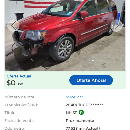
Oferta Actual
Oferta Ahora!
$0
USD
Número de lote:
59245***
ID vehicular (VIN):
2C4RC1HG0F*******
Título:
NH ST
R
Fecha de Venta:
Proximamente
Odómetro:
77,623 mi (Actual)