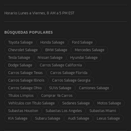
Horario: Lunes a Viernes, 8 AM a 5 PM EST
BÚSQUEDAS POPULARES
Toyota Salvage
Honda Salvage
Ford Salvage
Chevrolet Salvage
BMW Salvage
Mercedes Salvage
Tesla Salvage
Nissan Salvage
Hyundai Salvage
Dodge Salvage
Carros Salvage California
Carros Salvage Texas
Carros Salvage Florida
Carros Salvage Illinois
Carros Salvage Georgia
Carros Salvage Ohio
SUVs Salvage
Camiones Salvage
Títulos Limpios
Comprar Ya Carros
Vehículos con Título Salvage
Sedanes Salvage
Motos Salvage
Subastas Houston
Subastas Los Angeles
Subastas Miami
KIA Salvage
Subaru Salvage
Audi Salvage
Lexus Salvage