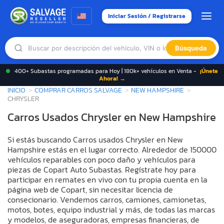
Iniciar Sesión / Registrarse
Búsqueda
400+ Subastas programadas para Hoy | 180k+ vehículos en Venta -
¡Únete
Ahora! →
INICIO
COMPRAR CARROS SALVAGE
NEW HAMPSHIRE
CHRYSLER
Carros Usados Chrysler en New Hampshire
Si estás buscando Carros usados Chrysler en New
Hampshire estás en el lugar correcto. Alrededor de 150000
vehículos reparables con poco daño y vehículos para
piezas de Copart Auto Subastas. Regístrate hoy para
participar en remates en vivo con tu propia cuenta en la
página web de Copart, sin necesitar licencia de
consecionario. Vendemos carros, camiones, camionetas,
motos, botes, equipo industrial y más, de todas las marcas
y modelos, de aseguradoras, empresas financieras, de