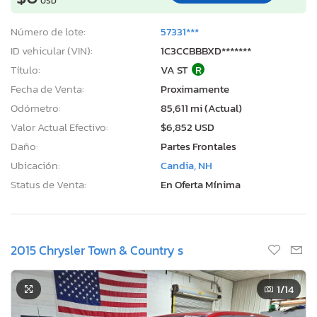
USD
Número de lote:
57331***
ID vehicular (VIN):
1C3CCBBBXD*******
Título:
VA ST
R
Fecha de Venta:
Proximamente
Odómetro:
85,611 mi (Actual)
Valor Actual Efectivo:
$6,852 USD
Daño:
Partes Frontales
Ubicación:
Candia, NH
Status de Venta:
En Oferta Mínima
2015 Chrysler Town & Country s
1
/14