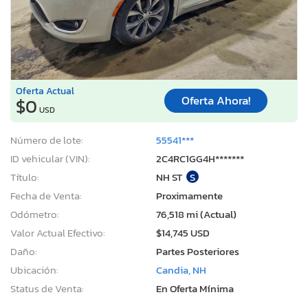
Oferta Actual
Oferta Ahora!
$0
USD
Número de lote:
55541***
ID vehicular (VIN):
2C4RC1GG4H*******
Título:
NH ST
S
Fecha de Venta:
Proximamente
Odómetro:
76,518 mi (Actual)
Valor Actual Efectivo:
$14,745 USD
Daño:
Partes Posteriores
Ubicación:
Candia, NH
Status de Venta:
En Oferta Mínima