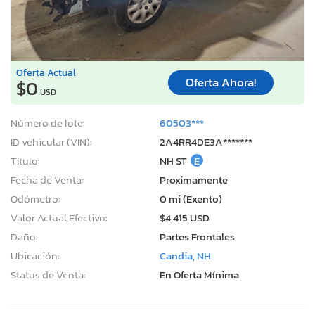
Oferta Actual
Oferta Ahora!
$0
USD
Número de lote:
60503***
ID vehicular (VIN):
2A4RR4DE3A*******
Título:
NH ST
E
Fecha de Venta:
Proximamente
Odómetro:
0 mi (Exento)
Valor Actual Efectivo:
$4,415 USD
Daño:
Partes Frontales
Ubicación:
Candia, NH
Status de Venta:
En Oferta Mínima