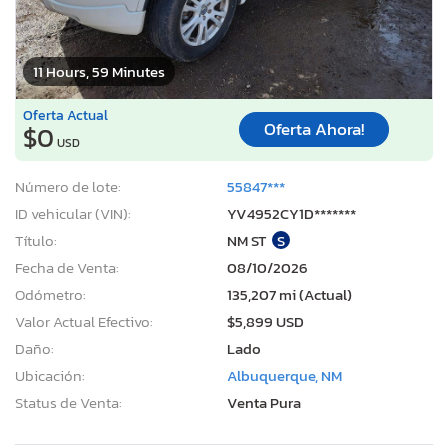
11 Hours, 59 Minutes
Oferta Actual
Oferta Ahora!
$0
USD
Número de lote:
55847***
ID vehicular (VIN):
YV4952CY1D*******
Título:
NM ST
S
Fecha de Venta:
08/10/2026
Odómetro:
135,207 mi (Actual)
Valor Actual Efectivo:
$5,899 USD
Daño:
Lado
Ubicación:
Albuquerque, NM
Status de Venta:
Venta Pura