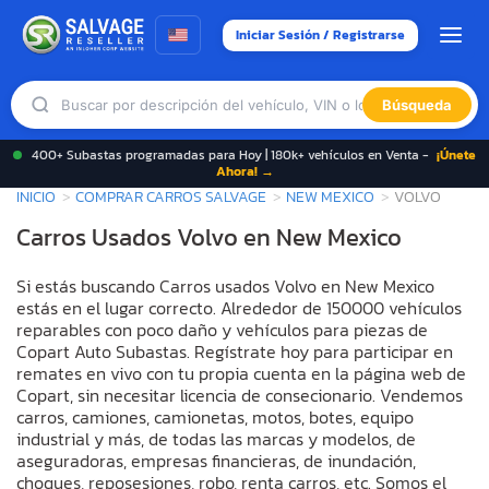
Iniciar Sesión / Registrarse
Búsqueda
400+ Subastas programadas para Hoy | 180k+ vehículos en Venta -
¡Únete
Ahora! →
INICIO
COMPRAR CARROS SALVAGE
NEW MEXICO
VOLVO
Carros Usados Volvo en New Mexico
Si estás buscando Carros usados Volvo en New Mexico
estás en el lugar correcto. Alrededor de 150000 vehículos
reparables con poco daño y vehículos para piezas de
Copart Auto Subastas. Regístrate hoy para participar en
remates en vivo con tu propia cuenta en la página web de
Copart, sin necesitar licencia de consecionario. Vendemos
carros, camiones, camionetas, motos, botes, equipo
industrial y más, de todas las marcas y modelos, de
aseguradoras, empresas financieras, de inundación,
choques, reposesiones, robo, renta carros, etc. Somos el