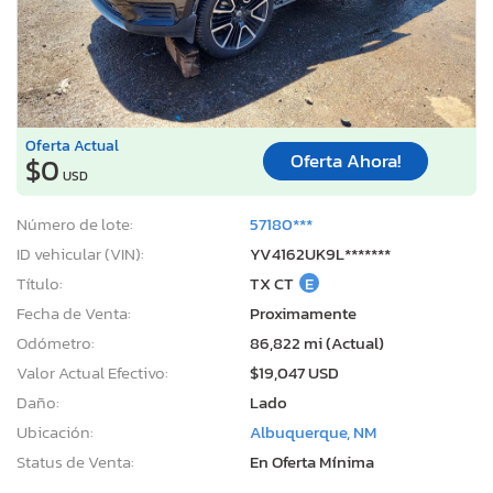
Oferta Actual
Oferta Ahora!
$0
USD
Número de lote:
57180***
ID vehicular (VIN):
YV4162UK9L*******
Título:
TX CT
E
Fecha de Venta:
Proximamente
Odómetro:
86,822 mi (Actual)
Valor Actual Efectivo:
$19,047 USD
Daño:
Lado
Ubicación:
Albuquerque, NM
Status de Venta:
En Oferta Mínima