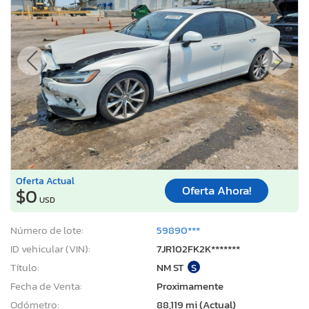
Oferta Actual
Oferta Ahora!
$0
USD
Número de lote:
59890***
ID vehicular (VIN):
7JR102FK2K*******
Título:
NM ST
S
Fecha de Venta:
Proximamente
Odómetro:
88,119 mi (Actual)