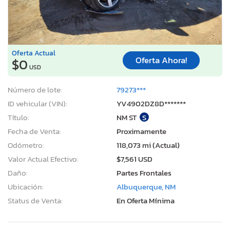
Oferta Actual
Oferta Ahora!
$0
USD
Número de lote:
79273***
ID vehicular (VIN):
YV4902DZ8D*******
Título:
NM ST
S
Fecha de Venta:
Proximamente
Odómetro:
118,073 mi (Actual)
Valor Actual Efectivo:
$7,561 USD
Daño:
Partes Frontales
Ubicación:
Albuquerque, NM
Status de Venta:
En Oferta Mínima