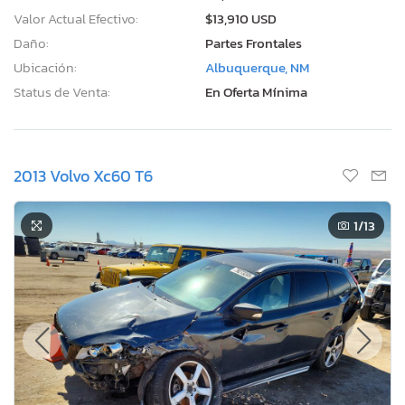
Valor Actual Efectivo:
$13,910 USD
Daño:
Partes Frontales
Ubicación:
Albuquerque, NM
Status de Venta:
En Oferta Mínima
2013 Volvo Xc60 T6
1
/13