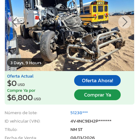
3 Days, 9 Hours
Oferta Actual
Oferta Ahora!
$0
USD
Compre Ya por
Comprar Ya
$6,800
USD
Número de lote:
51238***
ID vehicular (VIN):
4V4NC9EH2P*******
Título:
NM ST
Fecha de Venta:
08/13/2026