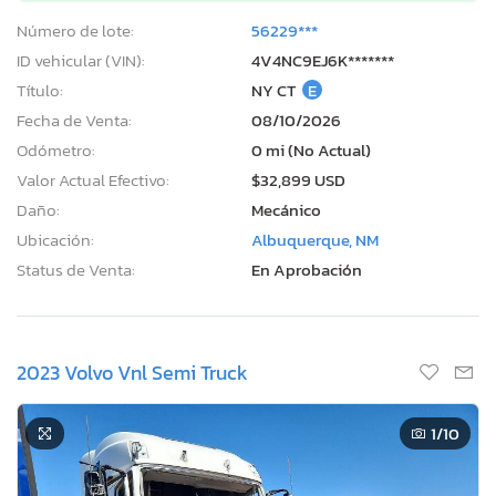
Número de lote:
56229***
ID vehicular (VIN):
4V4NC9EJ6K*******
Título:
NY CT
E
Fecha de Venta:
08/10/2026
Odómetro:
0 mi (No Actual)
Valor Actual Efectivo:
$32,899 USD
Daño:
Mecánico
Ubicación:
Albuquerque, NM
Status de Venta:
En Aprobación
2023 Volvo Vnl Semi Truck
1
/10