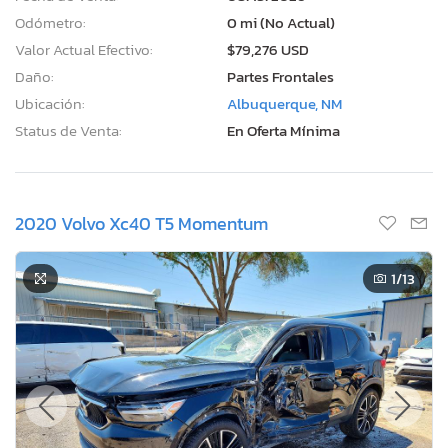
Odómetro:
0 mi (No Actual)
Valor Actual Efectivo:
$79,276 USD
Daño:
Partes Frontales
Ubicación:
Albuquerque, NM
Status de Venta:
En Oferta Mínima
2020 Volvo Xc40 T5 Momentum
1
/13