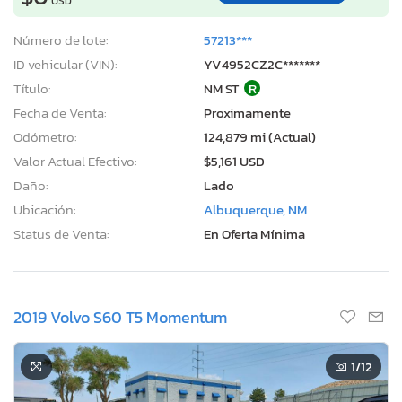
USD
Número de lote:
57213***
ID vehicular (VIN):
YV4952CZ2C*******
Título:
NM ST
R
Fecha de Venta:
Proximamente
Odómetro:
124,879 mi (Actual)
Valor Actual Efectivo:
$5,161 USD
Daño:
Lado
Ubicación:
Albuquerque, NM
Status de Venta:
En Oferta Mínima
2019 Volvo S60 T5 Momentum
1
/12