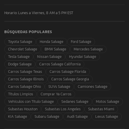
Horario: Lunes a Viernes, 8 AM a 5 PM EST
BÚSQUEDAS POPULARES
Toyota Salvage
Honda Salvage
Ford Salvage
Chevrolet Salvage
BMW Salvage
Mercedes Salvage
Tesla Salvage
Nissan Salvage
Hyundai Salvage
Dodge Salvage
Carros Salvage California
Carros Salvage Texas
Carros Salvage Florida
Carros Salvage Illinois
Carros Salvage Georgia
Carros Salvage Ohio
SUVs Salvage
Camiones Salvage
Títulos Limpios
Comprar Ya Carros
Vehículos con Título Salvage
Sedanes Salvage
Motos Salvage
Subastas Houston
Subastas Los Angeles
Subastas Miami
KIA Salvage
Subaru Salvage
Audi Salvage
Lexus Salvage