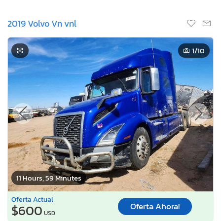
2019 Volvo Vn vnl
1
/10
11 Hours, 59 Minutes
Oferta Actual
Oferta Ahora!
$600
USD