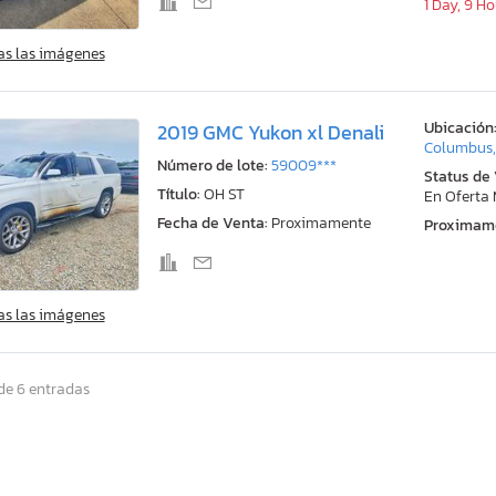
1 Day, 9 H
as las imágenes
Ubicación
2019 GMC Yukon xl Denali
Columbus
Número de lote:
59009***
Status de
Título:
OH ST
En Oferta
Fecha de Venta:
Proximamente
Proximam
as las imágenes
de 6 entradas