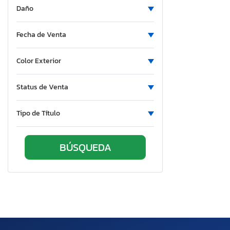
Daño
Nevada
New York
Fecha de Venta
Ohio
Oklahoma
Color Exterior
Ontario
Oregon
Status de Venta
Pennsylvania
Rhode Island
Tipo de Título
South Carolina
South Dakota
Tennessee
Texas
Utah
Virginia
Vermont
Washington