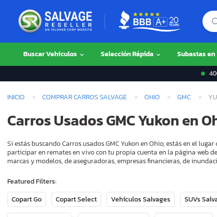
Buscar Vehículos
Selección Rápida
Subastas en
400
INICIO
COMPRAR CARROS SALVAGE
OHIO
GMC
YU
Carros Usados GMC Yukon en O
Si estás buscando Carros usados GMC Yukon en Ohio, estás en el lugar 
participar en remates en vivo con tu propia cuenta en la página web de
marcas y modelos, de aseguradoras, empresas financieras, de inundaci
Featured Filters:
Copart Go
Copart Select
Vehículos Salvages
SUVs Salv