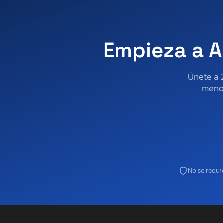
Wisconsin
Wyoming
Empieza a A
Únete a 
menos
No se requie