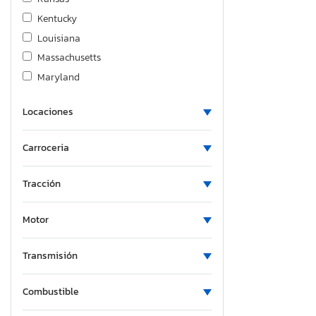
Kentucky
Louisiana
Massachusetts
Maryland
Maine
Locaciones
Michigan
Minnesota
Carroceria
Missouri
Mississippi
Tracción
Montana
North Carolina
Motor
North Dakota
Nebraska
Transmisión
New Hampshire
Combustible
New Jersey
New Mexico