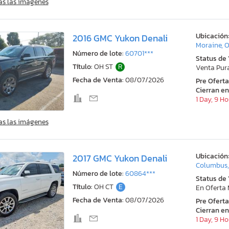
as las imágenes
Ubicación
2016 GMC Yukon Denali
Moraine, 
Número de lote:
60701***
Status de
Título:
OH ST
R
Venta Pur
Fecha de Venta:
08/07/2026
Pre Ofert
Cierran en
1 Day, 9 H
as las imágenes
Ubicación
2017 GMC Yukon Denali
Columbus
Número de lote:
60864***
Status de
Título:
OH CT
E
En Oferta
Fecha de Venta:
08/07/2026
Pre Ofert
Cierran en
1 Day, 9 H