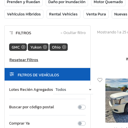
Prenden y Ruedan
Daño por Inundación
Motor Quemado
Vehículos Híbridos
Rental Vehicles
Venta Pura
Nuevas
Mostrando 1 a 25 
FILTROS
−
Ocultar filtro
GMC
Yukon
Ohio
FILTROS DE VEHÍCULOS
Lotes Recién Agregados
Buscar por código postal
Comprar Ya