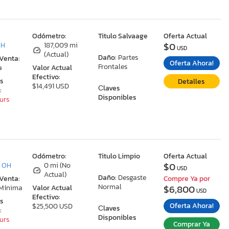
:
Odómetro:
Titulo Salvaage
Oferta Actual
$0
OH
187,009 mi
USD
(Actual)
Daño:
Partes
 Venta:
Oferta Ahora!
Frontales
a
Valor Actual
Efectivo:
as
Detalles
$14,491 USD
Сlaves
:
Disponibles
ours
:
Odómetro:
Titulo Limpio
Oferta Actual
$0
, OH
0 mi (No
USD
Actual)
Daño:
Desgaste
 Venta:
Compre Ya por
Normal
$6,800
 Mínima
Valor Actual
USD
Efectivo:
as
Oferta Ahora!
$25,500 USD
Сlaves
:
Disponibles
ours
Comprar Ya