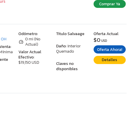
ours
Comprar Ya
:
Odómetro:
Titulo Salvaage
Oferta Actual
$0
, OH
0 mi (No
USD
Actual)
Daño:
Interior
 Venta:
Oferta Ahora!
Quemado
 Mínima
Valor Actual
Efectivo:
ente
Detalles
$19,150 USD
Claves no
disponibles