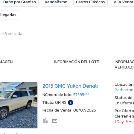
Daño por Granizo
Vandalismo
Carros Clásicos
A la Venta
 llegadas
de 6 entradas
IMAGEN
INFORMACIÓN DEL LOTE
INFORMAC
VEHÍCULO
Ubicación
2015 GMC Yukon Denali
Barberton
Número de lote:
57395***
Status de
Título:
OH RS
S
En Oferta
Fecha de Venta:
08/07/2026
Pre Ofert
Cierran en
1 Day, 9 H