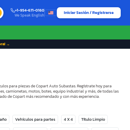
+1-954-671-0160
Iniciar Sesión / Registrarse
We Speak English
ora! →
culos para piezas de Copart Auto Subastas. Regístrate hoy para
es, camionetas, motos, botes, equipo industrial y más, de todas las
strado de Copart más recomendado y con más experiencia.
Daño
Vehículos para partes
4 X 4
Título Limpio