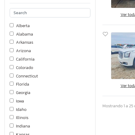
Ver tod
Alberta
Alabama
Arkansas
Arizona
California
Colorado
Connecticut
Florida
Ver tod
Georgia
Iowa
Mostrando 1 a 25 
Idaho
Illinois
Indiana
Kansas