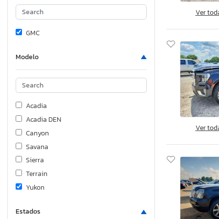
Ver tod
GMC
Modelo
Acadia
Acadia DEN
Ver tod
Canyon
Savana
Sierra
Terrain
Yukon
Estados