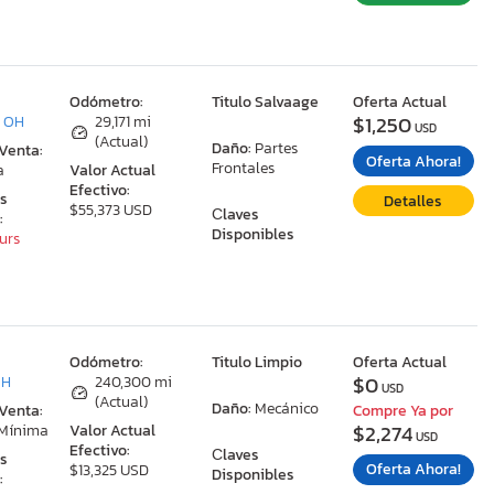
:
Odómetro:
Titulo Salvaage
Oferta Actual
$1,250
, OH
29,171 mi
USD
(Actual)
Daño:
Partes
 Venta:
Oferta Ahora!
Frontales
a
Valor Actual
Efectivo:
as
Detalles
$55,373 USD
Сlaves
:
Disponibles
ours
:
Odómetro:
Titulo Limpio
Oferta Actual
$0
OH
240,300 mi
USD
(Actual)
Daño:
Mecánico
 Venta:
Compre Ya por
$2,274
 Mínima
Valor Actual
USD
Efectivo:
Сlaves
as
Oferta Ahora!
$13,325 USD
Disponibles
: