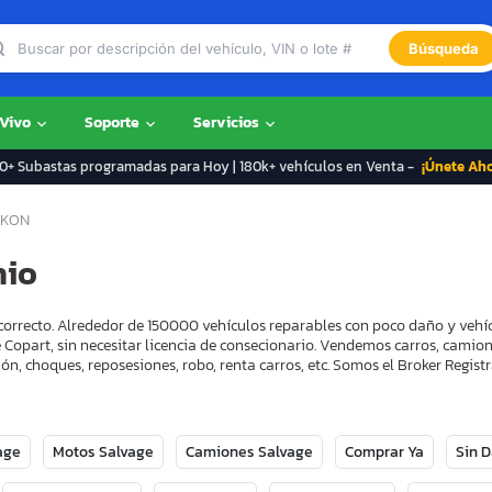
Búsqueda
 Vivo
Soporte
Servicios
+ Subastas programadas para Hoy | 180k+ vehículos en Venta -
¡Únete Ah
KON
hio
correcto. Alrededor de 150000 vehículos reparables con poco daño y vehí
 Copart, sin necesitar licencia de consecionario. Vendemos carros, camion
ón, choques, reposesiones, robo, renta carros, etc. Somos el Broker Regi
age
Motos Salvage
Camiones Salvage
Comprar Ya
Sin 