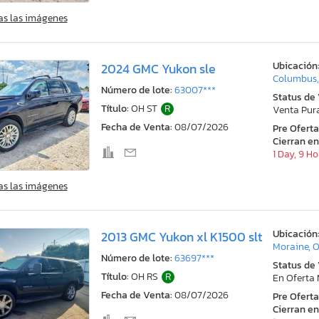
as las imágenes
Ubicación
2024 GMC Yukon sle
Columbus
Número de lote:
63007***
Status de
Título:
OH ST
R
Venta Pur
Fecha de Venta:
08/07/2026
Pre Ofert
Cierran en
1 Day, 9 H
as las imágenes
Ubicación
2013 GMC Yukon xl K1500 slt
Moraine, 
Número de lote:
63697***
Status de
Título:
OH RS
R
En Oferta
Fecha de Venta:
08/07/2026
Pre Ofert
Cierran en