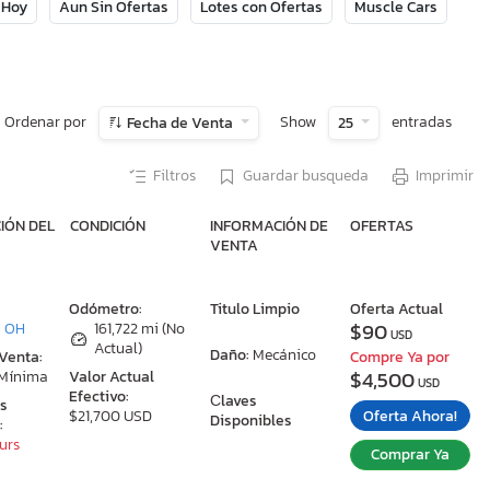
 Hoy
Aun Sin Ofertas
Lotes con Ofertas
Muscle Cars
Ordenar por
Show
entradas
Fecha de Venta
25
Filtros
Guardar busqueda
Imprimir
IÓN DEL
CONDICIÓN
INFORMACIÓN DE
OFERTAS
VENTA
:
Odómetro:
Titulo Limpio
Oferta Actual
$90
, OH
161,722 mi (No
USD
Actual)
Daño:
Mecánico
 Venta:
Compre Ya por
$4,500
 Mínima
Valor Actual
USD
Efectivo:
Сlaves
as
Oferta Ahora!
$21,700 USD
Disponibles
:
ours
Comprar Ya