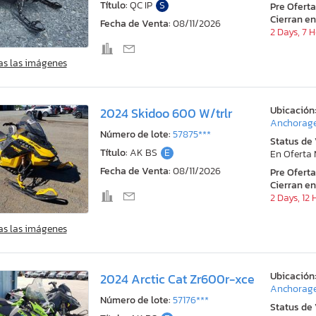
Título:
QC IP
S
Pre Ofert
Cierran en
Fecha de Venta:
08/11/2026
2 Days, 7 
as las imágenes
Ubicación
2024 Skidoo 600 W/trlr
Anchorage
Número de lote:
57875***
Status de
Título:
AK BS
E
En Oferta
Fecha de Venta:
08/11/2026
Pre Ofert
Cierran en
2 Days, 12
as las imágenes
Ubicación
2024 Arctic Cat Zr600r-xce
Anchorage
Número de lote:
57176***
Status de