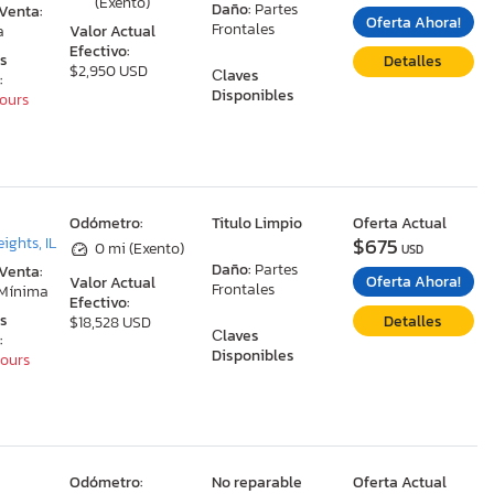
(Exento)
Daño:
Partes
 Venta:
Oferta Ahora!
Frontales
a
Valor Actual
Efectivo:
as
Detalles
$2,950 USD
Сlaves
:
Disponibles
Hours
:
Odómetro:
Titulo Limpio
Oferta Actual
$675
ights, IL
0 mi (Exento)
USD
Daño:
Partes
 Venta:
Oferta Ahora!
Valor Actual
Frontales
 Mínima
Efectivo:
as
Detalles
$18,528 USD
Сlaves
:
Disponibles
Hours
:
Odómetro:
No reparable
Oferta Actual