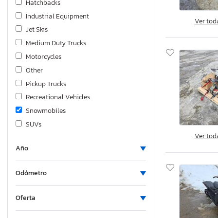
Hatchbacks
Industrial Equipment
Ver tod
Jet Skis
Medium Duty Trucks
Motorcycles
Other
Pickup Trucks
Recreational Vehicles
Snowmobiles
SUVs
Ver tod
Trailers
Año
Heavy Duty Trucks
VANs/Minivans
Odómetro
Wagons
Oferta