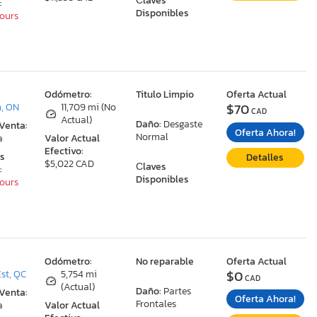
Сlaves
:
Disponibles
Hours
:
Odómetro:
Titulo Limpio
Oferta Actual
$70
, ON
11,709 mi (No
CAD
Actual)
Daño:
Desgaste
 Venta:
Oferta Ahora!
Normal
a
Valor Actual
Efectivo:
as
Detalles
$5,022 CAD
Сlaves
:
Disponibles
Hours
:
Odómetro:
No reparable
Oferta Actual
$0
st, QC
5,754 mi
CAD
(Actual)
Daño:
Partes
 Venta:
Oferta Ahora!
Frontales
a
Valor Actual