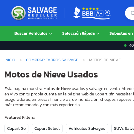
Buscar Vehículos
Selección Rápida
Subastas en
400
INICIO
COMPRAR CARROS SALVAGE
MOTOS DE NIEVE
Motos de Nieve Usados
Esta página muestra Motos de Nieve usados y salvage en venta. Alrede
en vivo con tu propia cuenta en la página web de Copart, sin necesitar
aseguradoras, empresas financieras, de inundación, choques, reposesion
más recomendado y con más experiencia.
Featured Filters:
Copart Go
Copart Select
Vehículos Salvages
SUVs Salv