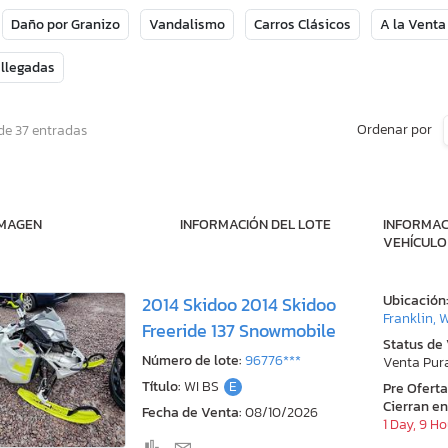
Daño por Granizo
Vandalismo
Carros Clásicos
A la Venta
 llegadas
Ordenar por
de 37 entradas
IMAGEN
INFORMACIÓN DEL LOTE
INFORMAC
VEHÍCULO
Ubicación
2014 Skidoo 2014 Skidoo
Franklin, 
Freeride 137 Snowmobile
Status de
Número de lote:
96776***
Venta Pur
Título:
WI BS
E
Pre Ofert
Cierran en
Fecha de Venta:
08/10/2026
1 Day, 9 H