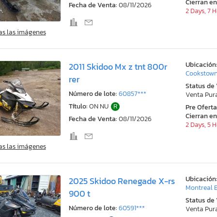
Cierran en
Fecha de Venta:
08/11/2026
2 Days, 7 
as las imágenes
Ubicación
2011 Skidoo Mx z tnt 800r
Cookstown
rer
Status de
Número de lote:
60857***
Venta Pur
Título:
ON NU
R
Pre Ofert
Cierran en
Fecha de Venta:
08/11/2026
2 Days, 5 
as las imágenes
Ubicación
2025 Skidoo Renegade X-rs
Montreal E
900 t
Status de
Número de lote:
60591***
Venta Pur