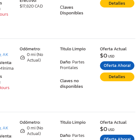
Efectivo:
as
Detalles
$17,820 CAD
Сlaves
:
Disponibles
Hours
:
Odómetro:
Titulo Limpio
Oferta Actual
$0
, AK
0 mi (No
USD
Actual)
Daño:
Partes
 Venta:
Oferta Ahora!
Frontales
 Mínima
as
Detalles
Claves no
:
disponibles
 Hours
:
Odómetro:
Titulo Limpio
Oferta Actual
$0
, AK
0 mi (No
USD
Actual)
Daño:
Partes
 Venta:
Oferta Ahora!