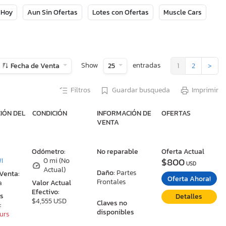
 Hoy
Aun Sin Ofertas
Lotes con Ofertas
Muscle Cars
Show
entradas
Fecha de Venta
25
1
2
>
Filtros
Guardar busqueda
Imprimir
IÓN DEL
CONDICIÓN
INFORMACIÓN DE
OFERTAS
VENTA
:
Odómetro:
No reparable
Oferta Actual
$800
WI
0 mi (No
USD
Actual)
Daño:
Partes
 Venta:
Oferta Ahora!
Frontales
a
Valor Actual
Efectivo:
as
Detalles
$4,555 USD
Claves no
:
disponibles
ours