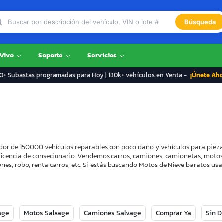
Búsqueda
 Vivo
Soporte
Servicios
+ Subastas programadas para Hoy | 180k+ vehículos en Venta -
¡Únete Ah
dor de 150000 vehículos reparables con poco daño y vehículos para pieza
 licencia de consecionario. Vendemos carros, camiones, camionetas, motos
es, robo, renta carros, etc. Si estás buscando Motos de Nieve baratos usa
age
Motos Salvage
Camiones Salvage
Comprar Ya
Sin 