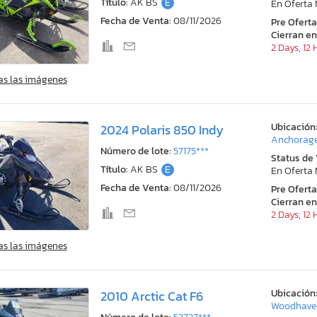
Título:
AK BS
E
En Oferta
Fecha de Venta:
08/11/2026
Pre Ofert
Cierran en
2 Days, 12
as las imágenes
Ubicación
2024 Polaris 850 Indy
Anchorage
Número de lote:
57175***
Status de
Título:
AK BS
E
En Oferta
Fecha de Venta:
08/11/2026
Pre Ofert
Cierran en
2 Days, 12
as las imágenes
Ubicación
2010 Arctic Cat F6
Woodhaven