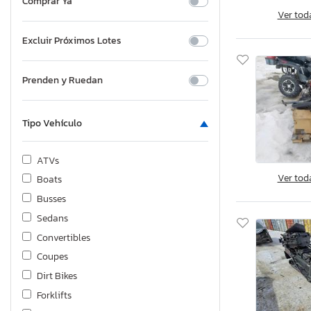
Comprar Ya
Ver tod
Excluir Próximos Lotes
Prenden y Ruedan
Tipo Vehículo
ATVs
Ver tod
Boats
Busses
Sedans
Convertibles
Coupes
Dirt Bikes
Forklifts