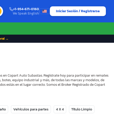
+1-954-671-0160
Iniciar Sesión / Registrarse
We Speak English
ora! →
s en Copart Auto Subastas. Regístrate hoy para participar en remates
, botes, equipo industrial y más, de todas las marcas y modelos, de
dos estás en el lugar correcto. Somos el Broker Registrado de Copart
Daño
Vehículos para partes
4 X 4
Título Limpio