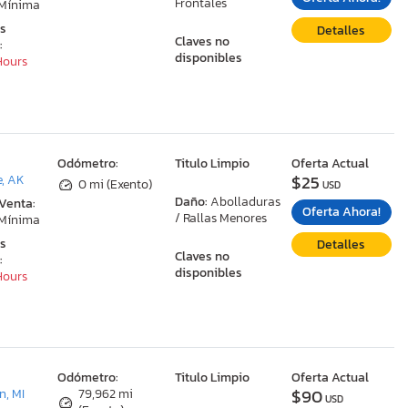
Frontales
 Mínima
as
Detalles
Claves no
:
disponibles
 Hours
:
Odómetro:
Titulo Limpio
Oferta Actual
$25
, AK
0 mi (Exento)
USD
Daño:
Abolladuras
 Venta:
Oferta Ahora!
/ Rallas Menores
 Mínima
as
Detalles
Claves no
:
disponibles
 Hours
:
Odómetro:
Titulo Limpio
Oferta Actual
$90
, MI
79,962 mi
USD