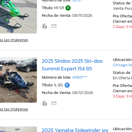
Número de lote:
53727***
Status de
Título:
MI SR
R
Venta Pur
Fecha de Venta:
08/11/2026
Pre Ofert
Cierran en
2 Days, 5 
as las imágenes
Ubicación
2025 Skidoo 2025 Ski-doo
Chicago He
Summit Expert 154 85
Status de
Número de lote:
41901***
En Oferta
Título:
IL BS
E
Pre Ofert
Cierran en
Fecha de Venta:
08/12/2026
3 Days, 9 
as las imágenes
Ubicación
2025 Yamaha Sidewinder srx