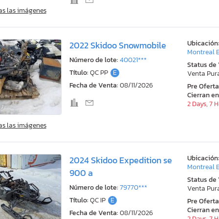
as las imágenes
Ubicación
2022 Skidoo Snowmobile
Montreal E
Número de lote:
40021***
Status de
Título:
QC PP
E
Venta Pur
Fecha de Venta:
08/11/2026
Pre Ofert
Cierran en
2 Days, 7 
as las imágenes
Ubicación
2024 Skidoo Expedition se
Montreal E
900 a
Status de
Número de lote:
79770***
Venta Pur
Título:
QC IP
E
Pre Ofert
Cierran en
Fecha de Venta:
08/11/2026
2 Days, 7 