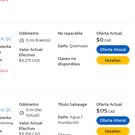
:
Odómetro:
No reparable
Oferta Actual
$0
st, QC
0 mi (Exento)
CAD
Daño:
Quemado
 Venta:
Oferta Ahora!
Valor Actual
a
Efectivo:
Claves no
as
Detalles
$4,275 CAD
disponibles
:
Hours
:
Odómetro:
Titulo Salvaage
Oferta Actual
$175
st, QC
0 mi (No
CAD
Actual)
Daño:
Agua /
 Venta:
Oferta Ahora!
Inundación
 Mínima
Valor Actual
Efectivo:
as
Detalles
$11,358 CAD