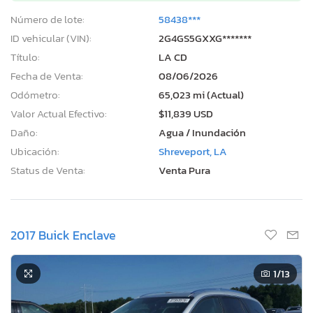
Número de lote:
58438***
ID vehicular (VIN):
2G4GS5GXXG*******
Título:
LA CD
Fecha de Venta:
08/06/2026
Odómetro:
65,023 mi (Actual)
Valor Actual Efectivo:
$11,839 USD
Daño:
Agua / Inundación
Ubicación:
Shreveport, LA
Status de Venta:
Venta Pura
2017 Buick Enclave
1
/13