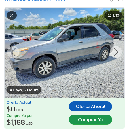
1
/13
4 Days, 6 Hours
Oferta Actual
Oferta Ahora!
$0
USD
Compre Ya por
Comprar Ya
$1,188
USD