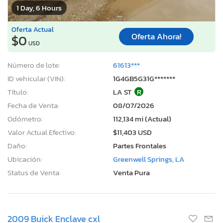
1 Day, 6 Hours
Oferta Actual
Oferta Ahora!
$0
USD
Número de lote:
61613***
ID vehicular (VIN):
1G4GB5G31G*******
Título:
LA ST
R
Fecha de Venta:
08/07/2026
Odómetro:
112,134 mi (Actual)
Valor Actual Efectivo:
$11,403 USD
Daño:
Partes Frontales
Ubicación:
Greenwell Springs, LA
Status de Venta:
Venta Pura
2009 Buick Enclave cxl