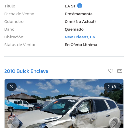
Título:
LA ST
E
Fecha de Venta:
Proximamente
Odómetro:
0 mi (No Actual)
Daño:
Quemado
Ubicación:
New Orleans, LA
Status de Venta:
En Oferta Mínima
2010 Buick Enclave
1
/13