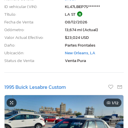
ID vehicular (VIN):
KL47LBEP7S*******
Título:
LA ST
R
Fecha de Venta:
08/12/2026
Odómetro:
13,674 mi (Actual)
Valor Actual Efectivo:
$23,024 USD
Daño:
Partes Frontales
Ubicación:
New Orleans, LA
Status de Venta:
Venta Pura
1995 Buick Lesabre Custom
1
/12