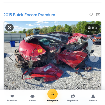
2015 Buick Encore Premium
1
/13
🔍
❤
👁
💳
👤
Oferta Actual
Favoritos
Vistos
Búsqueda
Depósitos
Cuenta
Oferta Ahora!
$0
USD