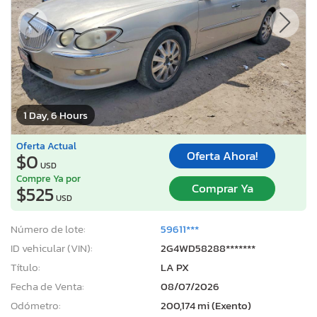
1 Day, 6 Hours
Oferta Actual
Oferta Ahora!
$0
USD
Compre Ya por
Comprar Ya
$525
USD
Número de lote:
59611***
ID vehicular (VIN):
2G4WD58288*******
Título:
LA PX
Fecha de Venta:
08/07/2026
Odómetro:
200,174 mi (Exento)