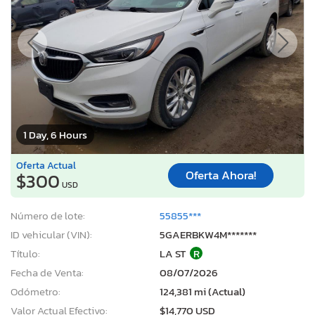
1 Day, 6 Hours
Oferta Actual
Oferta Ahora!
$300
USD
Número de lote:
55855***
ID vehicular (VIN):
5GAERBKW4M*******
Título:
LA ST
R
Fecha de Venta:
08/07/2026
Odómetro:
124,381 mi (Actual)
Valor Actual Efectivo:
$14,770 USD