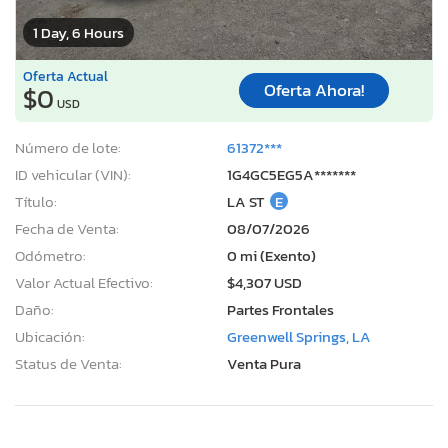
1 Day, 6 Hours
Oferta Actual
Oferta Ahora!
$0
USD
Número de lote:
61372***
ID vehicular (VIN):
1G4GC5EG5A*******
Título:
LA ST
E
Fecha de Venta:
08/07/2026
Odómetro:
0 mi (Exento)
Valor Actual Efectivo:
$4,307 USD
Daño:
Partes Frontales
Ubicación:
Greenwell Springs, LA
Status de Venta:
Venta Pura