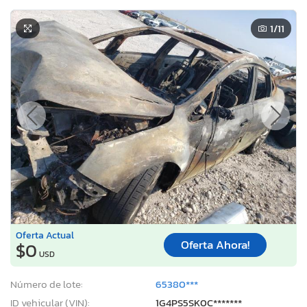
1
/11
Oferta Actual
Oferta Ahora!
$0
USD
Número de lote:
65380***
ID vehicular (VIN):
1G4PS5SK0C*******