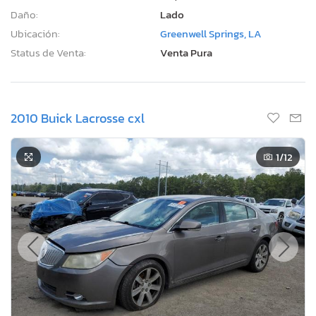
Daño:
Lado
Ubicación:
Greenwell Springs, LA
Status de Venta:
Venta Pura
2010 Buick Lacrosse cxl
1
/12