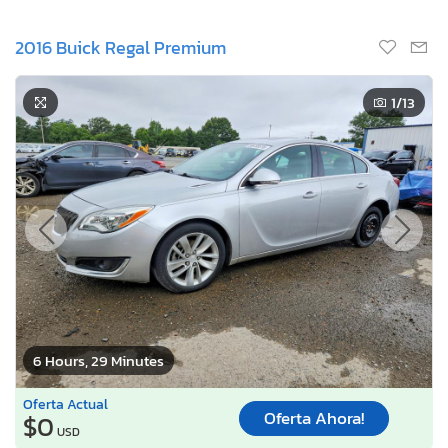
2016 Buick Regal Premium
1
/13
6 Hours, 29 Minutes
Oferta Actual
Oferta Ahora!
$0
USD