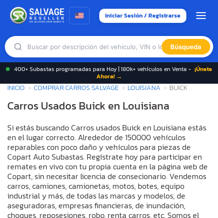
Iniciar Sesión / Registrarse
Búsqueda
400+ Subastas programadas para Hoy | 180k+ vehículos en Venta -
¡Únete
Ahora! →
INICIO
COMPRAR CARROS SALVAGE
LOUISIANA
BUICK
Carros Usados Buick en Louisiana
Si estás buscando Carros usados Buick en Louisiana estás
en el lugar correcto. Alrededor de 150000 vehículos
reparables con poco daño y vehículos para piezas de
Copart Auto Subastas. Regístrate hoy para participar en
remates en vivo con tu propia cuenta en la página web de
Copart, sin necesitar licencia de consecionario. Vendemos
carros, camiones, camionetas, motos, botes, equipo
industrial y más, de todas las marcas y modelos, de
aseguradoras, empresas financieras, de inundación,
choques, reposesiones, robo, renta carros, etc. Somos el