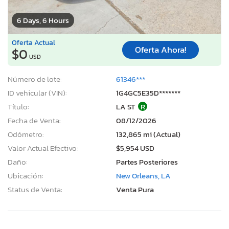
6 Days, 6 Hours
Oferta Actual
Oferta Ahora!
$0
USD
Número de lote:
61346***
ID vehicular (VIN):
1G4GC5E35D*******
Título:
LA ST
R
Fecha de Venta:
08/12/2026
Odómetro:
132,865 mi (Actual)
Valor Actual Efectivo:
$5,954 USD
Daño:
Partes Posteriores
Ubicación:
New Orleans, LA
Status de Venta:
Venta Pura