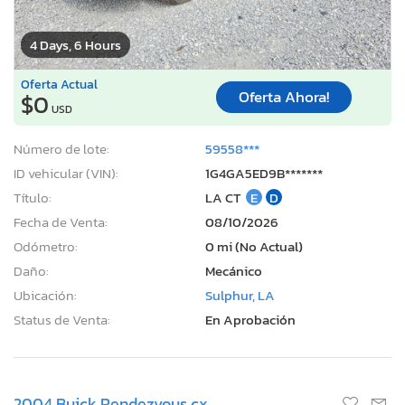
4 Days, 6 Hours
Oferta Actual
Oferta Ahora!
$0
USD
Número de lote:
59558***
ID vehicular (VIN):
1G4GA5ED9B*******
Título:
LA CT
E
D
Fecha de Venta:
08/10/2026
Odómetro:
0 mi (No Actual)
Daño:
Mecánico
Ubicación:
Sulphur, LA
Status de Venta:
En Aprobación
2004 Buick Rendezvous cx