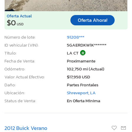
Oferta Actual
Oferta Ahora!
$0
USD
Número de lote:
91208***
ID vehicular (VIN):
5GAERDKW1K*******
Título:
LA CT
R
Fecha de Venta:
Proximamente
Odómetro:
102,750 mi (Actual)
Valor Actual Efectivo:
$17,958 USD
Daño:
Partes Frontales
Ubicación:
Shreveport, LA
Status de Venta:
En Oferta Mínima
2012 Buick Verano