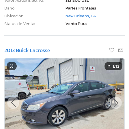
Valor Actual Efectivo:
$13,800 USD
Daño:
Partes Frontales
Ubicación:
New Orleans, LA
Status de Venta:
Venta Pura
2013 Buick Lacrosse
1
/12