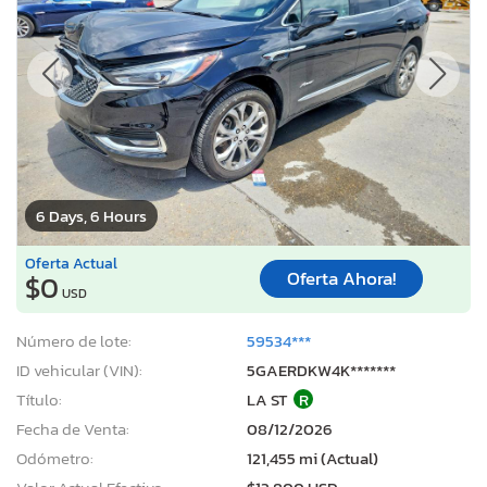
6 Days, 6 Hours
Oferta Actual
Oferta Ahora!
$0
USD
Número de lote:
59534***
ID vehicular (VIN):
5GAERDKW4K*******
Título:
LA ST
R
Fecha de Venta:
08/12/2026
Odómetro:
121,455 mi (Actual)