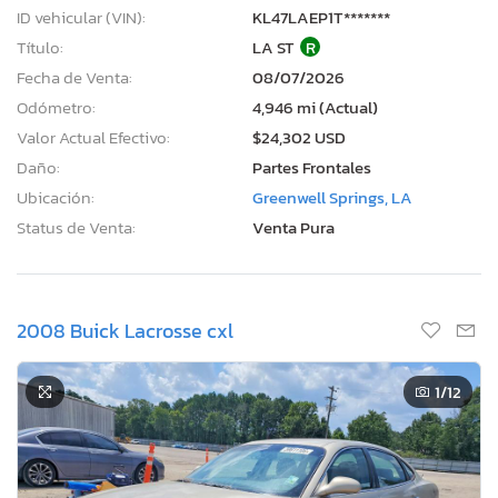
ID vehicular (VIN):
KL47LAEP1T*******
Título:
LA ST
R
Fecha de Venta:
08/07/2026
Odómetro:
4,946 mi (Actual)
Valor Actual Efectivo:
$24,302 USD
Daño:
Partes Frontales
Ubicación:
Greenwell Springs, LA
Status de Venta:
Venta Pura
2008 Buick Lacrosse cxl
1
/12