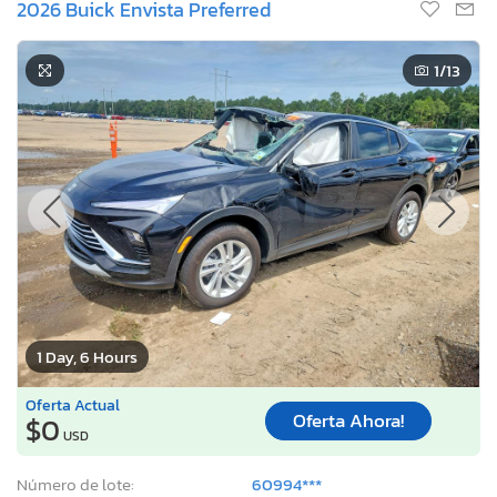
2026 Buick Envista Preferred
1
/13
1 Day, 6 Hours
Oferta Actual
Oferta Ahora!
$0
USD
Número de lote:
60994***