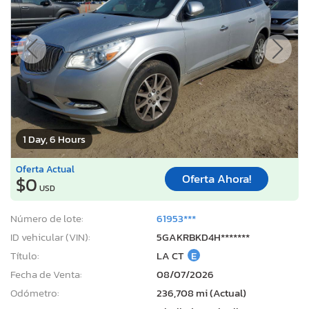
1 Day, 6 Hours
Oferta Actual
Oferta Ahora!
$0
USD
Número de lote:
61953***
ID vehicular (VIN):
5GAKRBKD4H*******
Título:
LA CT
E
Fecha de Venta:
08/07/2026
Odómetro:
236,708 mi (Actual)