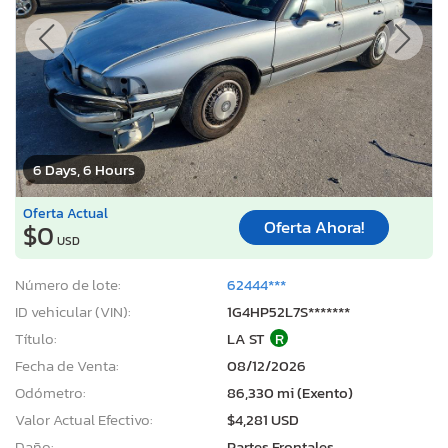
6 Days, 6 Hours
Oferta Actual
Oferta Ahora!
$0
USD
Número de lote:
62444***
ID vehicular (VIN):
1G4HP52L7S*******
Título:
LA ST
R
Fecha de Venta:
08/12/2026
Odómetro:
86,330 mi (Exento)
Valor Actual Efectivo:
$4,281 USD
Daño:
Partes Frontales