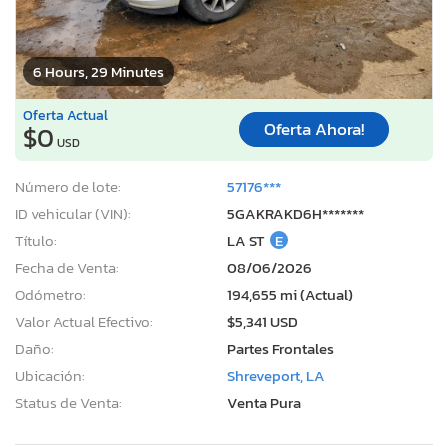
6 Hours, 29 Minutes
Oferta Actual
Oferta Ahora!
$0
USD
Número de lote:
57176***
ID vehicular (VIN):
5GAKRAKD6H*******
Título:
LA ST
E
Fecha de Venta:
08/06/2026
Odómetro:
194,655 mi (Actual)
Valor Actual Efectivo:
$5,341 USD
Daño:
Partes Frontales
Ubicación:
Shreveport, LA
Status de Venta:
Venta Pura