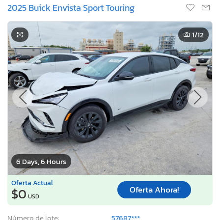
2025 Buick Envista Sport Touring
1
/12
6 Days, 6 Hours
Oferta Actual
Oferta Ahora!
$0
USD
Número de lote:
57687***