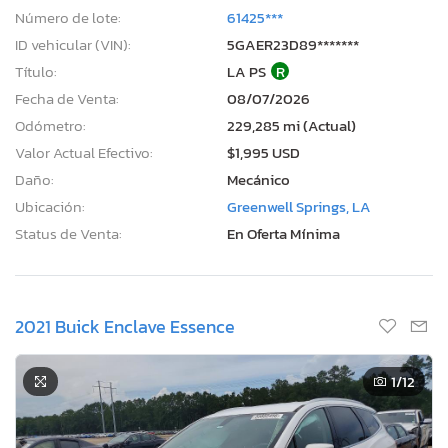
Número de lote:
61425***
ID vehicular (VIN):
5GAER23D89*******
Título:
LA PS
R
Fecha de Venta:
08/07/2026
Odómetro:
229,285 mi (Actual)
Valor Actual Efectivo:
$1,995 USD
Daño:
Mecánico
Ubicación:
Greenwell Springs, LA
Status de Venta:
En Oferta Mínima
2021 Buick Enclave Essence
1
/12