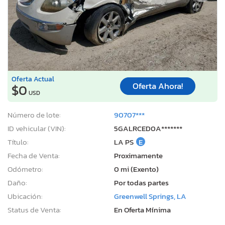
Oferta Actual
Oferta Ahora!
$0
USD
Número de lote:
90707***
ID vehicular (VIN):
5GALRCED0A*******
Título:
LA PS
E
Fecha de Venta:
Proximamente
Odómetro:
0 mi (Exento)
Daño:
Por todas partes
Ubicación:
Greenwell Springs, LA
Status de Venta:
En Oferta Mínima