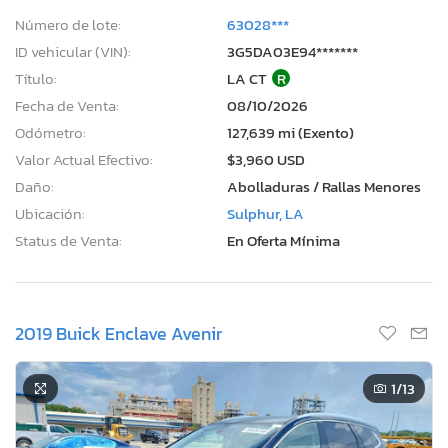
Número de lote:
63028***
ID vehicular (VIN):
3G5DA03E94*******
Título:
LA CT
R
Fecha de Venta:
08/10/2026
Odómetro:
127,639 mi (Exento)
Valor Actual Efectivo:
$3,960 USD
Daño:
Abolladuras / Rallas Menores
Ubicación:
Sulphur, LA
Status de Venta:
En Oferta Mínima
2019 Buick Enclave Avenir
1
/13