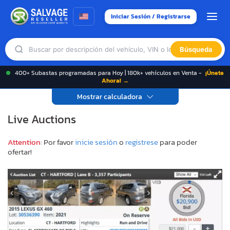
Iniciar Sesión / Registrarse
Búsqueda
400+ Subastas programadas para Hoy | 180k+ vehículos en Venta -
¡Únete
Ahora! →
Mostrar calculadora
Live Auctions
Attention
: Por favor
inicie sesión
o
registrese
para poder
ofertar!