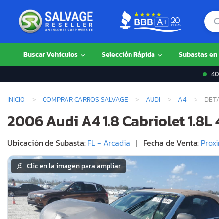
Buscar Vehículos
Selección Rápida
Subastas en
400
INICIO
COMPRAR CARROS SALVAGE
AUDI
A4
DETA
2006 Audi A4 1.8 Cabriolet 1.8L 
Ubicación de Subasta:
FL - Arcadia
|
Fecha de Venta:
Prox
Clic en la imagen para ampliar