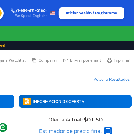
+1-954-671-0160
Iniciar Sesión / Registrarse
We Speak English
ora! →
ar a Watchlist
Comparar
Enviar por email
Imprimir
Volver a Resultados
INFORMACION DE OFERTA
Oferta Actual:
$0 USD
Estimador de precio final