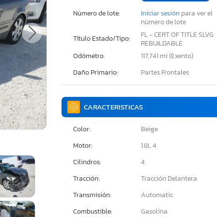
Número de lote:
Iniciar sesión
para ver el
número de lote
FL - CERT OF TITLE SLVG
Título Estado/Tipo:
REBUILDABLE
Odómetro:
117,741 mi (Exento)
Daño Primario:
Partes Frontales
CARACTERISTICAS
Color:
Beige
Motor:
1.8L 4
Cilindros:
4
Tracción:
Tracción Delantera
Transmisión:
Automatic
Combustible:
Gasolina