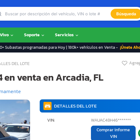
Búsqueda
 Vivo
Soporte
Servicios
+ Subastas programadas para Hoy | 180k+ vehículos en Venta -
¡Únete Ah
Agreg
LLES DEL LOTE
4 en venta en Arcadia, FL
imamente
DETALLES DEL LOTE
VIN:
WAUAC48H46*******
Comprar informe
VIN