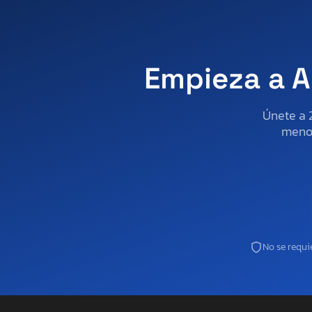
Empieza a A
Únete a 
menos
No se requie