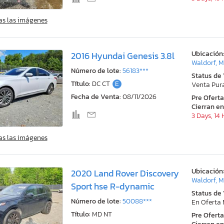
as las imágenes
Ubicación
2016 Hyundai Genesis 3.8l
Waldorf, 
Número de lote:
56183***
Status de
Título:
DC CT
E
Venta Pur
Fecha de Venta:
08/11/2026
Pre Ofert
Cierran en
3 Days, 14
as las imágenes
Ubicación
2020 Land Rover Discovery
Waldorf, 
Sport hse R-dynamic
Status de
Número de lote:
50088***
En Oferta
Título:
MD NT
Pre Ofert