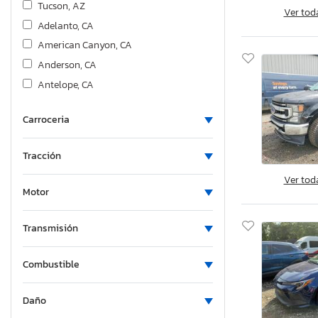
Tucson, AZ
Ver tod
Adelanto, CA
American Canyon, CA
Anderson, CA
Antelope, CA
Bakersfield, CA
Carroceria
Colton, CA
Fresno, CA
Tracción
Hayward, CA
Ver tod
Los Angeles, CA
Motor
Martinez, CA
Mentone, CA
Transmisión
Rancho Cucamonga, CA
Sacramento, CA
Combustible
San Diego, CA
Daño
San Martin, CA