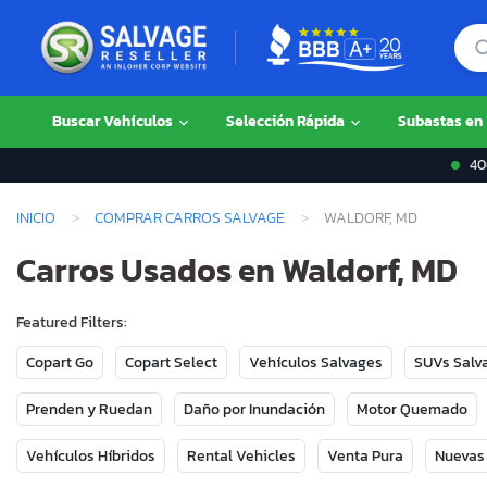
Buscar Vehículos
Selección Rápida
Subastas en
400
INICIO
COMPRAR CARROS SALVAGE
WALDORF, MD
Carros Usados en Waldorf, MD
Featured Filters:
Copart Go
Copart Select
Vehículos Salvages
SUVs Salv
Prenden y Ruedan
Daño por Inundación
Motor Quemado
Vehículos Híbridos
Rental Vehicles
Venta Pura
Nuevas