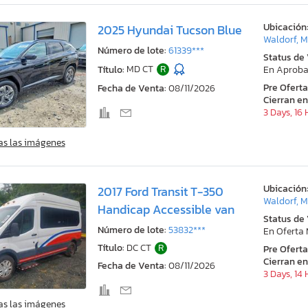
Ubicación
2025 Hyundai Tucson Blue
Waldorf, 
Número de lote:
61339***
Status de
Título:
MD CT
R
En Aproba
Pre Ofert
Fecha de Venta:
08/11/2026
Cierran en
3 Days, 16
as las imágenes
Ubicación
2017 Ford Transit T-350
Waldorf, 
Handicap Accessible van
Status de
Número de lote:
53832***
En Oferta
Título:
DC CT
R
Pre Ofert
Cierran en
Fecha de Venta:
08/11/2026
3 Days, 14
as las imágenes