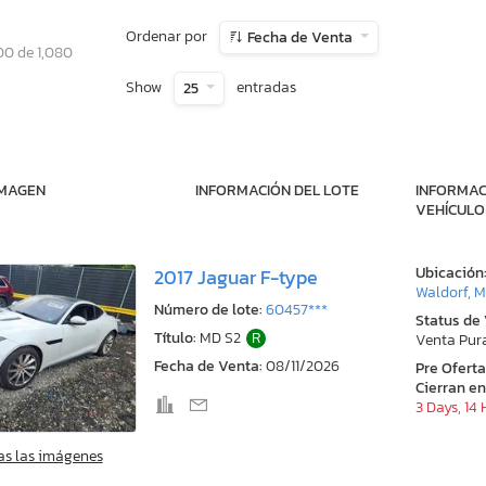
Ordenar por
Fecha de Venta
00 de 1,080
Show
entradas
25
IMAGEN
INFORMACIÓN DEL LOTE
INFORMAC
VEHÍCULO
Ubicación
2017 Jaguar F-type
Waldorf, 
Número de lote:
60457***
Status de
Título:
MD S2
R
Venta Pur
Fecha de Venta:
08/11/2026
Pre Ofert
Cierran en
3 Days, 14
as las imágenes