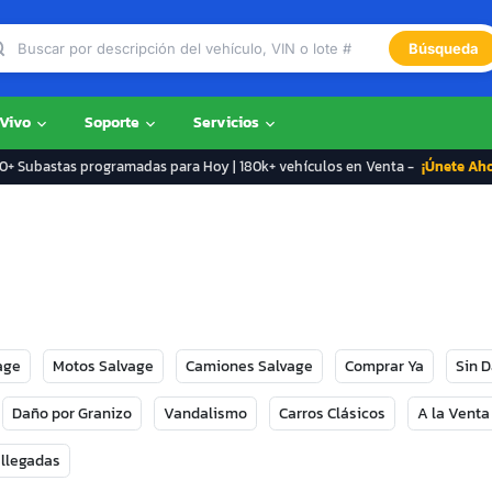
Búsqueda
 Vivo
Soporte
Servicios
+ Subastas programadas para Hoy | 180k+ vehículos en Venta -
¡Únete Ah
age
Motos Salvage
Camiones Salvage
Comprar Ya
Sin 
Daño por Granizo
Vandalismo
Carros Clásicos
A la Venta
 llegadas