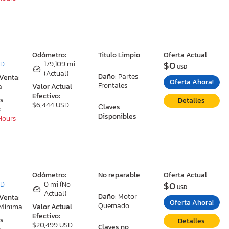
:
Odómetro:
Titulo Limpio
Oferta Actual
$0
MD
179,109 mi
USD
(Actual)
Daño:
Partes
 Venta:
Oferta Ahora!
Frontales
a
Valor Actual
Efectivo:
as
Detalles
$6,444 USD
Сlaves
:
Disponibles
 Hours
:
Odómetro:
No reparable
Oferta Actual
$0
MD
0 mi (No
USD
Actual)
Daño:
Motor
 Venta:
Oferta Ahora!
Quemado
 Mínima
Valor Actual
Efectivo:
as
Detalles
$20,499 USD
Claves no