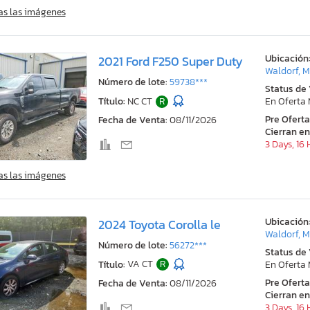
as las imágenes
Ubicación
2021 Ford F250 Super Duty
Waldorf, 
Número de lote:
59738***
Status de
Título:
NC CT
R
En Oferta
Pre Ofert
Fecha de Venta:
08/11/2026
Cierran en
3 Days, 16
as las imágenes
Ubicación
2024 Toyota Corolla le
Waldorf, 
Número de lote:
56272***
Status de
Título:
VA CT
R
En Oferta
Pre Ofert
Fecha de Venta:
08/11/2026
Cierran en
3 Days, 16