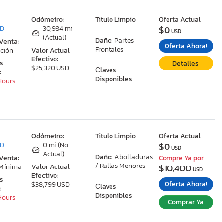
:
Odómetro:
Titulo Limpio
Oferta Actual
$0
MD
30,984 mi
USD
(Actual)
Daño:
Partes
 Venta:
Oferta Ahora!
Frontales
ción
Valor Actual
Efectivo:
as
Detalles
$25,320 USD
Сlaves
:
Disponibles
 Hours
:
Odómetro:
Titulo Limpio
Oferta Actual
$0
MD
0 mi (No
USD
Actual)
Daño:
Abolladuras
 Venta:
Compre Ya por
/ Rallas Menores
$10,400
 Mínima
Valor Actual
USD
Efectivo:
as
Oferta Ahora!
$38,799 USD
Сlaves
:
Disponibles
 Hours
Comprar Ya