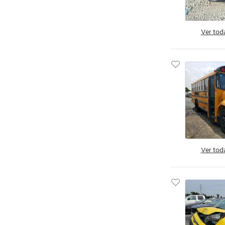
Jacksonville, FL
Miami, FL
Midway, FL
Ver tod
Ocala, FL
Opa Locka, FL
Orlando, FL
Riverview, FL
Thonotosassa, FL
West Palm Beach, FL
Augusta, GA
Austell, GA
Ver tod
Byron, GA
Cartersville, GA
Ellenwood, GA
Fairburn, GA
Gainesville, GA
Loganville, GA