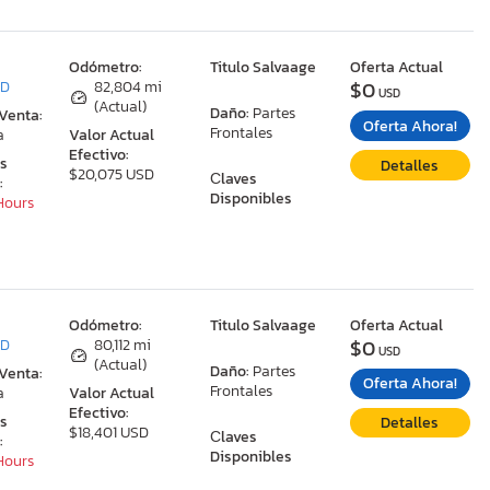
:
Odómetro:
Titulo Salvaage
Oferta Actual
$0
MD
82,804 mi
USD
(Actual)
Daño:
Partes
 Venta:
Oferta Ahora!
Frontales
a
Valor Actual
Efectivo:
as
Detalles
$20,075 USD
Сlaves
:
Disponibles
 Hours
:
Odómetro:
Titulo Salvaage
Oferta Actual
$0
MD
80,112 mi
USD
(Actual)
Daño:
Partes
 Venta:
Oferta Ahora!
Frontales
a
Valor Actual
Efectivo:
as
Detalles
$18,401 USD
Сlaves
:
Disponibles
 Hours