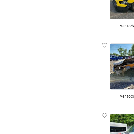
Savannah, GA
Tifton, GA
Kapolei, HI
Ver tod
Cedar Rapids, IA
Des Moines, IA
Eldridge, IA
Nampa, ID
Cahokia Heights, IL
Chicago Heights, IL
Elgin, IL
Pekin, IL
Ver tod
Wheeling, IL
Cicero, IN
Dyer, IN
Fort Wayne, IN
Indianapolis, IN