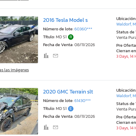
Ubicación
2016 Tesla Model s
Waldorf, 
Número de lote:
60360***
Status de
Título:
MD S1
R
Venta Pur
Fecha de Venta:
08/11/2026
Pre Ofert
Cierran en
3 Days, 14
as las imágenes
Ubicación
2020 GMC Terrain slt
Waldorf, 
Número de lote:
61430***
Status de
Título:
MD S1
E
Venta Pur
Fecha de Venta:
08/11/2026
Pre Ofert
Cierran en
3 Days, 14