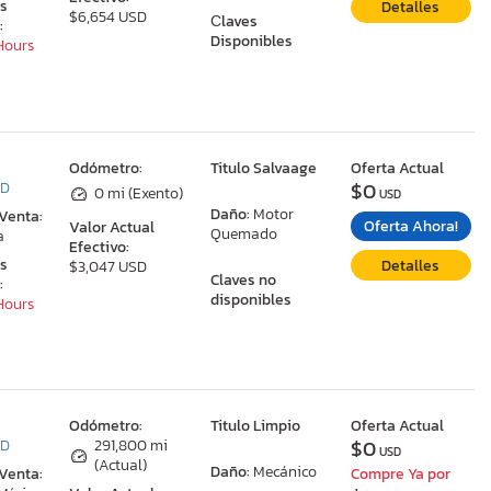
as
Detalles
$6,654 USD
Сlaves
:
Disponibles
 Hours
:
Odómetro:
Titulo Salvaage
Oferta Actual
$0
MD
0 mi (Exento)
USD
Daño:
Motor
 Venta:
Oferta Ahora!
Valor Actual
Quemado
a
Efectivo:
as
Detalles
$3,047 USD
Claves no
:
disponibles
 Hours
:
Odómetro:
Titulo Limpio
Oferta Actual
$0
MD
291,800 mi
USD
(Actual)
Daño:
Mecánico
 Venta:
Compre Ya por