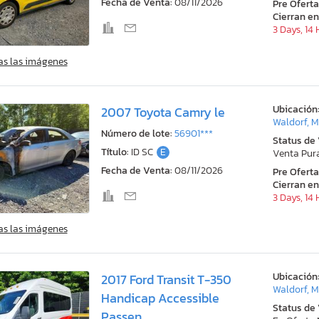
Fecha de Venta:
08/11/2026
Pre Ofert
Cierran en
3 Days, 14
as las imágenes
Ubicación
2007 Toyota Camry le
Waldorf, 
Número de lote:
56901***
Status de
Título:
ID SC
E
Venta Pur
Fecha de Venta:
08/11/2026
Pre Ofert
Cierran en
3 Days, 14
as las imágenes
Ubicación
2017 Ford Transit T-350
Waldorf, 
Handicap Accessible
Status de
Passen