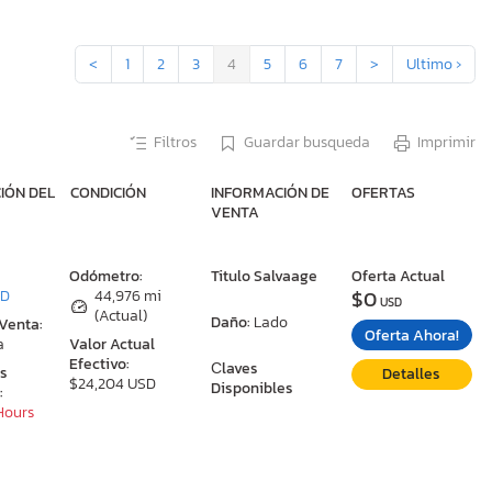
<
1
2
3
4
5
6
7
>
Ultimo ›
Filtros
Guardar busqueda
Imprimir
IÓN DEL
CONDICIÓN
INFORMACIÓN DE
OFERTAS
VENTA
:
Odómetro:
Titulo Salvaage
Oferta Actual
$0
MD
44,976 mi
USD
(Actual)
Daño:
Lado
 Venta:
Oferta Ahora!
a
Valor Actual
Efectivo:
Сlaves
as
Detalles
$24,204 USD
Disponibles
:
 Hours