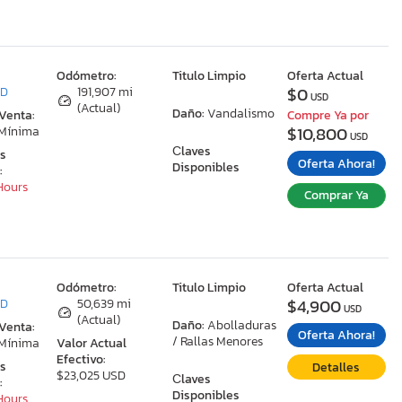
:
Odómetro:
Titulo Limpio
Oferta Actual
$0
MD
191,907 mi
USD
(Actual)
Daño:
Vandalismo
 Venta:
Compre Ya por
$10,800
 Mínima
USD
Сlaves
as
Oferta Ahora!
Disponibles
:
 Hours
Comprar Ya
:
Odómetro:
Titulo Limpio
Oferta Actual
$4,900
MD
50,639 mi
USD
(Actual)
Daño:
Abolladuras
 Venta:
Oferta Ahora!
/ Rallas Menores
 Mínima
Valor Actual
Efectivo:
as
Detalles
$23,025 USD
Сlaves
:
Disponibles
 Hours