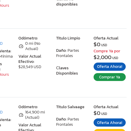
:
disponibles
 Hours
:
Odómetro:
Titulo Limpio
Oferta Actual
$0
MD
0 mi (No
USD
Actual)
Daño:
Partes
 Venta:
Compre Ya por
Frontales
$2,000
 Mínima
Valor Actual
USD
Efectivo:
as
Oferta Ahora!
$28,549 USD
Сlaves
:
Disponibles
 Hours
Comprar Ya
:
Odómetro:
Titulo Salvaage
Oferta Actual
$0
MD
164,900 mi
USD
(Actual)
Daño:
Partes
 Venta:
Oferta Ahora!
Frontales
a
Valor Actual
Efectivo: