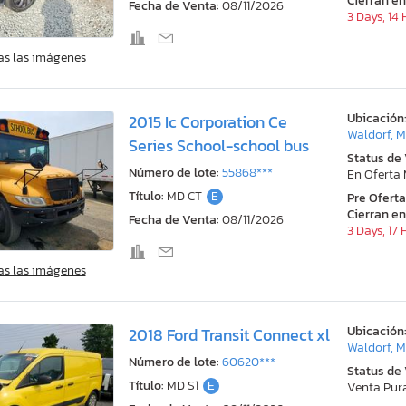
Cierran en
Fecha de Venta:
08/11/2026
3 Days, 14
as las imágenes
Ubicación
2015 Ic Corporation Ce
Waldorf, 
Series School-school bus
Status de
Número de lote:
55868***
En Oferta
Título:
MD CT
E
Pre Ofert
Cierran en
Fecha de Venta:
08/11/2026
3 Days, 17
as las imágenes
Ubicación
2018 Ford Transit Connect xl
Waldorf, 
Número de lote:
60620***
Status de
Título:
MD S1
E
Venta Pur