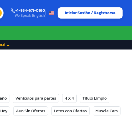
+1-954-671-0160
Iniciar Sesión / Registrarse
We Speak English
ora! →
Daño
Vehículos para partes
4 X 4
Título Limpio
 Hoy
Aun Sin Ofertas
Lotes con Ofertas
Muscle Cars