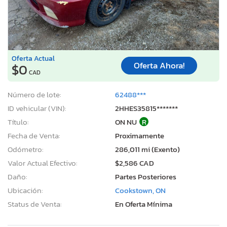
Oferta Actual
Oferta Ahora!
$0
CAD
Número de lote:
62488***
ID vehicular (VIN):
2HHES35815*******
Título:
ON NU
R
Fecha de Venta:
Proximamente
Odómetro:
286,011 mi (Exento)
Valor Actual Efectivo:
$2,586 CAD
Daño:
Partes Posteriores
Ubicación:
Cookstown, ON
Status de Venta:
En Oferta Mínima