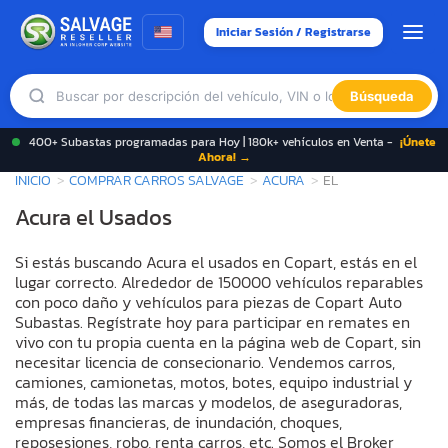
Iniciar Sesión / Registrarse
Búsqueda
400+ Subastas programadas para Hoy | 180k+ vehículos en Venta -
¡Únete
Ahora! →
INICIO
COMPRAR CARROS SALVAGE
ACURA
EL
Acura el Usados
Si estás buscando Acura el usados en Copart, estás en el
lugar correcto. Alrededor de 150000 vehículos reparables
con poco daño y vehículos para piezas de Copart Auto
Subastas. Regístrate hoy para participar en remates en
vivo con tu propia cuenta en la página web de Copart, sin
necesitar licencia de consecionario. Vendemos carros,
camiones, camionetas, motos, botes, equipo industrial y
más, de todas las marcas y modelos, de aseguradoras,
empresas financieras, de inundación, choques,
reposesiones, robo, renta carros, etc. Somos el Broker