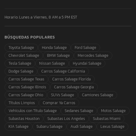
Horario: Lunes a Viernes, 8 AM a 5 PM EST
BÚSQUEDAS POPULARES
Toyota Salvage
Honda Salvage
Ford Salvage
Chevrolet Salvage
BMW Salvage
Mercedes Salvage
Tesla Salvage
Nissan Salvage
Hyundai Salvage
Dodge Salvage
Carros Salvage California
Carros Salvage Texas
Carros Salvage Florida
Carros Salvage Illinois
Carros Salvage Georgia
Carros Salvage Ohio
SUVs Salvage
Camiones Salvage
Títulos Limpios
Comprar Ya Carros
Vehículos con Título Salvage
Sedanes Salvage
Motos Salvage
Subastas Houston
Subastas Los Angeles
Subastas Miami
KIA Salvage
Subaru Salvage
Audi Salvage
Lexus Salvage