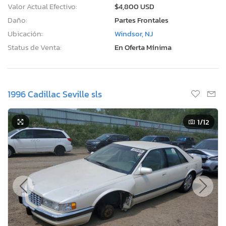
Valor Actual Efectivo:
$4,800 USD
Daño:
Partes Frontales
Ubicación:
Windsor, NJ
Status de Venta:
En Oferta Mínima
1996 Cadillac Seville sls
1
/12