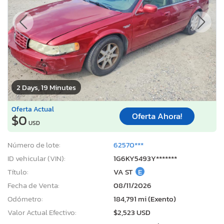
2 Days, 19 Minutes
Oferta Actual
Oferta Ahora!
$0
USD
Número de lote:
62570***
ID vehicular (VIN):
1G6KY5493Y*******
Título:
VA ST
E
Fecha de Venta:
08/11/2026
Odómetro:
184,791 mi (Exento)
Valor Actual Efectivo:
$2,523 USD