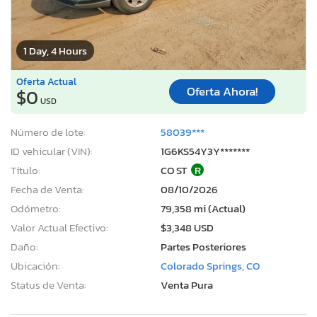
1 Day, 4 Hours
Oferta Actual
Oferta Ahora!
$0
USD
Número de lote:
58039***
ID vehicular (VIN):
1G6KS54Y3Y*******
Título:
CO ST
R
Fecha de Venta:
08/10/2026
Odómetro:
79,358 mi (Actual)
Valor Actual Efectivo:
$3,348 USD
Daño:
Partes Posteriores
Ubicación:
Colorado Springs, CO
Status de Venta:
Venta Pura