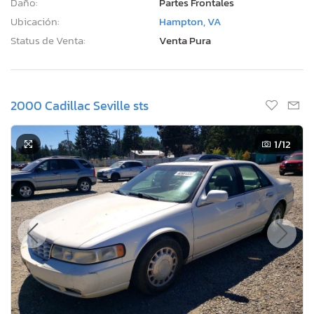
Daño:
Partes Frontales
Ubicación:
Hampton, VA
Status de Venta:
Venta Pura
2000 Cadillac Seville sts
1
/12