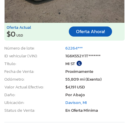
Oferta Actual
Oferta Ahora!
$0
USD
Número de lote:
62264***
ID vehicular (VIN):
1G6KS52Y1T*******
Título:
MI ST
S
Fecha de Venta:
Proximamente
Odómetro:
55,809 mi (Exento)
Valor Actual Efectivo:
$4,191 USD
Daño:
Por Abajo
Ubicación:
Davison, MI
Status de Venta:
En Oferta Mínima