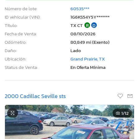
Número de lote:
60535***
ID vehicular (VIN):
1G6KS54Y5Y*******
Título:
TX CT
R
D
Fecha de Venta:
08/10/2026
Odómetro:
80,849 mi (Exento)
Daño:
Lado
Ubicación:
Grand Prairie, TX
Status de Venta:
En Oferta Mínima
2000 Cadillac Seville sts
1
/12