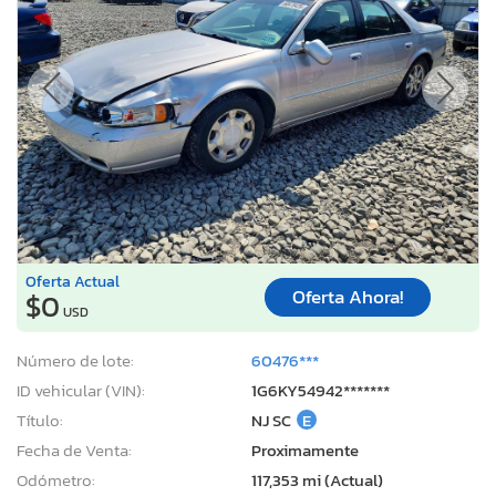
Oferta Actual
Oferta Ahora!
$0
USD
Número de lote:
60476***
ID vehicular (VIN):
1G6KY54942*******
Título:
NJ SC
E
Fecha de Venta:
Proximamente
Odómetro:
117,353 mi (Actual)