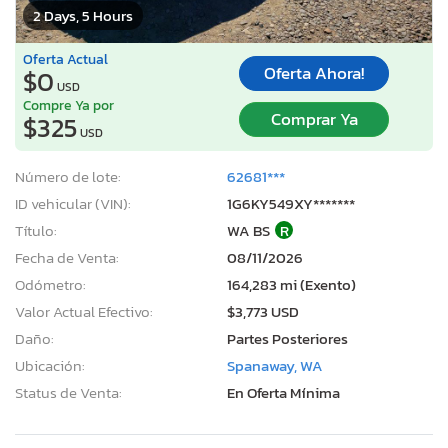
2 Days, 5 Hours
Oferta Actual
Oferta Ahora!
$0
USD
Compre Ya por
Comprar Ya
$325
USD
Número de lote:
62681***
ID vehicular (VIN):
1G6KY549XY*******
Título:
WA BS
R
Fecha de Venta:
08/11/2026
Odómetro:
164,283 mi (Exento)
Valor Actual Efectivo:
$3,773 USD
Daño:
Partes Posteriores
Ubicación:
Spanaway, WA
Status de Venta:
En Oferta Mínima