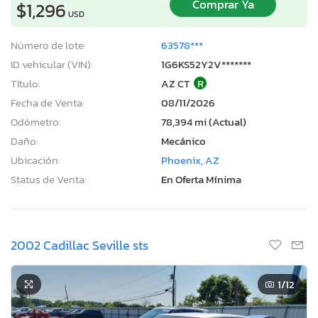
Comprar Ya
$1,296
USD
Número de lote:
63578***
ID vehicular (VIN):
1G6KS52Y2V*******
Título:
AZ CT
R
Fecha de Venta:
08/11/2026
Odómetro:
78,394 mi (Actual)
Daño:
Mecánico
Ubicación:
Phoenix, AZ
Status de Venta:
En Oferta Mínima
2002 Cadillac Seville sts
1
/12