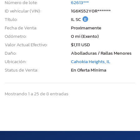
Número de lote:
62613***
ID vehicular (VIN):
1G6KS52Y0R*******
Título:
IL SC
E
Fecha de Venta:
Proximamente
Odómetro:
0 mi (Exento)
Valor Actual Efectivo:
$1,111 USD
Daño:
Abolladuras / Rallas Menores
Ubicación:
Cahokia Heights, IL
Status de Venta:
En Oferta Mínima
Mostrando 1 a 25 de 8 entradas