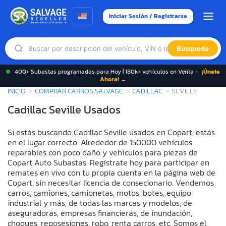
Iniciar Sesión / Registrarse
Búsqueda
400+ Subastas programadas para Hoy | 180k+ vehículos en Venta -
¡Únete
Ahora! →
INICIO
COMPRAR CARROS SALVAGE
CADILLAC
SEVILLE
Cadillac Seville Usados
Si estás buscando Cadillac Seville usados en Copart, estás
en el lugar correcto. Alrededor de 150000 vehículos
reparables con poco daño y vehículos para piezas de
Copart Auto Subastas. Regístrate hoy para participar en
remates en vivo con tu propia cuenta en la página web de
Copart, sin necesitar licencia de consecionario. Vendemos
carros, camiones, camionetas, motos, botes, equipo
industrial y más, de todas las marcas y modelos, de
aseguradoras, empresas financieras, de inundación,
choques, reposesiones, robo, renta carros, etc. Somos el