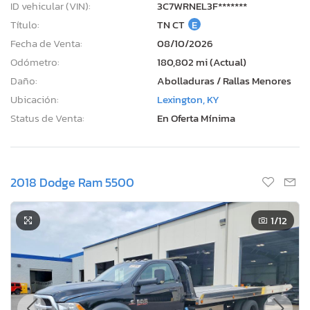
ID vehicular (VIN):
3C7WRNEL3F*******
Título:
TN CT
E
Fecha de Venta:
08/10/2026
Odómetro:
180,802 mi (Actual)
Daño:
Abolladuras / Rallas Menores
Ubicación:
Lexington, KY
Status de Venta:
En Oferta Mínima
2018 Dodge Ram 5500
1
/12