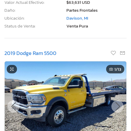
Valor Actual Efectivo:
$63,631 USD
Daño:
Partes Frontales
Ubicación:
Davison, MI
Status de Venta:
Venta Pura
2019 Dodge Ram 5500
1
/13