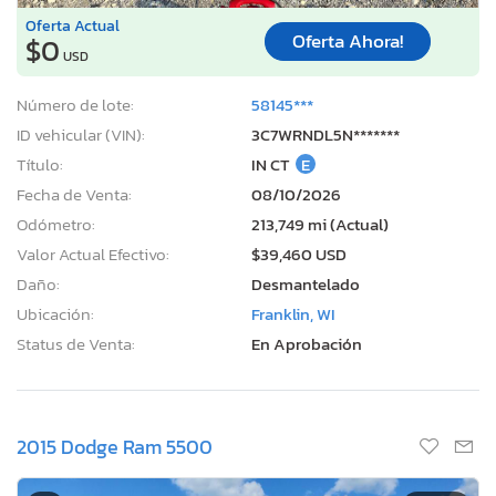
Oferta Actual
Oferta Ahora!
$0
USD
Número de lote:
58145***
ID vehicular (VIN):
3C7WRNDL5N*******
Título:
IN CT
E
Fecha de Venta:
08/10/2026
Odómetro:
213,749 mi (Actual)
Valor Actual Efectivo:
$39,460 USD
Daño:
Desmantelado
Ubicación:
Franklin, WI
Status de Venta:
En Aprobación
2015 Dodge Ram 5500