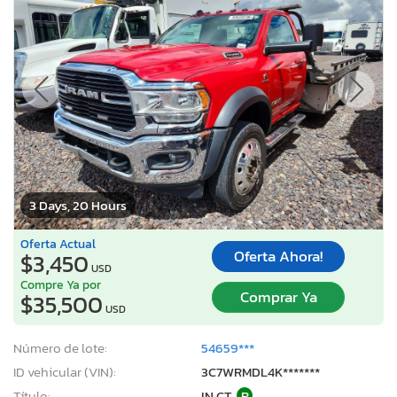
3 Days, 20 Hours
Oferta Actual
Oferta Ahora!
$3,450
USD
Compre Ya por
Comprar Ya
$35,500
USD
Número de lote:
54659***
ID vehicular (VIN):
3C7WRMDL4K*******
Título:
IN CT
R