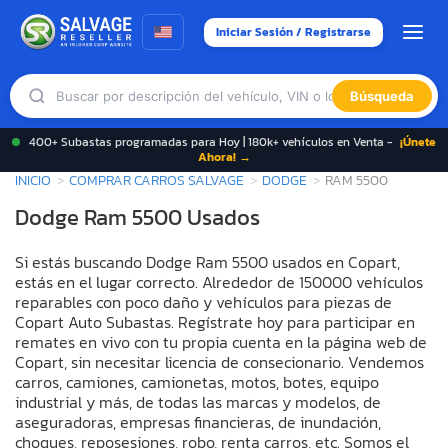
Iniciar Sesión / Registrarse
Búsqueda
400+ Subastas programadas para Hoy | 180k+ vehículos en Venta -
¡Únete
Ahora! →
INICIO
COMPRAR CARROS SALVAGE
DODGE
RAM 5500
Dodge Ram 5500 Usados
Si estás buscando Dodge Ram 5500 usados en Copart,
estás en el lugar correcto. Alrededor de 150000 vehículos
reparables con poco daño y vehículos para piezas de
Copart Auto Subastas. Regístrate hoy para participar en
remates en vivo con tu propia cuenta en la página web de
Copart, sin necesitar licencia de consecionario. Vendemos
carros, camiones, camionetas, motos, botes, equipo
industrial y más, de todas las marcas y modelos, de
aseguradoras, empresas financieras, de inundación,
choques, reposesiones, robo, renta carros, etc. Somos el