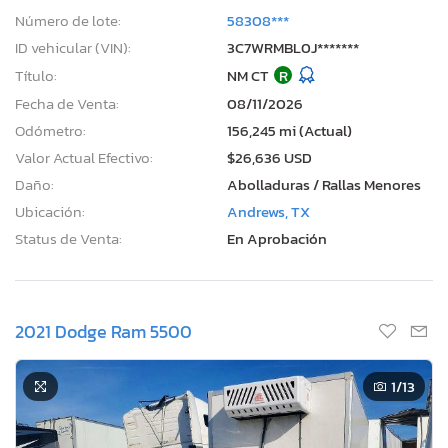
Número de lote:
58308***
ID vehicular (VIN):
3C7WRMBL0J*******
Título:
NM CT
R
Fecha de Venta:
08/11/2026
Odómetro:
156,245 mi (Actual)
Valor Actual Efectivo:
$26,636 USD
Daño:
Abolladuras / Rallas Menores
Ubicación:
Andrews, TX
Status de Venta:
En Aprobación
2021 Dodge Ram 5500
1
/13