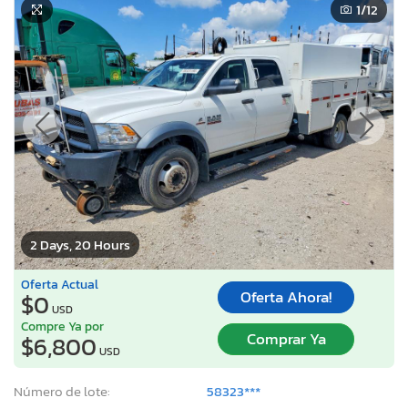
1
/12
2 Days, 20 Hours
Oferta Actual
Oferta Ahora!
$0
USD
Compre Ya por
Comprar Ya
$6,800
USD
Número de lote:
58323***