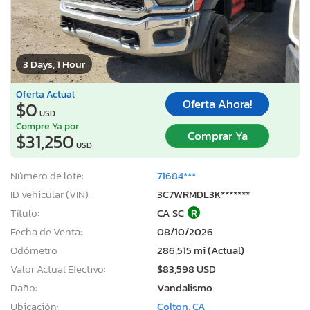
3 Days, 1 Hour
Oferta Actual
Oferta Ahora!
$0
USD
Compre Ya por
Comprar Ya
$31,250
USD
Número de lote:
71684***
ID vehicular (VIN):
3C7WRMDL3K*******
Título:
CA SC
R
Fecha de Venta:
08/10/2026
Odómetro:
286,515 mi (Actual)
Valor Actual Efectivo:
$83,598 USD
Daño:
Vandalismo
Ubicación:
Colton, CA