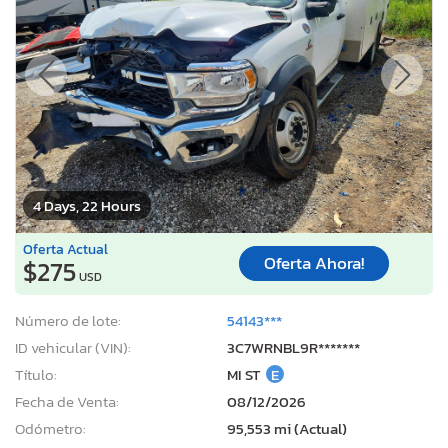
4 Days, 22 Hours
Oferta Actual
Oferta Ahora!
$275
USD
Número de lote:
54143***
ID vehicular (VIN):
3C7WRNBL9R*******
Título:
MI ST
E
Fecha de Venta:
08/12/2026
Odómetro:
95,553 mi (Actual)