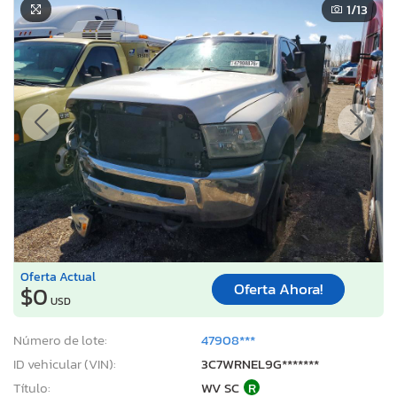
1
/13
Oferta Actual
Oferta Ahora!
$0
USD
Número de lote:
47908***
ID vehicular (VIN):
3C7WRNEL9G*******
Título:
WV SC
R