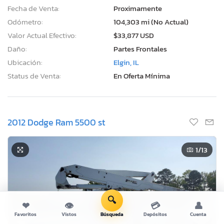
Fecha de Venta:
Proximamente
Odómetro:
104,303 mi (No Actual)
Valor Actual Efectivo:
$33,877 USD
Daño:
Partes Frontales
Ubicación:
Elgin, IL
Status de Venta:
En Oferta Mínima
2012 Dodge Ram 5500 st
1
/13
🔍
❤
👁
💳
👤
Favoritos
Vistos
Búsqueda
Depósitos
Cuenta