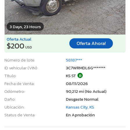
3 Days, 23 Hours
Oferta Actual
Oferta Ahora!
$200
USD
Número de lote:
58187***
ID vehicular (VIN):
3C7WRMDL6G*******
Título:
KS ST
R
Fecha de Venta:
08/11/2026
Odómetro:
90,212 mi (No Actual)
Daño:
Desgaste Normal
Ubicación:
Kansas City, KS
Status de Venta:
En Aprobación