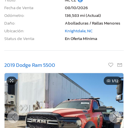
Fecha de Venta:
08/10/2026
Odómetro:
136,583 mi (Actual)
Daño:
Abolladuras / Rallas Menores
Ubicación:
Knightdale, NC
Status de Venta:
En Oferta Mínima
2019 Dodge Ram 5500
1
/12