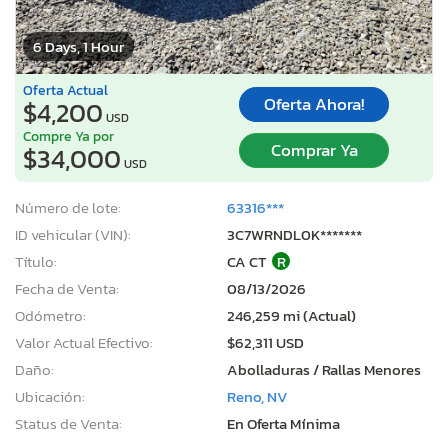
6 Days, 1 Hour
Oferta Actual
Oferta Ahora!
$4,200
USD
Compre Ya por
Comprar Ya
$34,000
USD
Número de lote:
63316***
ID vehicular (VIN):
3C7WRNDL0K*******
Título:
CA CT
R
Fecha de Venta:
08/13/2026
Odómetro:
246,259 mi (Actual)
Valor Actual Efectivo:
$62,311 USD
Daño:
Abolladuras / Rallas Menores
Ubicación:
Reno, NV
Status de Venta:
En Oferta Mínima