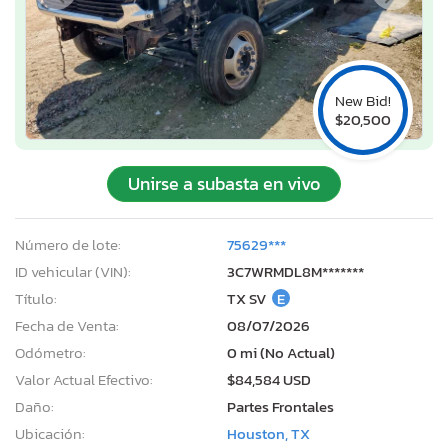
New Bid!
$20,500
Unirse a subasta en vivo
Número de lote:
75629***
ID vehicular (VIN):
3C7WRMDL8M*******
Título:
TX SV
E
Fecha de Venta:
08/07/2026
Odómetro:
0 mi (No Actual)
Valor Actual Efectivo:
$84,584 USD
Daño:
Partes Frontales
Ubicación:
Houston, TX