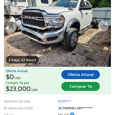
2 Days, 22 Hours
Oferta Actual
Oferta Ahora!
$0
USD
Compre Ya por
Comprar Ya
$23,000
USD
Número de lote:
62111***
ID vehicular (VIN):
3C7WRNFL3M*******
Título:
NC CZ
E