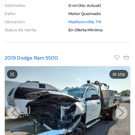
Odómetro:
0 mi (No Actual)
Daño:
Motor Quemado
Ubicación:
Madisonville, TN
Status de Venta:
En Oferta Mínima
2019 Dodge Ram 5500
1
/12