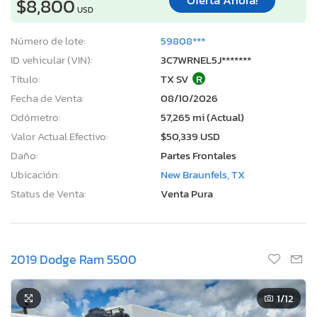
Oferta Ahora!
$8,800
USD
Número de lote:
59808***
ID vehicular (VIN):
3C7WRNEL5J*******
Título:
TX SV
R
Fecha de Venta:
08/10/2026
Odómetro:
57,265 mi (Actual)
Valor Actual Efectivo:
$50,339 USD
Daño:
Partes Frontales
Ubicación:
New Braunfels, TX
Status de Venta:
Venta Pura
2019 Dodge Ram 5500
1
/12