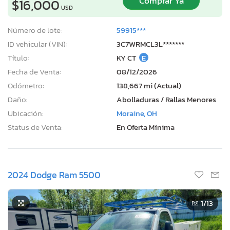
Comprar Ya
$16,000
USD
Número de lote:
59915***
ID vehicular (VIN):
3C7WRMCL3L*******
Título:
KY CT
E
Fecha de Venta:
08/12/2026
Odómetro:
138,667 mi (Actual)
Daño:
Abolladuras / Rallas Menores
Ubicación:
Moraine, OH
Status de Venta:
En Oferta Mínima
2024 Dodge Ram 5500
1
/13