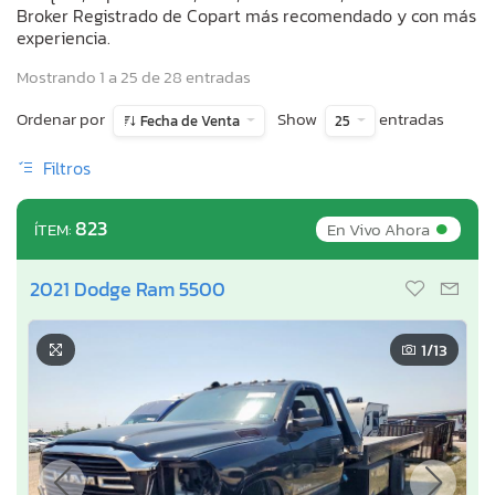
Broker Registrado de Copart más recomendado y con más
experiencia.
Mostrando 1 a 25 de 28 entradas
Ordenar por
Show
entradas
Fecha de Venta
25
Filtros
•
823
En Vivo Ahora
ÍTEM:
2021 Dodge Ram 5500
1
/13