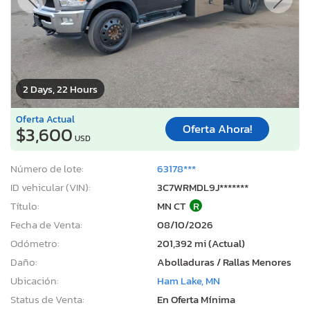
2 Days, 22 Hours
Oferta Actual
Oferta Ahora!
$3,600
USD
Número de lote:
63178***
ID vehicular (VIN):
3C7WRMDL9J*******
Título:
MN CT
R
Fecha de Venta:
08/10/2026
Odómetro:
201,392 mi (Actual)
Daño:
Abolladuras / Rallas Menores
Ubicación:
Ham Lake, MN
Status de Venta:
En Oferta Mínima