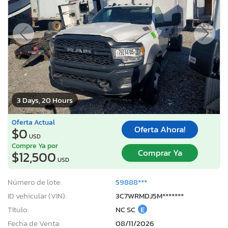
3 Days, 20 Hours
Oferta Actual
Oferta Ahora!
$0
USD
Compre Ya por
Comprar Ya
$12,500
USD
Número de lote:
59888***
ID vehicular (VIN):
3C7WRMDJ5M*******
Título:
NC SC
E
Fecha de Venta:
08/11/2026