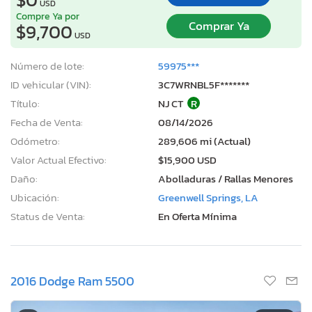
USD
Compre Ya por
Comprar Ya
$9,700
USD
Número de lote:
59975***
ID vehicular (VIN):
3C7WRNBL5F*******
Título:
NJ CT
R
Fecha de Venta:
08/14/2026
Odómetro:
289,606 mi (Actual)
Valor Actual Efectivo:
$15,900 USD
Daño:
Abolladuras / Rallas Menores
Ubicación:
Greenwell Springs, LA
Status de Venta:
En Oferta Mínima
2016 Dodge Ram 5500