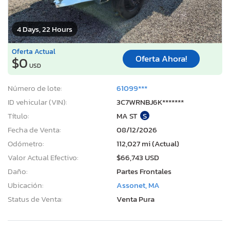
4 Days, 22 Hours
Oferta Actual
Oferta Ahora!
$0
USD
Número de lote:
61099***
ID vehicular (VIN):
3C7WRNBJ6K*******
Título:
MA ST
S
Fecha de Venta:
08/12/2026
Odómetro:
112,027 mi (Actual)
Valor Actual Efectivo:
$66,743 USD
Daño:
Partes Frontales
Ubicación:
Assonet, MA
Status de Venta:
Venta Pura