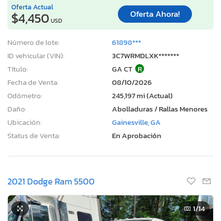
Oferta Actual
Oferta Ahora!
$4,450
USD
Número de lote:
61898***
ID vehicular (VIN):
3C7WRMDLXK*******
Título:
GA CT
R
Fecha de Venta:
08/10/2026
Odómetro:
245,197 mi (Actual)
Daño:
Abolladuras / Rallas Menores
Ubicación:
Gainesville, GA
Status de Venta:
En Aprobación
2021 Dodge Ram 5500
1
/14