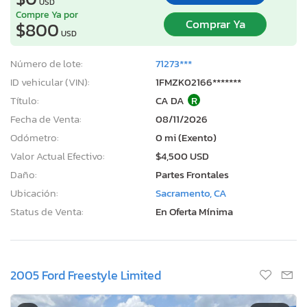
USD
Compre Ya por
Comprar Ya
$800
USD
Número de lote:
71273***
ID vehicular (VIN):
1FMZK02166*******
Título:
CA DA
R
Fecha de Venta:
08/11/2026
Odómetro:
0 mi (Exento)
Valor Actual Efectivo:
$4,500 USD
Daño:
Partes Frontales
Ubicación:
Sacramento, CA
Status de Venta:
En Oferta Mínima
2005 Ford Freestyle Limited