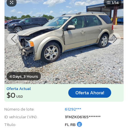
1
/14
4 Days, 3 Hours
Oferta Actual
Oferta Ahora!
$0
USD
Número de lote:
61292***
ID vehicular (VIN):
1FMZK06165*******
Título:
FL RB
E