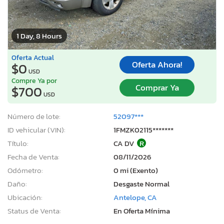
1 Day, 8 Hours
Oferta Actual
Oferta Ahora!
$0
USD
Compre Ya por
Comprar Ya
$700
USD
Número de lote:
52097***
ID vehicular (VIN):
1FMZK02115*******
Título:
CA DV
R
Fecha de Venta:
08/11/2026
Odómetro:
0 mi (Exento)
Daño:
Desgaste Normal
Ubicación:
Antelope, CA
Status de Venta:
En Oferta Mínima