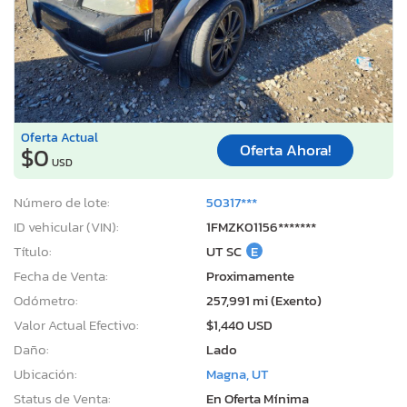
Oferta Actual
Oferta Ahora!
$0
USD
Número de lote:
50317***
ID vehicular (VIN):
1FMZK01156*******
Título:
UT SC
E
Fecha de Venta:
Proximamente
Odómetro:
257,991 mi (Exento)
Valor Actual Efectivo:
$1,440 USD
Daño:
Lado
Ubicación:
Magna, UT
Status de Venta:
En Oferta Mínima