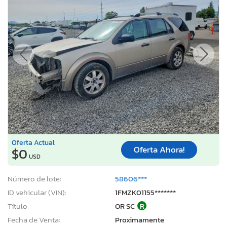
Oferta Actual
Oferta Ahora!
$0
USD
Número de lote:
58606***
ID vehicular (VIN):
1FMZK01155*******
Título:
OR SC
R
Fecha de Venta:
Proximamente