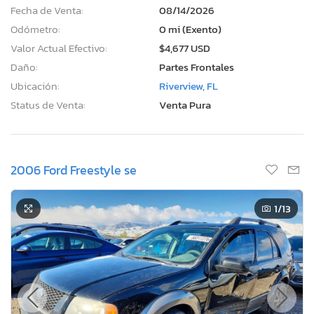
Fecha de Venta:
08/14/2026
Odómetro:
0 mi (Exento)
Valor Actual Efectivo:
$4,677 USD
Daño:
Partes Frontales
Ubicación:
Riverview, FL
Status de Venta:
Venta Pura
2006 Ford Freestyle se
1
/13