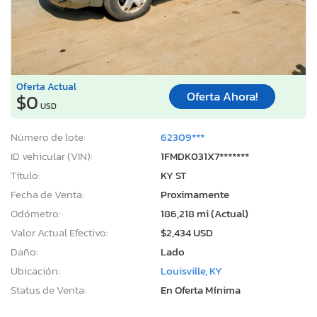
Oferta Actual
Oferta Ahora!
$0
USD
Número de lote:
62309***
ID vehicular (VIN):
1FMDK031X7*******
Título:
KY ST
Fecha de Venta:
Proximamente
Odómetro:
186,218 mi (Actual)
Valor Actual Efectivo:
$2,434 USD
Daño:
Lado
Ubicación:
Louisville, KY
Status de Venta:
En Oferta Mínima