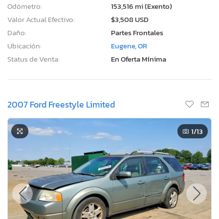
Odómetro:
153,516 mi (Exento)
Valor Actual Efectivo:
$3,508 USD
Daño:
Partes Frontales
Ubicación:
Eugene, OR
Status de Venta:
En Oferta Mínima
2007 Ford Freestyle Limited
1
/13