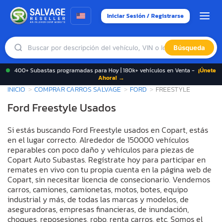
Iniciar Sesión / Registrarse
Búsqueda
400+ Subastas programadas para Hoy | 180k+ vehículos en Venta -
¡Únete
Ahora! →
INICIO
COMPRAR CARROS SALVAGE
FORD
FREESTYLE
Ford Freestyle Usados
Si estás buscando Ford Freestyle usados en Copart, estás
en el lugar correcto. Alrededor de 150000 vehículos
reparables con poco daño y vehículos para piezas de
Copart Auto Subastas. Regístrate hoy para participar en
remates en vivo con tu propia cuenta en la página web de
Copart, sin necesitar licencia de consecionario. Vendemos
carros, camiones, camionetas, motos, botes, equipo
industrial y más, de todas las marcas y modelos, de
aseguradoras, empresas financieras, de inundación,
choques, reposesiones, robo, renta carros, etc. Somos el