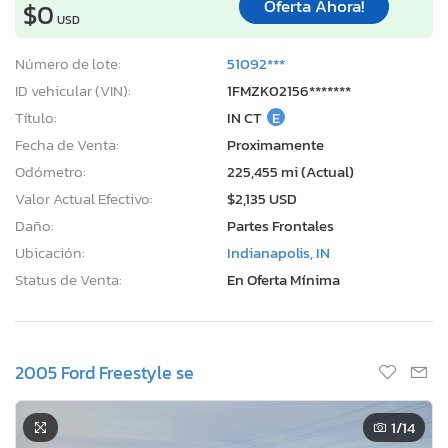
Oferta Ahora!
$0
USD
Número de lote:
51092***
ID vehicular (VIN):
1FMZK02156*******
Título:
IN CT
E
Fecha de Venta:
Proximamente
Odómetro:
225,455 mi (Actual)
Valor Actual Efectivo:
$2,135 USD
Daño:
Partes Frontales
Ubicación:
Indianapolis, IN
Status de Venta:
En Oferta Mínima
2005 Ford Freestyle se
1
/14