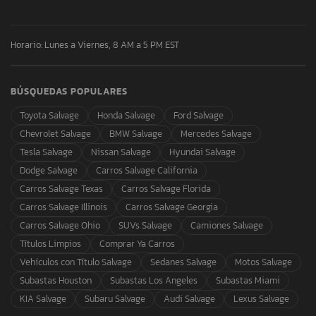
Horario: Lunes a Viernes, 8 AM a 5 PM EST
BÚSQUEDAS POPULARES
Toyota Salvage
Honda Salvage
Ford Salvage
Chevrolet Salvage
BMW Salvage
Mercedes Salvage
Tesla Salvage
Nissan Salvage
Hyundai Salvage
Dodge Salvage
Carros Salvage California
Carros Salvage Texas
Carros Salvage Florida
Carros Salvage Illinois
Carros Salvage Georgia
Carros Salvage Ohio
SUVs Salvage
Camiones Salvage
Títulos Limpios
Comprar Ya Carros
Vehículos con Título Salvage
Sedanes Salvage
Motos Salvage
Subastas Houston
Subastas Los Angeles
Subastas Miami
KIA Salvage
Subaru Salvage
Audi Salvage
Lexus Salvage