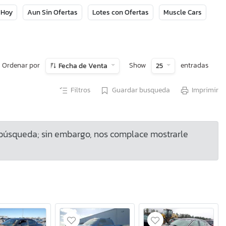
 Hoy
Aun Sin Ofertas
Lotes con Ofertas
Muscle Cars
Ordenar por
Show
entradas
Fecha de Venta
25
Filtros
Guardar busqueda
Imprimir
 búsqueda; sin embargo, nos complace mostrarle