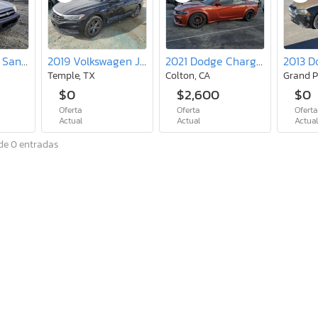
2005 Hyundai Santa fe
2019 Volkswagen Jetta S
2021 Dodge Charger srt Hellcat
Temple, TX
Colton, CA
Grand P
$0
$2,600
$0
Oferta
Oferta
Oferta
Actual
Actual
Actua
de 0 entradas