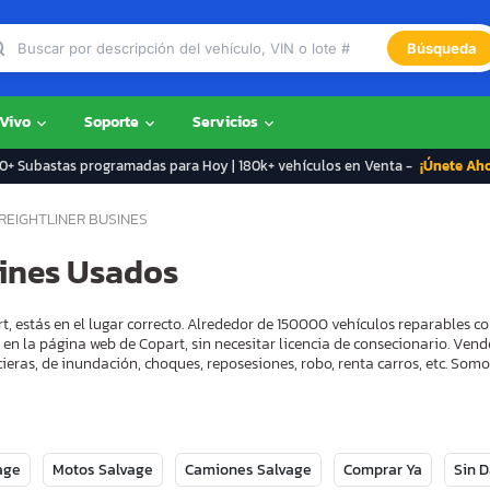
Búsqueda
 Vivo
Soporte
Servicios
+ Subastas programadas para Hoy | 180k+ vehículos en Venta -
¡Únete Ah
REIGHTLINER BUSINES
sines Usados
rt, estás en el lugar correcto. Alrededor de 150000 vehículos reparables 
 en la página web de Copart, sin necesitar licencia de consecionario. Ven
ieras, de inundación, choques, reposesiones, robo, renta carros, etc. So
age
Motos Salvage
Camiones Salvage
Comprar Ya
Sin 