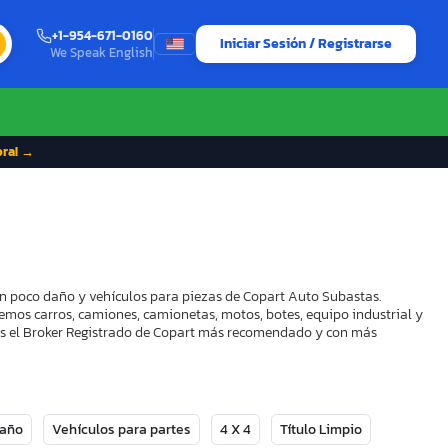
+1-954-671-0160
Iniciar Sesión / Registrarse
We Speak English
ora! →
con poco daño y vehículos para piezas de Copart Auto Subastas.
demos carros, camiones, camionetas, motos, botes, equipo industrial y
mos el Broker Registrado de Copart más recomendado y con más
Daño
Vehículos para partes
4 X 4
Título Limpio