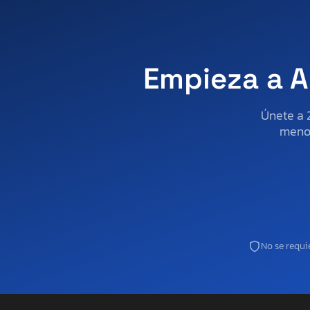
Empieza a A
Únete a 
menos
No se requie