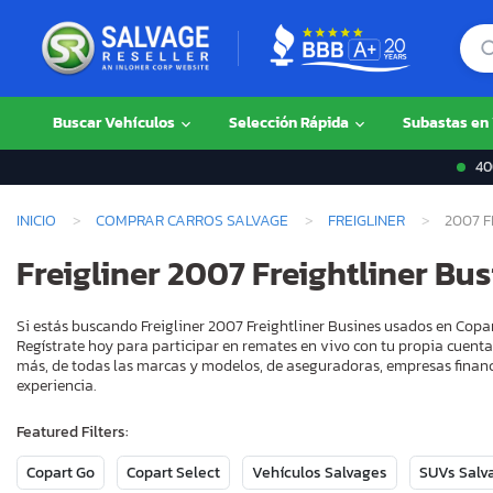
Buscar Vehículos
Selección Rápida
Subastas en
400
INICIO
COMPRAR CARROS SALVAGE
FREIGLINER
2007 F
Freigliner 2007 Freightliner Bu
Si estás buscando Freigliner 2007 Freightliner Busines usados en Copa
Regístrate hoy para participar en remates en vivo con tu propia cuenta
más, de todas las marcas y modelos, de aseguradoras, empresas financ
experiencia.
Featured Filters:
Copart Go
Copart Select
Vehículos Salvages
SUVs Salv