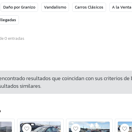
Daño por Granizo
Vandalismo
Carros Clásicos
A la Venta
 llegadas
de 0 entradas
ncontrado resultados que coincidan con sus criterios de
ultados similares.
o