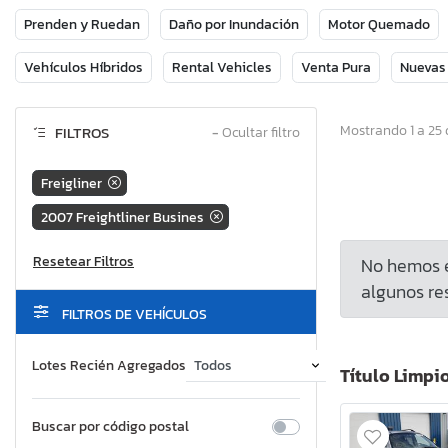
Prenden y Ruedan
Daño por Inundación
Motor Quemado
Vehículos Híbridos
Rental Vehicles
Venta Pura
Nuevas
Mostrando 1 a 25 
FILTROS
−
Ocultar filtro
Freigliner
2007 Freightliner Busines
No hemos e
algunos res
FILTROS DE VEHÍCULOS
Lotes Recién Agregados
Título Limpi
Buscar por código postal