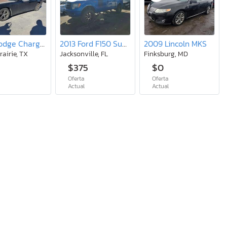
2013 Dodge Charger se
2013 Ford F150 Supercrew
2009 Lincoln MKS
rairie, TX
Jacksonville, FL
Finksburg, MD
$375
$0
Oferta
Oferta
l
Actual
Actual