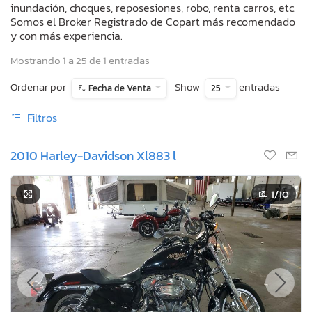
inundación, choques, reposesiones, robo, renta carros, etc.
Somos el Broker Registrado de Copart más recomendado
y con más experiencia.
Mostrando 1 a 25 de 1 entradas
Ordenar por
Show
entradas
Fecha de Venta
25
Filtros
2010 Harley-Davidson Xl883 l
1
/10