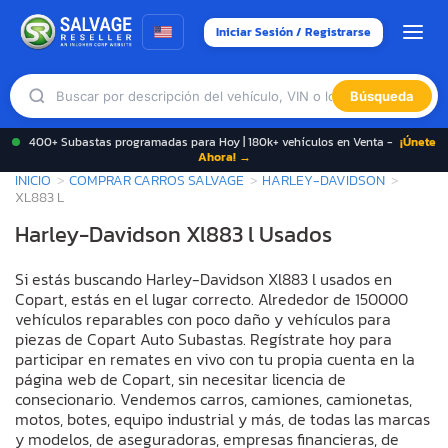
Iniciar Sesión / Registrarse
Búsqueda
400+ Subastas programadas para Hoy | 180k+ vehículos en Venta -
¡Únete
Ahora! →
INICIO
COMPRAR CARROS SALVAGE
HARLEY-DAVIDSON
XL883 L
Harley-Davidson Xl883 l Usados
Si estás buscando Harley-Davidson Xl883 l usados en
Copart, estás en el lugar correcto. Alrededor de 150000
vehículos reparables con poco daño y vehículos para
piezas de Copart Auto Subastas. Regístrate hoy para
participar en remates en vivo con tu propia cuenta en la
página web de Copart, sin necesitar licencia de
consecionario. Vendemos carros, camiones, camionetas,
motos, botes, equipo industrial y más, de todas las marcas
y modelos, de aseguradoras, empresas financieras, de