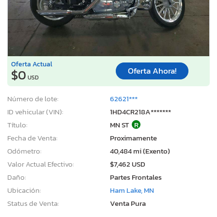
Oferta Actual
Oferta Ahora!
$0
USD
Número de lote:
62621***
ID vehicular (VIN):
1HD4CR218A*******
Título:
MN ST
R
Fecha de Venta:
Proximamente
Odómetro:
40,484 mi (Exento)
Valor Actual Efectivo:
$7,462 USD
Daño:
Partes Frontales
Ubicación:
Ham Lake, MN
Status de Venta:
Venta Pura