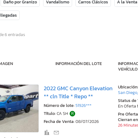
Daño por Granizo
Vandalismo
Carros Clásicos
A la Venta
 llegadas
de 6 entradas
IMAGEN
INFORMACIÓN DEL LOTE
INFORMAC
VEHÍCULO
Ubicación
2022 GMC Canyon Elevation
San Diego
** cln Title * Repo **
Status de
Número de lote:
51926***
En Oferta
Título:
CA SH
R
Pre Ofert
Cierran en
Fecha de Venta:
08/07/2026
26 Minute