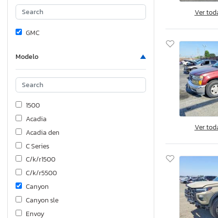
Ver tod
GMC
Modelo
1500
Acadia
Ver tod
Acadia den
C Series
C/k/r1500
C/k/r5500
Canyon
Canyon sle
Envoy