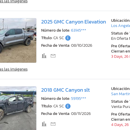
as las imágenes
Ubicación
2025 GMC Canyon Elevation
Los Angele
Número de lote:
63145***
Status de
Título:
CA SC
E
En Oferta
Fecha de Venta:
08/10/2026
Pre Ofert
Cierran en
3 Days, 26
as las imágenes
Ubicación
2018 GMC Canyon slt
San Marti
Número de lote:
59195***
Status de
Título:
CA SC
E
Venta Pur
Fecha de Venta:
08/11/2026
Pre Ofert
Cierran en
4 Days, 26