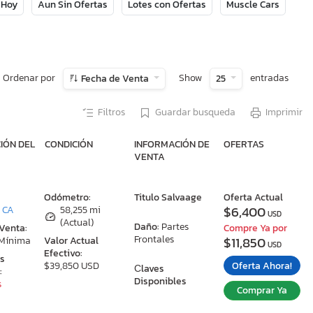
 Hoy
Aun Sin Ofertas
Lotes con Ofertas
Muscle Cars
Ordenar por
Show
entradas
Fecha de Venta
25
Filtros
Guardar busqueda
Imprimir
IÓN DEL
CONDICIÓN
INFORMACIÓN DE
OFERTAS
VENTA
:
Odómetro:
Titulo Salvaage
Oferta Actual
$6,400
, CA
58,255 mi
USD
(Actual)
Daño:
Partes
 Venta:
Compre Ya por
Frontales
$11,850
 Mínima
Valor Actual
USD
Efectivo:
as
Oferta Ahora!
$39,850 USD
Сlaves
:
Disponibles
s
Comprar Ya