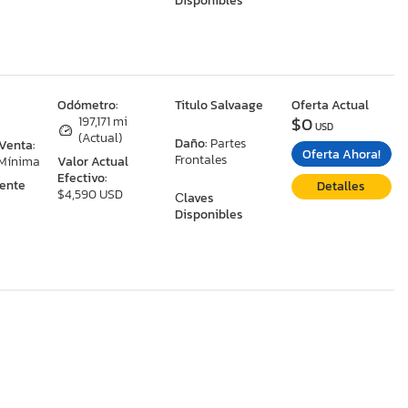
Disponibles
:
Odómetro:
Titulo Salvaage
Oferta Actual
$0
197,171 mi
USD
(Actual)
Daño:
Partes
 Venta:
Oferta Ahora!
Frontales
 Mínima
Valor Actual
Efectivo:
ente
Detalles
$4,590 USD
Сlaves
Disponibles