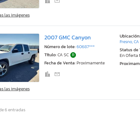
as las imágenes
Ubicación
2007 GMC Canyon
Fresno, CA
Número de lote:
60687***
Status de
Título:
CA SC
R
En Oferta
Fecha de Venta:
Proximamente
Proximam
as las imágenes
de 6 entradas