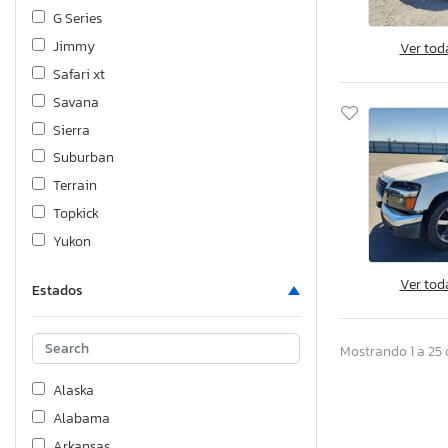
G Series
Jimmy
Ver tod
Safari xt
Savana
Sierra
Suburban
Terrain
Topkick
Yukon
Ver tod
Estados
Mostrando 1 a 25 
Alaska
Alabama
Arkansas