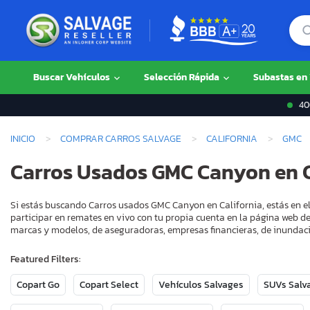
Buscar Vehículos
Selección Rápida
Subastas en
400
INICIO
COMPRAR CARROS SALVAGE
CALIFORNIA
GMC
Carros Usados GMC Canyon en C
Si estás buscando Carros usados GMC Canyon en California, estás en el
participar en remates en vivo con tu propia cuenta en la página web de
marcas y modelos, de aseguradoras, empresas financieras, de inundaci
Featured Filters:
Copart Go
Copart Select
Vehículos Salvages
SUVs Salv