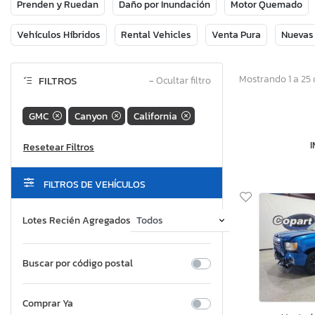
Prenden y Ruedan
Daño por Inundación
Motor Quemado
Vehículos Híbridos
Rental Vehicles
Venta Pura
Nuevas
Mostrando 1 a 25 
FILTROS
−
Ocultar filtro
GMC
Canyon
California
FILTROS DE VEHÍCULOS
Lotes Recién Agregados
Buscar por código postal
Comprar Ya