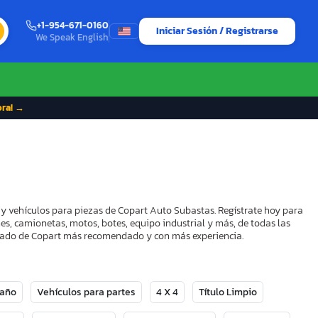
+1-954-671-0160
Iniciar Sesión / Registrarse
We Speak English
ora! →
 y vehículos para piezas de Copart Auto Subastas. Regístrate hoy para
es, camionetas, motos, botes, equipo industrial y más, de todas las
strado de Copart más recomendado y con más experiencia.
Daño
Vehículos para partes
4 X 4
Título Limpio