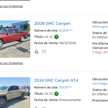
as las imágenes
Ubicación
2008 GMC Canyon
Wilmingto
Número de lote:
62209***
Status de
Título:
CA SC
R
En Oferta
Fecha de Venta:
08/12/2026
Pre Ofert
Cierran en
5 Days, 26
as las imágenes
Ubicación
2024 GMC Canyon AT4
San Diego
Número de lote:
55478***
Status de
Título:
CA SC
R
En Oferta
Fecha de Venta:
Proximamente
Proximam