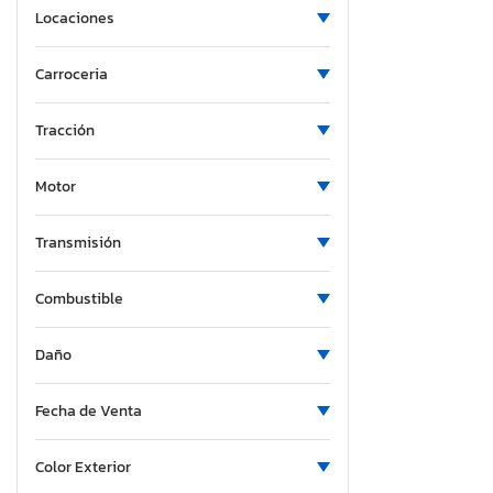
Locaciones
Missouri
North Carolina
Carroceria
Nebraska
New Jersey
Tracción
New Mexico
Nevada
Motor
New York
Oklahoma
Transmisión
Oregon
Combustible
Pennsylvania
Quebec
Daño
South Carolina
Tennessee
Fecha de Venta
Texas
Utah
Color Exterior
Virginia