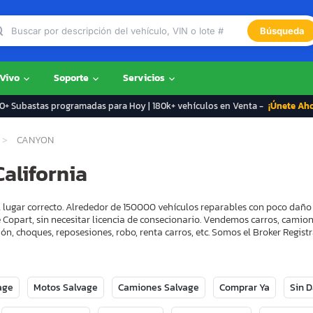
Búsqueda
 Vivo
Soporte
Servicios
+ Subastas programadas para Hoy | 180k+ vehículos en Venta -
¡Únete Ah
CANYON
alifornia
 lugar correcto. Alrededor de 150000 vehículos reparables con poco daño
 Copart, sin necesitar licencia de consecionario. Vendemos carros, camion
ón, choques, reposesiones, robo, renta carros, etc. Somos el Broker Regi
age
Motos Salvage
Camiones Salvage
Comprar Ya
Sin 