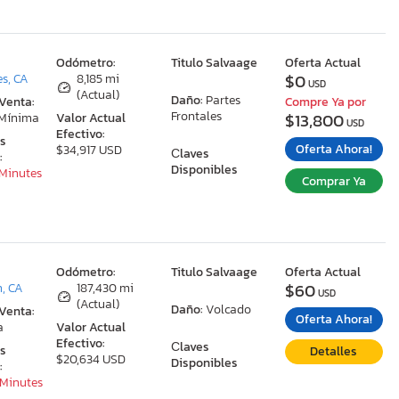
:
Odómetro:
Titulo Salvaage
Oferta Actual
$0
s, CA
8,185 mi
USD
(Actual)
Daño:
Partes
 Venta:
Compre Ya por
Frontales
$13,800
 Mínima
Valor Actual
USD
Efectivo:
as
Oferta Ahora!
$34,917 USD
Сlaves
:
Disponibles
 Minutes
Comprar Ya
:
Odómetro:
Titulo Salvaage
Oferta Actual
$60
n, CA
187,430 mi
USD
(Actual)
Daño:
Volcado
 Venta:
Oferta Ahora!
a
Valor Actual
Efectivo:
Сlaves
as
Detalles
$20,634 USD
Disponibles
:
 Minutes