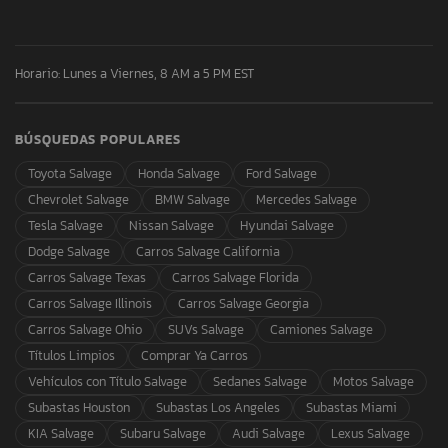
Horario: Lunes a Viernes, 8 AM a 5 PM EST
BÚSQUEDAS POPULARES
Toyota Salvage
Honda Salvage
Ford Salvage
Chevrolet Salvage
BMW Salvage
Mercedes Salvage
Tesla Salvage
Nissan Salvage
Hyundai Salvage
Dodge Salvage
Carros Salvage California
Carros Salvage Texas
Carros Salvage Florida
Carros Salvage Illinois
Carros Salvage Georgia
Carros Salvage Ohio
SUVs Salvage
Camiones Salvage
Títulos Limpios
Comprar Ya Carros
Vehículos con Título Salvage
Sedanes Salvage
Motos Salvage
Subastas Houston
Subastas Los Angeles
Subastas Miami
KIA Salvage
Subaru Salvage
Audi Salvage
Lexus Salvage