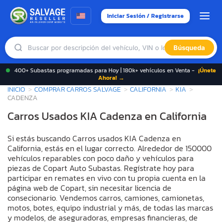
Iniciar Sesión / Registrarse
Búsqueda
400+ Subastas programadas para Hoy | 180k+ vehículos en Venta -
¡Únete
Ahora! →
INICIO
COMPRAR CARROS SALVAGE
CALIFORNIA
KIA
CADENZA
Carros Usados KIA Cadenza en California
Si estás buscando Carros usados KIA Cadenza en
California, estás en el lugar correcto. Alrededor de 150000
vehículos reparables con poco daño y vehículos para
piezas de Copart Auto Subastas. Regístrate hoy para
participar en remates en vivo con tu propia cuenta en la
página web de Copart, sin necesitar licencia de
consecionario. Vendemos carros, camiones, camionetas,
motos, botes, equipo industrial y más, de todas las marcas
y modelos, de aseguradoras, empresas financieras, de