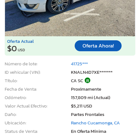
Oferta Actual
Oferta Ahora!
$0
USD
Número de lote:
41725***
ID vehicular (VIN):
KNALN4D7XE*******
Título:
CA SC
R
Fecha de Venta:
Proximamente
Odómetro:
157,809 mi (Actual)
Valor Actual Efectivo:
$5,211 USD
Daño:
Partes Frontales
Ubicación:
Rancho Cucamonga, CA
Status de Venta:
En Oferta Mínima