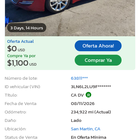
3 Days, 14 Hours
Oferta Actual
Oferta Ahora!
$0
USD
Compre Ya por
Comprar Ya
$1,100
USD
Número de lote:
63811***
ID vehicular (VIN):
3LN6L2LU9F*******
Título:
CA DV
R
Fecha de Venta:
08/11/2026
Odómetro:
234,922 mi (Actual)
Daño:
Lado
Ubicación:
San Martin, CA
Status de Venta:
En Oferta Mínima