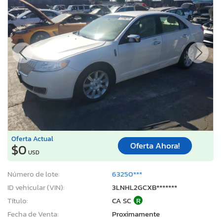
Oferta Actual
Oferta Ahora!
$0
USD
Número de lote:
63250***
ID vehicular (VIN):
3LNHL2GCXB*******
Título:
CA SC
R
Fecha de Venta:
Proximamente