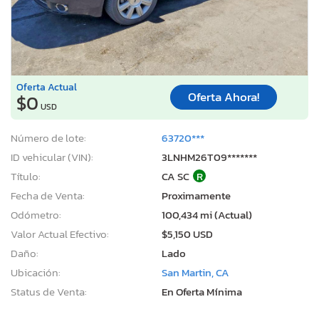
Oferta Actual
Oferta Ahora!
$0
USD
Número de lote:
63720***
ID vehicular (VIN):
3LNHM26T09*******
Título:
CA SC
R
Fecha de Venta:
Proximamente
Odómetro:
100,434 mi (Actual)
Valor Actual Efectivo:
$5,150 USD
Daño:
Lado
Ubicación:
San Martin, CA
Status de Venta:
En Oferta Mínima