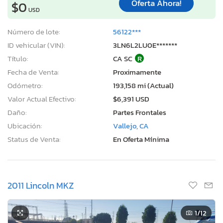
Oferta Ahora!
$0
USD
Número de lote:
56122***
ID vehicular (VIN):
3LN6L2LU0E*******
Título:
CA SC
R
Fecha de Venta:
Proximamente
Odómetro:
193,158 mi (Actual)
Valor Actual Efectivo:
$6,391 USD
Daño:
Partes Frontales
Ubicación:
Vallejo, CA
Status de Venta:
En Oferta Mínima
2011 Lincoln MKZ
1
/12