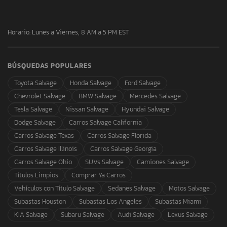
Horario: Lunes a Viernes, 8 AM a 5 PM EST
BÚSQUEDAS POPULARES
Toyota Salvage
Honda Salvage
Ford Salvage
Chevrolet Salvage
BMW Salvage
Mercedes Salvage
Tesla Salvage
Nissan Salvage
Hyundai Salvage
Dodge Salvage
Carros Salvage California
Carros Salvage Texas
Carros Salvage Florida
Carros Salvage Illinois
Carros Salvage Georgia
Carros Salvage Ohio
SUVs Salvage
Camiones Salvage
Títulos Limpios
Comprar Ya Carros
Vehículos con Título Salvage
Sedanes Salvage
Motos Salvage
Subastas Houston
Subastas Los Angeles
Subastas Miami
KIA Salvage
Subaru Salvage
Audi Salvage
Lexus Salvage