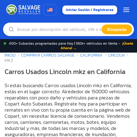
Iniciar Sesión / Registrarse
Búsqueda
400+ Subastas programadas para Hoy | 180k+ vehículos en Venta -
¡Únete
Ahora! →
INICIO
COMPRAR CARROS SALVAGE
CALIFORNIA
LINCOLN
MKZ
Carros Usados Lincoln mkz en California
Si estás buscando Carros usados Lincoln mkz en California,
estás en el lugar correcto. Alrededor de 150000 vehículos
reparables con poco daño y vehículos para piezas de
Copart Auto Subastas. Regístrate hoy para participar en
remates en vivo con tu propia cuenta en la página web de
Copart, sin necesitar licencia de consecionario. Vendemos
carros, camiones, camionetas, motos, botes, equipo
industrial y más, de todas las marcas y modelos, de
aseguradoras, empresas financieras, de inundación,