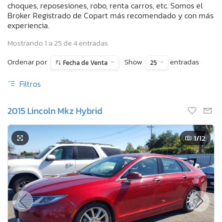
choques, reposesiones, robo, renta carros, etc. Somos el
Broker Registrado de Copart más recomendado y con más
experiencia.
Mostrando 1 a 25 de 4 entradas
Ordenar por
Show
entradas
Fecha de Venta
25
Filtros
2015 Lincoln Mkz Hybrid
1
/12