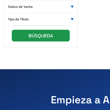
Quebec
Status de Venta
Rhode Island
South Carolina
Tipo de Título
South Dakota
Tennessee
Texas
Utah
Virginia
Vermont
Washington
Wisconsin
Empieza a A