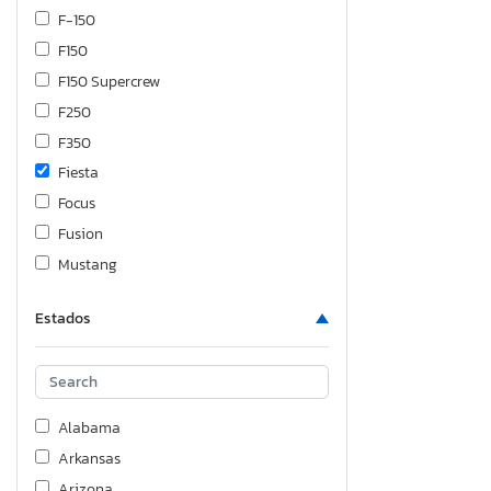
F-150
F150
F150 Supercrew
F250
F350
Fiesta
Focus
Fusion
Mustang
Ranger
Estados
Taurus
Transit
Alabama
Arkansas
Arizona