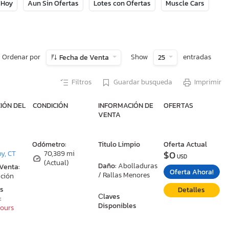
 Hoy
Aun Sin Ofertas
Lotes con Ofertas
Muscle Cars
Ordenar por
Show
entradas
Fecha de Venta
25
Filtros
Guardar busqueda
Imprimir
IÓN DEL
CONDICIÓN
INFORMACIÓN DE
OFERTAS
VENTA
:
Odómetro:
Titulo Limpio
Oferta Actual
$0
y, CT
70,389 mi
USD
(Actual)
Daño:
Abolladuras
 Venta:
Oferta Ahora!
/ Rallas Menores
ción
as
Detalles
Сlaves
:
Disponibles
Hours