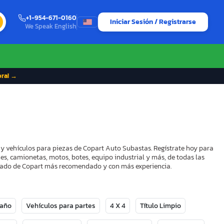
+1-954-671-0160
Iniciar Sesión / Registrarse
We Speak English
ora! →
 y vehículos para piezas de Copart Auto Subastas. Regístrate hoy para
es, camionetas, motos, botes, equipo industrial y más, de todas las
strado de Copart más recomendado y con más experiencia.
Daño
Vehículos para partes
4 X 4
Título Limpio