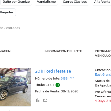
Daño por Granizo
Vandalismo
Carros Clásicos
A la Venta
 llegadas
de 2 entradas
IMAGEN
INFORMACIÓN DEL LOTE
INFORMAC
VEHÍCULO
Ubicación
2011 Ford Fiesta se
East Granb
Número de lote:
61884***
Status de
Título:
CT CT
R
En Aproba
Fecha de Venta:
08/13/2026
Pre Ofert
Cierran en
4 Days, 2 