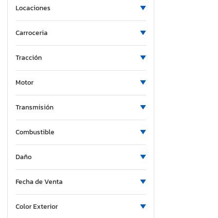
Locaciones
Michigan
Minnesota
Carroceria
Missouri
Mississippi
Tracción
Montana
North Carolina
Motor
New Hampshire
New Jersey
Transmisión
New Mexico
Combustible
Nevada
New York
Daño
Ohio
Oklahoma
Fecha de Venta
Ontario
Oregon
Color Exterior
Pennsylvania