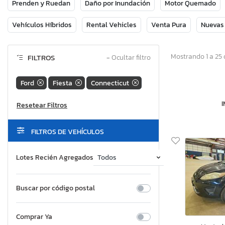
Prenden y Ruedan
Daño por Inundación
Motor Quemado
Vehículos Híbridos
Rental Vehicles
Venta Pura
Nuevas
Mostrando 1 a 25 
FILTROS
−
Ocultar filtro
Ford
Fiesta
Connecticut
FILTROS DE VEHÍCULOS
Lotes Recién Agregados
Buscar por código postal
Comprar Ya