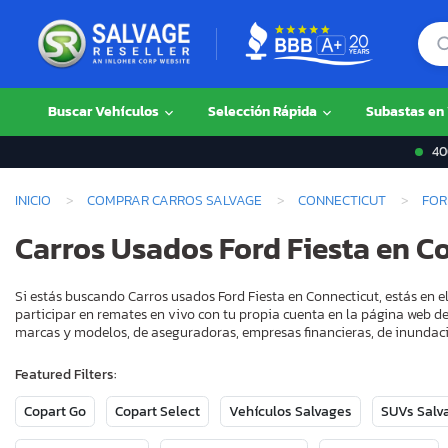
Buscar Vehículos
Selección Rápida
Subastas en
400
INICIO
COMPRAR CARROS SALVAGE
CONNECTICUT
FOR
Carros Usados Ford Fiesta en C
Si estás buscando Carros usados Ford Fiesta en Connecticut, estás en 
participar en remates en vivo con tu propia cuenta en la página web de
marcas y modelos, de aseguradoras, empresas financieras, de inundaci
Featured Filters:
Copart Go
Copart Select
Vehículos Salvages
SUVs Salv