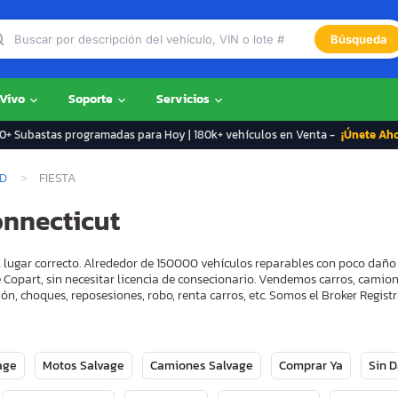
Búsqueda
 Vivo
Soporte
Servicios
+ Subastas programadas para Hoy | 180k+ vehículos en Venta -
¡Únete Ah
D
FIESTA
onnecticut
el lugar correcto. Alrededor de 150000 vehículos reparables con poco daño
 Copart, sin necesitar licencia de consecionario. Vendemos carros, camion
ón, choques, reposesiones, robo, renta carros, etc. Somos el Broker Regi
age
Motos Salvage
Camiones Salvage
Comprar Ya
Sin 