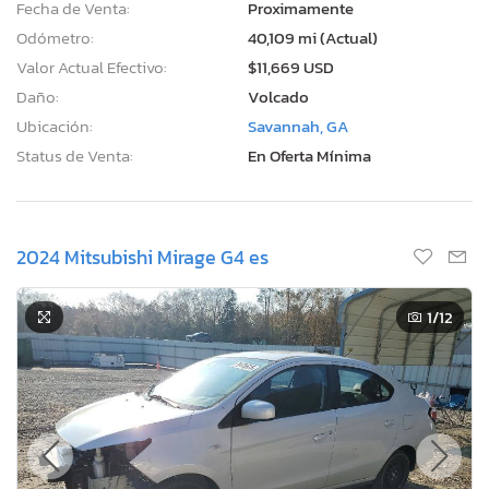
Fecha de Venta:
Proximamente
Odómetro:
40,109 mi (Actual)
Valor Actual Efectivo:
$11,669 USD
Daño:
Volcado
Ubicación:
Savannah, GA
Status de Venta:
En Oferta Mínima
2024 Mitsubishi Mirage G4 es
1
/12