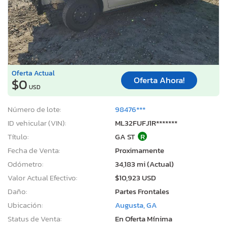
Oferta Actual
Oferta Ahora!
$0
USD
Número de lote:
98476***
ID vehicular (VIN):
ML32FUFJ1R*******
Título:
GA ST
R
Fecha de Venta:
Proximamente
Odómetro:
34,183 mi (Actual)
Valor Actual Efectivo:
$10,923 USD
Daño:
Partes Frontales
Ubicación:
Augusta, GA
Status de Venta:
En Oferta Mínima