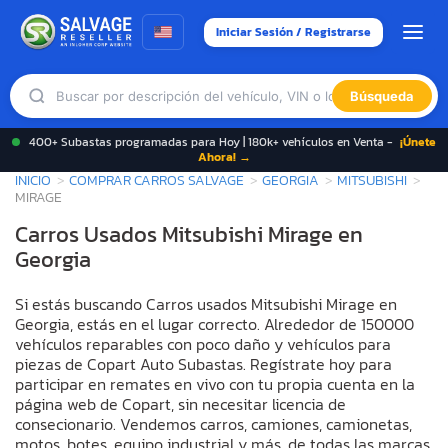
Iniciar Sesión / Registrarse
Búsqueda
400+ Subastas programadas para Hoy | 180k+ vehículos en Venta -
¡Únete
Ahora! →
INICIO
COMPRAR CARROS SALVAGE
GEORGIA
MITSUBISHI
MIRAGE
Carros Usados Mitsubishi Mirage en
Georgia
Si estás buscando Carros usados Mitsubishi Mirage en
Georgia, estás en el lugar correcto. Alrededor de 150000
vehículos reparables con poco daño y vehículos para
piezas de Copart Auto Subastas. Regístrate hoy para
participar en remates en vivo con tu propia cuenta en la
página web de Copart, sin necesitar licencia de
consecionario. Vendemos carros, camiones, camionetas,
motos, botes, equipo industrial y más, de todas las marcas