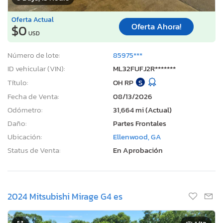
Oferta Actual
Oferta Ahora!
$0
USD
Número de lote:
85975***
ID vehicular (VIN):
ML32FUFJ2R*******
Título:
OH RP
S
Fecha de Venta:
08/13/2026
Odómetro:
31,664 mi (Actual)
Daño:
Partes Frontales
Ubicación:
Ellenwood, GA
Status de Venta:
En Aprobación
2024 Mitsubishi Mirage G4 es