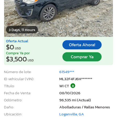
3 Days, 11 Hours
Oferta Actual
Oferta Ahora!
$0
USD
Compre Ya por
Comprar Ya
$3,500
USD
Número de lote:
61549***
ID vehicular (VIN):
ML32F4FJ6H*******
Título:
WI CT
R
Fecha de Venta:
08/10/2026
Odómetro:
96,535 mi (Actual)
Daño:
Abolladuras / Rallas Menores
Ubicación:
Loganville, GA