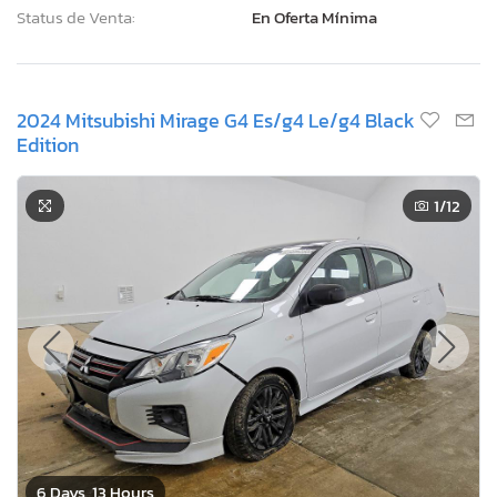
Status de Venta:
En Oferta Mínima
2024 Mitsubishi Mirage G4 Es/g4 Le/g4 Black
Edition
1
/12
6 Days, 13 Hours