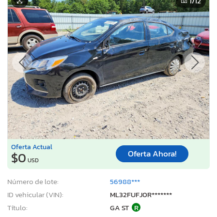
1
/12
Oferta Actual
Oferta Ahora!
$0
USD
Número de lote:
56988***
ID vehicular (VIN):
ML32FUFJ0R*******
Título:
GA ST
R