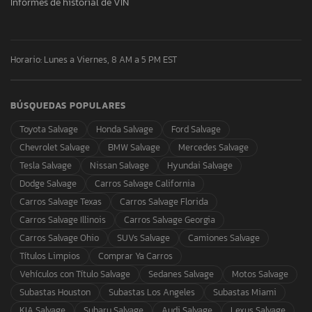
Informes de historial de VIN
Horario: Lunes a Viernes, 8 AM a 5 PM EST
BÚSQUEDAS POPULARES
Toyota Salvage
Honda Salvage
Ford Salvage
Chevrolet Salvage
BMW Salvage
Mercedes Salvage
Tesla Salvage
Nissan Salvage
Hyundai Salvage
Dodge Salvage
Carros Salvage California
Carros Salvage Texas
Carros Salvage Florida
Carros Salvage Illinois
Carros Salvage Georgia
Carros Salvage Ohio
SUVs Salvage
Camiones Salvage
Títulos Limpios
Comprar Ya Carros
Vehículos con Título Salvage
Sedanes Salvage
Motos Salvage
Subastas Houston
Subastas Los Angeles
Subastas Miami
KIA Salvage
Subaru Salvage
Audi Salvage
Lexus Salvage