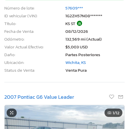
Número de lote:
57609***
ID vehicular (VIN):
1G2ZH57N08*******
Título:
KS ST
R
Fecha de Venta:
08/12/2026
Odómetro:
132,569 mi (Actual)
Valor Actual Efectivo:
$5,003 USD
Daño:
Partes Posteriores
Ubicación:
Wichita, KS
Status de Venta:
Venta Pura
2007 Pontiac G6 Value Leader
1
/12