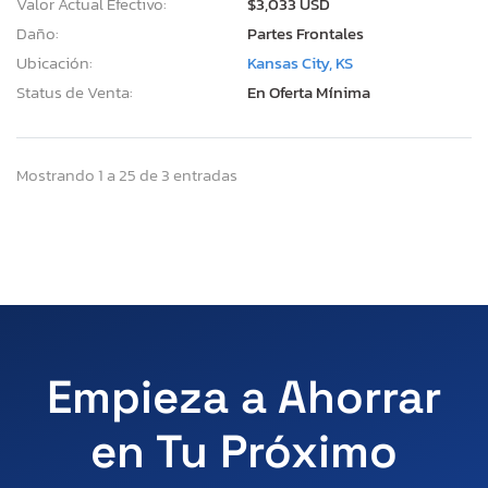
Valor Actual Efectivo:
$3,033 USD
Daño:
Partes Frontales
Ubicación:
Kansas City, KS
Status de Venta:
En Oferta Mínima
Mostrando 1 a 25 de 3 entradas
Empieza a Ahorrar
en Tu Próximo