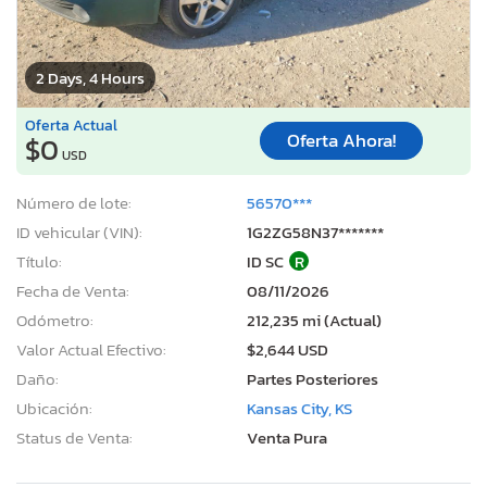
2 Days, 4 Hours
Oferta Actual
Oferta Ahora!
$0
USD
Número de lote:
56570***
ID vehicular (VIN):
1G2ZG58N37*******
Título:
ID SC
R
Fecha de Venta:
08/11/2026
Odómetro:
212,235 mi (Actual)
Valor Actual Efectivo:
$2,644 USD
Daño:
Partes Posteriores
Ubicación:
Kansas City, KS
Status de Venta:
Venta Pura