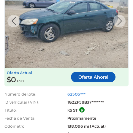
Oferta Actual
Oferta Ahora!
$0
USD
Número de lote:
62505***
ID vehicular (VIN):
1G2ZF58B37*******
Título:
KS ST
R
Fecha de Venta:
Proximamente
Odómetro:
138,096 mi (Actual)