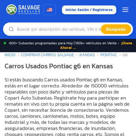
Iniciar Sesión / Registrarse
Búsqueda
400+ Subastas programadas para Hoy | 180k+ vehículos en Venta -
¡Únete
Ahora! →
INICIO
COMPRAR CARROS SALVAGE
KANSAS
PONTIAC
G6
Carros Usados Pontiac g6 en Kansas
Si estás buscando Carros usados Pontiac g6 en Kansas,
estás en el lugar correcto. Alrededor de 150000 vehículos
reparables con poco daño y vehículos para piezas de
Copart Auto Subastas. Regístrate hoy para participar en
remates en vivo con tu propia cuenta en la página web de
Copart, sin necesitar licencia de consecionario. Vendemos
carros, camiones, camionetas, motos, botes, equipo
industrial y más, de todas las marcas y modelos, de
aseguradoras, empresas financieras, de inundación,
choques, reposesiones, robo, renta carros, etc. Somos el