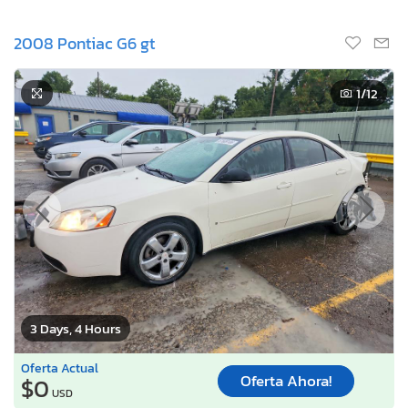
2008 Pontiac G6 gt
1
/12
3 Days, 4 Hours
Oferta Actual
Oferta Ahora!
$0
USD