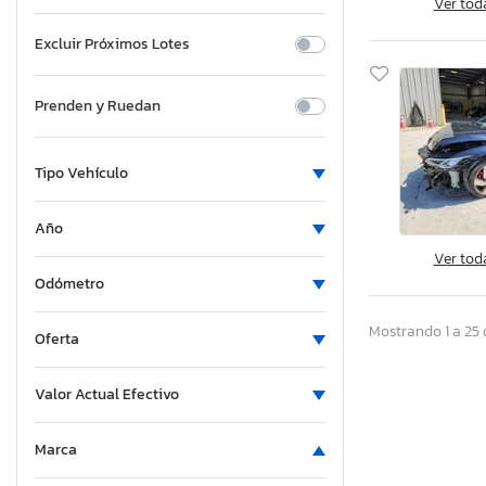
Ver tod
Excluir Próximos Lotes
Prenden y Ruedan
Tipo Vehículo
Año
Ver tod
Odómetro
Mostrando 1 a 25 
Oferta
Valor Actual Efectivo
Marca