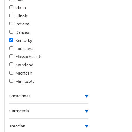
Idaho
Illinois
Indiana
Kansas
Kentucky
Louisiana
Massachusetts
Maryland
Michigan
Minnesota
New Brunswick
Locaciones
North Carolina
New Hampshire
Carroceria
New Jersey
New Mexico
Tracción
Nova Scotia