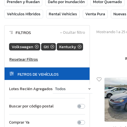
Prenden y Ruedan
Daño por Inundación
Motor Quemado
Vehículos Híbridos
Rental Vehicles
Venta Pura
Nuevas
Mostrando 1 a 25 
FILTROS
−
Ocultar filtro
Volkswagen
Gti
Kentucky
FILTROS DE VEHÍCULOS
Lotes Recién Agregados
Buscar por código postal
Comprar Ya