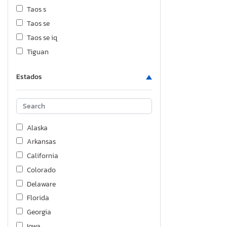
Taos s
Taos se
Taos se iq
Tiguan
Estados
Alaska
Arkansas
California
Colorado
Delaware
Florida
Georgia
Iowa