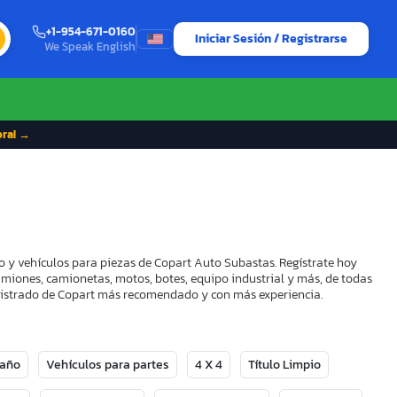
+1-954-671-0160
Iniciar Sesión / Registrarse
We Speak English
ora! →
o y vehículos para piezas de Copart Auto Subastas. Regístrate hoy
camiones, camionetas, motos, botes, equipo industrial y más, de todas
Registrado de Copart más recomendado y con más experiencia.
Daño
Vehículos para partes
4 X 4
Título Limpio