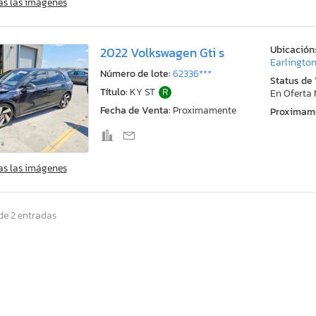
as las imágenes
Ubicación
2022 Volkswagen Gti s
Earlington
Número de lote:
62336***
Status de
Título:
KY ST
R
En Oferta
Fecha de Venta:
Proximamente
Proximam
as las imágenes
de 2 entradas