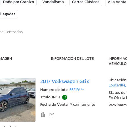
Daño por Granizo
Vandalismo
Carros Clásicos
A la Venta
 llegadas
de 2 entradas
IMAGEN
INFORMACIÓN DEL LOTE
INFORMAC
VEHÍCULO
Ubicación
2017 Volkswagen Gti s
Louisville,
Número de lote:
55319***
Status de
Título:
IN ST
R
En Oferta
Fecha de Venta:
Proximamente
Proximam