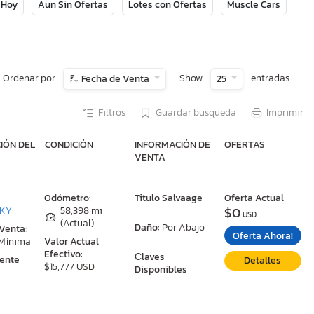
 Hoy
Aun Sin Ofertas
Lotes con Ofertas
Muscle Cars
Ordenar por
Show
entradas
Fecha de Venta
25
Filtros
Guardar busqueda
Imprimir
IÓN DEL
CONDICIÓN
INFORMACIÓN DE
OFERTAS
VENTA
:
Odómetro:
Titulo Salvaage
Oferta Actual
$0
 KY
58,398 mi
USD
(Actual)
Daño:
Por Abajo
 Venta:
Oferta Ahora!
 Mínima
Valor Actual
Efectivo:
Сlaves
ente
Detalles
$15,777 USD
Disponibles