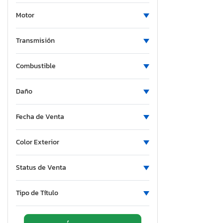
Nevada
Motor
New York
Ohio
Transmisión
Oklahoma
Combustible
Ontario
Oregon
Daño
Pennsylvania
South Carolina
Fecha de Venta
Texas
Utah
Color Exterior
Virginia
Vermont
Status de Venta
Washington
Wisconsin
Tipo de Título