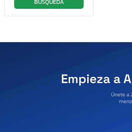
Empieza a A
Únete a 
menos