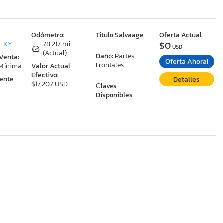
:
Odómetro:
Titulo Salvaage
Oferta Actual
$0
, KY
78,217 mi
USD
(Actual)
Daño:
Partes
 Venta:
Oferta Ahora!
Frontales
 Mínima
Valor Actual
Efectivo:
ente
Detalles
$17,207 USD
Сlaves
Disponibles