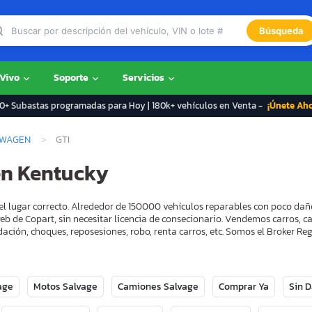
Búsqueda
 Vivo
Soporte
Servicios
+ Subastas programadas para Hoy | 180k+ vehículos en Venta -
¡Únete Ah
WAGEN
GTI
en Kentucky
el lugar correcto. Alrededor de 150000 vehículos reparables con poco dañ
eb de Copart, sin necesitar licencia de consecionario. Vendemos carros, 
ación, choques, reposesiones, robo, renta carros, etc. Somos el Broker 
age
Motos Salvage
Camiones Salvage
Comprar Ya
Sin 