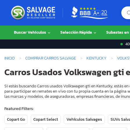
Buscar Vehículos
Selección Rápida
Subastas en
400
INICIO
COMPRAR CARROS SALVAGE
KENTUCKY
VOLKS
Carros Usados Volkswagen gti 
Si estás buscando Carros usados Volkswagen gti en Kentucky, estás en 
para participar en remates en vivo con tu propia cuenta en la página w
las marcas y modelos, de aseguradoras, empresas financieras, de inund
Featured Filters:
Copart Go
Copart Select
Vehículos Salvages
SUVs Salv