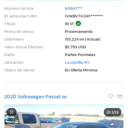
Número de lote:
60847***
ID vehicular (VIN):
1VWBV7A3XF*******
Título:
IN ST
R
Fecha de Venta:
Proximamente
Odómetro:
155,224 mi (Actual)
Valor Actual Efectivo:
$5,793 USD
Daño:
Partes Frontales
Ubicación:
Louisville, KY
Status de Venta:
En Oferta Mínima
2020 Volkswagen Passat se
1
/13