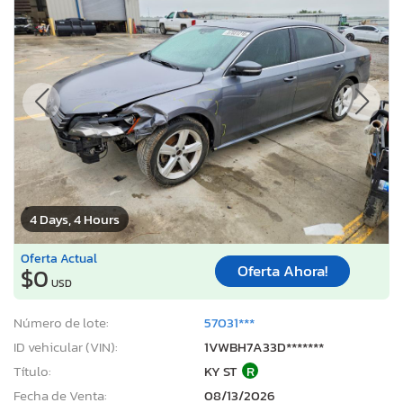
4 Days, 4 Hours
Oferta Actual
Oferta Ahora!
$0
USD
Número de lote:
57031***
ID vehicular (VIN):
1VWBH7A33D*******
Título:
KY ST
R
Fecha de Venta:
08/13/2026