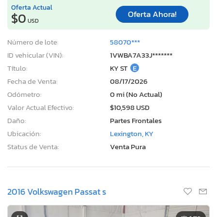
Oferta Actual
Oferta Ahora!
$0
USD
Número de lote:
58070***
ID vehicular (VIN):
1VWBA7A33J*******
Título:
KY ST
E
Fecha de Venta:
08/17/2026
Odómetro:
0 mi (No Actual)
Valor Actual Efectivo:
$10,598 USD
Daño:
Partes Frontales
Ubicación:
Lexington, KY
Status de Venta:
Venta Pura
2016 Volkswagen Passat s