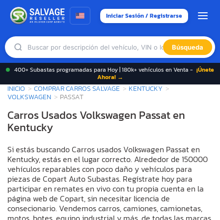
Iniciar Sesión / Registrarse
Búsqueda
400+ Subastas programadas para Hoy | 180k+ vehículos en Venta -
¡Únete
Ahora! →
INICIO
COMPRAR CARROS SALVAGE
KENTUCKY
VOLKSWAGEN
PASSAT
Carros Usados Volkswagen Passat en
Kentucky
Si estás buscando Carros usados Volkswagen Passat en
Kentucky, estás en el lugar correcto. Alrededor de 150000
vehículos reparables con poco daño y vehículos para
piezas de Copart Auto Subastas. Regístrate hoy para
participar en remates en vivo con tu propia cuenta en la
página web de Copart, sin necesitar licencia de
consecionario. Vendemos carros, camiones, camionetas,
motos, botes, equipo industrial y más, de todas las marcas