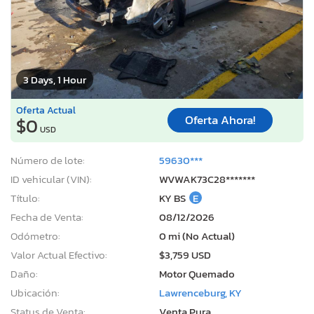
3 Days, 1 Hour
Oferta Actual
Oferta Ahora!
$0
USD
Número de lote:
59630***
ID vehicular (VIN):
WVWAK73C28*******
Título:
KY BS
E
Fecha de Venta:
08/12/2026
Odómetro:
0 mi (No Actual)
Valor Actual Efectivo:
$3,759 USD
Daño:
Motor Quemado
Ubicación:
Lawrenceburg, KY
Status de Venta:
Venta Pura