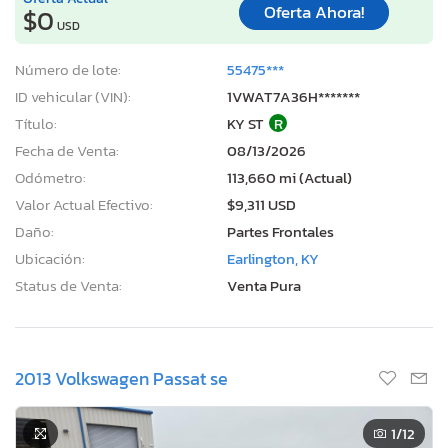
Oferta Ahora!
$0
USD
Número de lote:
55475***
ID vehicular (VIN):
1VWAT7A36H*******
Título:
KY ST
R
Fecha de Venta:
08/13/2026
Odómetro:
113,660 mi (Actual)
Valor Actual Efectivo:
$9,311 USD
Daño:
Partes Frontales
Ubicación:
Earlington, KY
Status de Venta:
Venta Pura
2013 Volkswagen Passat se
1
/12