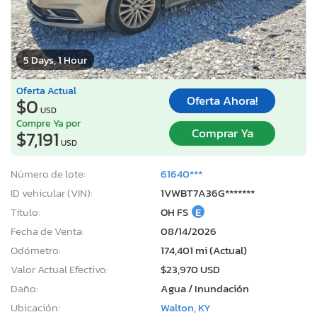
5 Days, 1 Hour
Oferta Actual
Oferta Ahora!
$0
USD
Compre Ya por
Comprar Ya
$7,191
USD
Número de lote:
61640***
ID vehicular (VIN):
1VWBT7A36G*******
Título:
OH FS
E
Fecha de Venta:
08/14/2026
Odómetro:
174,401 mi (Actual)
Valor Actual Efectivo:
$23,970 USD
Daño:
Agua / Inundación
Ubicación:
Walton, KY