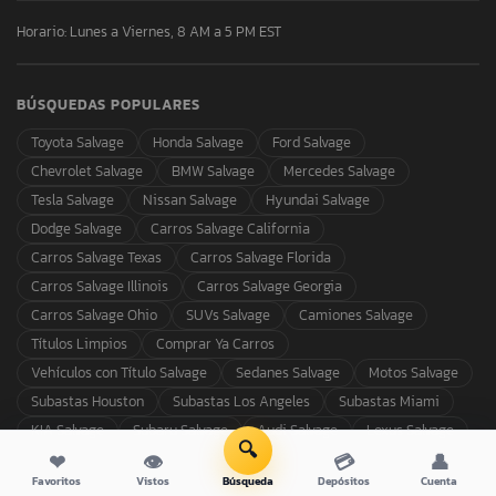
Horario: Lunes a Viernes, 8 AM a 5 PM EST
BÚSQUEDAS POPULARES
Toyota Salvage
Honda Salvage
Ford Salvage
Chevrolet Salvage
BMW Salvage
Mercedes Salvage
Tesla Salvage
Nissan Salvage
Hyundai Salvage
Dodge Salvage
Carros Salvage California
Carros Salvage Texas
Carros Salvage Florida
Carros Salvage Illinois
Carros Salvage Georgia
Carros Salvage Ohio
SUVs Salvage
Camiones Salvage
Títulos Limpios
Comprar Ya Carros
Vehículos con Título Salvage
Sedanes Salvage
Motos Salvage
Subastas Houston
Subastas Los Angeles
Subastas Miami
KIA Salvage
Subaru Salvage
Audi Salvage
Lexus Salvage
🔍
❤
👁
💳
👤
Favoritos
Vistos
Búsqueda
Depósitos
Cuenta