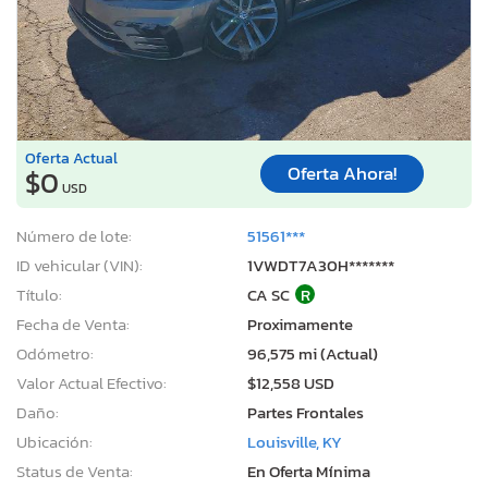
Oferta Actual
Oferta Ahora!
$0
USD
Número de lote:
51561***
ID vehicular (VIN):
1VWDT7A30H*******
Título:
CA SC
R
Fecha de Venta:
Proximamente
Odómetro:
96,575 mi (Actual)
Valor Actual Efectivo:
$12,558 USD
Daño:
Partes Frontales
Ubicación:
Louisville, KY
Status de Venta:
En Oferta Mínima