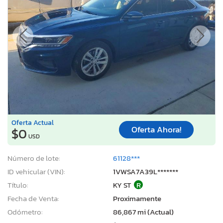
Oferta Actual
Oferta Ahora!
$0
USD
Número de lote:
61128***
ID vehicular (VIN):
1VWSA7A39L*******
Título:
KY ST
R
Fecha de Venta:
Proximamente
Odómetro:
86,867 mi (Actual)