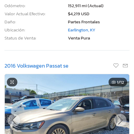
Odómetro:
152,911 mi (Actual)
Valor Actual Efectivo:
$4,219 USD
Daño:
Partes Frontales
Ubicación:
Earlington, KY
Status de Venta:
Venta Pura
2016 Volkswagen Passat se
1
/12