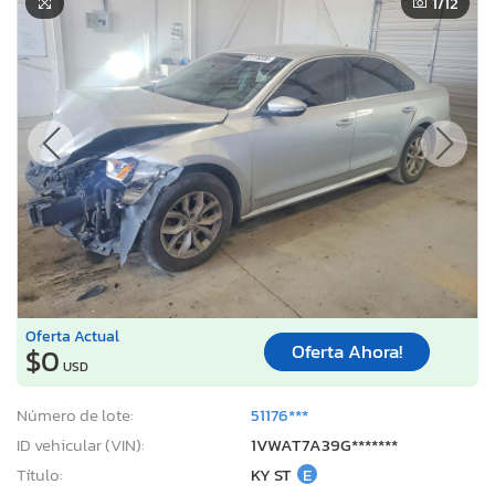
1
/12
Oferta Actual
Oferta Ahora!
$0
USD
Número de lote:
51176***
ID vehicular (VIN):
1VWAT7A39G*******
Título:
KY ST
E