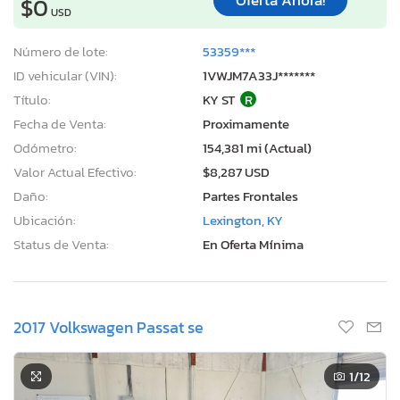
Oferta Ahora!
$0
USD
Número de lote:
53359***
ID vehicular (VIN):
1VWJM7A33J*******
Título:
KY ST
R
Fecha de Venta:
Proximamente
Odómetro:
154,381 mi (Actual)
Valor Actual Efectivo:
$8,287 USD
Daño:
Partes Frontales
Ubicación:
Lexington, KY
Status de Venta:
En Oferta Mínima
2017 Volkswagen Passat se
1
/12