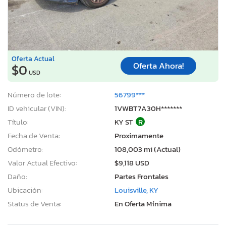
Oferta Actual
Oferta Ahora!
$0
USD
Número de lote:
56799***
ID vehicular (VIN):
1VWBT7A30H*******
Título:
KY ST
R
Fecha de Venta:
Proximamente
Odómetro:
108,003 mi (Actual)
Valor Actual Efectivo:
$9,118 USD
Daño:
Partes Frontales
Ubicación:
Louisville, KY
Status de Venta:
En Oferta Mínima