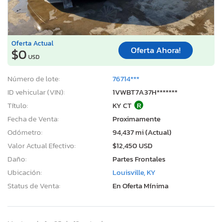
Oferta Actual
Oferta Ahora!
$0
USD
Número de lote:
76714***
ID vehicular (VIN):
1VWBT7A37H*******
Título:
KY CT
R
Fecha de Venta:
Proximamente
Odómetro:
94,437 mi (Actual)
Valor Actual Efectivo:
$12,450 USD
Daño:
Partes Frontales
Ubicación:
Louisville, KY
Status de Venta:
En Oferta Mínima