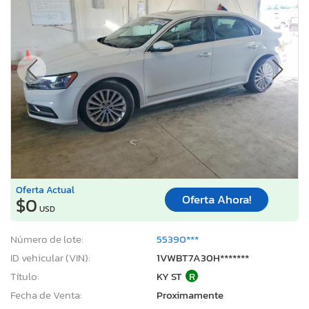
Oferta Actual
Oferta Ahora!
$0
USD
Número de lote:
55390***
ID vehicular (VIN):
1VWBT7A30H*******
Título:
KY ST
R
Fecha de Venta:
Proximamente