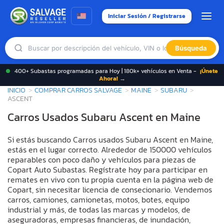
Iniciar Sesión / Registrarse
Búsqueda
400+ Subastas programadas para Hoy | 180k+ vehículos en Venta -
¡Únete
Ahora! →
INICIO
COMPRAR CARROS SALVAGE
MAINE
SUBARU
ASCENT
Carros Usados Subaru Ascent en Maine
Si estás buscando Carros usados Subaru Ascent en Maine,
estás en el lugar correcto. Alrededor de 150000 vehículos
reparables con poco daño y vehículos para piezas de
Copart Auto Subastas. Regístrate hoy para participar en
remates en vivo con tu propia cuenta en la página web de
Copart, sin necesitar licencia de consecionario. Vendemos
carros, camiones, camionetas, motos, botes, equipo
industrial y más, de todas las marcas y modelos, de
aseguradoras, empresas financieras, de inundación,