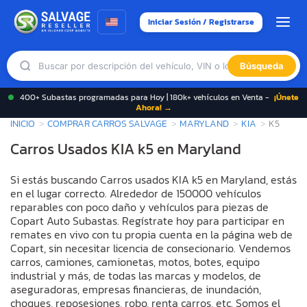
Iniciar Sesión / Registrarse
Búsqueda
400+ Subastas programadas para Hoy | 180k+ vehículos en Venta -
¡Únete
Ahora! →
INICIO
COMPRAR CARROS SALVAGE
MARYLAND
KIA
K5
Carros Usados KIA k5 en Maryland
Si estás buscando Carros usados KIA k5 en Maryland, estás
en el lugar correcto. Alrededor de 150000 vehículos
reparables con poco daño y vehículos para piezas de
Copart Auto Subastas. Regístrate hoy para participar en
remates en vivo con tu propia cuenta en la página web de
Copart, sin necesitar licencia de consecionario. Vendemos
carros, camiones, camionetas, motos, botes, equipo
industrial y más, de todas las marcas y modelos, de
aseguradoras, empresas financieras, de inundación,
choques, reposesiones, robo, renta carros, etc. Somos el