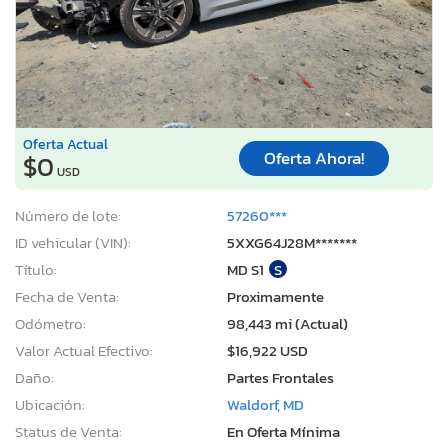
Oferta Actual
Oferta Ahora!
$0
USD
Número de lote:
57260***
ID vehicular (VIN):
5XXG64J28M*******
Título:
MD S1
S
Fecha de Venta:
Proximamente
Odómetro:
98,443 mi (Actual)
Valor Actual Efectivo:
$16,922 USD
Daño:
Partes Frontales
Ubicación:
Waldorf, MD
Status de Venta:
En Oferta Mínima