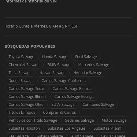
Informes de historial de VIN
Horario: Lunes a Viernes, 8 AM a 5 PM EST
BÚSQUEDAS POPULARES
Toyota Salvage
Honda Salvage
Ford Salvage
Chevrolet Salvage
BMW Salvage
Mercedes Salvage
Tesla Salvage
Nissan Salvage
Hyundai Salvage
Dodge Salvage
Carros Salvage California
Carros Salvage Texas
Carros Salvage Florida
Carros Salvage Illinois
Carros Salvage Georgia
Carros Salvage Ohio
SUVs Salvage
Camiones Salvage
Títulos Limpios
Comprar Ya Carros
Vehículos con Título Salvage
Sedanes Salvage
Motos Salvage
Subastas Houston
Subastas Los Angeles
Subastas Miami
KIA Salvage
Subaru Salvage
Audi Salvage
Lexus Salvage