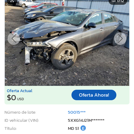
1
/12
Oferta Actual
Oferta Ahora!
$0
USD
Número de lote:
50015***
ID vehicular (VIN):
5XXG14J21M*******
Título:
MD S1
E