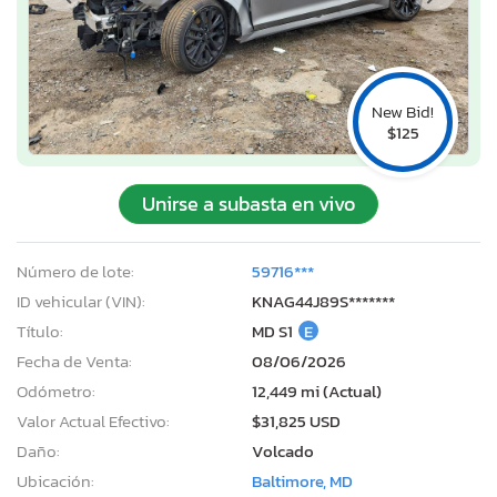
New Bid!
$125
Unirse a subasta en vivo
Número de lote:
59716***
ID vehicular (VIN):
KNAG44J89S*******
Título:
MD S1
E
Fecha de Venta:
08/06/2026
Odómetro:
12,449 mi (Actual)
Valor Actual Efectivo:
$31,825 USD
Daño:
Volcado
Ubicación:
Baltimore, MD