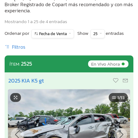
Broker Registrado de Copart más recomendado y con más
experiencia.
Mostrando 1 a 25 de 4 entradas
Ordenar por
Show
entradas
Fecha de Venta
25
Filtros
•
2525
En Vivo Ahora
ÍTEM:
2025 KIA K5 gt
1
/13