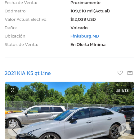
Fecha de Venta:
Proximamente
Odómetro:
109,610 mi (Actual)
Valor Actual Efectivo:
$12,039 USD
Daño:
Volcado
Ubicación:
Finksburg, MD
Status de Venta:
En Oferta Mínima
2021 KIA K5 gt Line
1
/13