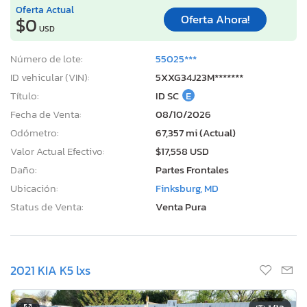
Oferta Actual
Oferta Ahora!
$0
USD
Número de lote:
55025***
ID vehicular (VIN):
5XXG34J23M*******
Título:
ID SC
E
Fecha de Venta:
08/10/2026
Odómetro:
67,357 mi (Actual)
Valor Actual Efectivo:
$17,558 USD
Daño:
Partes Frontales
Ubicación:
Finksburg, MD
Status de Venta:
Venta Pura
2021 KIA K5 lxs