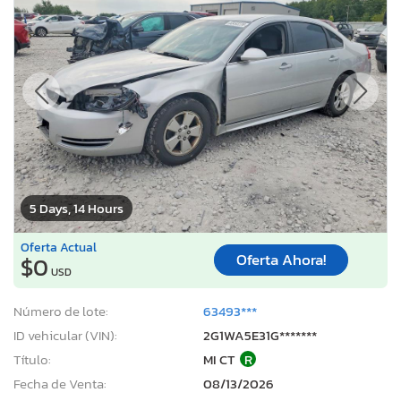
5 Days, 14 Hours
Oferta Actual
Oferta Ahora!
$0
USD
Número de lote:
63493***
ID vehicular (VIN):
2G1WA5E31G*******
Título:
MI CT
R
Fecha de Venta:
08/13/2026