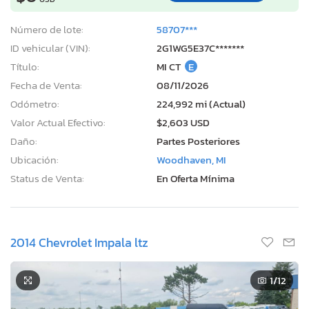
Número de lote:
58707***
ID vehicular (VIN):
2G1WG5E37C*******
Título:
MI CT
E
Fecha de Venta:
08/11/2026
Odómetro:
224,992 mi (Actual)
Valor Actual Efectivo:
$2,603 USD
Daño:
Partes Posteriores
Ubicación:
Woodhaven, MI
Status de Venta:
En Oferta Mínima
2014 Chevrolet Impala ltz
1
/12