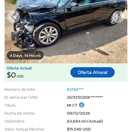
4 Days, 14 Hours
Oferta Actual
Oferta Ahora!
$0
USD
Número de lote:
62133***
ID vehicular (VIN):
2G11Z5S30K*******
Título:
MI CT
E
Fecha de Venta:
08/12/2026
Odómetro:
63,684 mi (Actual)
Valor Actual Efectivo:
$15,540 USD