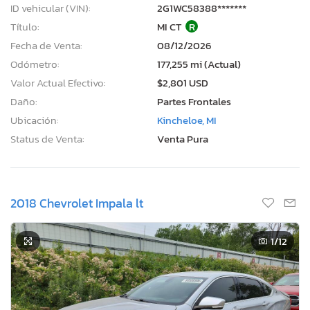
ID vehicular (VIN):
2G1WC58388*******
Título:
MI CT
R
Fecha de Venta:
08/12/2026
Odómetro:
177,255 mi (Actual)
Valor Actual Efectivo:
$2,801 USD
Daño:
Partes Frontales
Ubicación:
Kincheloe, MI
Status de Venta:
Venta Pura
2018 Chevrolet Impala lt
1
/12