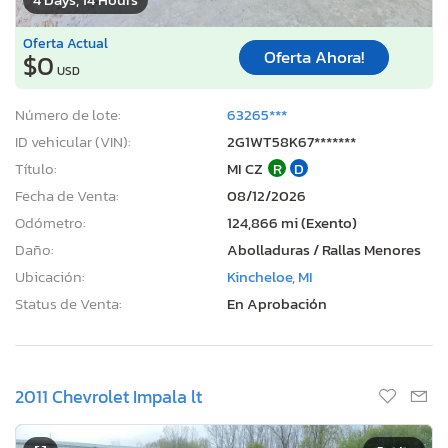
Oferta Actual
Oferta Ahora!
$0
USD
Número de lote:
63265***
ID vehicular (VIN):
2G1WT58K67*******
Título:
MI CZ
R
D
Fecha de Venta:
08/12/2026
Odómetro:
124,866 mi (Exento)
Daño:
Abolladuras / Rallas Menores
Ubicación:
Kincheloe, MI
Status de Venta:
En Aprobación
2011 Chevrolet Impala lt