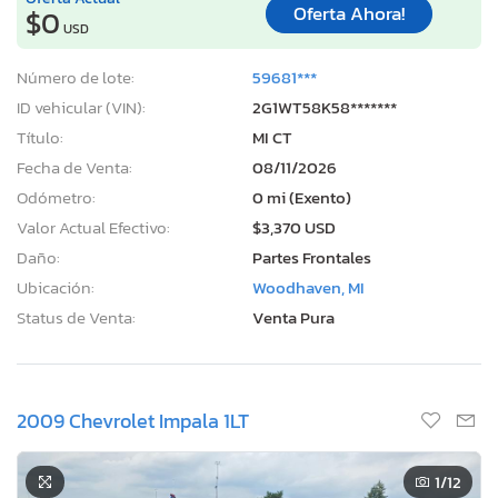
Oferta Ahora!
$0
USD
Número de lote:
59681***
ID vehicular (VIN):
2G1WT58K58*******
Título:
MI CT
Fecha de Venta:
08/11/2026
Odómetro:
0 mi (Exento)
Valor Actual Efectivo:
$3,370 USD
Daño:
Partes Frontales
Ubicación:
Woodhaven, MI
Status de Venta:
Venta Pura
2009 Chevrolet Impala 1LT
1
/12