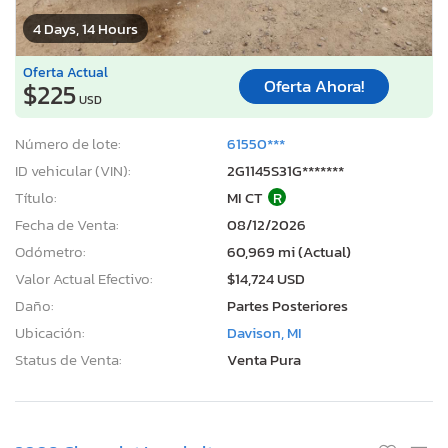
4 Days, 14 Hours
Oferta Actual
Oferta Ahora!
$225
USD
Número de lote:
61550***
ID vehicular (VIN):
2G1145S31G*******
Título:
MI CT
R
Fecha de Venta:
08/12/2026
Odómetro:
60,969 mi (Actual)
Valor Actual Efectivo:
$14,724 USD
Daño:
Partes Posteriores
Ubicación:
Davison, MI
Status de Venta:
Venta Pura