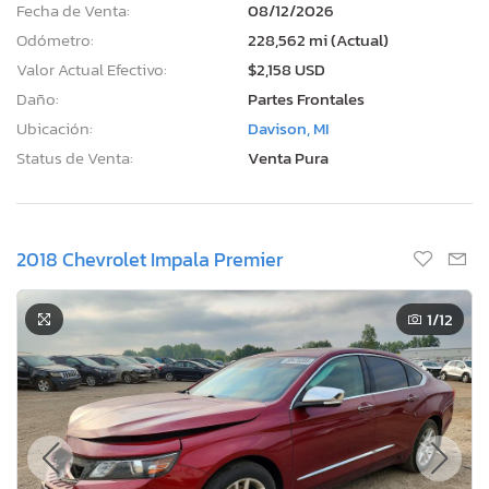
Fecha de Venta:
08/12/2026
Odómetro:
228,562 mi (Actual)
Valor Actual Efectivo:
$2,158 USD
Daño:
Partes Frontales
Ubicación:
Davison, MI
Status de Venta:
Venta Pura
2018 Chevrolet Impala Premier
1
/12