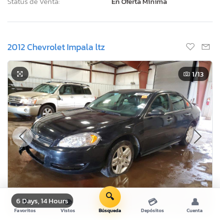
Status de Venta:
En Oferta Mínima
2012 Chevrolet Impala ltz
1
/13
🔍
6 Days, 14 Hours
❤
👁
💳
👤
Favoritos
Vistos
Búsqueda
Depósitos
Cuenta