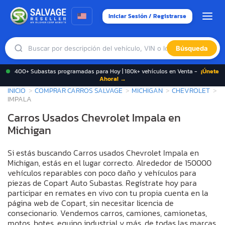
Iniciar Sesión / Registrarse
Búsqueda
400+ Subastas programadas para Hoy | 180k+ vehículos en Venta -
¡Únete
Ahora! →
INICIO
COMPRAR CARROS SALVAGE
MICHIGAN
CHEVROLET
IMPALA
Carros Usados Chevrolet Impala en
Michigan
Si estás buscando Carros usados Chevrolet Impala en
Michigan, estás en el lugar correcto. Alrededor de 150000
vehículos reparables con poco daño y vehículos para
piezas de Copart Auto Subastas. Regístrate hoy para
participar en remates en vivo con tu propia cuenta en la
página web de Copart, sin necesitar licencia de
consecionario. Vendemos carros, camiones, camionetas,
motos, botes, equipo industrial y más, de todas las marcas