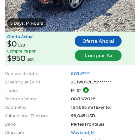
5 Days, 14 Hours
Oferta Actual
Oferta Ahora!
$0
USD
Compre Ya por
Comprar Ya
$950
USD
Número de lote:
60547***
ID vehicular (VIN):
2G1WD57C79*******
Título:
MI ST
R
Fecha de Venta:
08/13/2026
Odómetro:
164,695 mi (Exento)
Valor Actual Efectivo:
$6,045 USD
Daño:
Partes Frontales
Ubicación:
Wayland, MI