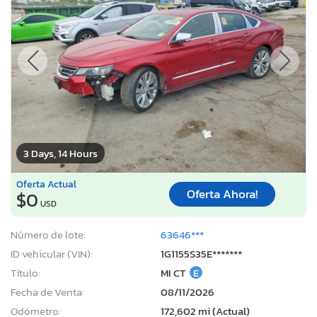
3 Days, 14 Hours
Oferta Actual
Oferta Ahora!
$0
USD
Número de lote:
63646***
ID vehicular (VIN):
1G1155S35E*******
Título:
MI CT
E
Fecha de Venta:
08/11/2026
Odómetro:
172,602 mi (Actual)