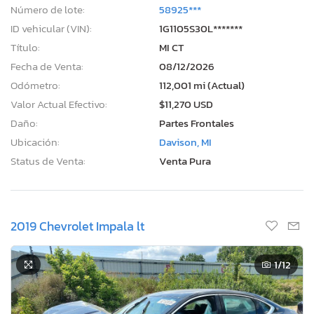
Número de lote:
58925***
ID vehicular (VIN):
1G1105S30L*******
Título:
MI CT
Fecha de Venta:
08/12/2026
Odómetro:
112,001 mi (Actual)
Valor Actual Efectivo:
$11,270 USD
Daño:
Partes Frontales
Ubicación:
Davison, MI
Status de Venta:
Venta Pura
2019 Chevrolet Impala lt
1
/12