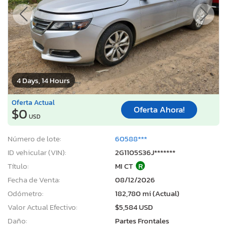
4 Days, 14 Hours
Oferta Actual
Oferta Ahora!
$0
USD
Número de lote:
60588***
ID vehicular (VIN):
2G1105S36J*******
Título:
MI CT
R
Fecha de Venta:
08/12/2026
Odómetro:
182,780 mi (Actual)
Valor Actual Efectivo:
$5,584 USD
Daño:
Partes Frontales