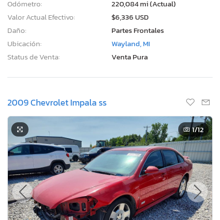
Odómetro:
220,084 mi (Actual)
Valor Actual Efectivo:
$6,336 USD
Daño:
Partes Frontales
Ubicación:
Wayland, MI
Status de Venta:
Venta Pura
2009 Chevrolet Impala ss
1
/12