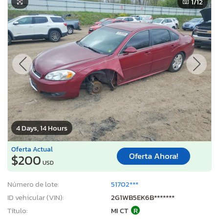
1
/12
4 Days, 14 Hours
Oferta Actual
Oferta Ahora!
$200
USD
Número de lote:
51702***
ID vehicular (VIN):
2G1WB5EK6B*******
Título:
MI CT
R