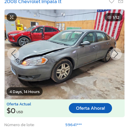
2008 Chevrolet Impala lt
1
/12
4 Days, 14 Hours
Oferta Actual
Oferta Ahora!
$0
USD
Número de lote:
59641***