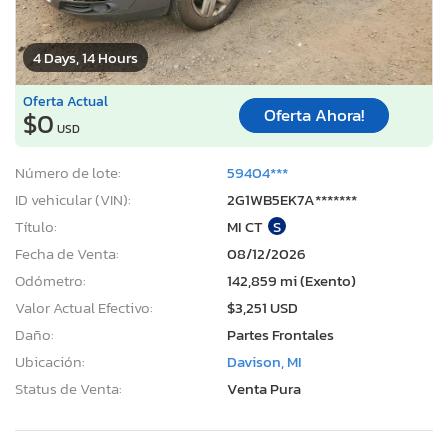
4 Days, 14 Hours
Oferta Actual
Oferta Ahora!
$0
USD
Número de lote:
59404***
ID vehicular (VIN):
2G1WB5EK7A*******
Título:
MI CT
S
Fecha de Venta:
08/12/2026
Odómetro:
142,859 mi (Exento)
Valor Actual Efectivo:
$3,251 USD
Daño:
Partes Frontales
Ubicación:
Davison, MI
Status de Venta:
Venta Pura