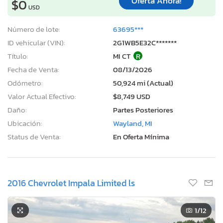
Oferta Ahora!
$0
USD
Número de lote:
63695***
ID vehicular (VIN):
2G1WB5E32C*******
Título:
MI CT
R
Fecha de Venta:
08/13/2026
Odómetro:
50,924 mi (Actual)
Valor Actual Efectivo:
$8,749 USD
Daño:
Partes Posteriores
Ubicación:
Wayland, MI
Status de Venta:
En Oferta Mínima
2016 Chevrolet Impala Limited ls
1
/12