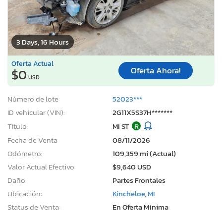
3 Days, 16 Hours
Oferta Actual
Oferta Ahora!
$0
USD
Número de lote:
52023***
ID vehicular (VIN):
2G11X5S37H*******
Título:
MI ST
R
Fecha de Venta:
08/11/2026
Odómetro:
109,359 mi (Actual)
Valor Actual Efectivo:
$9,640 USD
Daño:
Partes Frontales
Ubicación:
Kincheloe, MI
Status de Venta:
En Oferta Mínima