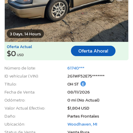
3 Days, 14 Hours
Oferta Actual
Oferta Ahora!
$0
USD
Número de lote:
61740***
ID vehicular (VIN):
2G1WF52E75*******
Título:
OH ST
E
Fecha de Venta:
08/11/2026
Odómetro:
0 mi (No Actual)
Valor Actual Efectivo:
$1,804 USD
Daño:
Partes Frontales
Ubicación:
Woodhaven, MI
Status de Venta:
Venta Pura