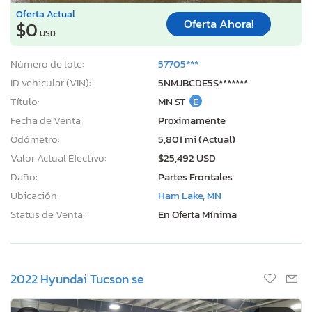
Oferta Actual
Oferta Ahora!
$0
USD
Número de lote:
57705***
ID vehicular (VIN):
5NMJBCDE5S*******
Título:
MN ST
E
Fecha de Venta:
Proximamente
Odómetro:
5,801 mi (Actual)
Valor Actual Efectivo:
$25,492 USD
Daño:
Partes Frontales
Ubicación:
Ham Lake, MN
Status de Venta:
En Oferta Mínima
2022 Hyundai Tucson se