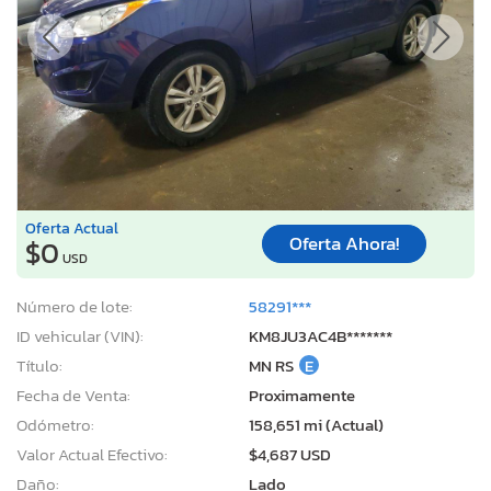
Oferta Actual
Oferta Ahora!
$0
USD
Número de lote:
58291***
ID vehicular (VIN):
KM8JU3AC4B*******
Título:
MN RS
E
Fecha de Venta:
Proximamente
Odómetro:
158,651 mi (Actual)
Valor Actual Efectivo:
$4,687 USD
Daño:
Lado