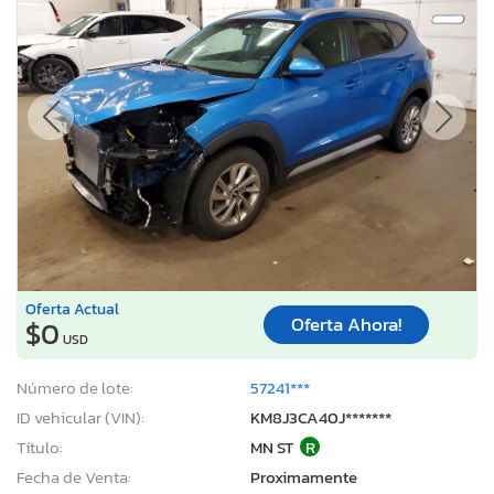
Oferta Actual
Oferta Ahora!
$0
USD
Número de lote:
57241***
ID vehicular (VIN):
KM8J3CA40J*******
Título:
MN ST
R
Fecha de Venta:
Proximamente