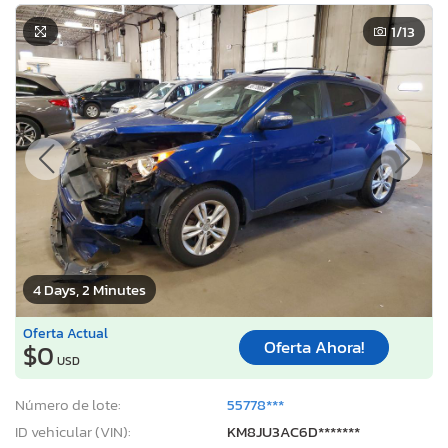
1
/13
4 Days, 2 Minutes
Oferta Actual
Oferta Ahora!
$0
USD
Número de lote:
55778***
ID vehicular (VIN):
KM8JU3AC6D*******