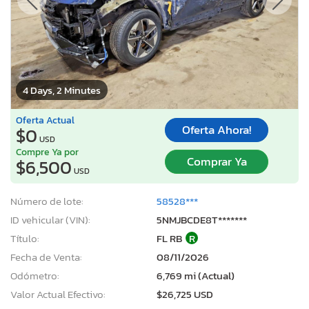
4 Days, 2 Minutes
Oferta Actual
Oferta Ahora!
$0
USD
Compre Ya por
Comprar Ya
$6,500
USD
Número de lote:
58528***
ID vehicular (VIN):
5NMJBCDE8T*******
Título:
FL RB
R
Fecha de Venta:
08/11/2026
Odómetro:
6,769 mi (Actual)
Valor Actual Efectivo:
$26,725 USD