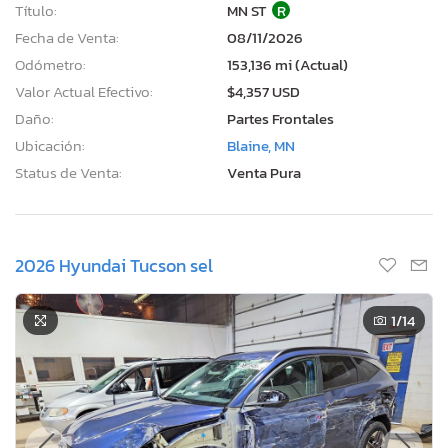
Título:
MN ST
R
Fecha de Venta:
08/11/2026
Odómetro:
153,136 mi (Actual)
Valor Actual Efectivo:
$4,357 USD
Daño:
Partes Frontales
Ubicación:
Blaine, MN
Status de Venta:
Venta Pura
2026 Hyundai Tucson sel
1
/14