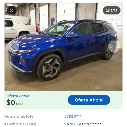
1
/13
Oferta Actual
Oferta Ahora!
$0
USD
Número de lote:
57928***
ID vehicular (VIN):
5NMJFCAE5N*******