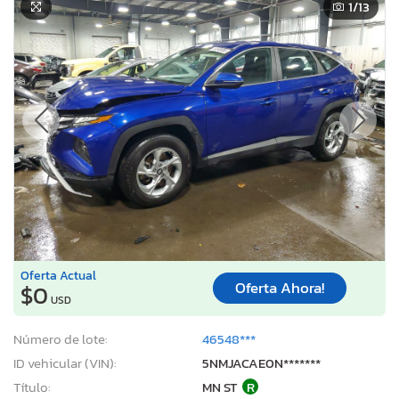
1
/13
Oferta Actual
Oferta Ahora!
$0
USD
Número de lote:
46548***
ID vehicular (VIN):
5NMJACAE0N*******
Título:
MN ST
R