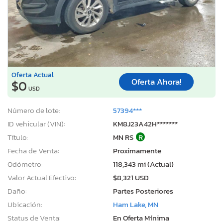
Oferta Actual
Oferta Ahora!
$0
USD
Número de lote:
57394***
ID vehicular (VIN):
KM8J23A42H*******
Título:
MN RS
R
Fecha de Venta:
Proximamente
Odómetro:
118,343 mi (Actual)
Valor Actual Efectivo:
$8,321 USD
Daño:
Partes Posteriores
Ubicación:
Ham Lake, MN
Status de Venta:
En Oferta Mínima