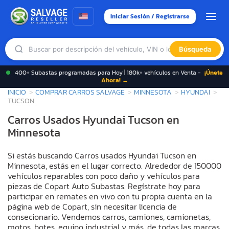
Iniciar Sesión / Registrarse
Búsqueda
400+ Subastas programadas para Hoy | 180k+ vehículos en Venta -
¡Únete
Ahora! →
INICIO
COMPRAR CARROS SALVAGE
MINNESOTA
HYUNDAI
TUCSON
Carros Usados Hyundai Tucson en
Minnesota
Si estás buscando Carros usados Hyundai Tucson en
Minnesota, estás en el lugar correcto. Alrededor de 150000
vehículos reparables con poco daño y vehículos para
piezas de Copart Auto Subastas. Regístrate hoy para
participar en remates en vivo con tu propia cuenta en la
página web de Copart, sin necesitar licencia de
consecionario. Vendemos carros, camiones, camionetas,
motos, botes, equipo industrial y más, de todas las marcas