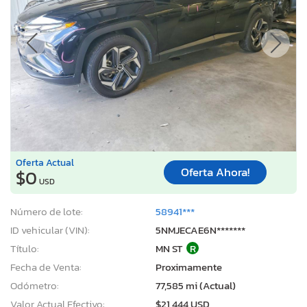
Oferta Actual
Oferta Ahora!
$0
USD
Número de lote:
58941***
ID vehicular (VIN):
5NMJECAE6N*******
Título:
MN ST
R
Fecha de Venta:
Proximamente
Odómetro:
77,585 mi (Actual)
Valor Actual Efectivo:
$21,444 USD