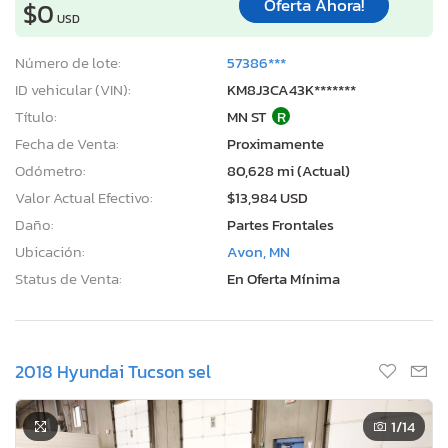
Oferta Ahora!
$0
USD
Número de lote:
57386***
ID vehicular (VIN):
KM8J3CA43K*******
Título:
MN ST
R
Fecha de Venta:
Proximamente
Odómetro:
80,628 mi (Actual)
Valor Actual Efectivo:
$13,984 USD
Daño:
Partes Frontales
Ubicación:
Avon, MN
Status de Venta:
En Oferta Mínima
2018 Hyundai Tucson sel
1
/14