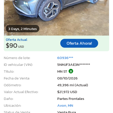
3 Days, 2 Minutes
Oferta Actual
Oferta Ahora!
$90
USD
Número de lote:
60936***
ID vehicular (VIN):
5NMJF3AE3N*******
Título:
MN ST
R
Fecha de Venta:
08/10/2026
Odómetro:
49,396 mi (Actual)
Valor Actual Efectivo:
$21,972 USD
Daño:
Partes Frontales
Ubicación:
Avon, MN
Status de Venta:
Venta Pura