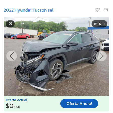
2022 Hyundai Tucson sel
1
/13
Oferta Actual
Oferta Ahora!
$0
USD