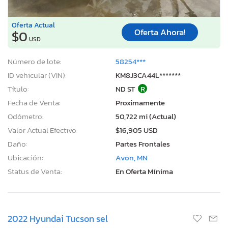
Oferta Actual
Oferta Ahora!
$0
USD
Número de lote:
58254***
ID vehicular (VIN):
KM8J3CA44L*******
Título:
ND ST
R
Fecha de Venta:
Proximamente
Odómetro:
50,722 mi (Actual)
Valor Actual Efectivo:
$16,905 USD
Daño:
Partes Frontales
Ubicación:
Avon, MN
Status de Venta:
En Oferta Mínima
2022 Hyundai Tucson sel