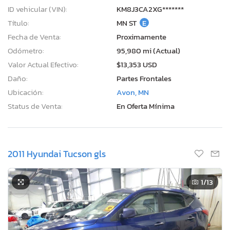
ID vehicular (VIN):
KM8J3CA2XG*******
Título:
MN ST
E
Fecha de Venta:
Proximamente
Odómetro:
95,980 mi (Actual)
Valor Actual Efectivo:
$13,353 USD
Daño:
Partes Frontales
Ubicación:
Avon, MN
Status de Venta:
En Oferta Mínima
2011 Hyundai Tucson gls
1
/13