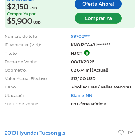
Oferta Ahora!
$2,150
USD
Compre Ya por
Comprar Ya
$5,900
USD
Número de lote:
59702***
ID vehicular (VIN):
KM8J2CA43J*******
Título:
NJ CT
R
Fecha de Venta:
08/11/2026
Odómetro:
62,674 mi (Actual)
Valor Actual Efectivo:
$13,100 USD
Daño:
Abolladuras / Rallas Menores
Ubicación:
Blaine, MN
Status de Venta:
En Oferta Mínima
2013 Hyundai Tucson gls