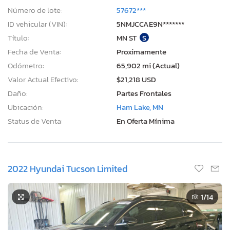
Número de lote:
57672***
ID vehicular (VIN):
5NMJCCAE9N*******
Título:
MN ST
S
Fecha de Venta:
Proximamente
Odómetro:
65,902 mi (Actual)
Valor Actual Efectivo:
$21,218 USD
Daño:
Partes Frontales
Ubicación:
Ham Lake, MN
Status de Venta:
En Oferta Mínima
2022 Hyundai Tucson Limited
1
/14