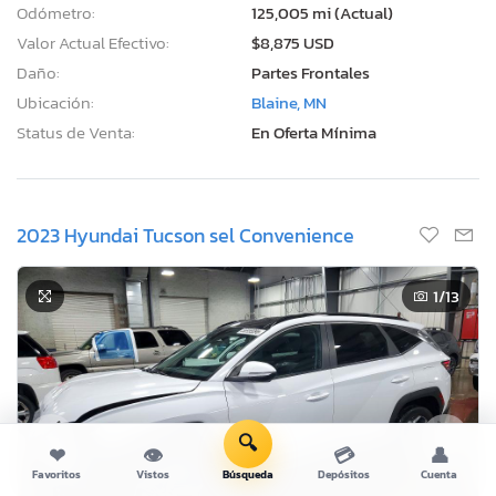
Odómetro:
125,005 mi (Actual)
Valor Actual Efectivo:
$8,875 USD
Daño:
Partes Frontales
Ubicación:
Blaine, MN
Status de Venta:
En Oferta Mínima
2023 Hyundai Tucson sel Convenience
1
/13
🔍
❤
👁
💳
👤
Favoritos
Vistos
Búsqueda
Depósitos
Cuenta