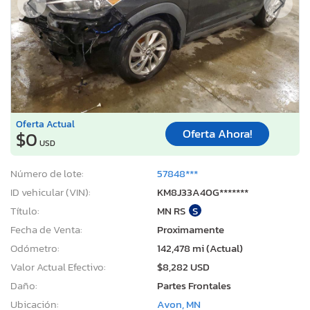
Oferta Actual
Oferta Ahora!
$0
USD
Número de lote:
57848***
ID vehicular (VIN):
KM8J33A40G*******
Título:
MN RS
S
Fecha de Venta:
Proximamente
Odómetro:
142,478 mi (Actual)
Valor Actual Efectivo:
$8,282 USD
Daño:
Partes Frontales
Ubicación:
Avon, MN