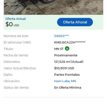
Oferta Actual
Oferta Ahora!
$0
USD
Número de lote:
58883***
ID vehicular (VIN):
KM8J3CA22H*******
Título:
MN ST
R
Fecha de Venta:
Proximamente
Odómetro:
121,528 mi (Actual)
Valor Actual Efectivo:
$10,909 USD
Daño:
Partes Frontales
Ubicación:
Ham Lake, MN
Status de Venta:
En Oferta Mínima