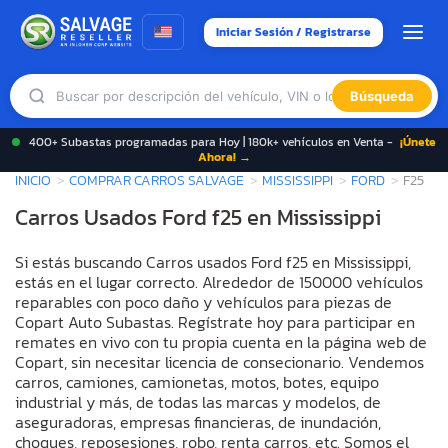
Iniciar Sesión / Registrarse
Búsqueda
400+ Subastas programadas para Hoy | 180k+ vehículos en Venta -
¡Únete
Ahora! →
INICIO
COMPRAR CARROS SALVAGE
MISSISSIPPI
FORD
F25
Carros Usados Ford f25 en Mississippi
Si estás buscando Carros usados Ford f25 en Mississippi,
estás en el lugar correcto. Alrededor de 150000 vehículos
reparables con poco daño y vehículos para piezas de
Copart Auto Subastas. Regístrate hoy para participar en
remates en vivo con tu propia cuenta en la página web de
Copart, sin necesitar licencia de consecionario. Vendemos
carros, camiones, camionetas, motos, botes, equipo
industrial y más, de todas las marcas y modelos, de
aseguradoras, empresas financieras, de inundación,
choques, reposesiones, robo, renta carros, etc. Somos el