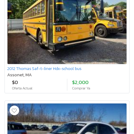
2012 Thomas Saf-t-liner Hdx-school bus
Assonet, MA
$0
$2,000
Oferta Actual
Comprar Ya